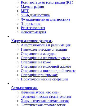
Компьютерная томография (КТ)
Маммография
МРТ
УЗИ-диагностика
Функциональная диагностика
Эндоскопия
Рентгенология
Денситометрия
Хирургические услуги
Анестезиология и реанимация
Гинекологические операции
Операции на желудке
Операции на желчном пузыре
Операции на коже
Операции на молочной железе
Операции на щитовидной железе
Операции при грыжах
Проктологические операции
Стоматология
Лечение зубов «во сне»
Терапевтическая стоматология
Хирургическая стоматология
Эстетическая стоматология