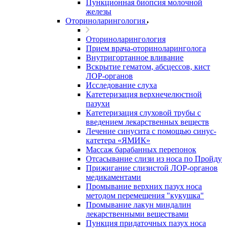
Пункционная биопсия молочной
железы
Оториноларингология
Оториноларингология
Прием врача-оториноларинголога
Внутригортанное вливание
Вскрытие гематом, абсцессов, кист
ЛОР-органов
Исследование слуха
Катетеризация верхнечелюстной
пазухи
Катетеризация слуховой трубы с
введением лекарственных веществ
Лечение синусита с помощью синус-
катетера «ЯМИК»
Массаж барабанных перепонок
Отсасывание слизи из носа по Пройду
Прижигание слизистой ЛОР-органов
медикаментами
Промывание верхних пазух носа
методом перемещения "кукушка"
Промывание лакун миндалин
лекарственными веществами
Пункция придаточных пазух носа