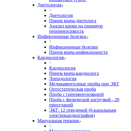
Диетология
Диетология
Прием врача-диетолога
Анализ крови на пищевую
непереносимость
Инфекционные болезни
Инфекционные болезни
Прием врача-инфекциониста
Кардиология
Кардиология
Прием врача-кардиолога
Липидология
Медикаментозные пробы при ЭКГ
Ортостатическая проба
Проба с гипервентиляцией
Проба с физической нагрузкой - 20
приседаний
ЭКГ: 12 отведений (6-канальным
электрокардиографом)
Мануальная терапия