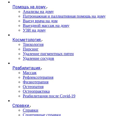
Помощь на дому
Анализы на дому
Патронажная и паллиативная помощь на дому
Выезд врача на дом
Выездной массаж на дому
УЗИ на дому
Косметология
Трихология
Пирсинг
Удаление пигментных пятен
Удаление сосудов
Реабилитация
Массаж
Рефлексотерапия
Физиотерапия
Остеопатия
Остеопрактика
Реабилитация после Covid-19
Справки
Справки
Спортивные справки