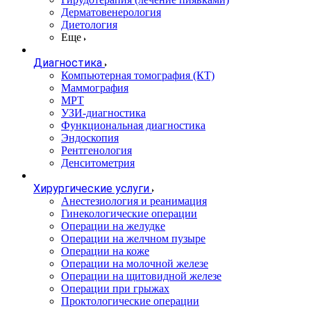
Дерматовенерология
Диетология
Еще
Диагностика
Компьютерная томография (КТ)
Маммография
МРТ
УЗИ-диагностика
Функциональная диагностика
Эндоскопия
Рентгенология
Денситометрия
Хирургические услуги
Анестезиология и реанимация
Гинекологические операции
Операции на желудке
Операции на желчном пузыре
Операции на коже
Операции на молочной железе
Операции на щитовидной железе
Операции при грыжах
Проктологические операции