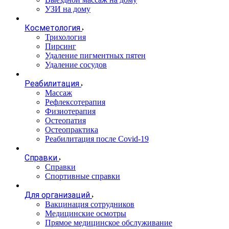
УЗИ на дому
Косметология
Трихология
Пирсинг
Удаление пигментных пятен
Удаление сосудов
Реабилитация
Массаж
Рефлексотерапия
Физиотерапия
Остеопатия
Остеопрактика
Реабилитация после Covid-19
Справки
Справки
Спортивные справки
Для организаций
Вакцинация сотрудников
Медицинские осмотры
Прямое медицинское обслуживание