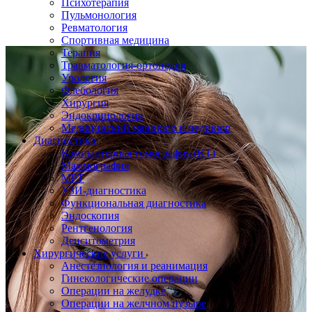
Психотерапия
Пульмонология
Ревматология
Спортивная медицина
Терапия
Травматология-ортопедия
Урология
Флебология
Хирургия
Эндокринология
Медицинский маникюр и педикюр
Диагностика
Компьютерная томография (КТ)
Маммография
МРТ
УЗИ-диагностика
Функциональная диагностика
Эндоскопия
Рентгенология
Денситометрия
Хирургические услуги
Анестезиология и реанимация
Гинекологические операции
Операции на желудке
Операции на желчном пузыре