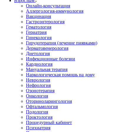
Взрослым
Онлайн-консультация
Аллергология-иммунология
Вакцинация
Гастроэнтерология
Гематология
Гериатрия
Гинекология
Гирудотерапия (лечение пиявками)
Дерматовенерология
Диетология
Инфекционные болезни
Кардиология
Мануальная терапия
Наркологическая помощь на дому
Неврология
Нефрология
Озонотерапия
Онкология
Оториноларингология
Офтальмология
Подология
Проктология
Процедурный кабинет
Психиатрия