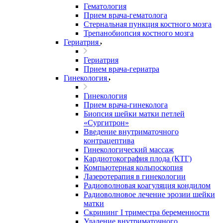
Гематология
Прием врача-гематолога
Стернальная пункция костного мозга
Трепанобиопсия костного мозга
Гериатрия
Гериатрия
Прием врача-гериатра
Гинекология
Гинекология
Прием врача-гинеколога
Биопсия шейки матки петлей
«Сургитрон»
Введение внутриматочного
контрацептива
Гинекологический массаж
Кардиотокография плода (КТГ)
Компьютерная кольпоскопия
Лазеротерапия в гинекологии
Радиоволновая коагуляция кондилом
Радиоволновое лечение эрозии шейки
матки
Скрининг I триместра беременности
Удаление внутриматочного