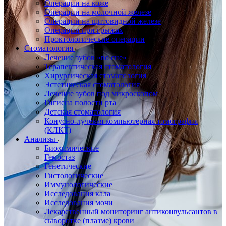
Операции на коже
Операции на молочной железе
Операции на щитовидной железе
Операции при грыжах
Проктологические операции
Стоматология
Лечение зубов «во сне»
Терапевтическая стоматология
Хирургическая стоматология
Эстетическая стоматология
Лечение зубов под микроскопом
Гигиена полости рта
Детская стоматология
Конусно-лучевая компьютерная томография
(КЛКТ)
Анализы
Биохимические
Гемостаз
Генетические
Гистологические
Иммунологические
Исследования кала
Исследования мочи
Лекарственный мониторинг антиконвульсантов в
сыворотке (плазме) крови