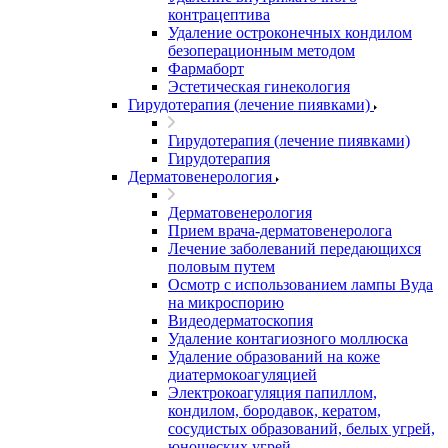
контрацептива
Удаление остроконечных кондилом
безоперационным методом
Фармаборт
Эстетическая гинекология
Гирудотерапия (лечение пиявками)
Гирудотерапия (лечение пиявками)
Гирудотерапия
Дерматовенерология
Дерматовенерология
Прием врача-дерматовенеролога
Лечение заболеваний передающихся
половым путем
Осмотр с использованием лампы Вуда
на микроспорию
Видеодерматоскопия
Удаление контагиозного моллюска
Удаление образований на коже
диатермокоагуляцией
Электрокоагуляция папиллом,
кондилом, бородавок, кератом,
сосудистых образований, белых угрей,
юношеских угрей.