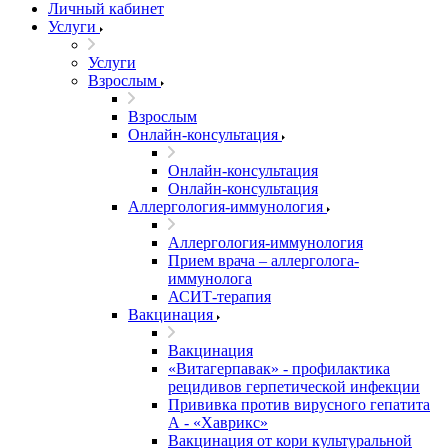
Личный кабинет
Услуги
Услуги
Взрослым
Взрослым
Онлайн-консультация
Онлайн-консультация
Онлайн-консультация
Аллергология-иммунология
Аллергология-иммунология
Прием врача – аллерголога-
иммунолога
АСИТ-терапия
Вакцинация
Вакцинация
«Витагерпавак» - профилактика
рецидивов герпетической инфекции
Прививка против вирусного гепатита
А - «Хаврикс»
Вакцинация от кори культуральной