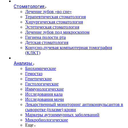
Стоматология
Лечение зубов «во сне»
Терапевтическая стоматология
Хирургическая стоматология
Эстетическая стоматология
Лечение зубов под микроскопом
Гигиена полости рта
Детская стоматология
Конусно-лучевая компьютерная томография
(КЛКТ)
Анализы
Биохимические
Гемостаз
Генетические
Гистологические
Иммунологические
Исследования кала
Исследования мочи
Лекарственный мониторинг антиконвульсантов в
сыворотке (плазме) крови
Маркеры аутоиммунных заболеваний
Микробиологические
Еще