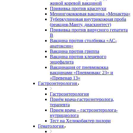
живой коревой вакциной
Прививка против краснухи
Менингококковая вакцина «Менактра»
Туберкулиновая внутрикожная проба
(реакция-Манту, диаскинтест)
Прививка против вирусного гепатита
В
Вакцина против столбняка «АС-
анатоксин»
Вакцина против гриппа
Вакцина против клещевого
энцефалита
Вакцинация от пневмококка
вакцинами «Пневмовакс 23» и
«Превенар 13»
Гастроэнтерология
Гастроэнтерология
Приём врача-гастроэнтеролога,
терапевта
Прием врача – гастроэнтеролога-
нутрициолога
Тест на Хеликобактер пилори
Гематология