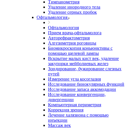
Тимпанометрия
Удаление инородного тела
Удаление серных пробок
Офтальмология
Офтальмология
Прием врача-офтальмолога
Авторефрактометрия
Алгезиметрия роговицы
Биомикроскопия коньюнктивы с
помощью щелевой лампы
Вскрытие малых кист век, удаление
закупорки мейболиевых желез
Зондирование, бужирование слезных
путей
Измерение угла косоглазия
Исследование бинокулярных функций
Исследование запаса аккомодации
Исследование конвергенции,
дивергенции
Компьютерная периметрия
Коррекция зрения
Лечение халязиона с помощью
инъекции
Массаж век