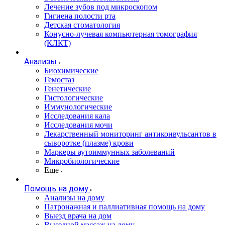
Лечение зубов под микроскопом
Гигиена полости рта
Детская стоматология
Конусно-лучевая компьютерная томография
(КЛКТ)
Анализы
Биохимические
Гемостаз
Генетические
Гистологические
Иммунологические
Исследования кала
Исследования мочи
Лекарственный мониторинг антиконвульсантов в
сыворотке (плазме) крови
Маркеры аутоиммунных заболеваний
Микробиологические
Еще
Помощь на дому
Анализы на дому
Патронажная и паллиативная помощь на дому
Выезд врача на дом
Выездной массаж на дому