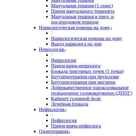
Мануальная терапия
Мануальная терапия (1 сеанс)
Прием мануального терапевта
Мануальная терапия в пред- и
послеродовом периоде
Наркологическая помощь на дому
Наркологическая помощь на дому
Выезд нарколога на дом
Неврология
Неврология
Прием врача-невролога
Блокада тригерных точек (1 точка)
Ботулинотерапия при бруксизме
Ботулинотерапия при мигрени
Доброкачественное пароксизмальное
позиционное головокружение (ДППГ)
Кабинет головной боли
Лечебная блокада
Нефрология
Нефрология
Прием врача-нефролога
Озонотерапия