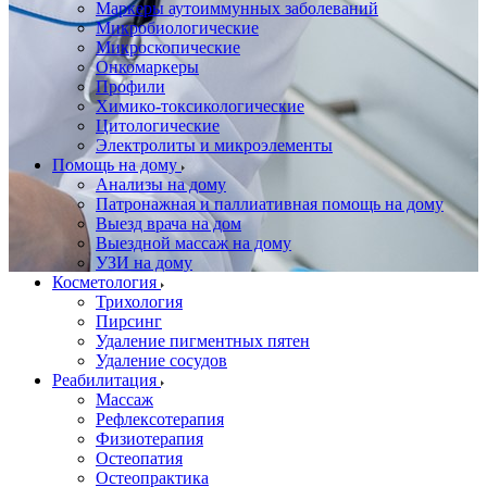
Маркеры аутоиммунных заболеваний
Микробиологические
Микроскопические
Онкомаркеры
Профили
Химико-токсикологические
Цитологические
Электролиты и микроэлементы
Помощь на дому
Анализы на дому
Патронажная и паллиативная помощь на дому
Выезд врача на дом
Выездной массаж на дому
УЗИ на дому
Косметология
Трихология
Пирсинг
Удаление пигментных пятен
Удаление сосудов
Реабилитация
Массаж
Рефлексотерапия
Физиотерапия
Остеопатия
Остеопрактика