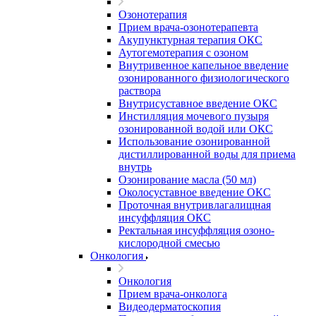
Озонотерапия
Прием врача-озонотерапевта
Акупунктурная терапия ОКС
Аутогемотерапия с озоном
Внутривенное капельное введение
озонированного физиологического
раствора
Внутрисуставное введение ОКС
Инстилляция мочевого пузыря
озонированной водой или ОКС
Использование озонированной
дистиллированной воды для приема
внутрь
Озонирование масла (50 мл)
Околосуставное введение ОКС
Проточная внутривлагалищная
инсуффляция ОКС
Ректальная инсуффляция озоно-
кислородной смесью
Онкология
Онкология
Прием врача-онколога
Видеодерматоскопия