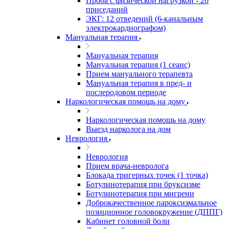
Проба с физической нагрузкой - 20
приседаний
ЭКГ: 12 отведений (6-канальным
электрокардиографом)
Мануальная терапия
Мануальная терапия
Мануальная терапия (1 сеанс)
Прием мануального терапевта
Мануальная терапия в пред- и
послеродовом периоде
Наркологическая помощь на дому
Наркологическая помощь на дому
Выезд нарколога на дом
Неврология
Неврология
Прием врача-невролога
Блокада тригерных точек (1 точка)
Ботулинотерапия при бруксизме
Ботулинотерапия при мигрени
Доброкачественное пароксизмальное
позиционное головокружение (ДППГ)
Кабинет головной боли