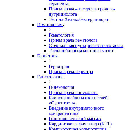
терапевта
Прием врача – гастроэнтеролога-
нутрициолога
Тест на Хеликобактер пилори
Гематология
Гематология
Прием врача-гематолога
Стернальная пункция костного мозга
Трепанобиопсия костного мозга
Гериатрия
Гериатрия
Прием врача-гериатра
Гинекология
Гинекология
Прием врача-гинеколога
Биопсия шейки матки петлей
«Сургитрон»
Введение внутриматочного
контрацептива
Гинекологический массаж
Кардиотокография плода (КТГ)
Компьютерная кольпоскопия