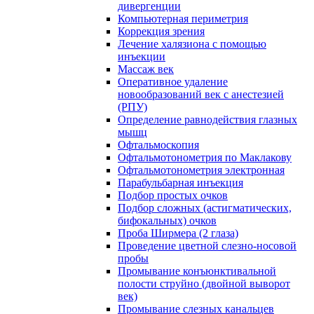
дивергенции
Компьютерная периметрия
Коррекция зрения
Лечение халязиона с помощью
инъекции
Массаж век
Оперативное удаление
новообразований век с анестезией
(РПУ)
Определение равнодействия глазных
мышц
Офтальмоскопия
Офтальмотонометрия по Маклакову
Офтальмотонометрия электронная
Парабульбарная инъекция
Подбор простых очков
Подбор сложных (астигматических,
бифокальных) очков
Проба Ширмера (2 глаза)
Проведение цветной слезно-носовой
пробы
Промывание конъюнктивальной
полости струйно (двойной выворот
век)
Промывание слезных канальцев