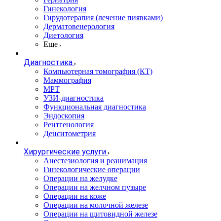
Гинекология
Гирудотерапия (лечение пиявками)
Дерматовенерология
Диетология
Еще
Диагностика
Компьютерная томография (КТ)
Маммография
МРТ
УЗИ-диагностика
Функциональная диагностика
Эндоскопия
Рентгенология
Денситометрия
Хирургические услуги
Анестезиология и реанимация
Гинекологические операции
Операции на желудке
Операции на желчном пузыре
Операции на коже
Операции на молочной железе
Операции на щитовидной железе