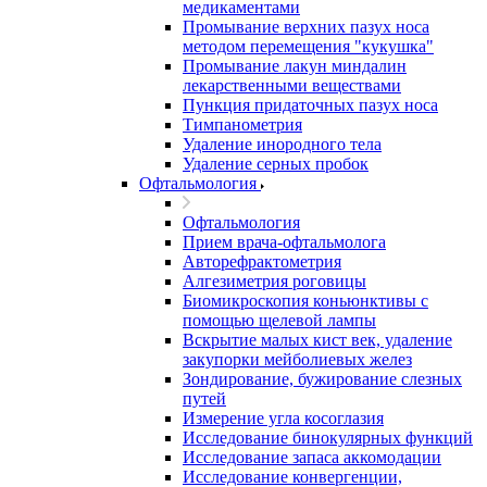
медикаментами
Промывание верхних пазух носа
методом перемещения "кукушка"
Промывание лакун миндалин
лекарственными веществами
Пункция придаточных пазух носа
Тимпанометрия
Удаление инородного тела
Удаление серных пробок
Офтальмология
Офтальмология
Прием врача-офтальмолога
Авторефрактометрия
Алгезиметрия роговицы
Биомикроскопия коньюнктивы с
помощью щелевой лампы
Вскрытие малых кист век, удаление
закупорки мейболиевых желез
Зондирование, бужирование слезных
путей
Измерение угла косоглазия
Исследование бинокулярных функций
Исследование запаса аккомодации
Исследование конвергенции,