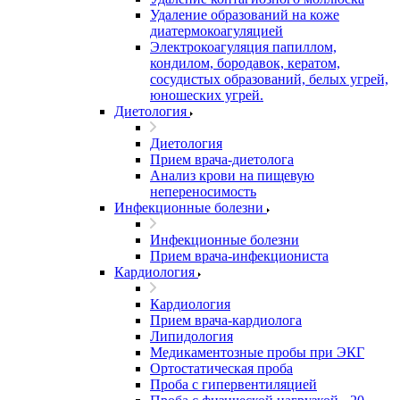
Удаление образований на коже
диатермокоагуляцией
Электрокоагуляция папиллом,
кондилом, бородавок, кератом,
сосудистых образований, белых угрей,
юношеских угрей.
Диетология
Диетология
Прием врача-диетолога
Анализ крови на пищевую
непереносимость
Инфекционные болезни
Инфекционные болезни
Прием врача-инфекциониста
Кардиология
Кардиология
Прием врача-кардиолога
Липидология
Медикаментозные пробы при ЭКГ
Ортостатическая проба
Проба с гипервентиляцией