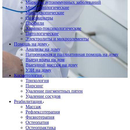
Маркеры аутоиммунных заболеваний
Микробиологические
Микроскопические
Онкомаркеры
Профили
Химико-токсикологические
Цитологические
Электролиты и микроэлементы
Помощь на дому
Анализы на дому
Патронажная и паллиативная помощь на дому
Выезд врача на дом
Выездной массаж на дому
УЗИ на дому
Косметология
Трихология
Пирсинг
Удаление пигментных пятен
Удаление сосудов
Реабилитация
Массаж
Рефлексотерапия
Физиотерапия
Остеопатия
Остеопрактика