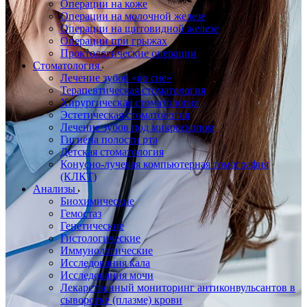
Операции на коже
Операции на молочной железе
Операции на щитовидной железе
Операции при грыжах
Проктологические операции
Стоматология
Лечение зубов «во сне»
Терапевтическая стоматология
Хирургическая стоматология
Эстетическая стоматология
Лечение зубов под микроскопом
Гигиена полости рта
Детская стоматология
Конусно-лучевая компьютерная томография
(КЛКТ)
Анализы
Биохимические
Гемостаз
Генетические
Гистологические
Иммунологические
Исследования кала
Исследования мочи
Лекарственный мониторинг антиконвульсантов в
сыворотке (плазме) крови