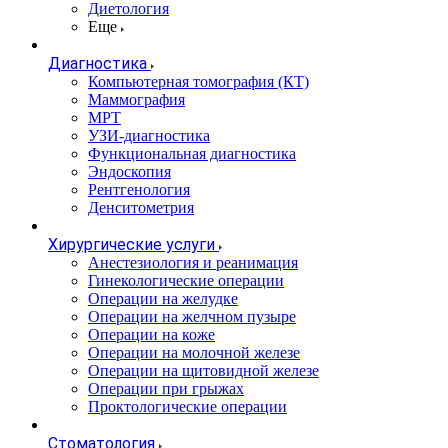
Диетология
Еще
Диагностика
Компьютерная томография (КТ)
Маммография
МРТ
УЗИ-диагностика
Функциональная диагностика
Эндоскопия
Рентгенология
Денситометрия
Хирургические услуги
Анестезиология и реанимация
Гинекологические операции
Операции на желудке
Операции на желчном пузыре
Операции на коже
Операции на молочной железе
Операции на щитовидной железе
Операции при грыжах
Проктологические операции
Стоматология