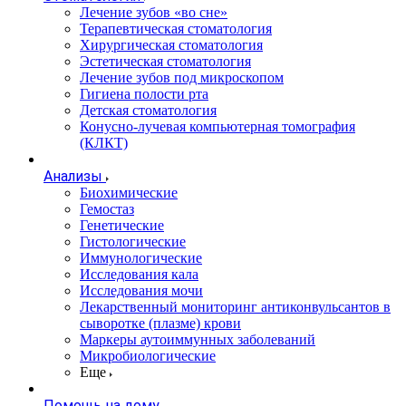
Лечение зубов «во сне»
Терапевтическая стоматология
Хирургическая стоматология
Эстетическая стоматология
Лечение зубов под микроскопом
Гигиена полости рта
Детская стоматология
Конусно-лучевая компьютерная томография
(КЛКТ)
Анализы
Биохимические
Гемостаз
Генетические
Гистологические
Иммунологические
Исследования кала
Исследования мочи
Лекарственный мониторинг антиконвульсантов в
сыворотке (плазме) крови
Маркеры аутоиммунных заболеваний
Микробиологические
Еще
Помощь на дому