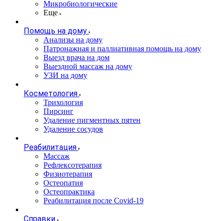
Микробиологические
Еще
Помощь на дому
Анализы на дому
Патронажная и паллиативная помощь на дому
Выезд врача на дом
Выездной массаж на дому
УЗИ на дому
Косметология
Трихология
Пирсинг
Удаление пигментных пятен
Удаление сосудов
Реабилитация
Массаж
Рефлексотерапия
Физиотерапия
Остеопатия
Остеопрактика
Реабилитация после Covid-19
Справки