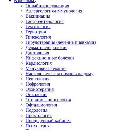
Взрослым
Онлайн-консультация
Аллергология-иммунология
Вакцинация
Гастроэнтерология
Гематология
Гериатрия
Гинекология
Гирудотерапия (лечение пиявками)
Дерматовенерология
Диетология
Инфекционные болезни
Кардиология
Мануальная терапия
Наркологическая помощь на дому
Неврология
Нефрология
Озонотерапия
Онкология
Оториноларингология
Офтальмология
Подология
Проктология
Процедурный кабинет
Психиатрия