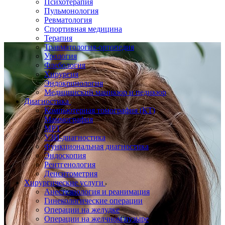
Психотерапия
Пульмонология
Ревматология
Спортивная медицина
Терапия
Травматология-ортопедия
Урология
Флебология
Хирургия
Эндокринология
Медицинский маникюр и педикюр
Диагностика
Компьютерная томография (КТ)
Маммография
МРТ
УЗИ-диагностика
Функциональная диагностика
Эндоскопия
Рентгенология
Денситометрия
Хирургические услуги
Анестезиология и реанимация
Гинекологические операции
Операции на желудке
Операции на желчном пузыре