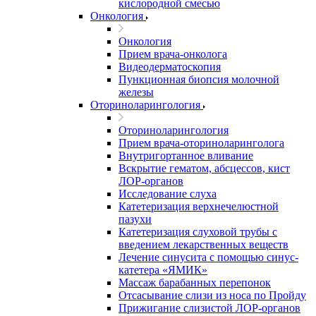
кислородной смесью
Онкология
Онкология
Прием врача-онколога
Видеодерматоскопия
Пункционная биопсия молочной
железы
Оториноларингология
Оториноларингология
Прием врача-оториноларинголога
Внутригортанное вливание
Вскрытие гематом, абсцессов, кист
ЛОР-органов
Исследование слуха
Катетеризация верхнечелюстной
пазухи
Катетеризация слуховой трубы с
введением лекарственных веществ
Лечение синусита с помощью синус-
катетера «ЯМИК»
Массаж барабанных перепонок
Отсасывание слизи из носа по Пройду
Прижигание слизистой ЛОР-органов