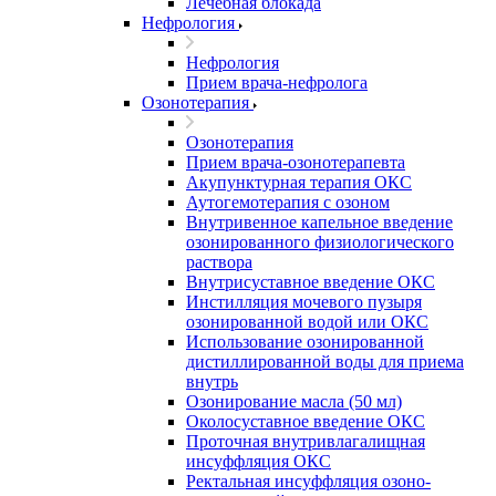
Лечебная блокада
Нефрология
Нефрология
Прием врача-нефролога
Озонотерапия
Озонотерапия
Прием врача-озонотерапевта
Акупунктурная терапия ОКС
Аутогемотерапия с озоном
Внутривенное капельное введение
озонированного физиологического
раствора
Внутрисуставное введение ОКС
Инстилляция мочевого пузыря
озонированной водой или ОКС
Использование озонированной
дистиллированной воды для приема
внутрь
Озонирование масла (50 мл)
Околосуставное введение ОКС
Проточная внутривлагалищная
инсуффляция ОКС
Ректальная инсуффляция озоно-