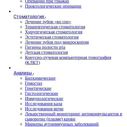
Операции при грыжах
Проктологические операции
Стоматология
Лечение зубов «во сне»
Терапевтическая стоматология
Хирургическая стоматология
Эстетическая стоматология
Лечение зубов под микроскопом
Гигиена полости рта
Детская стоматология
Конусно-лучевая компьютерная томография
(КЛКТ)
Анализы
Биохимические
Гемостаз
Генетические
Гистологические
Иммунологические
Исследования кала
Исследования мочи
Лекарственный мониторинг антиконвульсантов в
сыворотке (плазме) крови
Маркеры аутоиммунных заболеваний