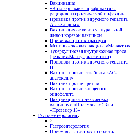
Вакцинация
«Витагерпавак» - профилактика
рецидивов герпетической инфекции
Прививка против вирусного гепатита
А - «Хаврикс»
Вакцинация от кори культуральной
живой коревой вакциной
Прививка против краснухи
Менингококковая вакцина «Менактра»
Туберкулиновая внутрикожная проба
(реакция-Манту, диаскинтест)
Прививка против вирусного гепатита
В
Вакцина против столбняка «АС-
анатоксин»
Вакцина против гриппа
Вакцина против клещевого
энцефалита
Вакцинация от пневмококка
вакцинами «Пневмовакс 23» и
«Превенар 13»
Гастроэнтерология
Гастроэнтерология
Приём врача-гастроэнтеролога,