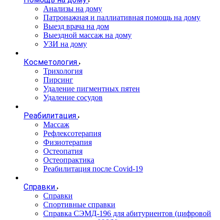
Анализы на дому
Патронажная и паллиативная помощь на дому
Выезд врача на дом
Выездной массаж на дому
УЗИ на дому
Косметология
Трихология
Пирсинг
Удаление пигментных пятен
Удаление сосудов
Реабилитация
Массаж
Рефлексотерапия
Физиотерапия
Остеопатия
Остеопрактика
Реабилитация после Covid-19
Справки
Справки
Спортивные справки
Справка СЭМД‑196 для абитуриентов (цифровой