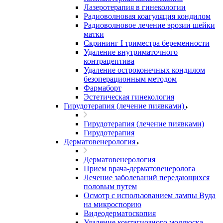
Лазеротерапия в гинекологии
Радиоволновая коагуляция кондилом
Радиоволновое лечение эрозии шейки
матки
Скрининг I триместра беременности
Удаление внутриматочного
контрацептива
Удаление остроконечных кондилом
безоперационным методом
Фармаборт
Эстетическая гинекология
Гирудотерапия (лечение пиявками)
Гирудотерапия (лечение пиявками)
Гирудотерапия
Дерматовенерология
Дерматовенерология
Прием врача-дерматовенеролога
Лечение заболеваний передающихся
половым путем
Осмотр с использованием лампы Вуда
на микроспорию
Видеодерматоскопия
Удаление контагиозного моллюска