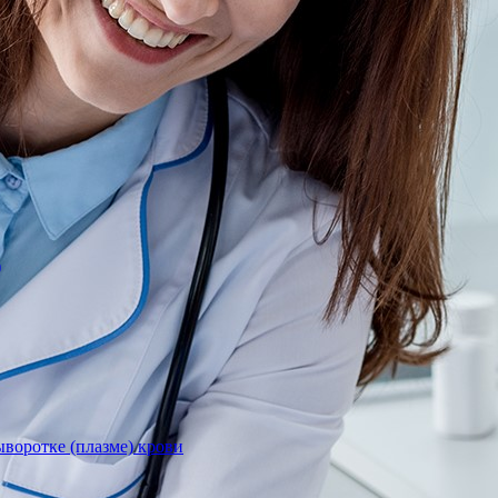
)
воротке (плазме) крови