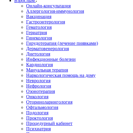
Взрослым
Онлайн-консультация
Аллергология-иммунология
Вакцинация
Гастроэнтерология
Гематология
Гериатрия
Гинекология
Гирудотерапия (лечение пиявками)
Дерматовенерология
Диетология
Инфекционные болезни
Кардиология
Мануальная терапия
Наркологическая помощь на дому
Неврология
Нефрология
Озонотерапия
Онкология
Оториноларингология
Офтальмология
Подология
Проктология
Процедурный кабинет
Психиатрия