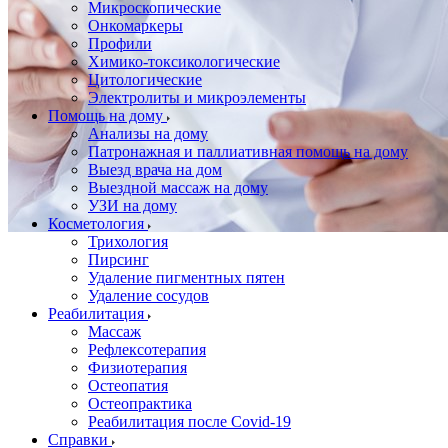
Микроскопические
Онкомаркеры
Профили
Химико-токсикологические
Цитологические
Электролиты и микроэлементы
Помощь на дому
Анализы на дому
Патронажная и паллиативная помощь на дому
Выезд врача на дом
Выездной массаж на дому
УЗИ на дому
Косметология
Трихология
Пирсинг
Удаление пигментных пятен
Удаление сосудов
Реабилитация
Массаж
Рефлексотерапия
Физиотерапия
Остеопатия
Остеопрактика
Реабилитация после Covid-19
Справки