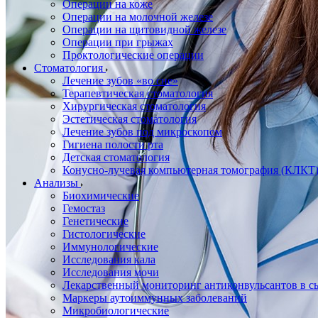
Операции на коже
Операции на молочной железе
Операции на щитовидной железе
Операции при грыжах
Проктологические операции
Стоматология
Лечение зубов «во сне»
Терапевтическая стоматология
Хирургическая стоматология
Эстетическая стоматология
Лечение зубов под микроскопом
Гигиена полости рта
Детская стоматология
Конусно-лучевая компьютерная томография (КЛКТ
Анализы
Биохимические
Гемостаз
Генетические
Гистологические
Иммунологические
Исследования кала
Исследования мочи
Лекарственный мониторинг антиконвульсантов в сы
Маркеры аутоиммунных заболеваний
Микробиологические