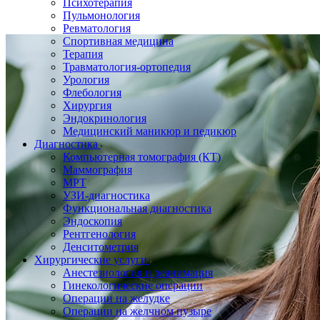
Психотерапия
Пульмонология
Ревматология
Спортивная медицина
Терапия
Травматология-ортопедия
Урология
Флебология
Хирургия
Эндокринология
Медицинский маникюр и педикюр
Диагностика
Компьютерная томография (КТ)
Маммография
МРТ
УЗИ-диагностика
Функциональная диагностика
Эндоскопия
Рентгенология
Денситометрия
Хирургические услуги
Анестезиология и реанимация
Гинекологические операции
Операции на желудке
Операции на желчном пузыре