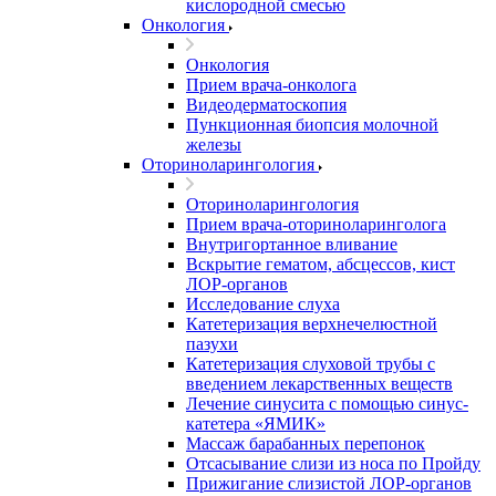
кислородной смесью
Онкология
Онкология
Прием врача-онколога
Видеодерматоскопия
Пункционная биопсия молочной
железы
Оториноларингология
Оториноларингология
Прием врача-оториноларинголога
Внутригортанное вливание
Вскрытие гематом, абсцессов, кист
ЛОР-органов
Исследование слуха
Катетеризация верхнечелюстной
пазухи
Катетеризация слуховой трубы с
введением лекарственных веществ
Лечение синусита с помощью синус-
катетера «ЯМИК»
Массаж барабанных перепонок
Отсасывание слизи из носа по Пройду
Прижигание слизистой ЛОР-органов