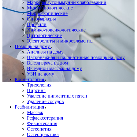
Маркеры аутоиммунных заболеваний
Микробиологические
Микроскопические
Онкомаркеры
Профили
Химико-токсикологические
Цитологические
Электролиты и микроэлементы
Помощь на дому
Анализы на дому
Патронажная и паллиативная помощь на дому
Выезд врача на дом
Выездной массаж на дому
УЗИ на дому
Косметология
Трихология
Пирсинг
Удаление пигментных пятен
Удаление сосудов
Реабилитация
Массаж
Рефлексотерапия
Физиотерапия
Остеопатия
Остеопрактика