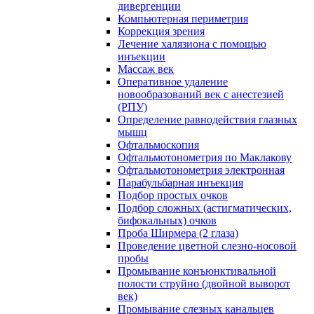
дивергенции
Компьютерная периметрия
Коррекция зрения
Лечение халязиона с помощью
инъекции
Массаж век
Оперативное удаление
новообразований век с анестезией
(РПУ)
Определение равнодействия глазных
мышц
Офтальмоскопия
Офтальмотонометрия по Маклакову
Офтальмотонометрия электронная
Парабульбарная инъекция
Подбор простых очков
Подбор сложных (астигматических,
бифокальных) очков
Проба Ширмера (2 глаза)
Проведение цветной слезно-носовой
пробы
Промывание конъюнктивальной
полости струйно (двойной выворот
век)
Промывание слезных канальцев