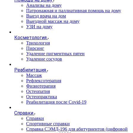
Анализы на дому
Патронажная и паллиативная помощь на дому
Выезд врача на дом
Выездной массаж на дому
УЗИ на дому
Косметология
Трихология
Пирсинг
Удаление пигментных пятен
Удаление сосудов
Реабилитация
Массаж
Рефлексотерапия
Физиотерапия
Остеопатия
Остеопрактика
Реабилитация после Covid-19
Справки
Справки
Спортивные справки
Справка СЭМД‑196 для абитуриентов (цифровой