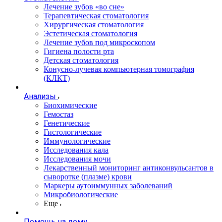
Лечение зубов «во сне»
Терапевтическая стоматология
Хирургическая стоматология
Эстетическая стоматология
Лечение зубов под микроскопом
Гигиена полости рта
Детская стоматология
Конусно-лучевая компьютерная томография
(КЛКТ)
Анализы
Биохимические
Гемостаз
Генетические
Гистологические
Иммунологические
Исследования кала
Исследования мочи
Лекарственный мониторинг антиконвульсантов в
сыворотке (плазме) крови
Маркеры аутоиммунных заболеваний
Микробиологические
Еще
Помощь на дому