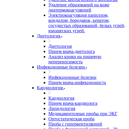
Удаление образований на коже
диатермокоагуляцией
Электрокоагуляция папиллом,
кондилом, бородавок, кератом,
сосудистых образований, белых угрей,
юношеских угрей.
Диетология
Диетология
Прием врача-диетолога
Анализ крови на пищевую
непереносимость
Инфекционные болезни
Инфекционные болезни
Прием врача-инфекциониста
Кардиология
Кардиология
Прием врача-кардиолога
Липидология
Медикаментозные пробы при ЭКГ
Ортостатическая проба
Проба с гипервентиляцией