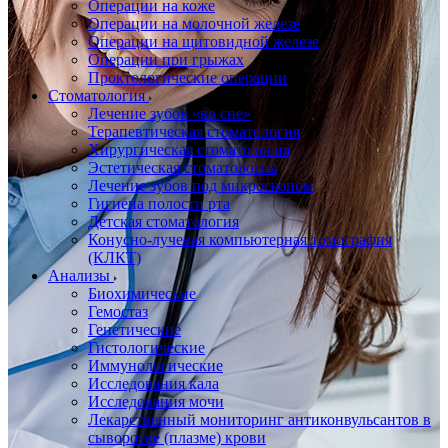
Операции на коже
Операции на молочной железе
Операции на щитовидной железе
Операции при грыжах
Проктологические операции
Стоматология
Лечение зубов «во сне»
Терапевтическая стоматология
Хирургическая стоматология
Эстетическая стоматология
Лечение зубов под микроскопом
Гигиена полости рта
Детская стоматология
Конусно-лучевая компьютерная томография
(КЛКТ)
Анализы
Биохимические
Гемостаз
Генетические
Гистологические
Иммунологические
Исследования кала
Исследования мочи
Лекарственный мониторинг антиконвульсантов в
сыворотке (плазме) крови