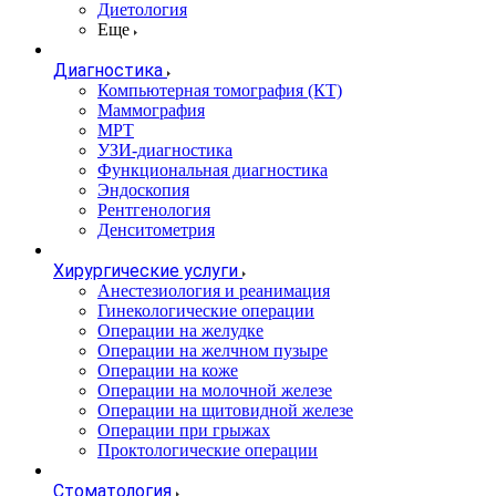
Диетология
Еще
Диагностика
Компьютерная томография (КТ)
Маммография
МРТ
УЗИ-диагностика
Функциональная диагностика
Эндоскопия
Рентгенология
Денситометрия
Хирургические услуги
Анестезиология и реанимация
Гинекологические операции
Операции на желудке
Операции на желчном пузыре
Операции на коже
Операции на молочной железе
Операции на щитовидной железе
Операции при грыжах
Проктологические операции
Стоматология