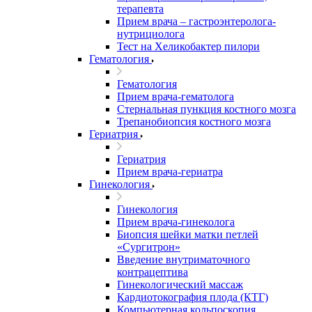
терапевта
Прием врача – гастроэнтеролога-
нутрициолога
Тест на Хеликобактер пилори
Гематология
Гематология
Прием врача-гематолога
Стернальная пункция костного мозга
Трепанобиопсия костного мозга
Гериатрия
Гериатрия
Прием врача-гериатра
Гинекология
Гинекология
Прием врача-гинеколога
Биопсия шейки матки петлей
«Сургитрон»
Введение внутриматочного
контрацептива
Гинекологический массаж
Кардиотокография плода (КТГ)
Компьютерная кольпоскопия