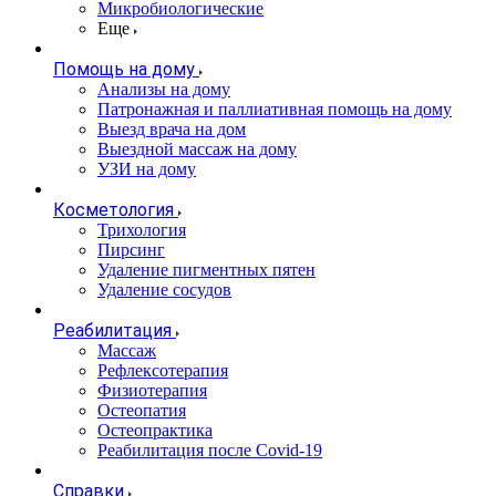
Микробиологические
Еще
Помощь на дому
Анализы на дому
Патронажная и паллиативная помощь на дому
Выезд врача на дом
Выездной массаж на дому
УЗИ на дому
Косметология
Трихология
Пирсинг
Удаление пигментных пятен
Удаление сосудов
Реабилитация
Массаж
Рефлексотерапия
Физиотерапия
Остеопатия
Остеопрактика
Реабилитация после Covid-19
Справки