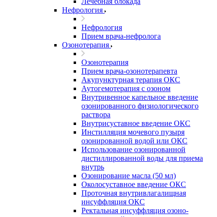
Лечебная блокада
Нефрология
Нефрология
Прием врача-нефролога
Озонотерапия
Озонотерапия
Прием врача-озонотерапевта
Акупунктурная терапия ОКС
Аутогемотерапия с озоном
Внутривенное капельное введение
озонированного физиологического
раствора
Внутрисуставное введение ОКС
Инстилляция мочевого пузыря
озонированной водой или ОКС
Использование озонированной
дистиллированной воды для приема
внутрь
Озонирование масла (50 мл)
Околосуставное введение ОКС
Проточная внутривлагалищная
инсуффляция ОКС
Ректальная инсуффляция озоно-