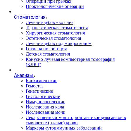
Операции при грыжах
Проктологические операции
Стоматология
Лечение зубов «во сне»
Терапевтическая стоматология
Хирургическая стоматология
Эстетическая стоматология
Лечение зубов под микроскопом
Гигиена полости рта
Детская стоматология
Конусно-лучевая компьютерная томография
(КЛКТ)
Анализы
Биохимические
Гемостаз
Генетические
Гистологические
Иммунологические
Исследования кала
Исследования мочи
Лекарственный мониторинг антиконвульсантов в
сыворотке (плазме) крови
Маркеры аутоиммунных заболеваний