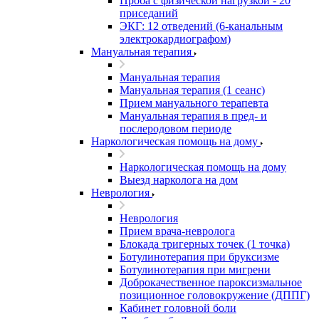
Проба с физической нагрузкой - 20
приседаний
ЭКГ: 12 отведений (6-канальным
электрокардиографом)
Мануальная терапия
Мануальная терапия
Мануальная терапия (1 сеанс)
Прием мануального терапевта
Мануальная терапия в пред- и
послеродовом периоде
Наркологическая помощь на дому
Наркологическая помощь на дому
Выезд нарколога на дом
Неврология
Неврология
Прием врача-невролога
Блокада тригерных точек (1 точка)
Ботулинотерапия при бруксизме
Ботулинотерапия при мигрени
Доброкачественное пароксизмальное
позиционное головокружение (ДППГ)
Кабинет головной боли