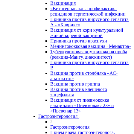
Вакцинация
«Витагерпавак» - профилактика
рецидивов герпетической инфекции
Прививка против вирусного гепатита
А - «Хаврикс»
Вакцинация от кори культуральной
живой коревой вакциной
Прививка против краснухи
Менингококковая вакцина «Менактра»
Туберкулиновая внутрикожная проба
(реакция-Манту, диаскинтест)
Прививка против вирусного гепатита
В
Вакцина против столбняка «АС-
анатоксин»
Вакцина против гриппа
Вакцина против клещевого
энцефалита
Вакцинация от пневмококка
вакцинами «Пневмовакс 23» и
«Превенар 13»
Гастроэнтерология
Гастроэнтерология
Приём врача-гастроэнтеролога,