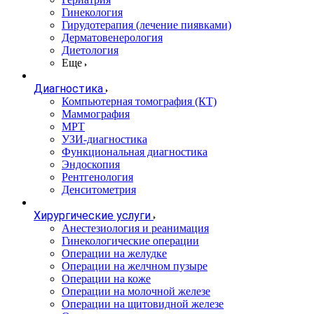
Гинекология
Гирудотерапия (лечение пиявками)
Дерматовенерология
Диетология
Еще
Диагностика
Компьютерная томография (КТ)
Маммография
МРТ
УЗИ-диагностика
Функциональная диагностика
Эндоскопия
Рентгенология
Денситометрия
Хирургические услуги
Анестезиология и реанимация
Гинекологические операции
Операции на желудке
Операции на желчном пузыре
Операции на коже
Операции на молочной железе
Операции на щитовидной железе