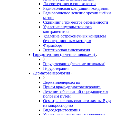
Лазеротерапия в гинекологии
Радиоволновая коагуляция кондилом
Радиоволновое лечение эрозии шейки
матки
Скрининг I триместра беременности
Удаление внутриматочного
контрацептива
Удаление остроконечных кондилом
безоперационным методом
Фармаборт
Эстетическая гинекология
Гирудотерапия (лечение пиявками)
Гирудотерапия (лечение пиявками)
Гирудотерапия
Дерматовенерология
Дерматовенерология
Прием врача-дерматовенеролога
Лечение заболеваний передающихся
половым путем
Осмотр с использованием лампы Вуда
на микроспорию
Видеодерматоскопия
Удаление контагиозного моллюска