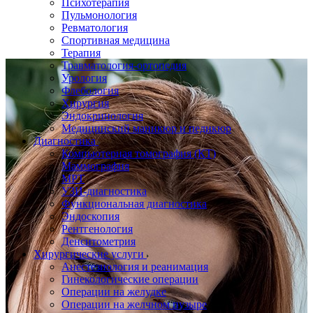
Психотерапия
Пульмонология
Ревматология
Спортивная медицина
Терапия
Травматология-ортопедия
Урология
Флебология
Хирургия
Эндокринология
Медицинский маникюр и педикюр
Диагностика
Компьютерная томография (КТ)
Маммография
МРТ
УЗИ-диагностика
Функциональная диагностика
Эндоскопия
Рентгенология
Денситометрия
Хирургические услуги
Анестезиология и реанимация
Гинекологические операции
Операции на желудке
Операции на желчном пузыре