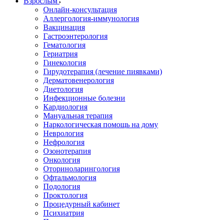
Взрослым
Онлайн-консультация
Аллергология-иммунология
Вакцинация
Гастроэнтерология
Гематология
Гериатрия
Гинекология
Гирудотерапия (лечение пиявками)
Дерматовенерология
Диетология
Инфекционные болезни
Кардиология
Мануальная терапия
Наркологическая помощь на дому
Неврология
Нефрология
Озонотерапия
Онкология
Оториноларингология
Офтальмология
Подология
Проктология
Процедурный кабинет
Психиатрия