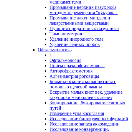
медикаментами
Промывание верхних пазух носа
методом перемещения "кукушка"
Промывание лакун миндалин
лекарственными веществами
Пункция придаточных пазух носа
Тимпанометрия
Удаление инородного тела
Удаление серных пробок
Офтальмология
Офтальмология
Прием врача-офтальмолога
Авторефрактометрия
Алгезиметрия роговицы
Биомикроскопия коньюнктивы с
помощью щелевой лампы
Вскрытие малых кист век, удаление
закупорки мейболиевых желез
Зондирование, бужирование слезных
путей
Измерение угла косоглазия
Исследование бинокулярных функций
Исследование запаса аккомодации
Исследование конвергенции,