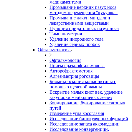
медикаментами
Промывание верхних пазух носа
методом перемещения "кукушка"
Промывание лакун миндалин
лекарственными веществами
Пункция придаточных пазух носа
Тимпанометрия
Удаление инородного тела
Удаление серных пробок
Офтальмология
Офтальмология
Прием врача-офтальмолога
Авторефрактометрия
Алгезиметрия роговицы
Биомикроскопия коньюнктивы с
помощью щелевой лампы
Вскрытие малых кист век, удаление
закупорки мейболиевых желез
Зондирование, бужирование слезных
путей
Измерение угла косоглазия
Исследование бинокулярных функций
Исследование запаса аккомодации
Исследование конвергенции,