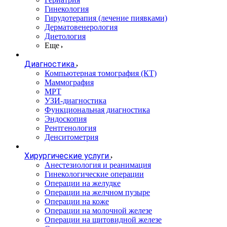
Гинекология
Гирудотерапия (лечение пиявками)
Дерматовенерология
Диетология
Еще
Диагностика
Компьютерная томография (КТ)
Маммография
МРТ
УЗИ-диагностика
Функциональная диагностика
Эндоскопия
Рентгенология
Денситометрия
Хирургические услуги
Анестезиология и реанимация
Гинекологические операции
Операции на желудке
Операции на желчном пузыре
Операции на коже
Операции на молочной железе
Операции на щитовидной железе