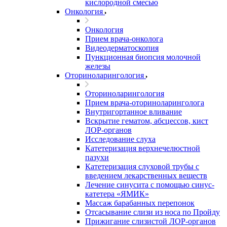
кислородной смесью
Онкология
Онкология
Прием врача-онколога
Видеодерматоскопия
Пункционная биопсия молочной
железы
Оториноларингология
Оториноларингология
Прием врача-оториноларинголога
Внутригортанное вливание
Вскрытие гематом, абсцессов, кист
ЛОР-органов
Исследование слуха
Катетеризация верхнечелюстной
пазухи
Катетеризация слуховой трубы с
введением лекарственных веществ
Лечение синусита с помощью синус-
катетера «ЯМИК»
Массаж барабанных перепонок
Отсасывание слизи из носа по Пройду
Прижигание слизистой ЛОР-органов