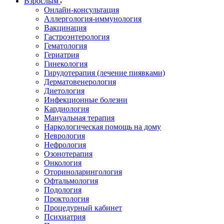
Взрослым
Онлайн-консультация
Аллергология-иммунология
Вакцинация
Гастроэнтерология
Гематология
Гериатрия
Гинекология
Гирудотерапия (лечение пиявками)
Дерматовенерология
Диетология
Инфекционные болезни
Кардиология
Мануальная терапия
Наркологическая помощь на дому
Неврология
Нефрология
Озонотерапия
Онкология
Оториноларингология
Офтальмология
Подология
Проктология
Процедурный кабинет
Психиатрия