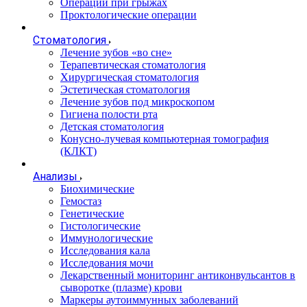
Операции при грыжах
Проктологические операции
Стоматология
Лечение зубов «во сне»
Терапевтическая стоматология
Хирургическая стоматология
Эстетическая стоматология
Лечение зубов под микроскопом
Гигиена полости рта
Детская стоматология
Конусно-лучевая компьютерная томография
(КЛКТ)
Анализы
Биохимические
Гемостаз
Генетические
Гистологические
Иммунологические
Исследования кала
Исследования мочи
Лекарственный мониторинг антиконвульсантов в
сыворотке (плазме) крови
Маркеры аутоиммунных заболеваний