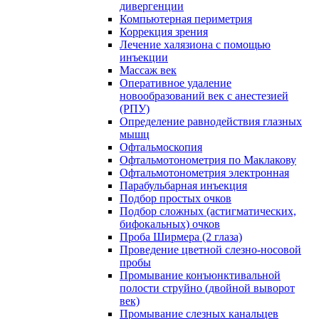
дивергенции
Компьютерная периметрия
Коррекция зрения
Лечение халязиона с помощью
инъекции
Массаж век
Оперативное удаление
новообразований век с анестезией
(РПУ)
Определение равнодействия глазных
мышц
Офтальмоскопия
Офтальмотонометрия по Маклакову
Офтальмотонометрия электронная
Парабульбарная инъекция
Подбор простых очков
Подбор сложных (астигматических,
бифокальных) очков
Проба Ширмера (2 глаза)
Проведение цветной слезно-носовой
пробы
Промывание конъюнктивальной
полости струйно (двойной выворот
век)
Промывание слезных канальцев