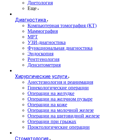
Диетология
Еще
Диагностика
Компьютерная томография (КТ)
Маммография
МРТ
УЗИ-диагностика
Функциональная диагностика
Эндоскопия
Рентгенология
Денситометрия
Хирургические услуги
Анестезиология и реанимация
Гинекологические операции
Операции на желудке
Операции на желчном пузыре
Операции на коже
Операции на молочной железе
Операции на щитовидной железе
Операции при грыжах
Проктологические операции
Стоматология