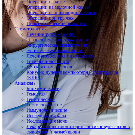
Операции на коже
Операции на молочной железе
Операции на щитовидной железе
Операции при грыжах
Проктологические операции
Стоматология
Лечение зубов «во сне»
Терапевтическая стоматология
Хирургическая стоматология
Эстетическая стоматология
Лечение зубов под микроскопом
Гигиена полости рта
Детская стоматология
Конусно-лучевая компьютерная томография
(КЛКТ)
Анализы
Биохимические
Гемостаз
Генетические
Гистологические
Иммунологические
Исследования кала
Исследования мочи
Лекарственный мониторинг антиконвульсантов в
сыворотке (плазме) крови