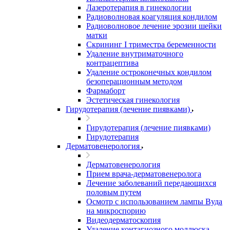
Лазеротерапия в гинекологии
Радиоволновая коагуляция кондилом
Радиоволновое лечение эрозии шейки
матки
Скрининг I триместра беременности
Удаление внутриматочного
контрацептива
Удаление остроконечных кондилом
безоперационным методом
Фармаборт
Эстетическая гинекология
Гирудотерапия (лечение пиявками)
Гирудотерапия (лечение пиявками)
Гирудотерапия
Дерматовенерология
Дерматовенерология
Прием врача-дерматовенеролога
Лечение заболеваний передающихся
половым путем
Осмотр с использованием лампы Вуда
на микроспорию
Видеодерматоскопия
Удаление контагиозного моллюска