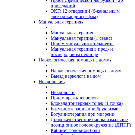
Проба с физической нагрузкой - 20
приседаний
ЭКГ: 12 отведений (6-канальным
электрокардиографом)
Мануальная терапия
Мануальная терапия
Мануальная терапия (1 сеанс)
Прием мануального терапевта
Мануальная терапия в пред- и
послеродовом периоде
Наркологическая помощь на дому
Наркологическая помощь на дому
Выезд нарколога на дом
Неврология
Неврология
Прием врача-невролога
Блокада тригерных точек (1 точка)
Ботулинотерапия при бруксизме
Ботулинотерапия при мигрени
Доброкачественное пароксизмальное
позиционное головокружение (ДППГ)
Кабинет головной боли