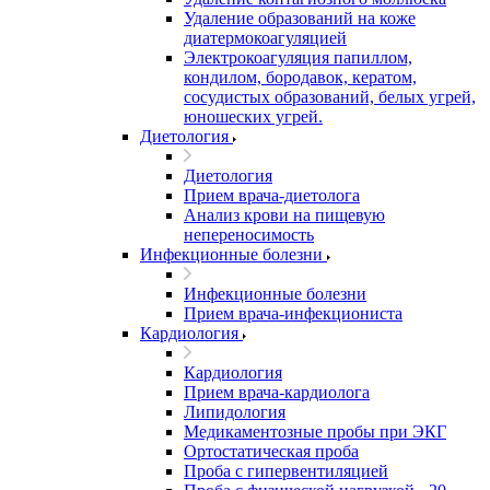
Удаление образований на коже
диатермокоагуляцией
Электрокоагуляция папиллом,
кондилом, бородавок, кератом,
сосудистых образований, белых угрей,
юношеских угрей.
Диетология
Диетология
Прием врача-диетолога
Анализ крови на пищевую
непереносимость
Инфекционные болезни
Инфекционные болезни
Прием врача-инфекциониста
Кардиология
Кардиология
Прием врача-кардиолога
Липидология
Медикаментозные пробы при ЭКГ
Ортостатическая проба
Проба с гипервентиляцией