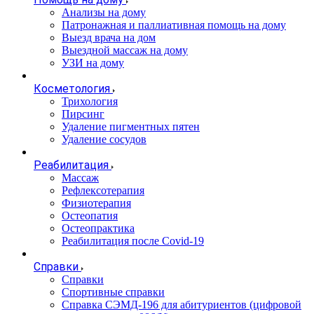
Анализы на дому
Патронажная и паллиативная помощь на дому
Выезд врача на дом
Выездной массаж на дому
УЗИ на дому
Косметология
Трихология
Пирсинг
Удаление пигментных пятен
Удаление сосудов
Реабилитация
Массаж
Рефлексотерапия
Физиотерапия
Остеопатия
Остеопрактика
Реабилитация после Covid-19
Справки
Справки
Спортивные справки
Справка СЭМД‑196 для абитуриентов (цифровой