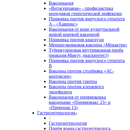
Вакцинация
«Витагерпавак» - профилактика
рецидивов герпетической инфекции
Прививка против вирусного гепатита
А - «Хаврикс»
Вакцинация от кори культуральной
живой коревой вакциной
Прививка против краснухи
Менингококковая вакцина «Менактра»
Туберкулиновая внутрикожная проба
(реакция-Манту, диаскинтест)
Прививка против вирусного гепатита
В
Вакцина против столбняка «АС-
анатоксин»
Вакцина против гриппа
Вакцина против клещевого
энцефалита
Вакцинация от пневмококка
вакцинами «Пневмовакс 23» и
«Превенар 13»
Гастроэнтерология
Гастроэнтерология
Приём врача-гастроэнтеролога,