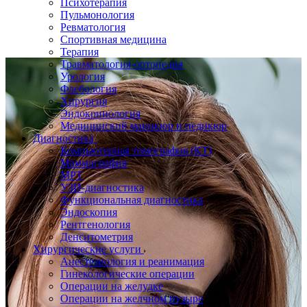
Психотерапия
Пульмонология
Ревматология
Спортивная медицина
Терапия
Травматология-ортопедия
Урология
Флебология
Хирургия
Эндокринология
Медицинский маникюр и педикюр
Диагностика
Компьютерная томография (КТ)
Маммография
МРТ
УЗИ-диагностика
Функциональная диагностика
Эндоскопия
Рентгенология
Денситометрия
Хирургические услуги
Анестезиология и реанимация
Гинекологические операции
Операции на желудке
Операции на желчном пузыре