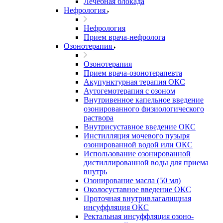
Лечебная блокада
Нефрология
Нефрология
Прием врача-нефролога
Озонотерапия
Озонотерапия
Прием врача-озонотерапевта
Акупунктурная терапия ОКС
Аутогемотерапия с озоном
Внутривенное капельное введение
озонированного физиологического
раствора
Внутрисуставное введение ОКС
Инстилляция мочевого пузыря
озонированной водой или ОКС
Использование озонированной
дистиллированной воды для приема
внутрь
Озонирование масла (50 мл)
Околосуставное введение ОКС
Проточная внутривлагалищная
инсуффляция ОКС
Ректальная инсуффляция озоно-