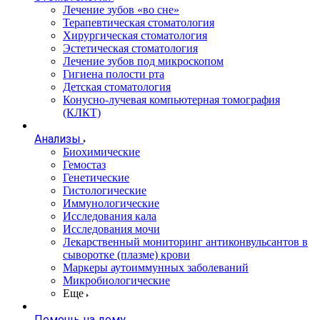
Лечение зубов «во сне»
Терапевтическая стоматология
Хирургическая стоматология
Эстетическая стоматология
Лечение зубов под микроскопом
Гигиена полости рта
Детская стоматология
Конусно-лучевая компьютерная томография
(КЛКТ)
Анализы
Биохимические
Гемостаз
Генетические
Гистологические
Иммунологические
Исследования кала
Исследования мочи
Лекарственный мониторинг антиконвульсантов в
сыворотке (плазме) крови
Маркеры аутоиммунных заболеваний
Микробиологические
Еще
Помощь на дому