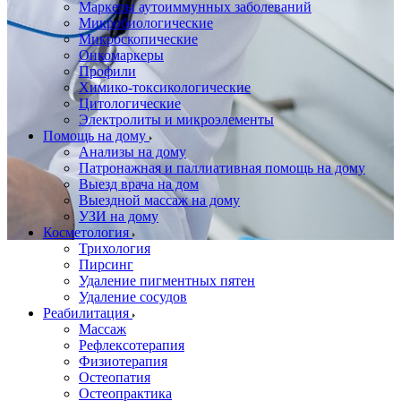
Маркеры аутоиммунных заболеваний
Микробиологические
Микроскопические
Онкомаркеры
Профили
Химико-токсикологические
Цитологические
Электролиты и микроэлементы
Помощь на дому
Анализы на дому
Патронажная и паллиативная помощь на дому
Выезд врача на дом
Выездной массаж на дому
УЗИ на дому
Косметология
Трихология
Пирсинг
Удаление пигментных пятен
Удаление сосудов
Реабилитация
Массаж
Рефлексотерапия
Физиотерапия
Остеопатия
Остеопрактика