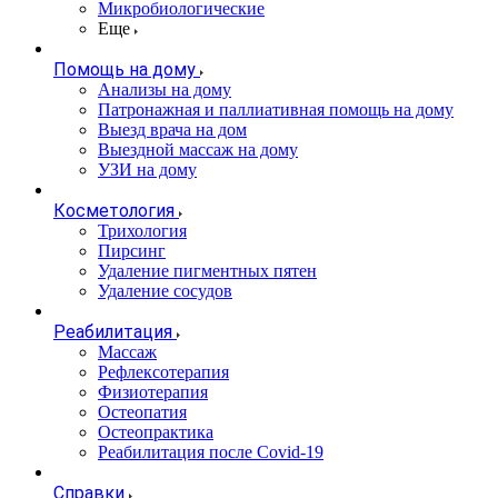
Микробиологические
Еще
Помощь на дому
Анализы на дому
Патронажная и паллиативная помощь на дому
Выезд врача на дом
Выездной массаж на дому
УЗИ на дому
Косметология
Трихология
Пирсинг
Удаление пигментных пятен
Удаление сосудов
Реабилитация
Массаж
Рефлексотерапия
Физиотерапия
Остеопатия
Остеопрактика
Реабилитация после Covid-19
Справки