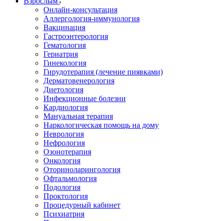
Взрослым
Онлайн-консультация
Аллергология-иммунология
Вакцинация
Гастроэнтерология
Гематология
Гериатрия
Гинекология
Гирудотерапия (лечение пиявками)
Дерматовенерология
Диетология
Инфекционные болезни
Кардиология
Мануальная терапия
Наркологическая помощь на дому
Неврология
Нефрология
Озонотерапия
Онкология
Оториноларингология
Офтальмология
Подология
Проктология
Процедурный кабинет
Психиатрия