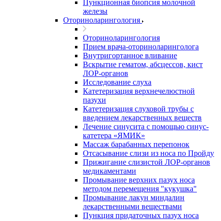
Пункционная биопсия молочной
железы
Оториноларингология
Оториноларингология
Прием врача-оториноларинголога
Внутригортанное вливание
Вскрытие гематом, абсцессов, кист
ЛОР-органов
Исследование слуха
Катетеризация верхнечелюстной
пазухи
Катетеризация слуховой трубы с
введением лекарственных веществ
Лечение синусита с помощью синус-
катетера «ЯМИК»
Массаж барабанных перепонок
Отсасывание слизи из носа по Пройду
Прижигание слизистой ЛОР-органов
медикаментами
Промывание верхних пазух носа
методом перемещения "кукушка"
Промывание лакун миндалин
лекарственными веществами
Пункция придаточных пазух носа