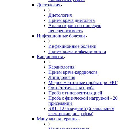
Диетология
Диетология
Прием врача-диетолога
Анализ крови на пищевую
непереносимость
Инфекционные болезни
Инфекционные болезни
Прием врача-инфекциониста
Кардиология
Кардиология
Прием врача-кардиолога
Липидология
Медикаментозные пробы при ЭКГ
Ортостатическая проба
Проба с гипервентиляцией
Проба с физической нагрузкой - 20
приседаний
ЭКГ: 12 отведений (6-канальным
электрокардиографом)
Мануальная терапия