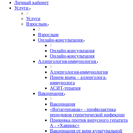
Личный кабинет
Услуги
Услуги
Взрослым
Взрослым
Онлайн-консультация
Онлайн-консультация
Онлайн-консультация
Аллергология-иммунология
Аллергология-иммунология
Прием врача – аллерголога-
иммунолога
АСИТ-терапия
Вакцинация
Вакцинация
«Витагерпавак» - профилактика
рецидивов герпетической инфекции
Прививка против вирусного гепатита
А - «Хаврикс»
Вакцинация от кори культуральной