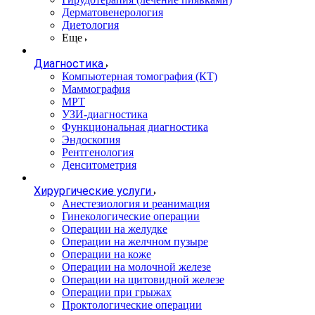
Дерматовенерология
Диетология
Еще
Диагностика
Компьютерная томография (КТ)
Маммография
МРТ
УЗИ-диагностика
Функциональная диагностика
Эндоскопия
Рентгенология
Денситометрия
Хирургические услуги
Анестезиология и реанимация
Гинекологические операции
Операции на желудке
Операции на желчном пузыре
Операции на коже
Операции на молочной железе
Операции на щитовидной железе
Операции при грыжах
Проктологические операции