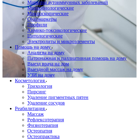
Маркеры аутоиммунных заболеваний
Микробиологические
Микроскопические
Онкомаркеры
Профили
Химико-токсикологические
Цитологические
Электролиты и микроэлементы
Помощь на дому
Анализы на дому
Патронажная и паллиативная помощь на дому
Выезд врача на дом
Выездной массаж на дому
УЗИ на дому
Косметология
Трихология
Пирсинг
Удаление пигментных пятен
Удаление сосудов
Реабилитация
Массаж
Рефлексотерапия
Физиотерапия
Остеопатия
Остеопрактика