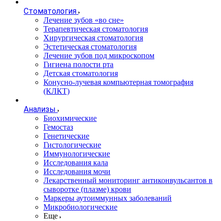
Стоматология
Лечение зубов «во сне»
Терапевтическая стоматология
Хирургическая стоматология
Эстетическая стоматология
Лечение зубов под микроскопом
Гигиена полости рта
Детская стоматология
Конусно-лучевая компьютерная томография
(КЛКТ)
Анализы
Биохимические
Гемостаз
Генетические
Гистологические
Иммунологические
Исследования кала
Исследования мочи
Лекарственный мониторинг антиконвульсантов в
сыворотке (плазме) крови
Маркеры аутоиммунных заболеваний
Микробиологические
Еще