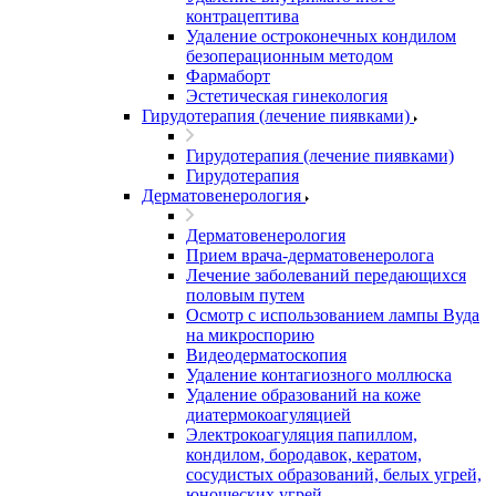
контрацептива
Удаление остроконечных кондилом
безоперационным методом
Фармаборт
Эстетическая гинекология
Гирудотерапия (лечение пиявками)
Гирудотерапия (лечение пиявками)
Гирудотерапия
Дерматовенерология
Дерматовенерология
Прием врача-дерматовенеролога
Лечение заболеваний передающихся
половым путем
Осмотр с использованием лампы Вуда
на микроспорию
Видеодерматоскопия
Удаление контагиозного моллюска
Удаление образований на коже
диатермокоагуляцией
Электрокоагуляция папиллом,
кондилом, бородавок, кератом,
сосудистых образований, белых угрей,
юношеских угрей.