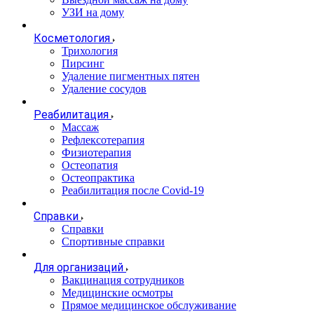
УЗИ на дому
Косметология
Трихология
Пирсинг
Удаление пигментных пятен
Удаление сосудов
Реабилитация
Массаж
Рефлексотерапия
Физиотерапия
Остеопатия
Остеопрактика
Реабилитация после Covid-19
Справки
Справки
Спортивные справки
Для организаций
Вакцинация сотрудников
Медицинские осмотры
Прямое медицинское обслуживание