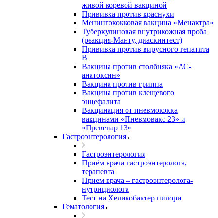
живой коревой вакциной
Прививка против краснухи
Менингококковая вакцина «Менактра»
Туберкулиновая внутрикожная проба
(реакция-Манту, диаскинтест)
Прививка против вирусного гепатита
В
Вакцина против столбняка «АС-
анатоксин»
Вакцина против гриппа
Вакцина против клещевого
энцефалита
Вакцинация от пневмококка
вакцинами «Пневмовакс 23» и
«Превенар 13»
Гастроэнтерология
Гастроэнтерология
Приём врача-гастроэнтеролога,
терапевта
Прием врача – гастроэнтеролога-
нутрициолога
Тест на Хеликобактер пилори
Гематология