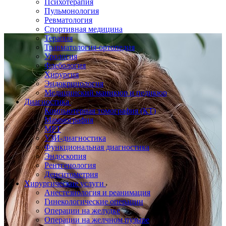
Психотерапия
Пульмонология
Ревматология
Спортивная медицина
Терапия
Травматология-ортопедия
Урология
Флебология
Хирургия
Эндокринология
Медицинский маникюр и педикюр
Диагностика
Компьютерная томография (КТ)
Маммография
МРТ
УЗИ-диагностика
Функциональная диагностика
Эндоскопия
Рентгенология
Денситометрия
Хирургические услуги
Анестезиология и реанимация
Гинекологические операции
Операции на желудке
Операции на желчном пузыре