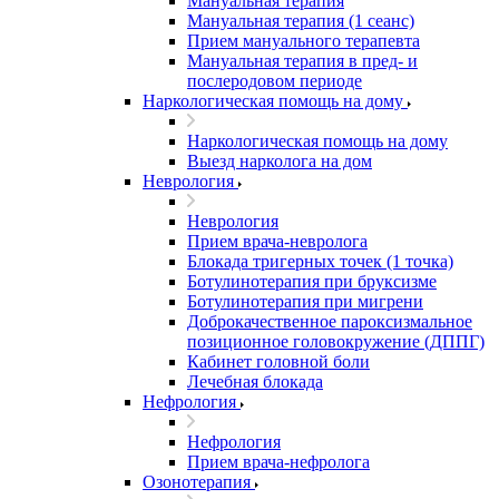
Мануальная терапия
Мануальная терапия (1 сеанс)
Прием мануального терапевта
Мануальная терапия в пред- и
послеродовом периоде
Наркологическая помощь на дому
Наркологическая помощь на дому
Выезд нарколога на дом
Неврология
Неврология
Прием врача-невролога
Блокада тригерных точек (1 точка)
Ботулинотерапия при бруксизме
Ботулинотерапия при мигрени
Доброкачественное пароксизмальное
позиционное головокружение (ДППГ)
Кабинет головной боли
Лечебная блокада
Нефрология
Нефрология
Прием врача-нефролога
Озонотерапия