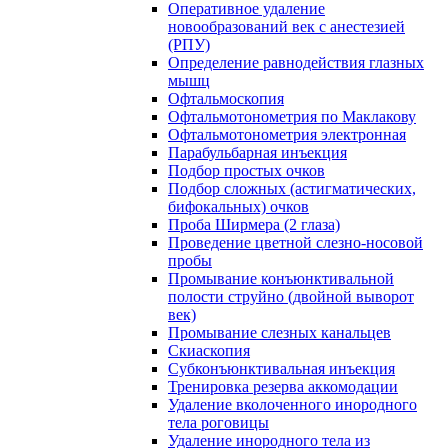
Оперативное удаление
новообразований век с анестезией
(РПУ)
Определение равнодействия глазных
мышц
Офтальмоскопия
Офтальмотонометрия по Маклакову
Офтальмотонометрия электронная
Парабульбарная инъекция
Подбор простых очков
Подбор сложных (астигматических,
бифокальных) очков
Проба Ширмера (2 глаза)
Проведение цветной слезно-носовой
пробы
Промывание конъюнктивальной
полости струйно (двойной выворот
век)
Промывание слезных канальцев
Скиаскопия
Субконъюнктивальная инъекция
Тренировка резерва аккомодации
Удаление вколоченного инородного
тела роговицы
Удаление инородного тела из