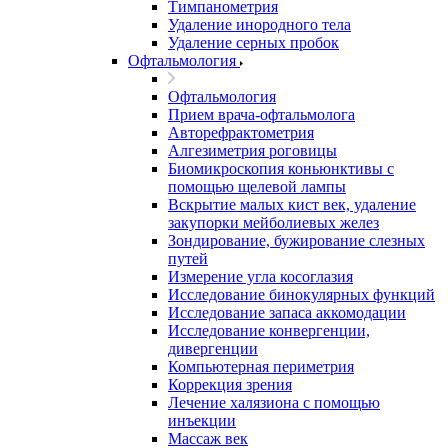
Тимпанометрия
Удаление инородного тела
Удаление серных пробок
Офтальмология
Офтальмология
Прием врача-офтальмолога
Авторефрактометрия
Алгезиметрия роговицы
Биомикроскопия коньюнктивы с
помощью щелевой лампы
Вскрытие малых кист век, удаление
закупорки мейболиевых желез
Зондирование, бужирование слезных
путей
Измерение угла косоглазия
Исследование бинокулярных функций
Исследование запаса аккомодации
Исследование конвергенции,
дивергенции
Компьютерная периметрия
Коррекция зрения
Лечение халязиона с помощью
инъекции
Массаж век