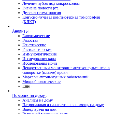
Лечение зубов под микроскопом
Гигиена полости рта
Детская стоматология
Конусно-лучевая компьютерная томография
(КЛКТ)
Анализы
Биохимические
Гемостаз
Генетические
Гистологические
Иммунологические
Исследования кала
Исследования мочи
Лекарственный мониторинг антиконвульсантов в
сыворотке (плазме) крови
Маркеры аутоиммунных заболеваний
Микробиологические
Еще
Помощь на дому
Анализы на дому
Патронажная и паллиативная помощь на дому
Выезд врача на дом
Выездной массаж на дому