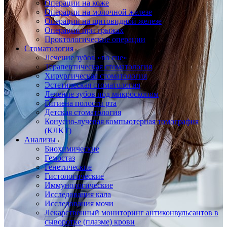
Операции на коже
Операции на молочной железе
Операции на щитовидной железе
Операции при грыжах
Проктологические операции
Стоматология
Лечение зубов «во сне»
Терапевтическая стоматология
Хирургическая стоматология
Эстетическая стоматология
Лечение зубов под микроскопом
Гигиена полости рта
Детская стоматология
Конусно-лучевая компьютерная томография
(КЛКТ)
Анализы
Биохимические
Гемостаз
Генетические
Гистологические
Иммунологические
Исследования кала
Исследования мочи
Лекарственный мониторинг антиконвульсантов в
сыворотке (плазме) крови