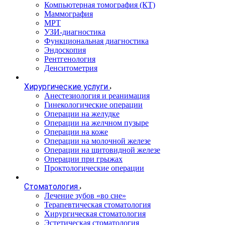
Компьютерная томография (КТ)
Маммография
МРТ
УЗИ-диагностика
Функциональная диагностика
Эндоскопия
Рентгенология
Денситометрия
Хирургические услуги
Анестезиология и реанимация
Гинекологические операции
Операции на желудке
Операции на желчном пузыре
Операции на коже
Операции на молочной железе
Операции на щитовидной железе
Операции при грыжах
Проктологические операции
Стоматология
Лечение зубов «во сне»
Терапевтическая стоматология
Хирургическая стоматология
Эстетическая стоматология