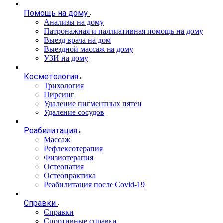
Помощь на дому
Анализы на дому
Патронажная и паллиативная помощь на дому
Выезд врача на дом
Выездной массаж на дому
УЗИ на дому
Косметология
Трихология
Пирсинг
Удаление пигментных пятен
Удаление сосудов
Реабилитация
Массаж
Рефлексотерапия
Физиотерапия
Остеопатия
Остеопрактика
Реабилитация после Covid-19
Справки
Справки
Спортивные справки