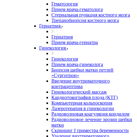
Гематология
Прием врача-гематолога
Стернальная пункция костного мозга
Трепанобиопсия костного мозга
Гериатрия
Гериатрия
Прием врача-гериатра
Гинекология
Гинекология
Прием врача-гинеколога
Биопсия шейки матки петлей
«Сургитрон»
Введение внутриматочного
контрацептива
Гинекологический массаж
Кардиотокография плода (КТГ)
Компьютерная кольпоскопия
Лазеротерапия в гинекологии
Радиоволновая коагуляция кондилом
Радиоволновое лечение эрозии шейки
матки
Скрининг I триместра беременности
Удаление внутриматочного