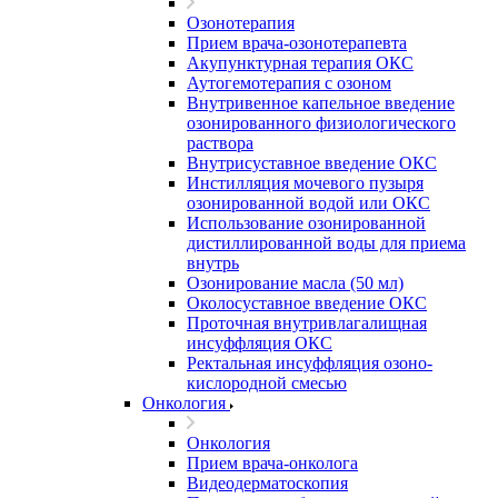
Озонотерапия
Прием врача-озонотерапевта
Акупунктурная терапия ОКС
Аутогемотерапия с озоном
Внутривенное капельное введение
озонированного физиологического
раствора
Внутрисуставное введение ОКС
Инстилляция мочевого пузыря
озонированной водой или ОКС
Использование озонированной
дистиллированной воды для приема
внутрь
Озонирование масла (50 мл)
Околосуставное введение ОКС
Проточная внутривлагалищная
инсуффляция ОКС
Ректальная инсуффляция озоно-
кислородной смесью
Онкология
Онкология
Прием врача-онколога
Видеодерматоскопия