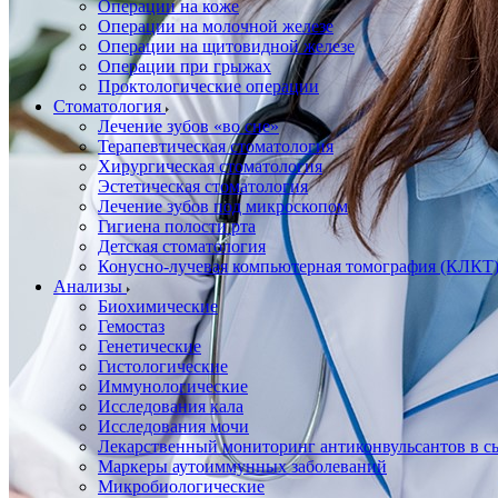
Операции на коже
Операции на молочной железе
Операции на щитовидной железе
Операции при грыжах
Проктологические операции
Стоматология
Лечение зубов «во сне»
Терапевтическая стоматология
Хирургическая стоматология
Эстетическая стоматология
Лечение зубов под микроскопом
Гигиена полости рта
Детская стоматология
Конусно-лучевая компьютерная томография (КЛКТ
Анализы
Биохимические
Гемостаз
Генетические
Гистологические
Иммунологические
Исследования кала
Исследования мочи
Лекарственный мониторинг антиконвульсантов в сы
Маркеры аутоиммунных заболеваний
Микробиологические