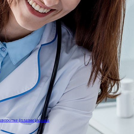
)
воротке (плазме) крови