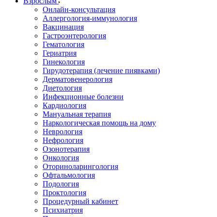
Взрослым
Онлайн-консультация
Аллергология-иммунология
Вакцинация
Гастроэнтерология
Гематология
Гериатрия
Гинекология
Гирудотерапия (лечение пиявками)
Дерматовенерология
Диетология
Инфекционные болезни
Кардиология
Мануальная терапия
Наркологическая помощь на дому
Неврология
Нефрология
Озонотерапия
Онкология
Оториноларингология
Офтальмология
Подология
Проктология
Процедурный кабинет
Психиатрия