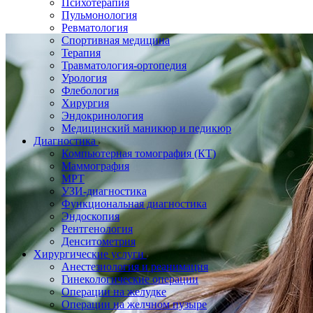
Психотерапия
Пульмонология
Ревматология
Спортивная медицина
Терапия
Травматология-ортопедия
Урология
Флебология
Хирургия
Эндокринология
Медицинский маникюр и педикюр
Диагностика
Компьютерная томография (КТ)
Маммография
МРТ
УЗИ-диагностика
Функциональная диагностика
Эндоскопия
Рентгенология
Денситометрия
Хирургические услуги
Анестезиология и реанимация
Гинекологические операции
Операции на желудке
Операции на желчном пузыре