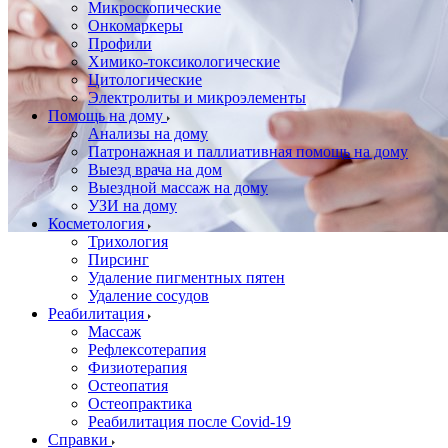
Микроскопические
Онкомаркеры
Профили
Химико-токсикологические
Цитологические
Электролиты и микроэлементы
Помощь на дому
Анализы на дому
Патронажная и паллиативная помощь на дому
Выезд врача на дом
Выездной массаж на дому
УЗИ на дому
Косметология
Трихология
Пирсинг
Удаление пигментных пятен
Удаление сосудов
Реабилитация
Массаж
Рефлексотерапия
Физиотерапия
Остеопатия
Остеопрактика
Реабилитация после Covid-19
Справки