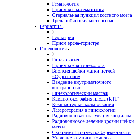
Гематология
Прием врача-гематолога
Стернальная пункция костного мозга
Трепанобиопсия костного мозга
Гериатрия
Гериатрия
Прием врача-гериатра
Гинекология
Гинекология
Прием врача-гинеколога
Биопсия шейки матки петлей
«Сургитрон»
Введение внутриматочного
контрацептива
Гинекологический массаж
Кардиотокография плода (КТГ)
Компьютерная кольпоскопия
Лазеротерапия в гинекологии
Радиоволновая коагуляция кондилом
Радиоволновое лечение эрозии шейки
матки
Скрининг I триместра беременности
Удаление внутриматочного