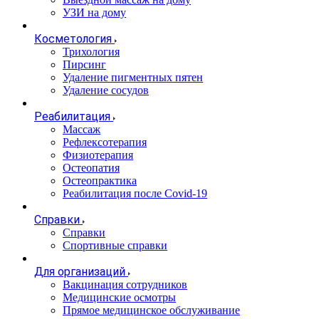
УЗИ на дому
Косметология
Трихология
Пирсинг
Удаление пигментных пятен
Удаление сосудов
Реабилитация
Массаж
Рефлексотерапия
Физиотерапия
Остеопатия
Остеопрактика
Реабилитация после Covid-19
Справки
Справки
Спортивные справки
Для организаций
Вакцинация сотрудников
Медицинские осмотры
Прямое медицинское обслуживание