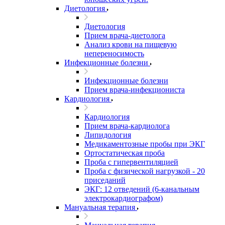
Диетология
Диетология
Прием врача-диетолога
Анализ крови на пищевую
непереносимость
Инфекционные болезни
Инфекционные болезни
Прием врача-инфекциониста
Кардиология
Кардиология
Прием врача-кардиолога
Липидология
Медикаментозные пробы при ЭКГ
Ортостатическая проба
Проба с гипервентиляцией
Проба с физической нагрузкой - 20
приседаний
ЭКГ: 12 отведений (6-канальным
электрокардиографом)
Мануальная терапия