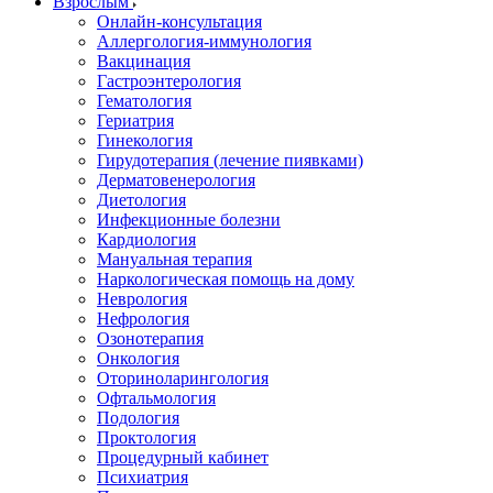
Взрослым
Онлайн-консультация
Аллергология-иммунология
Вакцинация
Гастроэнтерология
Гематология
Гериатрия
Гинекология
Гирудотерапия (лечение пиявками)
Дерматовенерология
Диетология
Инфекционные болезни
Кардиология
Мануальная терапия
Наркологическая помощь на дому
Неврология
Нефрология
Озонотерапия
Онкология
Оториноларингология
Офтальмология
Подология
Проктология
Процедурный кабинет
Психиатрия