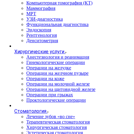
Компьютерная томография (КТ)
Маммография
МРТ
УЗИ-диагностика
Функциональная диагностика
Эндоскопия
Рентгенология
Денситометрия
Хирургические услуги
Анестезиология и реанимация
Гинекологические операции
Операции на желудке
Операции на желчном пузыре
Операции на коже
Операции на молочной железе
Операции на щитовидной железе
Операции при грыжах
Проктологические операции
Стоматология
Лечение зубов «во сне»
Терапевтическая стоматология
Хирургическая стоматология
Эстетическая стоматология