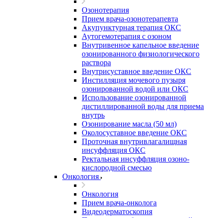
Озонотерапия
Прием врача-озонотерапевта
Акупунктурная терапия ОКС
Аутогемотерапия с озоном
Внутривенное капельное введение
озонированного физиологического
раствора
Внутрисуставное введение ОКС
Инстилляция мочевого пузыря
озонированной водой или ОКС
Использование озонированной
дистиллированной воды для приема
внутрь
Озонирование масла (50 мл)
Околосуставное введение ОКС
Проточная внутривлагалищная
инсуффляция ОКС
Ректальная инсуффляция озоно-
кислородной смесью
Онкология
Онкология
Прием врача-онколога
Видеодерматоскопия