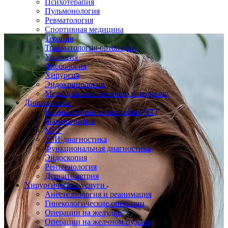
Психотерапия
Пульмонология
Ревматология
Спортивная медицина
Терапия
Травматология-ортопедия
Урология
Флебология
Хирургия
Эндокринология
Медицинский маникюр и педикюр
Диагностика
Компьютерная томография (КТ)
Маммография
МРТ
УЗИ-диагностика
Функциональная диагностика
Эндоскопия
Рентгенология
Денситометрия
Хирургические услуги
Анестезиология и реанимация
Гинекологические операции
Операции на желудке
Операции на желчном пузыре