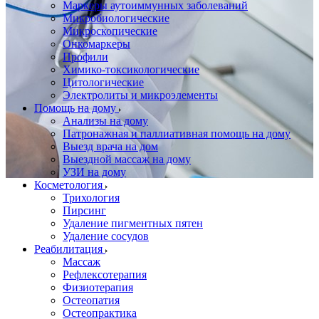
Маркеры аутоиммунных заболеваний
Микробиологические
Микроскопические
Онкомаркеры
Профили
Химико-токсикологические
Цитологические
Электролиты и микроэлементы
Помощь на дому
Анализы на дому
Патронажная и паллиативная помощь на дому
Выезд врача на дом
Выездной массаж на дому
УЗИ на дому
Косметология
Трихология
Пирсинг
Удаление пигментных пятен
Удаление сосудов
Реабилитация
Массаж
Рефлексотерапия
Физиотерапия
Остеопатия
Остеопрактика