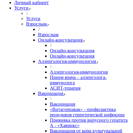
Личный кабинет
Услуги
Услуги
Взрослым
Взрослым
Онлайн-консультация
Онлайн-консультация
Онлайн-консультация
Аллергология-иммунология
Аллергология-иммунология
Прием врача – аллерголога-
иммунолога
АСИТ-терапия
Вакцинация
Вакцинация
«Витагерпавак» - профилактика
рецидивов герпетической инфекции
Прививка против вирусного гепатита
А - «Хаврикс»
Вакцинация от кори культуральной