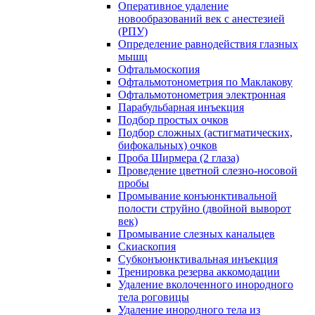
Оперативное удаление
новообразований век с анестезией
(РПУ)
Определение равнодействия глазных
мышц
Офтальмоскопия
Офтальмотонометрия по Маклакову
Офтальмотонометрия электронная
Парабульбарная инъекция
Подбор простых очков
Подбор сложных (астигматических,
бифокальных) очков
Проба Ширмера (2 глаза)
Проведение цветной слезно-носовой
пробы
Промывание конъюнктивальной
полости струйно (двойной выворот
век)
Промывание слезных канальцев
Скиаскопия
Субконъюнктивальная инъекция
Тренировка резерва аккомодации
Удаление вколоченного инородного
тела роговицы
Удаление инородного тела из