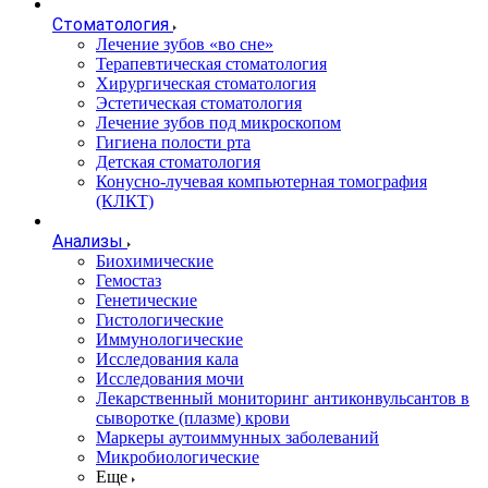
Стоматология
Лечение зубов «во сне»
Терапевтическая стоматология
Хирургическая стоматология
Эстетическая стоматология
Лечение зубов под микроскопом
Гигиена полости рта
Детская стоматология
Конусно-лучевая компьютерная томография
(КЛКТ)
Анализы
Биохимические
Гемостаз
Генетические
Гистологические
Иммунологические
Исследования кала
Исследования мочи
Лекарственный мониторинг антиконвульсантов в
сыворотке (плазме) крови
Маркеры аутоиммунных заболеваний
Микробиологические
Еще