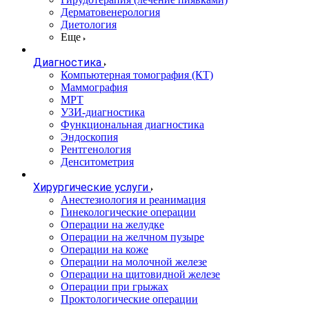
Дерматовенерология
Диетология
Еще
Диагностика
Компьютерная томография (КТ)
Маммография
МРТ
УЗИ-диагностика
Функциональная диагностика
Эндоскопия
Рентгенология
Денситометрия
Хирургические услуги
Анестезиология и реанимация
Гинекологические операции
Операции на желудке
Операции на желчном пузыре
Операции на коже
Операции на молочной железе
Операции на щитовидной железе
Операции при грыжах
Проктологические операции