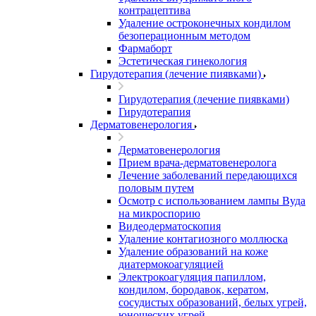
контрацептива
Удаление остроконечных кондилом
безоперационным методом
Фармаборт
Эстетическая гинекология
Гирудотерапия (лечение пиявками)
Гирудотерапия (лечение пиявками)
Гирудотерапия
Дерматовенерология
Дерматовенерология
Прием врача-дерматовенеролога
Лечение заболеваний передающихся
половым путем
Осмотр с использованием лампы Вуда
на микроспорию
Видеодерматоскопия
Удаление контагиозного моллюска
Удаление образований на коже
диатермокоагуляцией
Электрокоагуляция папиллом,
кондилом, бородавок, кератом,
сосудистых образований, белых угрей,
юношеских угрей.