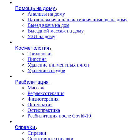
Помощь на дому
Анализы на дому
Патронажная и паллиативная помощь на дому
Выезд врача на дом
Выездной массаж на дому
УЗИ на дому
Косметология
Трихология
Пирсинг
Удаление пигментных пятен
Удаление сосудов
Реабилитация
Массаж
Рефлексотерапия
Физиотерапия
Остеопатия
Остеопрактика
Реабилитация после Covid-19
Справки
Справки
Спортивные справки