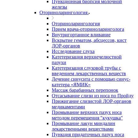
Пункционная биопсия молочной
железы
Оториноларингология
Оториноларингология
Прием врача-оториноларинголога
Внутригортанное вливание
Вскрытие гематом, абсцессов, кист
ЛОР-органов
Исследование слуха
Катетеризация верхнечелюстной
пазухи
Катетеризация слуховой трубы с
введением лекарственных веществ
Лечение синусита с помощью синус-
катетера «ЯМИК»
Массаж барабанных перепонок
Отсасывание слизи из носа по Пройду
Прижигание слизистой ЛОР-органов
медикаментами
Промывание верхних пазух носа
методом перемещения "кукушка"
Промывание лакун миндалин
лекарственными веществами
Пункция придаточных пазух носа