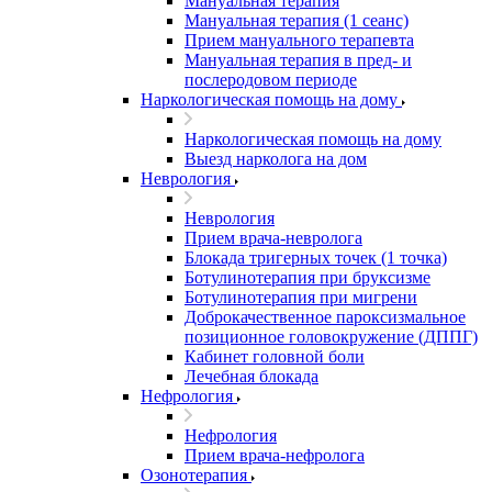
Мануальная терапия
Мануальная терапия (1 сеанс)
Прием мануального терапевта
Мануальная терапия в пред- и
послеродовом периоде
Наркологическая помощь на дому
Наркологическая помощь на дому
Выезд нарколога на дом
Неврология
Неврология
Прием врача-невролога
Блокада тригерных точек (1 точка)
Ботулинотерапия при бруксизме
Ботулинотерапия при мигрени
Доброкачественное пароксизмальное
позиционное головокружение (ДППГ)
Кабинет головной боли
Лечебная блокада
Нефрология
Нефрология
Прием врача-нефролога
Озонотерапия