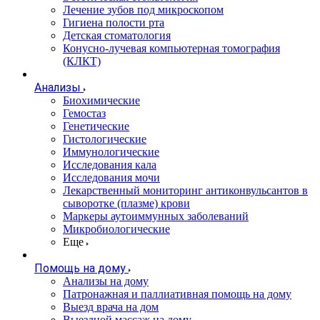
Лечение зубов под микроскопом
Гигиена полости рта
Детская стоматология
Конусно-лучевая компьютерная томография
(КЛКТ)
Анализы
Биохимические
Гемостаз
Генетические
Гистологические
Иммунологические
Исследования кала
Исследования мочи
Лекарственный мониторинг антиконвульсантов в
сыворотке (плазме) крови
Маркеры аутоиммунных заболеваний
Микробиологические
Еще
Помощь на дому
Анализы на дому
Патронажная и паллиативная помощь на дому
Выезд врача на дом
Выездной массаж на дому