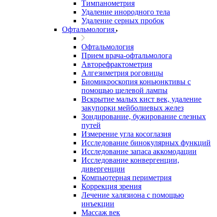
Тимпанометрия
Удаление инородного тела
Удаление серных пробок
Офтальмология
Офтальмология
Прием врача-офтальмолога
Авторефрактометрия
Алгезиметрия роговицы
Биомикроскопия коньюнктивы с
помощью щелевой лампы
Вскрытие малых кист век, удаление
закупорки мейболиевых желез
Зондирование, бужирование слезных
путей
Измерение угла косоглазия
Исследование бинокулярных функций
Исследование запаса аккомодации
Исследование конвергенции,
дивергенции
Компьютерная периметрия
Коррекция зрения
Лечение халязиона с помощью
инъекции
Массаж век