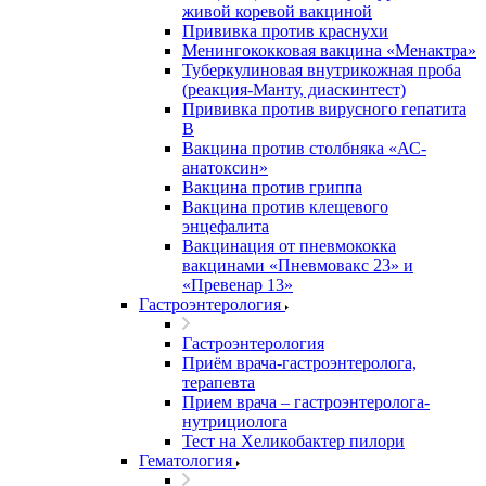
живой коревой вакциной
Прививка против краснухи
Менингококковая вакцина «Менактра»
Туберкулиновая внутрикожная проба
(реакция-Манту, диаскинтест)
Прививка против вирусного гепатита
В
Вакцина против столбняка «АС-
анатоксин»
Вакцина против гриппа
Вакцина против клещевого
энцефалита
Вакцинация от пневмококка
вакцинами «Пневмовакс 23» и
«Превенар 13»
Гастроэнтерология
Гастроэнтерология
Приём врача-гастроэнтеролога,
терапевта
Прием врача – гастроэнтеролога-
нутрициолога
Тест на Хеликобактер пилори
Гематология