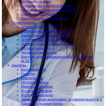
Операции на коже
Операции на молочной железе
Операции на щитовидной железе
Операции при грыжах
Проктологические операции
Стоматология
Лечение зубов «во сне»
Терапевтическая стоматология
Хирургическая стоматология
Эстетическая стоматология
Лечение зубов под микроскопом
Гигиена полости рта
Детская стоматология
Конусно-лучевая компьютерная томография
(КЛКТ)
Анализы
Биохимические
Гемостаз
Генетические
Гистологические
Иммунологические
Исследования кала
Исследования мочи
Лекарственный мониторинг антиконвульсантов в
сыворотке (плазме) крови