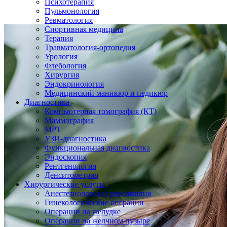
Психотерапия
Пульмонология
Ревматология
Спортивная медицина
Терапия
Травматология-ортопедия
Урология
Флебология
Хирургия
Эндокринология
Медицинский маникюр и педикюр
Диагностика
Компьютерная томография (КТ)
Маммография
МРТ
УЗИ-диагностика
Функциональная диагностика
Эндоскопия
Рентгенология
Денситометрия
Хирургические услуги
Анестезиология и реанимация
Гинекологические операции
Операции на желудке
Операции на желчном пузыре