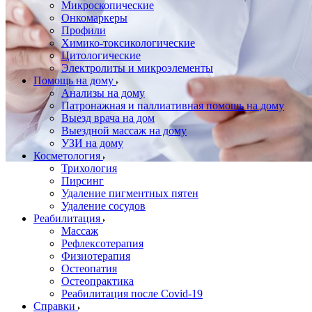
Микроскопические
Онкомаркеры
Профили
Химико-токсикологические
Цитологические
Электролиты и микроэлементы
Помощь на дому
Анализы на дому
Патронажная и паллиативная помощь на дому
Выезд врача на дом
Выездной массаж на дому
УЗИ на дому
Косметология
Трихология
Пирсинг
Удаление пигментных пятен
Удаление сосудов
Реабилитация
Массаж
Рефлексотерапия
Физиотерапия
Остеопатия
Остеопрактика
Реабилитация после Covid-19
Справки