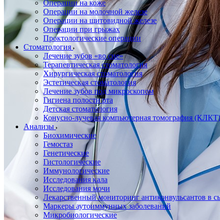
Операции на коже
Операции на молочной железе
Операции на щитовидной железе
Операции при грыжах
Проктологические операции
Стоматология
Лечение зубов «во сне»
Терапевтическая стоматология
Хирургическая стоматология
Эстетическая стоматология
Лечение зубов под микроскопом
Гигиена полости рта
Детская стоматология
Конусно-лучевая компьютерная томография (КЛКТ
Анализы
Биохимические
Гемостаз
Генетические
Гистологические
Иммунологические
Исследования кала
Исследования мочи
Лекарственный мониторинг антиконвульсантов в сы
Маркеры аутоиммунных заболеваний
Микробиологические