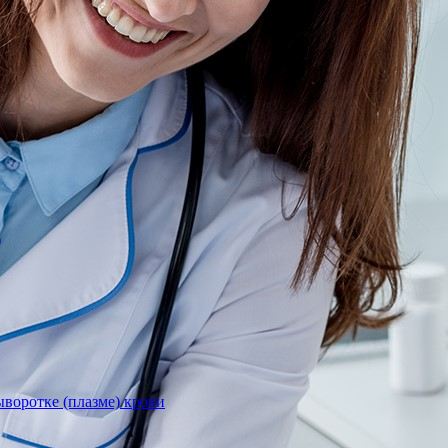
)
воротке (плазме) крови