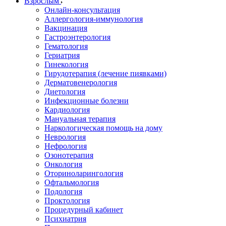
Взрослым
Онлайн-консультация
Аллергология-иммунология
Вакцинация
Гастроэнтерология
Гематология
Гериатрия
Гинекология
Гирудотерапия (лечение пиявками)
Дерматовенерология
Диетология
Инфекционные болезни
Кардиология
Мануальная терапия
Наркологическая помощь на дому
Неврология
Нефрология
Озонотерапия
Онкология
Оториноларингология
Офтальмология
Подология
Проктология
Процедурный кабинет
Психиатрия