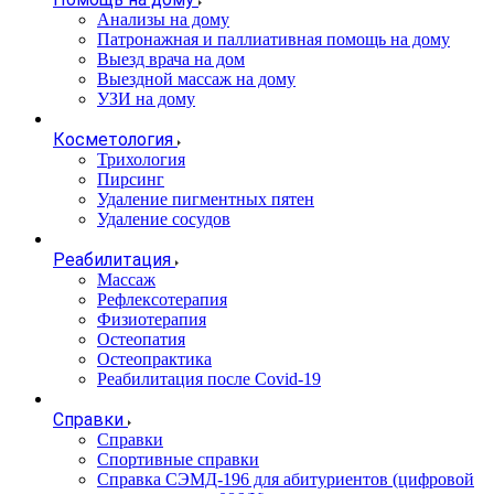
Анализы на дому
Патронажная и паллиативная помощь на дому
Выезд врача на дом
Выездной массаж на дому
УЗИ на дому
Косметология
Трихология
Пирсинг
Удаление пигментных пятен
Удаление сосудов
Реабилитация
Массаж
Рефлексотерапия
Физиотерапия
Остеопатия
Остеопрактика
Реабилитация после Covid-19
Справки
Справки
Спортивные справки
Справка СЭМД‑196 для абитуриентов (цифровой