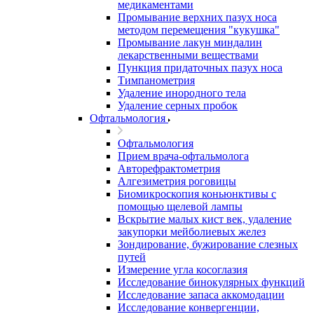
медикаментами
Промывание верхних пазух носа
методом перемещения "кукушка"
Промывание лакун миндалин
лекарственными веществами
Пункция придаточных пазух носа
Тимпанометрия
Удаление инородного тела
Удаление серных пробок
Офтальмология
Офтальмология
Прием врача-офтальмолога
Авторефрактометрия
Алгезиметрия роговицы
Биомикроскопия коньюнктивы с
помощью щелевой лампы
Вскрытие малых кист век, удаление
закупорки мейболиевых желез
Зондирование, бужирование слезных
путей
Измерение угла косоглазия
Исследование бинокулярных функций
Исследование запаса аккомодации
Исследование конвергенции,