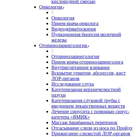
кислородной смесью
Онкология
Онкология
Прием врача-онколога
Видеодерматоскопия
Пункционная биопсия молочной
железы
Оториноларингология
Оториноларингология
Прием врача-оториноларинголога
Внутригортанное вливание
Вскрытие гематом, абсцессов, кист
ЛОР-органов
Исследование слуха
Катетеризация верхнечелюстной
пазухи
Катетеризация слуховой трубы с
введением лекарственных веществ
Лечение синусита с помощью синус-
катетера «ЯМИК»
Массаж барабанных перепонок
Отсасывание слизи из носа по Пройду
Прижигание слизистой ЛОР-органов