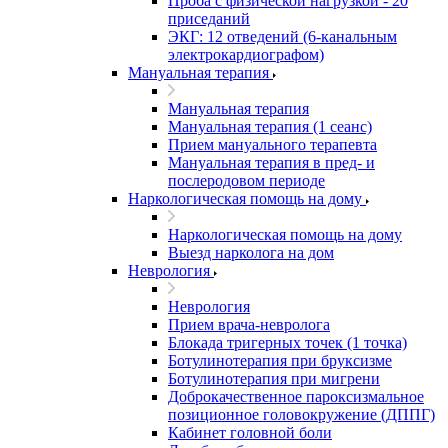
Проба с физической нагрузкой - 20
приседаний
ЭКГ: 12 отведений (6-канальным
электрокардиографом)
Мануальная терапия
Мануальная терапия
Мануальная терапия (1 сеанс)
Прием мануального терапевта
Мануальная терапия в пред- и
послеродовом периоде
Наркологическая помощь на дому
Наркологическая помощь на дому
Выезд нарколога на дом
Неврология
Неврология
Прием врача-невролога
Блокада тригерных точек (1 точка)
Ботулинотерапия при бруксизме
Ботулинотерапия при мигрени
Доброкачественное пароксизмальное
позиционное головокружение (ДППГ)
Кабинет головной боли