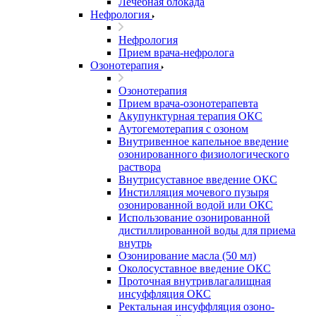
Лечебная блокада
Нефрология
Нефрология
Прием врача-нефролога
Озонотерапия
Озонотерапия
Прием врача-озонотерапевта
Акупунктурная терапия ОКС
Аутогемотерапия с озоном
Внутривенное капельное введение
озонированного физиологического
раствора
Внутрисуставное введение ОКС
Инстилляция мочевого пузыря
озонированной водой или ОКС
Использование озонированной
дистиллированной воды для приема
внутрь
Озонирование масла (50 мл)
Околосуставное введение ОКС
Проточная внутривлагалищная
инсуффляция ОКС
Ректальная инсуффляция озоно-