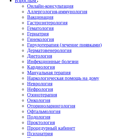
Взрослым
Онлайн-консультация
Аллергология-иммунология
Вакцинация
Гастроэнтерология
Гематология
Гериатрия
Гинекология
Гирудотерапия (лечение пиявками)
Дерматовенерология
Диетология
Инфекционные болезни
Кардиология
Мануальная терапия
Наркологическая помощь на дому
Неврология
Нефрология
Озонотерапия
Онкология
Оториноларингология
Офтальмология
Подология
Проктология
Процедурный кабинет
Психиатрия