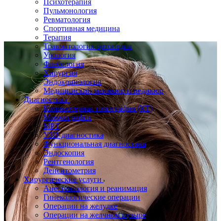
Психотерапия
Пульмонология
Ревматология
Спортивная медицина
Терапия
Травматология-ортопедия
Урология
Флебология
Хирургия
Эндокринология
Медицинский маникюр и педикюр
Диагностика
Компьютерная томография (КТ)
Маммография
МРТ
УЗИ-диагностика
Функциональная диагностика
Эндоскопия
Рентгенология
Денситометрия
Хирургические услуги
Анестезиология и реанимация
Гинекологические операции
Операции на желудке
Операции на желчном пузыре