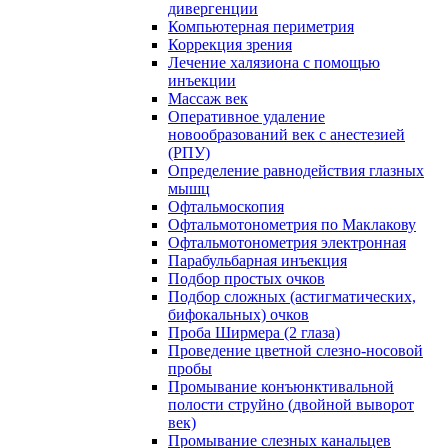
дивергенции
Компьютерная периметрия
Коррекция зрения
Лечение халязиона с помощью
инъекции
Массаж век
Оперативное удаление
новообразований век с анестезией
(РПУ)
Определение равнодействия глазных
мышц
Офтальмоскопия
Офтальмотонометрия по Маклакову
Офтальмотонометрия электронная
Парабульбарная инъекция
Подбор простых очков
Подбор сложных (астигматических,
бифокальных) очков
Проба Ширмера (2 глаза)
Проведение цветной слезно-носовой
пробы
Промывание конъюнктивальной
полости струйно (двойной выворот
век)
Промывание слезных канальцев