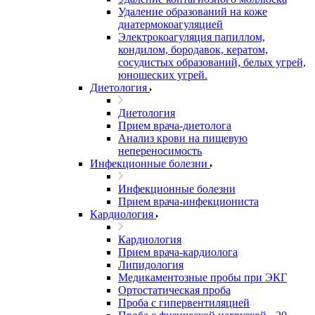
Удаление образований на коже
диатермокоагуляцией
Электрокоагуляция папиллом,
кондилом, бородавок, кератом,
сосудистых образований, белых угрей,
юношеских угрей.
Диетология
Диетология
Прием врача-диетолога
Анализ крови на пищевую
непереносимость
Инфекционные болезни
Инфекционные болезни
Прием врача-инфекциониста
Кардиология
Кардиология
Прием врача-кардиолога
Липидология
Медикаментозные пробы при ЭКГ
Ортостатическая проба
Проба с гипервентиляцией