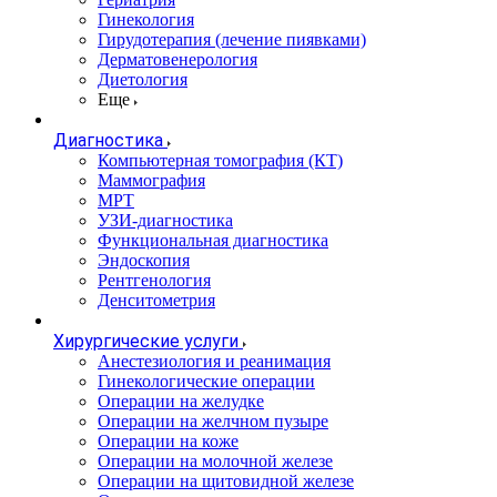
Гинекология
Гирудотерапия (лечение пиявками)
Дерматовенерология
Диетология
Еще
Диагностика
Компьютерная томография (КТ)
Маммография
МРТ
УЗИ-диагностика
Функциональная диагностика
Эндоскопия
Рентгенология
Денситометрия
Хирургические услуги
Анестезиология и реанимация
Гинекологические операции
Операции на желудке
Операции на желчном пузыре
Операции на коже
Операции на молочной железе
Операции на щитовидной железе