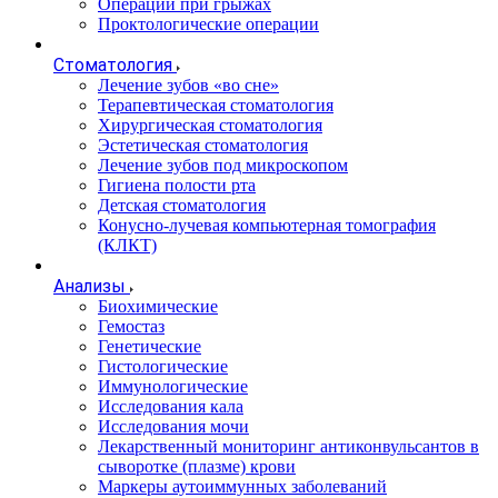
Операции при грыжах
Проктологические операции
Стоматология
Лечение зубов «во сне»
Терапевтическая стоматология
Хирургическая стоматология
Эстетическая стоматология
Лечение зубов под микроскопом
Гигиена полости рта
Детская стоматология
Конусно-лучевая компьютерная томография
(КЛКТ)
Анализы
Биохимические
Гемостаз
Генетические
Гистологические
Иммунологические
Исследования кала
Исследования мочи
Лекарственный мониторинг антиконвульсантов в
сыворотке (плазме) крови
Маркеры аутоиммунных заболеваний