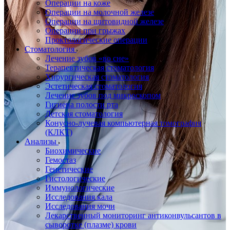
Операции на коже
Операции на молочной железе
Операции на щитовидной железе
Операции при грыжах
Проктологические операции
Стоматология
Лечение зубов «во сне»
Терапевтическая стоматология
Хирургическая стоматология
Эстетическая стоматология
Лечение зубов под микроскопом
Гигиена полости рта
Детская стоматология
Конусно-лучевая компьютерная томография
(КЛКТ)
Анализы
Биохимические
Гемостаз
Генетические
Гистологические
Иммунологические
Исследования кала
Исследования мочи
Лекарственный мониторинг антиконвульсантов в
сыворотке (плазме) крови