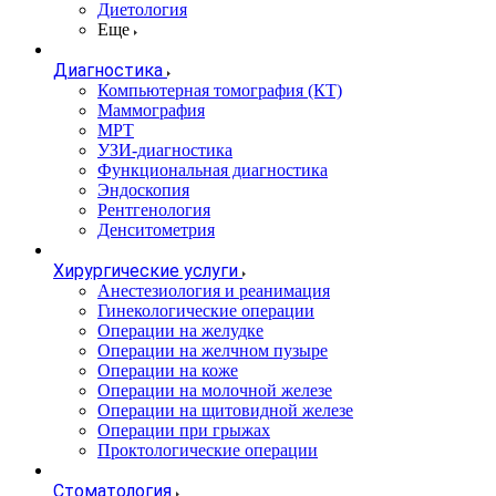
Диетология
Еще
Диагностика
Компьютерная томография (КТ)
Маммография
МРТ
УЗИ-диагностика
Функциональная диагностика
Эндоскопия
Рентгенология
Денситометрия
Хирургические услуги
Анестезиология и реанимация
Гинекологические операции
Операции на желудке
Операции на желчном пузыре
Операции на коже
Операции на молочной железе
Операции на щитовидной железе
Операции при грыжах
Проктологические операции
Стоматология