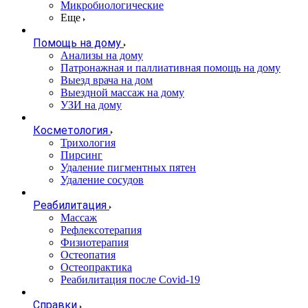
Микробиологические
Еще
Помощь на дому
Анализы на дому
Патронажная и паллиативная помощь на дому
Выезд врача на дом
Выездной массаж на дому
УЗИ на дому
Косметология
Трихология
Пирсинг
Удаление пигментных пятен
Удаление сосудов
Реабилитация
Массаж
Рефлексотерапия
Физиотерапия
Остеопатия
Остеопрактика
Реабилитация после Covid-19
Справки