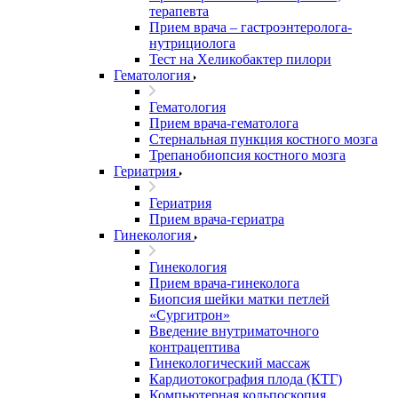
терапевта
Прием врача – гастроэнтеролога-
нутрициолога
Тест на Хеликобактер пилори
Гематология
Гематология
Прием врача-гематолога
Стернальная пункция костного мозга
Трепанобиопсия костного мозга
Гериатрия
Гериатрия
Прием врача-гериатра
Гинекология
Гинекология
Прием врача-гинеколога
Биопсия шейки матки петлей
«Сургитрон»
Введение внутриматочного
контрацептива
Гинекологический массаж
Кардиотокография плода (КТГ)
Компьютерная кольпоскопия