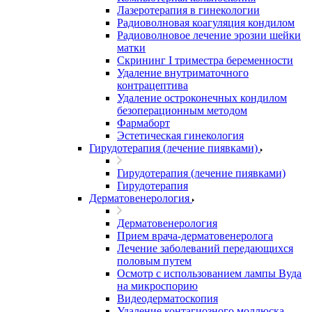
Лазеротерапия в гинекологии
Радиоволновая коагуляция кондилом
Радиоволновое лечение эрозии шейки
матки
Скрининг I триместра беременности
Удаление внутриматочного
контрацептива
Удаление остроконечных кондилом
безоперационным методом
Фармаборт
Эстетическая гинекология
Гирудотерапия (лечение пиявками)
Гирудотерапия (лечение пиявками)
Гирудотерапия
Дерматовенерология
Дерматовенерология
Прием врача-дерматовенеролога
Лечение заболеваний передающихся
половым путем
Осмотр с использованием лампы Вуда
на микроспорию
Видеодерматоскопия
Удаление контагиозного моллюска