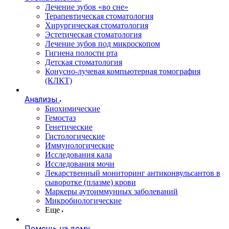
Лечение зубов «во сне»
Терапевтическая стоматология
Хирургическая стоматология
Эстетическая стоматология
Лечение зубов под микроскопом
Гигиена полости рта
Детская стоматология
Конусно-лучевая компьютерная томография
(КЛКТ)
Анализы
Биохимические
Гемостаз
Генетические
Гистологические
Иммунологические
Исследования кала
Исследования мочи
Лекарственный мониторинг антиконвульсантов в
сыворотке (плазме) крови
Маркеры аутоиммунных заболеваний
Микробиологические
Еще
Помощь на дому