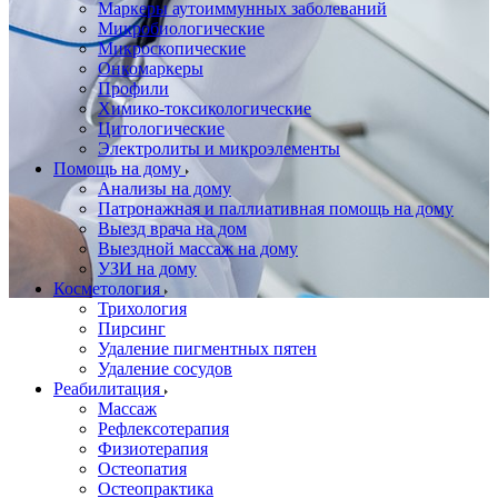
Маркеры аутоиммунных заболеваний
Микробиологические
Микроскопические
Онкомаркеры
Профили
Химико-токсикологические
Цитологические
Электролиты и микроэлементы
Помощь на дому
Анализы на дому
Патронажная и паллиативная помощь на дому
Выезд врача на дом
Выездной массаж на дому
УЗИ на дому
Косметология
Трихология
Пирсинг
Удаление пигментных пятен
Удаление сосудов
Реабилитация
Массаж
Рефлексотерапия
Физиотерапия
Остеопатия
Остеопрактика