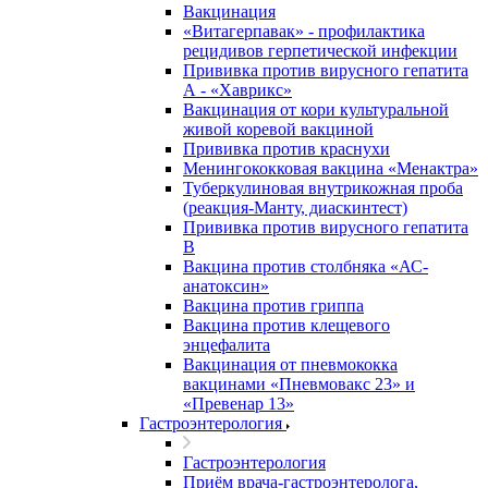
Вакцинация
«Витагерпавак» - профилактика
рецидивов герпетической инфекции
Прививка против вирусного гепатита
А - «Хаврикс»
Вакцинация от кори культуральной
живой коревой вакциной
Прививка против краснухи
Менингококковая вакцина «Менактра»
Туберкулиновая внутрикожная проба
(реакция-Манту, диаскинтест)
Прививка против вирусного гепатита
В
Вакцина против столбняка «АС-
анатоксин»
Вакцина против гриппа
Вакцина против клещевого
энцефалита
Вакцинация от пневмококка
вакцинами «Пневмовакс 23» и
«Превенар 13»
Гастроэнтерология
Гастроэнтерология
Приём врача-гастроэнтеролога,