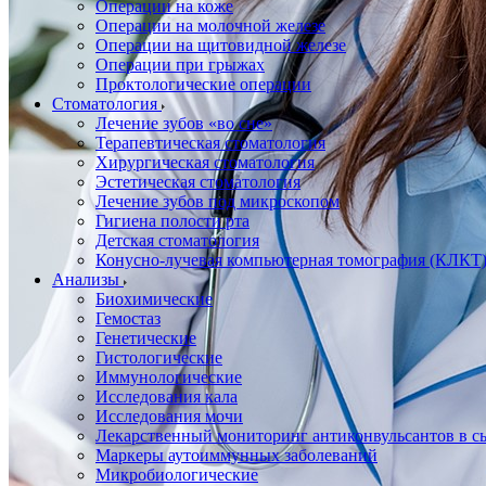
Операции на коже
Операции на молочной железе
Операции на щитовидной железе
Операции при грыжах
Проктологические операции
Стоматология
Лечение зубов «во сне»
Терапевтическая стоматология
Хирургическая стоматология
Эстетическая стоматология
Лечение зубов под микроскопом
Гигиена полости рта
Детская стоматология
Конусно-лучевая компьютерная томография (КЛКТ
Анализы
Биохимические
Гемостаз
Генетические
Гистологические
Иммунологические
Исследования кала
Исследования мочи
Лекарственный мониторинг антиконвульсантов в сы
Маркеры аутоиммунных заболеваний
Микробиологические