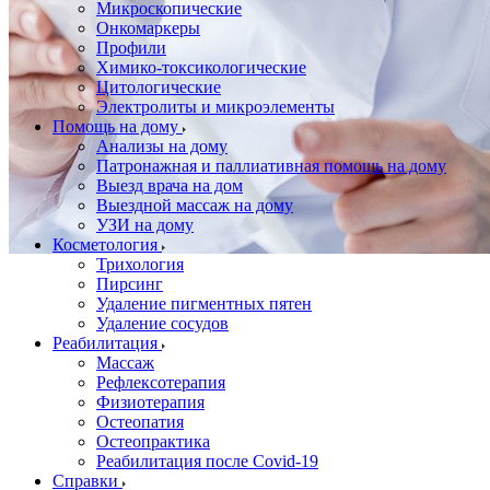
Микроскопические
Онкомаркеры
Профили
Химико-токсикологические
Цитологические
Электролиты и микроэлементы
Помощь на дому
Анализы на дому
Патронажная и паллиативная помощь на дому
Выезд врача на дом
Выездной массаж на дому
УЗИ на дому
Косметология
Трихология
Пирсинг
Удаление пигментных пятен
Удаление сосудов
Реабилитация
Массаж
Рефлексотерапия
Физиотерапия
Остеопатия
Остеопрактика
Реабилитация после Covid-19
Справки