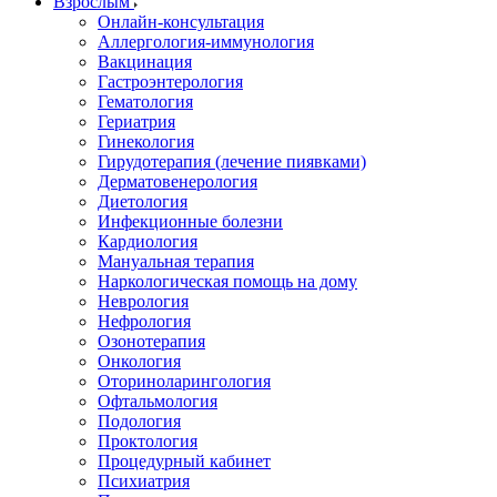
Взрослым
Онлайн-консультация
Аллергология-иммунология
Вакцинация
Гастроэнтерология
Гематология
Гериатрия
Гинекология
Гирудотерапия (лечение пиявками)
Дерматовенерология
Диетология
Инфекционные болезни
Кардиология
Мануальная терапия
Наркологическая помощь на дому
Неврология
Нефрология
Озонотерапия
Онкология
Оториноларингология
Офтальмология
Подология
Проктология
Процедурный кабинет
Психиатрия