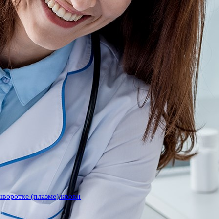
)
воротке (плазме) крови