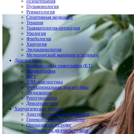
Психотерапия
Пульмонология
Ревматология
Спортивная медицина
Терапия
Травматология-ортопедия
Урология
Флебология
Хирургия
Эндокринология
Медицинский маникюр и педикюр
Диагностика
Компьютерная томография (КТ)
Маммография
МРТ
УЗИ-диагностика
Функциональная диагностика
Эндоскопия
Рентгенология
Денситометрия
Хирургические услуги
Анестезиология и реанимация
Гинекологические операции
Операции на желудке
Операции на желчном пузыре