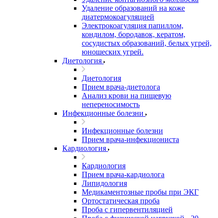
Удаление образований на коже
диатермокоагуляцией
Электрокоагуляция папиллом,
кондилом, бородавок, кератом,
сосудистых образований, белых угрей,
юношеских угрей.
Диетология
Диетология
Прием врача-диетолога
Анализ крови на пищевую
непереносимость
Инфекционные болезни
Инфекционные болезни
Прием врача-инфекциониста
Кардиология
Кардиология
Прием врача-кардиолога
Липидология
Медикаментозные пробы при ЭКГ
Ортостатическая проба
Проба с гипервентиляцией