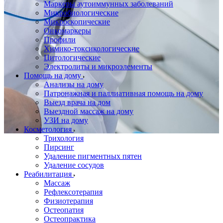
Маркеры аутоиммунных заболеваний
Микробиологические
Микроскопические
Онкомаркеры
Профили
Химико-токсикологические
Цитологические
Электролиты и микроэлементы
Помощь на дому
Анализы на дому
Патронажная и паллиативная помощь на дому
Выезд врача на дом
Выездной массаж на дому
УЗИ на дому
Косметология
Трихология
Пирсинг
Удаление пигментных пятен
Удаление сосудов
Реабилитация
Массаж
Рефлексотерапия
Физиотерапия
Остеопатия
Остеопрактика