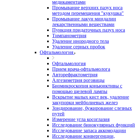
медикаментами
Промывание верхних пазух носа
методом перемещения "кукушка"
Промывание лакун миндалин
лекарственными веществами
Пункция придаточных пазух носа
Тимпанометрия
Удаление инородного тела
Удаление серных пробок
Офтальмология
Офтальмология
Прием врача-офтальмолога
Авторефрактометрия
Алгезиметрия роговицы
Биомикроскопия коньюнктивы с
помощью щелевой лампы
Вскрытие малых кист век, удаление
закупорки мейболиевых желез
Зондирование, бужирование слезных
путей
Измерение угла косоглазия
Исследование бинокулярных функций
Исследование запаса аккомодации
Исследование конвергенции,