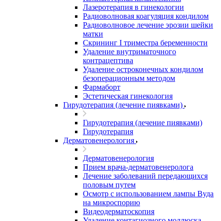
Лазеротерапия в гинекологии
Радиоволновая коагуляция кондилом
Радиоволновое лечение эрозии шейки
матки
Скрининг I триместра беременности
Удаление внутриматочного
контрацептива
Удаление остроконечных кондилом
безоперационным методом
Фармаборт
Эстетическая гинекология
Гирудотерапия (лечение пиявками)
Гирудотерапия (лечение пиявками)
Гирудотерапия
Дерматовенерология
Дерматовенерология
Прием врача-дерматовенеролога
Лечение заболеваний передающихся
половым путем
Осмотр с использованием лампы Вуда
на микроспорию
Видеодерматоскопия
Удаление контагиозного моллюска