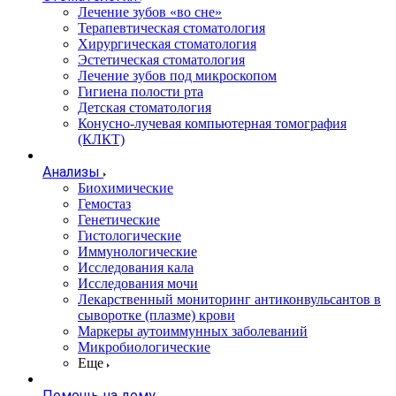
Лечение зубов «во сне»
Терапевтическая стоматология
Хирургическая стоматология
Эстетическая стоматология
Лечение зубов под микроскопом
Гигиена полости рта
Детская стоматология
Конусно-лучевая компьютерная томография
(КЛКТ)
Анализы
Биохимические
Гемостаз
Генетические
Гистологические
Иммунологические
Исследования кала
Исследования мочи
Лекарственный мониторинг антиконвульсантов в
сыворотке (плазме) крови
Маркеры аутоиммунных заболеваний
Микробиологические
Еще
Помощь на дому