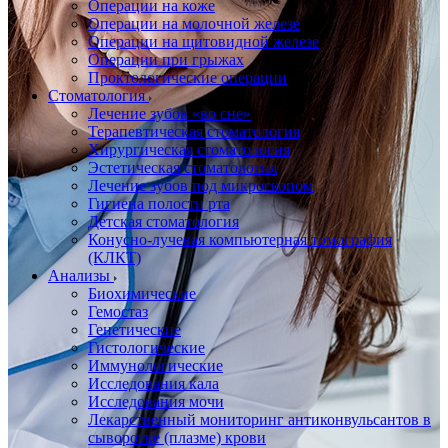
Операции на коже
Операции на молочной железе
Операции на щитовидной железе
Операции при грыжах
Проктологические операции
Стоматология
Лечение зубов «во сне»
Терапевтическая стоматология
Хирургическая стоматология
Эстетическая стоматология
Лечение зубов под микроскопом
Гигиена полости рта
Детская стоматология
Конусно-лучевая компьютерная томография
(КЛКТ)
Анализы
Биохимические
Гемостаз
Генетические
Гистологические
Иммунологические
Исследования кала
Исследования мочи
Лекарственный мониторинг антиконвульсантов в
сыворотке (плазме) крови