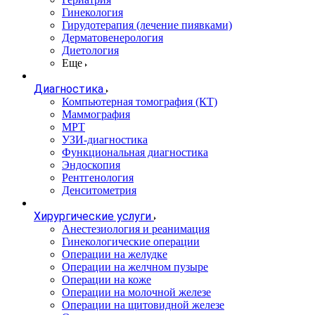
Гинекология
Гирудотерапия (лечение пиявками)
Дерматовенерология
Диетология
Еще
Диагностика
Компьютерная томография (КТ)
Маммография
МРТ
УЗИ-диагностика
Функциональная диагностика
Эндоскопия
Рентгенология
Денситометрия
Хирургические услуги
Анестезиология и реанимация
Гинекологические операции
Операции на желудке
Операции на желчном пузыре
Операции на коже
Операции на молочной железе
Операции на щитовидной железе