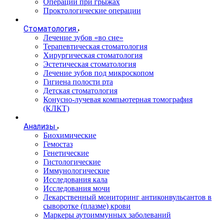
Операции при грыжах
Проктологические операции
Стоматология
Лечение зубов «во сне»
Терапевтическая стоматология
Хирургическая стоматология
Эстетическая стоматология
Лечение зубов под микроскопом
Гигиена полости рта
Детская стоматология
Конусно-лучевая компьютерная томография
(КЛКТ)
Анализы
Биохимические
Гемостаз
Генетические
Гистологические
Иммунологические
Исследования кала
Исследования мочи
Лекарственный мониторинг антиконвульсантов в
сыворотке (плазме) крови
Маркеры аутоиммунных заболеваний