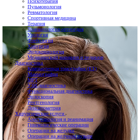
Психотерапия
Пульмонология
Ревматология
Спортивная медицина
Терапия
Травматология-ортопедия
Урология
Флебология
Хирургия
Эндокринология
Медицинский маникюр и педикюр
Диагностика
Компьютерная томография (КТ)
Маммография
МРТ
УЗИ-диагностика
Функциональная диагностика
Эндоскопия
Рентгенология
Денситометрия
Хирургические услуги
Анестезиология и реанимация
Гинекологические операции
Операции на желудке
Операции на желчном пузыре