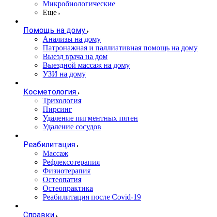
Микробиологические
Еще
Помощь на дому
Анализы на дому
Патронажная и паллиативная помощь на дому
Выезд врача на дом
Выездной массаж на дому
УЗИ на дому
Косметология
Трихология
Пирсинг
Удаление пигментных пятен
Удаление сосудов
Реабилитация
Массаж
Рефлексотерапия
Физиотерапия
Остеопатия
Остеопрактика
Реабилитация после Covid-19
Справки