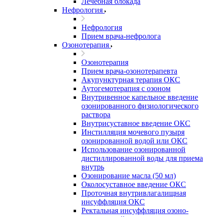
Лечебная блокада
Нефрология
Нефрология
Прием врача-нефролога
Озонотерапия
Озонотерапия
Прием врача-озонотерапевта
Акупунктурная терапия ОКС
Аутогемотерапия с озоном
Внутривенное капельное введение
озонированного физиологического
раствора
Внутрисуставное введение ОКС
Инстилляция мочевого пузыря
озонированной водой или ОКС
Использование озонированной
дистиллированной воды для приема
внутрь
Озонирование масла (50 мл)
Околосуставное введение ОКС
Проточная внутривлагалищная
инсуффляция ОКС
Ректальная инсуффляция озоно-