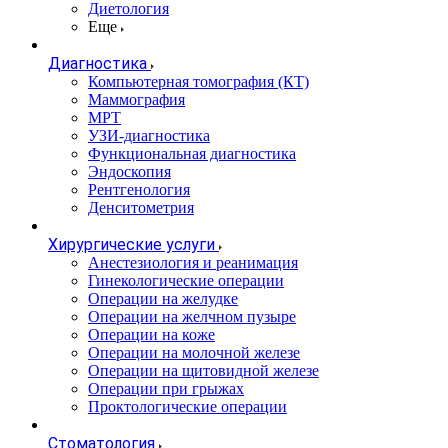
Диетология
Еще
Диагностика
Компьютерная томография (КТ)
Маммография
МРТ
УЗИ-диагностика
Функциональная диагностика
Эндоскопия
Рентгенология
Денситометрия
Хирургические услуги
Анестезиология и реанимация
Гинекологические операции
Операции на желудке
Операции на желчном пузыре
Операции на коже
Операции на молочной железе
Операции на щитовидной железе
Операции при грыжах
Проктологические операции
Стоматология