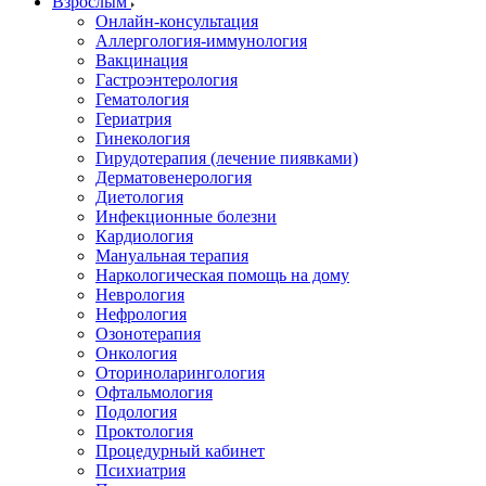
Взрослым
Онлайн-консультация
Аллергология-иммунология
Вакцинация
Гастроэнтерология
Гематология
Гериатрия
Гинекология
Гирудотерапия (лечение пиявками)
Дерматовенерология
Диетология
Инфекционные болезни
Кардиология
Мануальная терапия
Наркологическая помощь на дому
Неврология
Нефрология
Озонотерапия
Онкология
Оториноларингология
Офтальмология
Подология
Проктология
Процедурный кабинет
Психиатрия