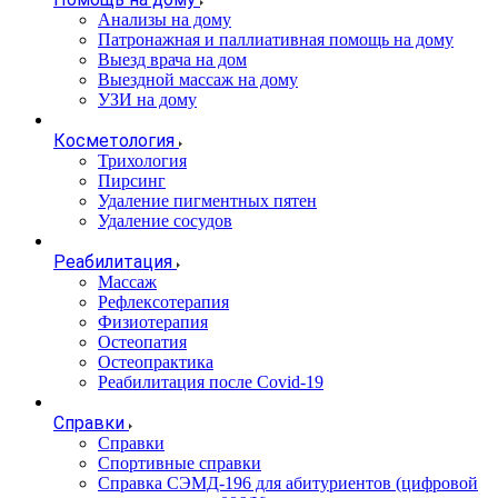
Анализы на дому
Патронажная и паллиативная помощь на дому
Выезд врача на дом
Выездной массаж на дому
УЗИ на дому
Косметология
Трихология
Пирсинг
Удаление пигментных пятен
Удаление сосудов
Реабилитация
Массаж
Рефлексотерапия
Физиотерапия
Остеопатия
Остеопрактика
Реабилитация после Covid-19
Справки
Справки
Спортивные справки
Справка СЭМД‑196 для абитуриентов (цифровой