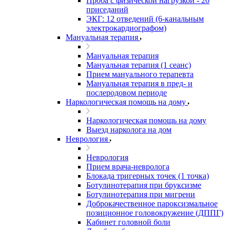
Проба с физической нагрузкой - 20
приседаний
ЭКГ: 12 отведений (6-канальным
электрокардиографом)
Мануальная терапия
Мануальная терапия
Мануальная терапия (1 сеанс)
Прием мануального терапевта
Мануальная терапия в пред- и
послеродовом периоде
Наркологическая помощь на дому
Наркологическая помощь на дому
Выезд нарколога на дом
Неврология
Неврология
Прием врача-невролога
Блокада тригерных точек (1 точка)
Ботулинотерапия при бруксизме
Ботулинотерапия при мигрени
Доброкачественное пароксизмальное
позиционное головокружение (ДППГ)
Кабинет головной боли