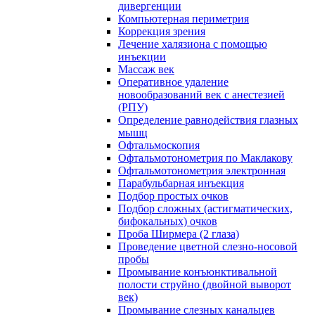
дивергенции
Компьютерная периметрия
Коррекция зрения
Лечение халязиона с помощью
инъекции
Массаж век
Оперативное удаление
новообразований век с анестезией
(РПУ)
Определение равнодействия глазных
мышц
Офтальмоскопия
Офтальмотонометрия по Маклакову
Офтальмотонометрия электронная
Парабульбарная инъекция
Подбор простых очков
Подбор сложных (астигматических,
бифокальных) очков
Проба Ширмера (2 глаза)
Проведение цветной слезно-носовой
пробы
Промывание конъюнктивальной
полости струйно (двойной выворот
век)
Промывание слезных канальцев