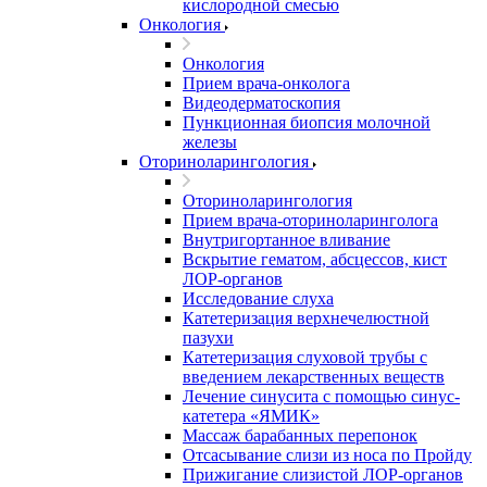
кислородной смесью
Онкология
Онкология
Прием врача-онколога
Видеодерматоскопия
Пункционная биопсия молочной
железы
Оториноларингология
Оториноларингология
Прием врача-оториноларинголога
Внутригортанное вливание
Вскрытие гематом, абсцессов, кист
ЛОР-органов
Исследование слуха
Катетеризация верхнечелюстной
пазухи
Катетеризация слуховой трубы с
введением лекарственных веществ
Лечение синусита с помощью синус-
катетера «ЯМИК»
Массаж барабанных перепонок
Отсасывание слизи из носа по Пройду
Прижигание слизистой ЛОР-органов