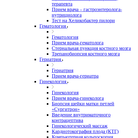
терапевта
Прием врача – гастроэнтеролога-
нутрициолога
Тест на Хеликобактер пилори
Гематология
Гематология
Прием врача-гематолога
Стернальная пункция костного мозга
Трепанобиопсия костного мозга
Гериатрия
Гериатрия
Прием врача-гериатра
Гинекология
Гинекология
Прием врача-гинеколога
Биопсия шейки матки петлей
«Сургитрон»
Введение внутриматочного
контрацептива
Гинекологический массаж
Кардиотокография плода (КТГ)
Компьютерная кольпоскопия