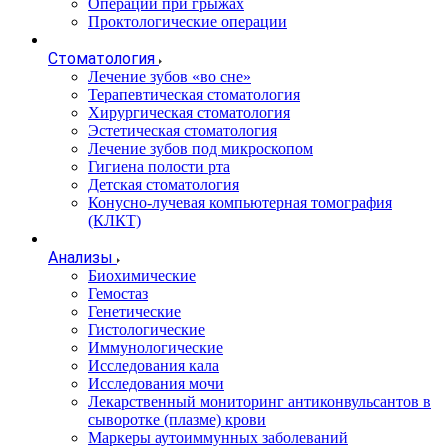
Операции при грыжах
Проктологические операции
Стоматология
Лечение зубов «во сне»
Терапевтическая стоматология
Хирургическая стоматология
Эстетическая стоматология
Лечение зубов под микроскопом
Гигиена полости рта
Детская стоматология
Конусно-лучевая компьютерная томография
(КЛКТ)
Анализы
Биохимические
Гемостаз
Генетические
Гистологические
Иммунологические
Исследования кала
Исследования мочи
Лекарственный мониторинг антиконвульсантов в
сыворотке (плазме) крови
Маркеры аутоиммунных заболеваний