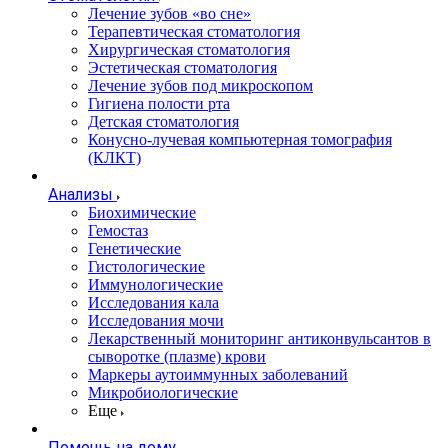
Лечение зубов «во сне»
Терапевтическая стоматология
Хирургическая стоматология
Эстетическая стоматология
Лечение зубов под микроскопом
Гигиена полости рта
Детская стоматология
Конусно-лучевая компьютерная томография
(КЛКТ)
Анализы
Биохимические
Гемостаз
Генетические
Гистологические
Иммунологические
Исследования кала
Исследования мочи
Лекарственный мониторинг антиконвульсантов в
сыворотке (плазме) крови
Маркеры аутоиммунных заболеваний
Микробиологические
Еще
Помощь на дому