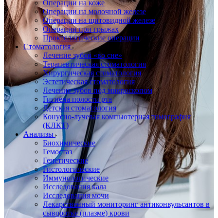
Операции на коже
Операции на молочной железе
Операции на щитовидной железе
Операции при грыжах
Проктологические операции
Стоматология
Лечение зубов «во сне»
Терапевтическая стоматология
Хирургическая стоматология
Эстетическая стоматология
Лечение зубов под микроскопом
Гигиена полости рта
Детская стоматология
Конусно-лучевая компьютерная томография
(КЛКТ)
Анализы
Биохимические
Гемостаз
Генетические
Гистологические
Иммунологические
Исследования кала
Исследования мочи
Лекарственный мониторинг антиконвульсантов в
сыворотке (плазме) крови