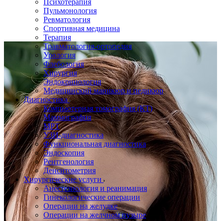
Психотерапия
Пульмонология
Ревматология
Спортивная медицина
Терапия
Травматология-ортопедия
Урология
Флебология
Хирургия
Эндокринология
Медицинский маникюр и педикюр
Диагностика
Компьютерная томография (КТ)
Маммография
МРТ
УЗИ-диагностика
Функциональная диагностика
Эндоскопия
Рентгенология
Денситометрия
Хирургические услуги
Анестезиология и реанимация
Гинекологические операции
Операции на желудке
Операции на желчном пузыре