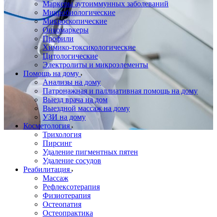
Маркеры аутоиммунных заболеваний
Микробиологические
Микроскопические
Онкомаркеры
Профили
Химико-токсикологические
Цитологические
Электролиты и микроэлементы
Помощь на дому
Анализы на дому
Патронажная и паллиативная помощь на дому
Выезд врача на дом
Выездной массаж на дому
УЗИ на дому
Косметология
Трихология
Пирсинг
Удаление пигментных пятен
Удаление сосудов
Реабилитация
Массаж
Рефлексотерапия
Физиотерапия
Остеопатия
Остеопрактика