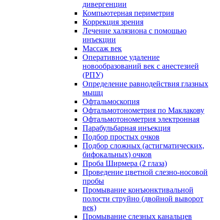
дивергенции
Компьютерная периметрия
Коррекция зрения
Лечение халязиона с помощью
инъекции
Массаж век
Оперативное удаление
новообразований век с анестезией
(РПУ)
Определение равнодействия глазных
мышц
Офтальмоскопия
Офтальмотонометрия по Маклакову
Офтальмотонометрия электронная
Парабульбарная инъекция
Подбор простых очков
Подбор сложных (астигматических,
бифокальных) очков
Проба Ширмера (2 глаза)
Проведение цветной слезно-носовой
пробы
Промывание конъюнктивальной
полости струйно (двойной выворот
век)
Промывание слезных канальцев