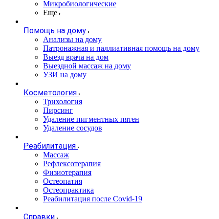
Микробиологические
Еще
Помощь на дому
Анализы на дому
Патронажная и паллиативная помощь на дому
Выезд врача на дом
Выездной массаж на дому
УЗИ на дому
Косметология
Трихология
Пирсинг
Удаление пигментных пятен
Удаление сосудов
Реабилитация
Массаж
Рефлексотерапия
Физиотерапия
Остеопатия
Остеопрактика
Реабилитация после Covid-19
Справки