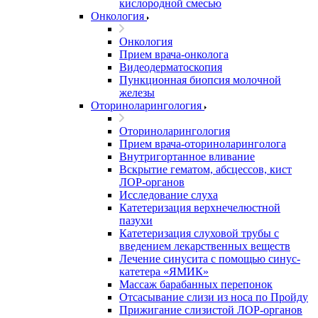
кислородной смесью
Онкология
Онкология
Прием врача-онколога
Видеодерматоскопия
Пункционная биопсия молочной
железы
Оториноларингология
Оториноларингология
Прием врача-оториноларинголога
Внутригортанное вливание
Вскрытие гематом, абсцессов, кист
ЛОР-органов
Исследование слуха
Катетеризация верхнечелюстной
пазухи
Катетеризация слуховой трубы с
введением лекарственных веществ
Лечение синусита с помощью синус-
катетера «ЯМИК»
Массаж барабанных перепонок
Отсасывание слизи из носа по Пройду
Прижигание слизистой ЛОР-органов