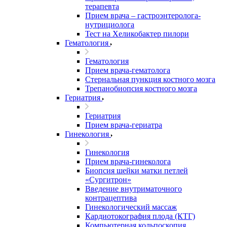
терапевта
Прием врача – гастроэнтеролога-
нутрициолога
Тест на Хеликобактер пилори
Гематология
Гематология
Прием врача-гематолога
Стернальная пункция костного мозга
Трепанобиопсия костного мозга
Гериатрия
Гериатрия
Прием врача-гериатра
Гинекология
Гинекология
Прием врача-гинеколога
Биопсия шейки матки петлей
«Сургитрон»
Введение внутриматочного
контрацептива
Гинекологический массаж
Кардиотокография плода (КТГ)
Компьютерная кольпоскопия