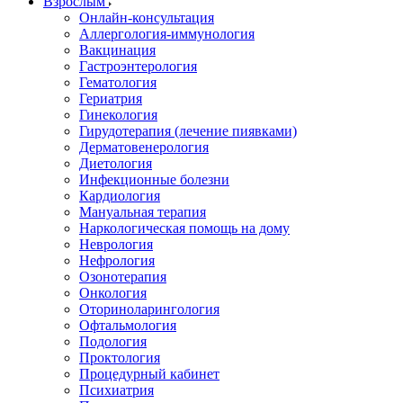
Взрослым
Онлайн-консультация
Аллергология-иммунология
Вакцинация
Гастроэнтерология
Гематология
Гериатрия
Гинекология
Гирудотерапия (лечение пиявками)
Дерматовенерология
Диетология
Инфекционные болезни
Кардиология
Мануальная терапия
Наркологическая помощь на дому
Неврология
Нефрология
Озонотерапия
Онкология
Оториноларингология
Офтальмология
Подология
Проктология
Процедурный кабинет
Психиатрия