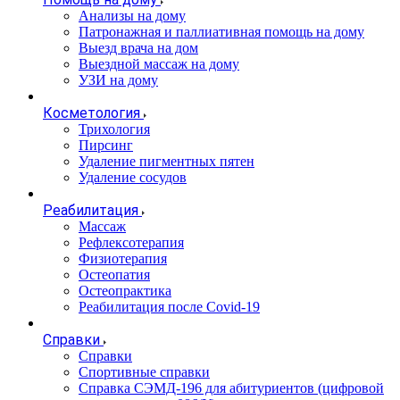
Анализы на дому
Патронажная и паллиативная помощь на дому
Выезд врача на дом
Выездной массаж на дому
УЗИ на дому
Косметология
Трихология
Пирсинг
Удаление пигментных пятен
Удаление сосудов
Реабилитация
Массаж
Рефлексотерапия
Физиотерапия
Остеопатия
Остеопрактика
Реабилитация после Covid-19
Справки
Справки
Спортивные справки
Справка СЭМД‑196 для абитуриентов (цифровой