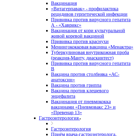
Вакцинация
«Витагерпавак» - профилактика
рецидивов герпетической инфекции
Прививка против вирусного гепатита
А - «Хаврикс»
Вакцинация от кори культуральной
живой коревой вакциной
Прививка против краснухи
Менингококковая вакцина «Менактра»
Туберкулиновая внутрикожная проба
(реакция-Манту, диаскинтест)
Прививка против вирусного гепатита
В
Вакцина против столбняка «АС-
анатоксин»
Вакцина против гриппа
Вакцина против клещевого
энцефалита
Вакцинация от пневмококка
вакцинами «Пневмовакс 23» и
«Превенар 13»
Гастроэнтерология
Гастроэнтерология
Приём врача-гастроэнтеролога,