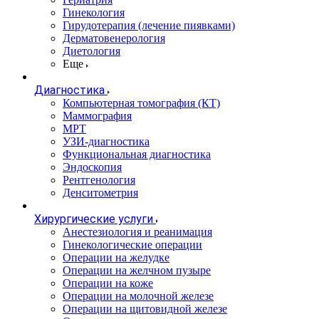
Гинекология
Гирудотерапия (лечение пиявками)
Дерматовенерология
Диетология
Еще
Диагностика
Компьютерная томография (КТ)
Маммография
МРТ
УЗИ-диагностика
Функциональная диагностика
Эндоскопия
Рентгенология
Денситометрия
Хирургические услуги
Анестезиология и реанимация
Гинекологические операции
Операции на желудке
Операции на желчном пузыре
Операции на коже
Операции на молочной железе
Операции на щитовидной железе