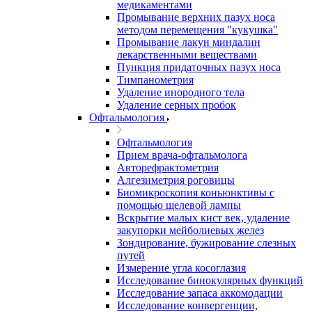
медикаментами
Промывание верхних пазух носа
методом перемещения "кукушка"
Промывание лакун миндалин
лекарственными веществами
Пункция придаточных пазух носа
Тимпанометрия
Удаление инородного тела
Удаление серных пробок
Офтальмология
Офтальмология
Прием врача-офтальмолога
Авторефрактометрия
Алгезиметрия роговицы
Биомикроскопия коньюнктивы с
помощью щелевой лампы
Вскрытие малых кист век, удаление
закупорки мейболиевых желез
Зондирование, бужирование слезных
путей
Измерение угла косоглазия
Исследование бинокулярных функций
Исследование запаса аккомодации
Исследование конвергенции,