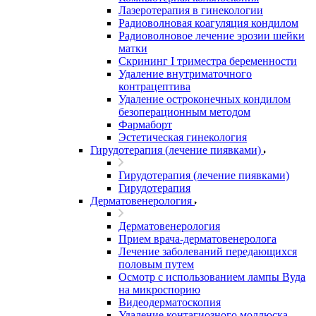
Лазеротерапия в гинекологии
Радиоволновая коагуляция кондилом
Радиоволновое лечение эрозии шейки
матки
Скрининг I триместра беременности
Удаление внутриматочного
контрацептива
Удаление остроконечных кондилом
безоперационным методом
Фармаборт
Эстетическая гинекология
Гирудотерапия (лечение пиявками)
Гирудотерапия (лечение пиявками)
Гирудотерапия
Дерматовенерология
Дерматовенерология
Прием врача-дерматовенеролога
Лечение заболеваний передающихся
половым путем
Осмотр с использованием лампы Вуда
на микроспорию
Видеодерматоскопия
Удаление контагиозного моллюска