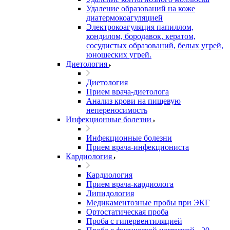
Удаление образований на коже
диатермокоагуляцией
Электрокоагуляция папиллом,
кондилом, бородавок, кератом,
сосудистых образований, белых угрей,
юношеских угрей.
Диетология
Диетология
Прием врача-диетолога
Анализ крови на пищевую
непереносимость
Инфекционные болезни
Инфекционные болезни
Прием врача-инфекциониста
Кардиология
Кардиология
Прием врача-кардиолога
Липидология
Медикаментозные пробы при ЭКГ
Ортостатическая проба
Проба с гипервентиляцией