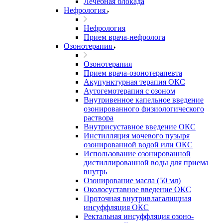
Лечебная блокада
Нефрология
Нефрология
Прием врача-нефролога
Озонотерапия
Озонотерапия
Прием врача-озонотерапевта
Акупунктурная терапия ОКС
Аутогемотерапия с озоном
Внутривенное капельное введение
озонированного физиологического
раствора
Внутрисуставное введение ОКС
Инстилляция мочевого пузыря
озонированной водой или ОКС
Использование озонированной
дистиллированной воды для приема
внутрь
Озонирование масла (50 мл)
Околосуставное введение ОКС
Проточная внутривлагалищная
инсуффляция ОКС
Ректальная инсуффляция озоно-