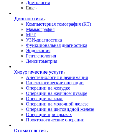
Диетология
Еще
Диагностика
Компьютерная томография (КТ)
Маммография
МРТ
УЗИ-диагностика
Функциональная диагностика
Эндоскопия
Рентгенология
Денситометрия
Хирургические услуги
Анестезиология и реанимация
Гинекологические операции
Операции на желудке
Операции на желчном пузыре
Операции на коже
Операции на молочной железе
Операции на щитовидной железе
Операции при грыжах
Проктологические операции
Стоматология