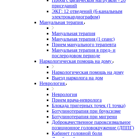
Проба с физической нагрузкой - 20
приседаний
ЭКГ: 12 отведений (6-канальным
электрокардиографом)
Мануальная терапия
Мануальная терапия
Мануальная терапия (1 сеанс)
Прием мануального терапевта
Мануальная терапия в пред- и
послеродовом периоде
Наркологическая помощь на дому
Наркологическая помощь на дому
Выезд нарколога на дом
Неврология
Неврология
Прием врача-невролога
Блокада тригерных точек (1 точка)
Ботулинотерапия при бруксизме
Ботулинотерапия при мигрени
Доброкачественное пароксизмальное
позиционное головокружение (ДППГ)
Кабинет головной боли