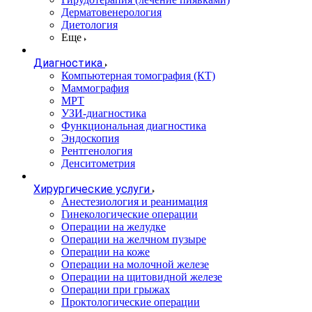
Дерматовенерология
Диетология
Еще
Диагностика
Компьютерная томография (КТ)
Маммография
МРТ
УЗИ-диагностика
Функциональная диагностика
Эндоскопия
Рентгенология
Денситометрия
Хирургические услуги
Анестезиология и реанимация
Гинекологические операции
Операции на желудке
Операции на желчном пузыре
Операции на коже
Операции на молочной железе
Операции на щитовидной железе
Операции при грыжах
Проктологические операции