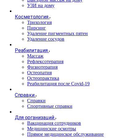
УЗИ на дому
Косметология
Трихология
Пирсинг
Удаление пигментных пятен
Удаление сосудов
Реабилитация
Массаж
Рефлексотерапия
Физиотерапия
Остеопатия
Остеопрактика
Реабилитация после Covid-19
Справки
Справки
Спортивные справки
Для организаций
Вакцинация сотрудников
Медицинские осмотры
Прямое медицинское обслуживание