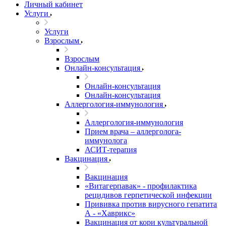
Личный кабинет
Услуги
Услуги
Взрослым
Взрослым
Онлайн-консультация
Онлайн-консультация
Онлайн-консультация
Аллергология-иммунология
Аллергология-иммунология
Прием врача – аллерголога-
иммунолога
АСИТ-терапия
Вакцинация
Вакцинация
«Витагерпавак» - профилактика
рецидивов герпетической инфекции
Прививка против вирусного гепатита
А - «Хаврикс»
Вакцинация от кори культуральной