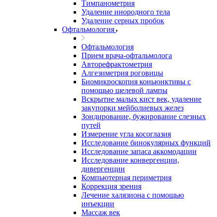
Тимпанометрия
Удаление инородного тела
Удаление серных пробок
Офтальмология
Офтальмология
Прием врача-офтальмолога
Авторефрактометрия
Алгезиметрия роговицы
Биомикроскопия коньюнктивы с
помощью щелевой лампы
Вскрытие малых кист век, удаление
закупорки мейболиевых желез
Зондирование, бужирование слезных
путей
Измерение угла косоглазия
Исследование бинокулярных функций
Исследование запаса аккомодации
Исследование конвергенции,
дивергенции
Компьютерная периметрия
Коррекция зрения
Лечение халязиона с помощью
инъекции
Массаж век