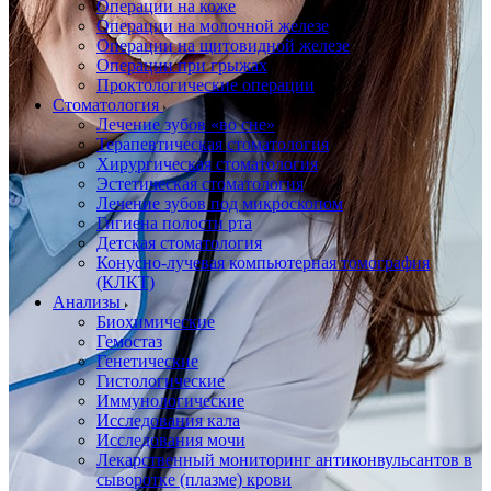
Операции на коже
Операции на молочной железе
Операции на щитовидной железе
Операции при грыжах
Проктологические операции
Стоматология
Лечение зубов «во сне»
Терапевтическая стоматология
Хирургическая стоматология
Эстетическая стоматология
Лечение зубов под микроскопом
Гигиена полости рта
Детская стоматология
Конусно-лучевая компьютерная томография
(КЛКТ)
Анализы
Биохимические
Гемостаз
Генетические
Гистологические
Иммунологические
Исследования кала
Исследования мочи
Лекарственный мониторинг антиконвульсантов в
сыворотке (плазме) крови