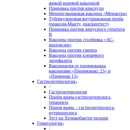
живой коревой вакциной
Прививка против краснухи
Менингококковая вакцина «Менактра»
Туберкулиновая внутрикожная проба
(реакция-Манту, диаскинтест)
Прививка против вирусного гепатита
В
Вакцина против столбняка «АС-
анатоксин»
Вакцина против гриппа
Вакцина против клещевого
энцефалита
Вакцинация от пневмококка
вакцинами «Пневмовакс 23» и
«Превенар 13»
Гастроэнтерология
Гастроэнтерология
Приём врача-гастроэнтеролога,
терапевта
Прием врача – гастроэнтеролога-
нутрициолога
Тест на Хеликобактер пилори
Гематология