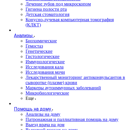
Лечение зубов под микроскопом
Гигиена полости рта
Детская стоматология
Конусно-лучевая компьютерная томография
(КЛКТ)
Анализы
Биохимические
Гемостаз
Генетические
Гистологические
Иммунологические
Исследования кала
Исследования мочи
Лекарственный мониторинг антиконвульсантов в
сыворотке (плазме) крови
Маркеры аутоиммунных заболеваний
Микробиологические
Еще
Помощь на дому
Анализы на дому
Патронажная и паллиативная помощь на дому
Выезд врача на дом
Выездной массаж на дому