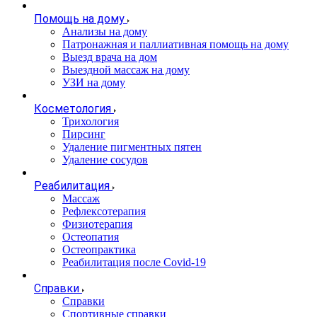
Помощь на дому
Анализы на дому
Патронажная и паллиативная помощь на дому
Выезд врача на дом
Выездной массаж на дому
УЗИ на дому
Косметология
Трихология
Пирсинг
Удаление пигментных пятен
Удаление сосудов
Реабилитация
Массаж
Рефлексотерапия
Физиотерапия
Остеопатия
Остеопрактика
Реабилитация после Covid-19
Справки
Справки
Спортивные справки