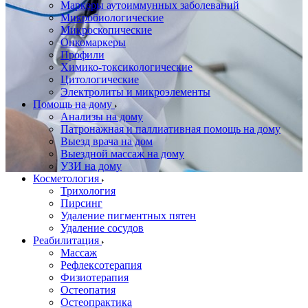
Маркеры аутоиммунных заболеваний
Микробиологические
Микроскопические
Онкомаркеры
Профили
Химико-токсикологические
Цитологические
Электролиты и микроэлементы
Помощь на дому
Анализы на дому
Патронажная и паллиативная помощь на дому
Выезд врача на дом
Выездной массаж на дому
УЗИ на дому
Косметология
Трихология
Пирсинг
Удаление пигментных пятен
Удаление сосудов
Реабилитация
Массаж
Рефлексотерапия
Физиотерапия
Остеопатия
Остеопрактика