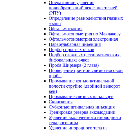
Оперативное удаление
новообразований век с анестезией
(РПУ)
Определение равнодействия глазных
мышц
Офтальмоскопия
Офтальмотонометрия по Маклакову
Офтальмотонометрия электронная
Парабульбарная инъекция
Подбор простых очков
Подбор сложных (астигматических,
бифокальных) очков
Проба Ширмера (2 глаза)
Проведение цветной слезно-носовой
пробы
Промывание конъюнктивальной
полости струйно (двойной выворот
век)
Промывание слезных канальцев
Скиаскопия
Субконъюнктивальная инъекция
Тренировка резерва аккомодации
Удаление вколоченного инородного
тела роговицы
Удаление инородного тела из