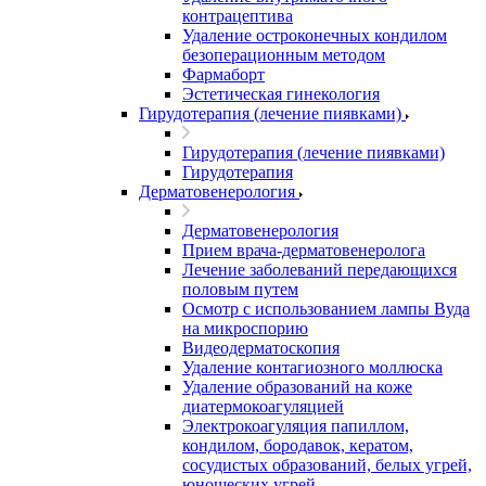
контрацептива
Удаление остроконечных кондилом
безоперационным методом
Фармаборт
Эстетическая гинекология
Гирудотерапия (лечение пиявками)
Гирудотерапия (лечение пиявками)
Гирудотерапия
Дерматовенерология
Дерматовенерология
Прием врача-дерматовенеролога
Лечение заболеваний передающихся
половым путем
Осмотр с использованием лампы Вуда
на микроспорию
Видеодерматоскопия
Удаление контагиозного моллюска
Удаление образований на коже
диатермокоагуляцией
Электрокоагуляция папиллом,
кондилом, бородавок, кератом,
сосудистых образований, белых угрей,
юношеских угрей.