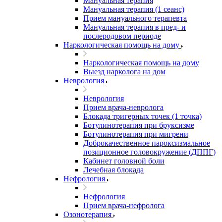
Мануальная терапия
Мануальная терапия (1 сеанс)
Прием мануального терапевта
Мануальная терапия в пред- и
послеродовом периоде
Наркологическая помощь на дому
Наркологическая помощь на дому
Выезд нарколога на дом
Неврология
Неврология
Прием врача-невролога
Блокада тригерных точек (1 точка)
Ботулинотерапия при бруксизме
Ботулинотерапия при мигрени
Доброкачественное пароксизмальное
позиционное головокружение (ДППГ)
Кабинет головной боли
Лечебная блокада
Нефрология
Нефрология
Прием врача-нефролога
Озонотерапия