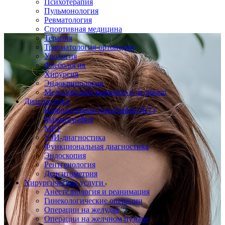
Психотерапия
Пульмонология
Ревматология
Спортивная медицина
Терапия
Травматология-ортопедия
Урология
Флебология
Хирургия
Эндокринология
Медицинский маникюр и педикюр
Диагностика
Компьютерная томография (КТ)
Маммография
МРТ
УЗИ-диагностика
Функциональная диагностика
Эндоскопия
Рентгенология
Денситометрия
Хирургические услуги
Анестезиология и реанимация
Гинекологические операции
Операции на желудке
Операции на желчном пузыре