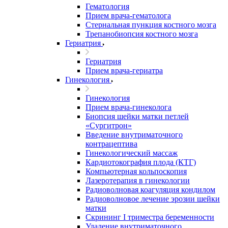
Гематология
Прием врача-гематолога
Стернальная пункция костного мозга
Трепанобиопсия костного мозга
Гериатрия
Гериатрия
Прием врача-гериатра
Гинекология
Гинекология
Прием врача-гинеколога
Биопсия шейки матки петлей
«Сургитрон»
Введение внутриматочного
контрацептива
Гинекологический массаж
Кардиотокография плода (КТГ)
Компьютерная кольпоскопия
Лазеротерапия в гинекологии
Радиоволновая коагуляция кондилом
Радиоволновое лечение эрозии шейки
матки
Скрининг I триместра беременности
Удаление внутриматочного