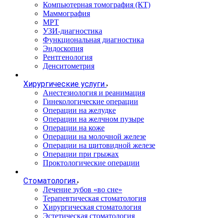
Компьютерная томография (КТ)
Маммография
МРТ
УЗИ-диагностика
Функциональная диагностика
Эндоскопия
Рентгенология
Денситометрия
Хирургические услуги
Анестезиология и реанимация
Гинекологические операции
Операции на желудке
Операции на желчном пузыре
Операции на коже
Операции на молочной железе
Операции на щитовидной железе
Операции при грыжах
Проктологические операции
Стоматология
Лечение зубов «во сне»
Терапевтическая стоматология
Хирургическая стоматология
Эстетическая стоматология