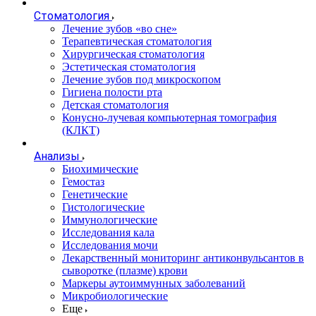
Стоматология
Лечение зубов «во сне»
Терапевтическая стоматология
Хирургическая стоматология
Эстетическая стоматология
Лечение зубов под микроскопом
Гигиена полости рта
Детская стоматология
Конусно-лучевая компьютерная томография
(КЛКТ)
Анализы
Биохимические
Гемостаз
Генетические
Гистологические
Иммунологические
Исследования кала
Исследования мочи
Лекарственный мониторинг антиконвульсантов в
сыворотке (плазме) крови
Маркеры аутоиммунных заболеваний
Микробиологические
Еще