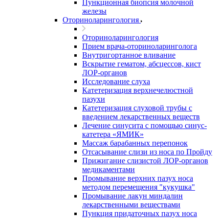
Пункционная биопсия молочной
железы
Оториноларингология
Оториноларингология
Прием врача-оториноларинголога
Внутригортанное вливание
Вскрытие гематом, абсцессов, кист
ЛОР-органов
Исследование слуха
Катетеризация верхнечелюстной
пазухи
Катетеризация слуховой трубы с
введением лекарственных веществ
Лечение синусита с помощью синус-
катетера «ЯМИК»
Массаж барабанных перепонок
Отсасывание слизи из носа по Пройду
Прижигание слизистой ЛОР-органов
медикаментами
Промывание верхних пазух носа
методом перемещения "кукушка"
Промывание лакун миндалин
лекарственными веществами
Пункция придаточных пазух носа