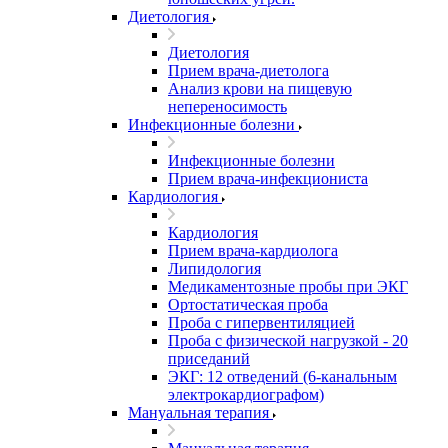
Диетология
Диетология
Прием врача-диетолога
Анализ крови на пищевую
непереносимость
Инфекционные болезни
Инфекционные болезни
Прием врача-инфекциониста
Кардиология
Кардиология
Прием врача-кардиолога
Липидология
Медикаментозные пробы при ЭКГ
Ортостатическая проба
Проба с гипервентиляцией
Проба с физической нагрузкой - 20
приседаний
ЭКГ: 12 отведений (6-канальным
электрокардиографом)
Мануальная терапия