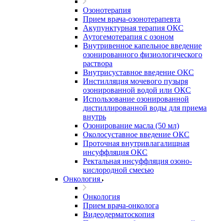
Озонотерапия
Прием врача-озонотерапевта
Акупунктурная терапия ОКС
Аутогемотерапия с озоном
Внутривенное капельное введение
озонированного физиологического
раствора
Внутрисуставное введение ОКС
Инстилляция мочевого пузыря
озонированной водой или ОКС
Использование озонированной
дистиллированной воды для приема
внутрь
Озонирование масла (50 мл)
Околосуставное введение ОКС
Проточная внутривлагалищная
инсуффляция ОКС
Ректальная инсуффляция озоно-
кислородной смесью
Онкология
Онкология
Прием врача-онколога
Видеодерматоскопия