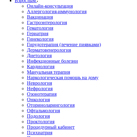
Взрослым
Онлайн-консультация
Аллергология-иммунология
Вакцинация
Гастроэнтерология
Гематология
Гериатрия
Гинекология
Гирудотерапия (лечение пиявками)
Дерматовенерология
Диетология
Инфекционные болезни
Кардиология
Мануальная терапия
Наркологическая помощь на дому
Неврология
Нефрология
Озонотерапия
Онкология
Оториноларингология
Офтальмология
Подология
Проктология
Процедурный кабинет
Психиатрия