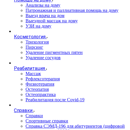
Анализы на дому
Патронажная и паллиативная помощь на дому
Выезд врача на дом
Выездной массаж на дому
УЗИ на дому
Косметология
Трихология
Пирсинг
Удаление пигментных пятен
Удаление сосудов
Реабилитация
Массаж
Рефлексотерапия
Физиотерапия
Остеопатия
Остеопрактика
Реабилитация после Covid-19
Справки
Справки
Спортивные справки
Справка СЭМД‑196 для абитуриентов (цифровой