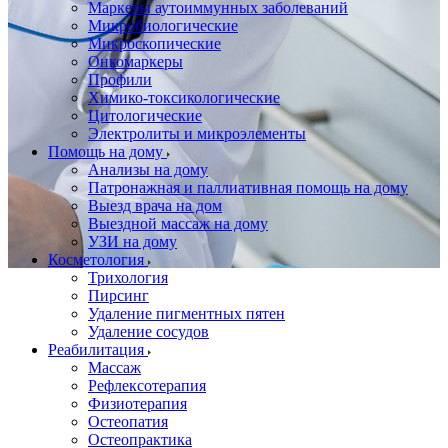
Маркеры аутоиммунных заболеваний
Микробиологические
Микроскопические
Онкомаркеры
Профили
Химико-токсикологические
Цитологические
Электролиты и микроэлементы
Помощь на дому
Анализы на дому
Патронажная и паллиативная помощь на дому
Выезд врача на дом
Выездной массаж на дому
УЗИ на дому
Косметология
Трихология
Пирсинг
Удаление пигментных пятен
Удаление сосудов
Реабилитация
Массаж
Рефлексотерапия
Физиотерапия
Остеопатия
Остеопрактика