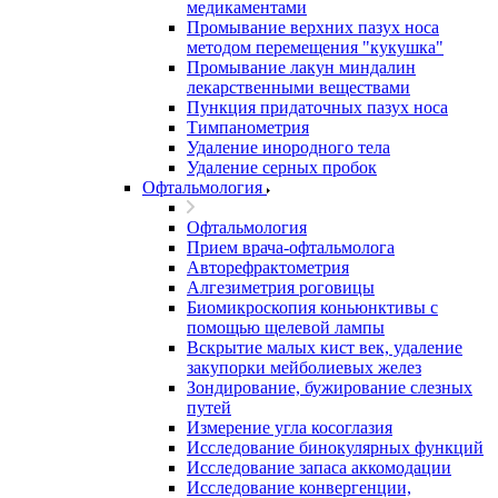
медикаментами
Промывание верхних пазух носа
методом перемещения "кукушка"
Промывание лакун миндалин
лекарственными веществами
Пункция придаточных пазух носа
Тимпанометрия
Удаление инородного тела
Удаление серных пробок
Офтальмология
Офтальмология
Прием врача-офтальмолога
Авторефрактометрия
Алгезиметрия роговицы
Биомикроскопия коньюнктивы с
помощью щелевой лампы
Вскрытие малых кист век, удаление
закупорки мейболиевых желез
Зондирование, бужирование слезных
путей
Измерение угла косоглазия
Исследование бинокулярных функций
Исследование запаса аккомодации
Исследование конвергенции,