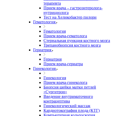
терапевта
Прием врача – гастроэнтеролога-
нутрициолога
Тест на Хеликобактер пилори
Гематология
Гематология
Прием врача-гематолога
Стернальная пункция костного мозга
Трепанобиопсия костного мозга
Гериатрия
Гериатрия
Прием врача-гериатра
Гинекология
Гинекология
Прием врача-гинеколога
Биопсия шейки матки петлей
«Сургитрон»
Введение внутриматочного
контрацептива
Гинекологический массаж
Кардиотокография плода (КТГ)
Компьютерная кольпоскопия