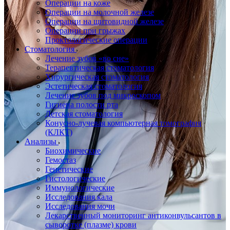
Операции на коже
Операции на молочной железе
Операции на щитовидной железе
Операции при грыжах
Проктологические операции
Стоматология
Лечение зубов «во сне»
Терапевтическая стоматология
Хирургическая стоматология
Эстетическая стоматология
Лечение зубов под микроскопом
Гигиена полости рта
Детская стоматология
Конусно-лучевая компьютерная томография
(КЛКТ)
Анализы
Биохимические
Гемостаз
Генетические
Гистологические
Иммунологические
Исследования кала
Исследования мочи
Лекарственный мониторинг антиконвульсантов в
сыворотке (плазме) крови