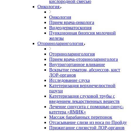
кислородной смесью
Онкология
Онкология
Прием врача-онколога
Видеодерматоскопия
Пункционная биопсия молочной
железы
Оториноларингология
Оториноларингология
Прием врача-оториноларинголога
Внутригортанное вливание
Вскрытие гематом, абсцессов, кист
ЛОР-органов
Исследование слуха
Катетеризация верхнечелюстной
пазухи
Катетеризация слуховой трубы с
введением лекарственных веществ
Лечение синусита с помощью синус-
катетера «ЯМИК»
Массаж барабанных перепонок
Отсасывание слизи из носа по Пройду
Прижигание слизистой ЛОР-органов