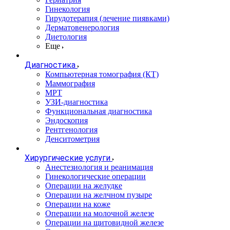
Гинекология
Гирудотерапия (лечение пиявками)
Дерматовенерология
Диетология
Еще
Диагностика
Компьютерная томография (КТ)
Маммография
МРТ
УЗИ-диагностика
Функциональная диагностика
Эндоскопия
Рентгенология
Денситометрия
Хирургические услуги
Анестезиология и реанимация
Гинекологические операции
Операции на желудке
Операции на желчном пузыре
Операции на коже
Операции на молочной железе
Операции на щитовидной железе