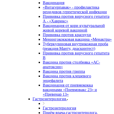
Вакцинация
«Витагерпавак» - профилактика
рецидивов герпетической инфекции
Прививка против вирусного гепатита
А - «Хаврикс»
Вакцинация от кори культуральной
живой коревой вакциной
Прививка против краснухи
Менингококковая вакцина «Менактра»
Туберкулиновая внутрикожная проба
(реакция-Манту, диаскинтест)
Прививка против вирусного гепатита
В
Вакцина против столбняка «АС-
анатоксин»
Вакцина против гриппа
Вакцина против клещевого
энцефалита
Вакцинация от пневмококка
вакцинами «Пневмовакс 23» и
«Превенар 13»
Гастроэнтерология
Гастроэнтерология
Приём врача-гастроэнтеролога,