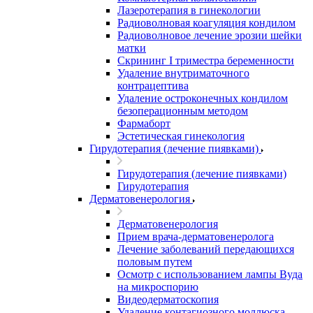
Лазеротерапия в гинекологии
Радиоволновая коагуляция кондилом
Радиоволновое лечение эрозии шейки
матки
Скрининг I триместра беременности
Удаление внутриматочного
контрацептива
Удаление остроконечных кондилом
безоперационным методом
Фармаборт
Эстетическая гинекология
Гирудотерапия (лечение пиявками)
Гирудотерапия (лечение пиявками)
Гирудотерапия
Дерматовенерология
Дерматовенерология
Прием врача-дерматовенеролога
Лечение заболеваний передающихся
половым путем
Осмотр с использованием лампы Вуда
на микроспорию
Видеодерматоскопия
Удаление контагиозного моллюска