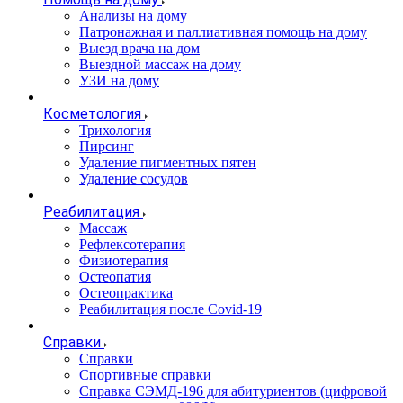
Анализы на дому
Патронажная и паллиативная помощь на дому
Выезд врача на дом
Выездной массаж на дому
УЗИ на дому
Косметология
Трихология
Пирсинг
Удаление пигментных пятен
Удаление сосудов
Реабилитация
Массаж
Рефлексотерапия
Физиотерапия
Остеопатия
Остеопрактика
Реабилитация после Covid-19
Справки
Справки
Спортивные справки
Справка СЭМД‑196 для абитуриентов (цифровой