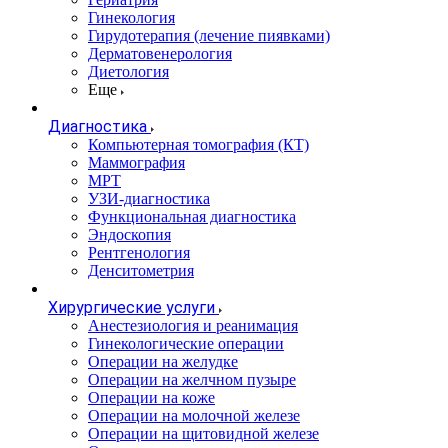
Гинекология
Гирудотерапия (лечение пиявками)
Дерматовенерология
Диетология
Еще
Диагностика
Компьютерная томография (КТ)
Маммография
МРТ
УЗИ-диагностика
Функциональная диагностика
Эндоскопия
Рентгенология
Денситометрия
Хирургические услуги
Анестезиология и реанимация
Гинекологические операции
Операции на желудке
Операции на желчном пузыре
Операции на коже
Операции на молочной железе
Операции на щитовидной железе