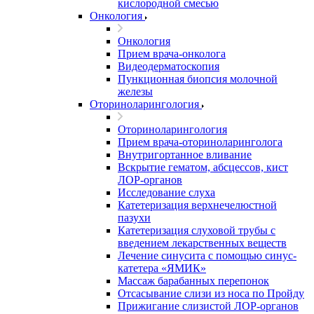
кислородной смесью
Онкология
Онкология
Прием врача-онколога
Видеодерматоскопия
Пункционная биопсия молочной
железы
Оториноларингология
Оториноларингология
Прием врача-оториноларинголога
Внутригортанное вливание
Вскрытие гематом, абсцессов, кист
ЛОР-органов
Исследование слуха
Катетеризация верхнечелюстной
пазухи
Катетеризация слуховой трубы с
введением лекарственных веществ
Лечение синусита с помощью синус-
катетера «ЯМИК»
Массаж барабанных перепонок
Отсасывание слизи из носа по Пройду
Прижигание слизистой ЛОР-органов