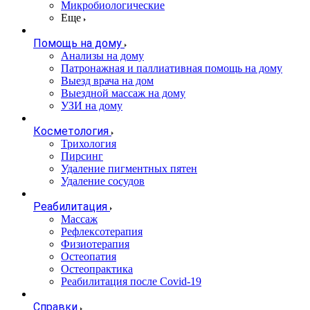
Микробиологические
Еще
Помощь на дому
Анализы на дому
Патронажная и паллиативная помощь на дому
Выезд врача на дом
Выездной массаж на дому
УЗИ на дому
Косметология
Трихология
Пирсинг
Удаление пигментных пятен
Удаление сосудов
Реабилитация
Массаж
Рефлексотерапия
Физиотерапия
Остеопатия
Остеопрактика
Реабилитация после Covid-19
Справки