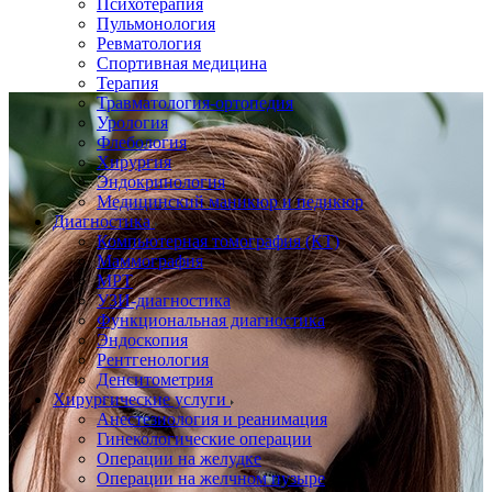
Психотерапия
Пульмонология
Ревматология
Спортивная медицина
Терапия
Травматология-ортопедия
Урология
Флебология
Хирургия
Эндокринология
Медицинский маникюр и педикюр
Диагностика
Компьютерная томография (КТ)
Маммография
МРТ
УЗИ-диагностика
Функциональная диагностика
Эндоскопия
Рентгенология
Денситометрия
Хирургические услуги
Анестезиология и реанимация
Гинекологические операции
Операции на желудке
Операции на желчном пузыре