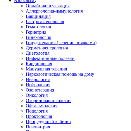
Взрослым
Онлайн-консультация
Аллергология-иммунология
Вакцинация
Гастроэнтерология
Гематология
Гериатрия
Гинекология
Гирудотерапия (лечение пиявками)
Дерматовенерология
Диетология
Инфекционные болезни
Кардиология
Мануальная терапия
Наркологическая помощь на дому
Неврология
Нефрология
Озонотерапия
Онкология
Оториноларингология
Офтальмология
Подология
Проктология
Процедурный кабинет
Психиатрия