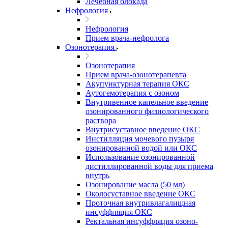
Лечебная блокада
Нефрология
Нефрология
Прием врача-нефролога
Озонотерапия
Озонотерапия
Прием врача-озонотерапевта
Акупунктурная терапия ОКС
Аутогемотерапия с озоном
Внутривенное капельное введение
озонированного физиологического
раствора
Внутрисуставное введение ОКС
Инстилляция мочевого пузыря
озонированной водой или ОКС
Использование озонированной
дистиллированной воды для приема
внутрь
Озонирование масла (50 мл)
Околосуставное введение ОКС
Проточная внутривлагалищная
инсуффляция ОКС
Ректальная инсуффляция озоно-