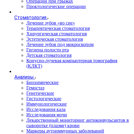
Операции при грыжах
Проктологические операции
Стоматология
Лечение зубов «во сне»
Терапевтическая стоматология
Хирургическая стоматология
Эстетическая стоматология
Лечение зубов под микроскопом
Гигиена полости рта
Детская стоматология
Конусно-лучевая компьютерная томография
(КЛКТ)
Анализы
Биохимические
Гемостаз
Генетические
Гистологические
Иммунологические
Исследования кала
Исследования мочи
Лекарственный мониторинг антиконвульсантов в
сыворотке (плазме) крови
Маркеры аутоиммунных заболеваний