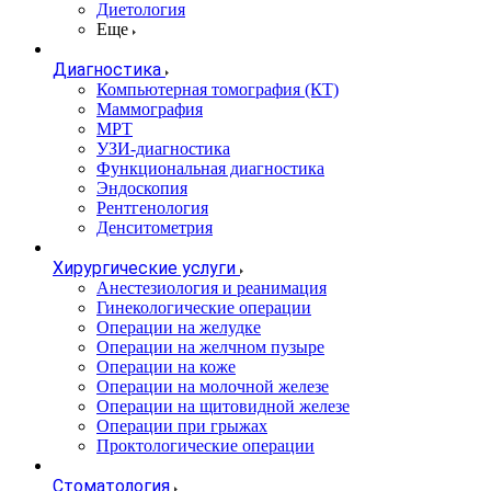
Диетология
Еще
Диагностика
Компьютерная томография (КТ)
Маммография
МРТ
УЗИ-диагностика
Функциональная диагностика
Эндоскопия
Рентгенология
Денситометрия
Хирургические услуги
Анестезиология и реанимация
Гинекологические операции
Операции на желудке
Операции на желчном пузыре
Операции на коже
Операции на молочной железе
Операции на щитовидной железе
Операции при грыжах
Проктологические операции
Стоматология