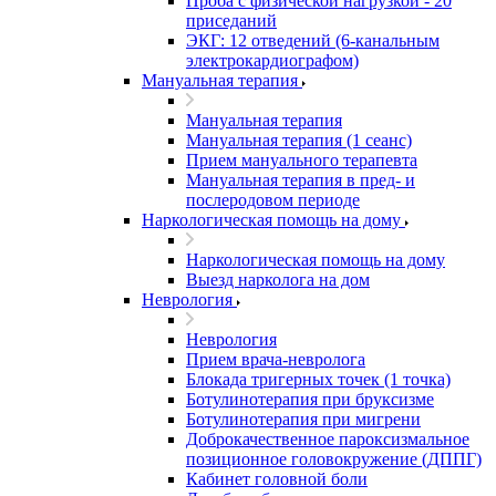
Проба с физической нагрузкой - 20
приседаний
ЭКГ: 12 отведений (6-канальным
электрокардиографом)
Мануальная терапия
Мануальная терапия
Мануальная терапия (1 сеанс)
Прием мануального терапевта
Мануальная терапия в пред- и
послеродовом периоде
Наркологическая помощь на дому
Наркологическая помощь на дому
Выезд нарколога на дом
Неврология
Неврология
Прием врача-невролога
Блокада тригерных точек (1 точка)
Ботулинотерапия при бруксизме
Ботулинотерапия при мигрени
Доброкачественное пароксизмальное
позиционное головокружение (ДППГ)
Кабинет головной боли