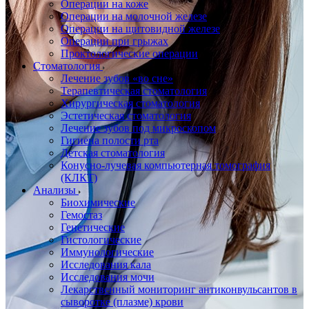
Операции на коже
Операции на молочной железе
Операции на щитовидной железе
Операции при грыжах
Проктологические операции
Стоматология
Лечение зубов «во сне»
Терапевтическая стоматология
Хирургическая стоматология
Эстетическая стоматология
Лечение зубов под микроскопом
Гигиена полости рта
Детская стоматология
Конусно-лучевая компьютерная томография
(КЛКТ)
Анализы
Биохимические
Гемостаз
Генетические
Гистологические
Иммунологические
Исследования кала
Исследования мочи
Лекарственный мониторинг антиконвульсантов в
сыворотке (плазме) крови