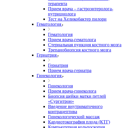
терапевта
Прием врача – гастроэнтеролога-
нутрициолога
Тест на Хеликобактер пилори
Гематология
Гематология
Прием врача-гематолога
Стернальная пункция костного мозга
Трепанобиопсия костного мозга
Гериатрия
Гериатрия
Прием врача-гериатра
Гинекология
Гинекология
Прием врача-гинеколога
Биопсия шейки матки петлей
«Сургитрон»
Введение внутриматочного
контрацептива
Гинекологический массаж
Кардиотокография плода (КТГ)
Компьютерная кольпоскопия