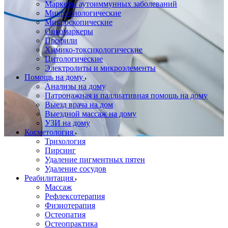
Маркеры аутоиммунных заболеваний
Микробиологические
Микроскопические
Онкомаркеры
Профили
Химико-токсикологические
Цитологические
Электролиты и микроэлементы
Помощь на дому
Анализы на дому
Патронажная и паллиативная помощь на дому
Выезд врача на дом
Выездной массаж на дому
УЗИ на дому
Косметология
Трихология
Пирсинг
Удаление пигментных пятен
Удаление сосудов
Реабилитация
Массаж
Рефлексотерапия
Физиотерапия
Остеопатия
Остеопрактика