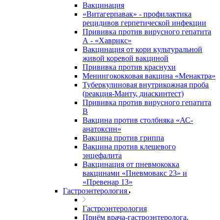
Вакцинация
«Витагерпавак» - профилактика
рецидивов герпетической инфекции
Прививка против вирусного гепатита
А - «Хаврикс»
Вакцинация от кори культуральной
живой коревой вакциной
Прививка против краснухи
Менингококковая вакцина «Менактра»
Туберкулиновая внутрикожная проба
(реакция-Манту, диаскинтест)
Прививка против вирусного гепатита
В
Вакцина против столбняка «АС-
анатоксин»
Вакцина против гриппа
Вакцина против клещевого
энцефалита
Вакцинация от пневмококка
вакцинами «Пневмовакс 23» и
«Превенар 13»
Гастроэнтерология
Гастроэнтерология
Приём врача-гастроэнтеролога,