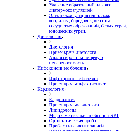
Удаление образований на коже
диатермокоагуляцией
Электрокоагуляция папиллом,
кондилом, бородавок, кератом,
сосудистых образований, белых угрей,
юношеских угрей.
Диетология
Диетология
Прием врача-диетолога
Анализ крови на пищевую
непереносимость
Инфекционные болезни
Инфекционные болезни
Прием врача-инфекциониста
Кардиология
Кардиология
Прием врача-кардиолога
Липидология
Медикаментозные пробы при ЭКГ
Ортостатическая проба
Проба с гипервентиляцией