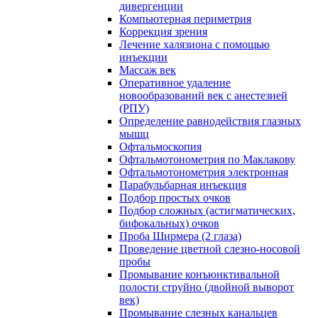
дивергенции
Компьютерная периметрия
Коррекция зрения
Лечение халязиона с помощью
инъекции
Массаж век
Оперативное удаление
новообразований век с анестезией
(РПУ)
Определение равнодействия глазных
мышц
Офтальмоскопия
Офтальмотонометрия по Маклакову
Офтальмотонометрия электронная
Парабульбарная инъекция
Подбор простых очков
Подбор сложных (астигматических,
бифокальных) очков
Проба Ширмера (2 глаза)
Проведение цветной слезно-носовой
пробы
Промывание конъюнктивальной
полости струйно (двойной выворот
век)
Промывание слезных канальцев