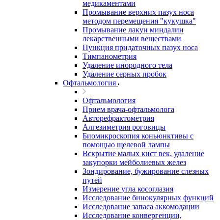
медикаментами
Промывание верхних пазух носа
методом перемещения "кукушка"
Промывание лакун миндалин
лекарственными веществами
Пункция придаточных пазух носа
Тимпанометрия
Удаление инородного тела
Удаление серных пробок
Офтальмология
Офтальмология
Прием врача-офтальмолога
Авторефрактометрия
Алгезиметрия роговицы
Биомикроскопия коньюнктивы с
помощью щелевой лампы
Вскрытие малых кист век, удаление
закупорки мейболиевых желез
Зондирование, бужирование слезных
путей
Измерение угла косоглазия
Исследование бинокулярных функций
Исследование запаса аккомодации
Исследование конвергенции,