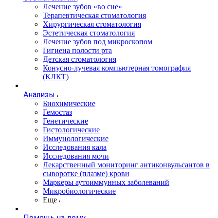
Лечение зубов «во сне»
Терапевтическая стоматология
Хирургическая стоматология
Эстетическая стоматология
Лечение зубов под микроскопом
Гигиена полости рта
Детская стоматология
Конусно-лучевая компьютерная томография
(КЛКТ)
Анализы
Биохимические
Гемостаз
Генетические
Гистологические
Иммунологические
Исследования кала
Исследования мочи
Лекарственный мониторинг антиконвульсантов в
сыворотке (плазме) крови
Маркеры аутоиммунных заболеваний
Микробиологические
Еще
Помощь на дому