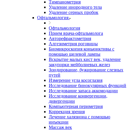
Тимпанометрия
Удаление инородного тела
Удаление серных пробок
Офтальмология
Офтальмология
Прием врача-офтальмолога
Авторефрактометрия
Алгезиметрия роговицы
Биомикроскопия коньюнктивы с
помощью щелевой лампы
Вскрытие малых кист век, удаление
закупорки мейболиевых желез
Зондирование, бужирование слезных
путей
Измерение угла косоглазия
Исследование бинокулярных функций
Исследование запаса аккомодации
Исследование конвергенции,
дивергенции
Компьютерная периметрия
Коррекция зрения
Лечение халязиона с помощью
инъекции
Массаж век