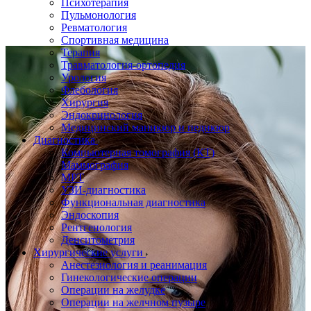
Психотерапия
Пульмонология
Ревматология
Спортивная медицина
Терапия
Травматология-ортопедия
Урология
Флебология
Хирургия
Эндокринология
Медицинский маникюр и педикюр
Диагностика
Компьютерная томография (КТ)
Маммография
МРТ
УЗИ-диагностика
Функциональная диагностика
Эндоскопия
Рентгенология
Денситометрия
Хирургические услуги
Анестезиология и реанимация
Гинекологические операции
Операции на желудке
Операции на желчном пузыре