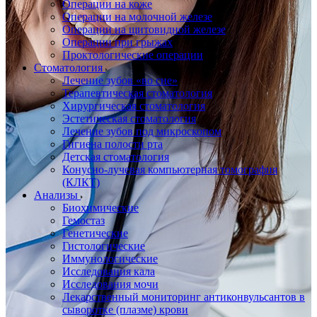
Операции на коже
Операции на молочной железе
Операции на щитовидной железе
Операции при грыжах
Проктологические операции
Стоматология
Лечение зубов «во сне»
Терапевтическая стоматология
Хирургическая стоматология
Эстетическая стоматология
Лечение зубов под микроскопом
Гигиена полости рта
Детская стоматология
Конусно-лучевая компьютерная томография
(КЛКТ)
Анализы
Биохимические
Гемостаз
Генетические
Гистологические
Иммунологические
Исследования кала
Исследования мочи
Лекарственный мониторинг антиконвульсантов в
сыворотке (плазме) крови