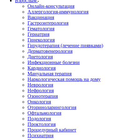
Взрослым
Онлайн-консультация
Аллергология-иммунология
Вакцинация
Гастроэнтерология
Гематология
Гериатрия
Гинекология
Гирудотерапия (лечение пиявками)
Дерматовенерология
Диетология
Инфекционные болезни
Кардиология
Мануальная терапия
Наркологическая помощь на дому
Неврология
Нефрология
Озонотерапия
Онкология
Оториноларингология
Офтальмология
Подология
Проктология
Процедурный кабинет
Психиатрия