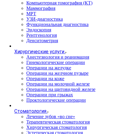
Компьютерная томография (КТ)
Маммография
МРТ
УЗИ-диагностика
Функциональная диагностика
Эндоскопия
Рентгенология
Денситометрия
Хирургические услуги
Анестезиология и реанимация
Гинекологические операции
Операции на желудке
Операции на желчном пузыре
Операции на коже
Операции на молочной железе
Операции на щитовидной железе
Операции при грыжах
Проктологические операции
Стоматология
Лечение зубов «во сне»
Терапевтическая стоматология
Хирургическая стоматология
Эстетическая стоматология