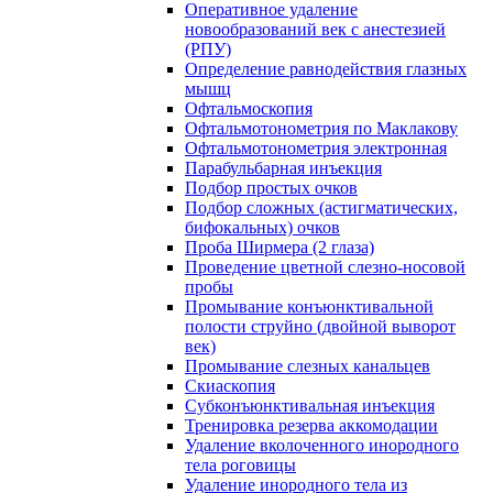
Оперативное удаление
новообразований век с анестезией
(РПУ)
Определение равнодействия глазных
мышц
Офтальмоскопия
Офтальмотонометрия по Маклакову
Офтальмотонометрия электронная
Парабульбарная инъекция
Подбор простых очков
Подбор сложных (астигматических,
бифокальных) очков
Проба Ширмера (2 глаза)
Проведение цветной слезно-носовой
пробы
Промывание конъюнктивальной
полости струйно (двойной выворот
век)
Промывание слезных канальцев
Скиаскопия
Субконъюнктивальная инъекция
Тренировка резерва аккомодации
Удаление вколоченного инородного
тела роговицы
Удаление инородного тела из