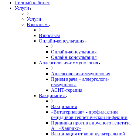
Личный кабинет
Услуги
Услуги
Взрослым
Взрослым
Онлайн-консультация
Онлайн-консультация
Онлайн-консультация
Аллергология-иммунология
Аллергология-иммунология
Прием врача – аллерголога-
иммунолога
АСИТ-терапия
Вакцинация
Вакцинация
«Витагерпавак» - профилактика
рецидивов герпетической инфекции
Прививка против вирусного гепатита
А - «Хаврикс»
Вакцинация от кори культуральной