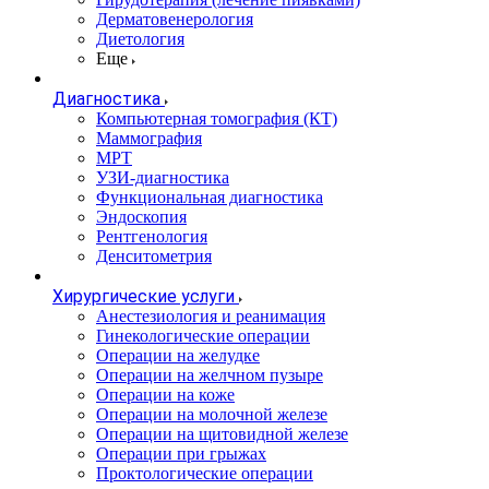
Дерматовенерология
Диетология
Еще
Диагностика
Компьютерная томография (КТ)
Маммография
МРТ
УЗИ-диагностика
Функциональная диагностика
Эндоскопия
Рентгенология
Денситометрия
Хирургические услуги
Анестезиология и реанимация
Гинекологические операции
Операции на желудке
Операции на желчном пузыре
Операции на коже
Операции на молочной железе
Операции на щитовидной железе
Операции при грыжах
Проктологические операции