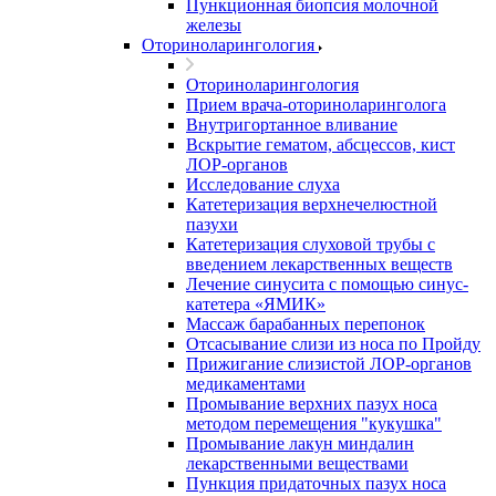
Пункционная биопсия молочной
железы
Оториноларингология
Оториноларингология
Прием врача-оториноларинголога
Внутригортанное вливание
Вскрытие гематом, абсцессов, кист
ЛОР-органов
Исследование слуха
Катетеризация верхнечелюстной
пазухи
Катетеризация слуховой трубы с
введением лекарственных веществ
Лечение синусита с помощью синус-
катетера «ЯМИК»
Массаж барабанных перепонок
Отсасывание слизи из носа по Пройду
Прижигание слизистой ЛОР-органов
медикаментами
Промывание верхних пазух носа
методом перемещения "кукушка"
Промывание лакун миндалин
лекарственными веществами
Пункция придаточных пазух носа