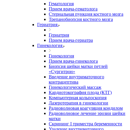
Гематология
Прием врача-гематолога
Стернальная пункция костного мозга
Трепанобиопсия костного мозга
Гериатрия
Гериатрия
Прием врача-гериатра
Гинекология
Гинекология
Прием врача-гинеколога
Биопсия шейки матки петлей
«Сургитрон»
Введение внутриматочного
контрацептива
Гинекологический массаж
Кардиотокография плода (КТГ)
Компьютерная кольпоскопия
Лазеротерапия в гинекологии
Радиоволновая коагуляция кондилом
Радиоволновое лечение эрозии шейки
матки
Скрининг I триместра беременности
Удаление внутриматочного