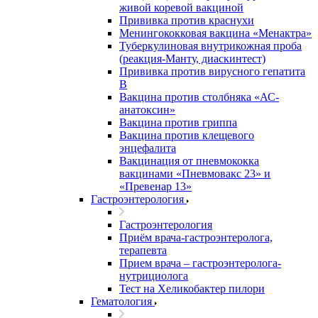
живой коревой вакциной
Прививка против краснухи
Менингококковая вакцина «Менактра»
Туберкулиновая внутрикожная проба
(реакция-Манту, диаскинтест)
Прививка против вирусного гепатита
В
Вакцина против столбняка «АС-
анатоксин»
Вакцина против гриппа
Вакцина против клещевого
энцефалита
Вакцинация от пневмококка
вакцинами «Пневмовакс 23» и
«Превенар 13»
Гастроэнтерология
Гастроэнтерология
Приём врача-гастроэнтеролога,
терапевта
Прием врача – гастроэнтеролога-
нутрициолога
Тест на Хеликобактер пилори
Гематология