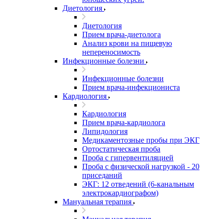
Диетология
Диетология
Прием врача-диетолога
Анализ крови на пищевую
непереносимость
Инфекционные болезни
Инфекционные болезни
Прием врача-инфекциониста
Кардиология
Кардиология
Прием врача-кардиолога
Липидология
Медикаментозные пробы при ЭКГ
Ортостатическая проба
Проба с гипервентиляцией
Проба с физической нагрузкой - 20
приседаний
ЭКГ: 12 отведений (6-канальным
электрокардиографом)
Мануальная терапия