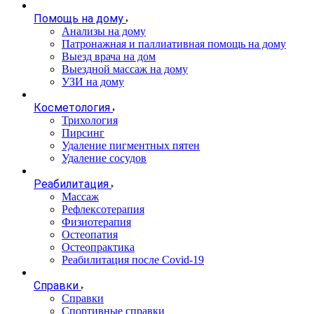
Помощь на дому
Анализы на дому
Патронажная и паллиативная помощь на дому
Выезд врача на дом
Выездной массаж на дому
УЗИ на дому
Косметология
Трихология
Пирсинг
Удаление пигментных пятен
Удаление сосудов
Реабилитация
Массаж
Рефлексотерапия
Физиотерапия
Остеопатия
Остеопрактика
Реабилитация после Covid-19
Справки
Справки
Спортивные справки