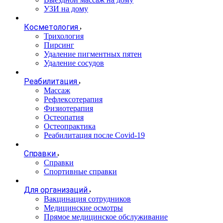
УЗИ на дому
Косметология
Трихология
Пирсинг
Удаление пигментных пятен
Удаление сосудов
Реабилитация
Массаж
Рефлексотерапия
Физиотерапия
Остеопатия
Остеопрактика
Реабилитация после Covid-19
Справки
Справки
Спортивные справки
Для организаций
Вакцинация сотрудников
Медицинские осмотры
Прямое медицинское обслуживание