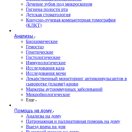
Лечение зубов под микроскопом
Гигиена полости рта
Детская стоматология
Конусно-лучевая компьютерная томография
(КЛКТ)
Анализы
Биохимические
Гемостаз
Генетические
Гистологические
Иммунологические
Исследования кала
Исследования мочи
Лекарственный мониторинг антиконвульсантов в
сыворотке (плазме) крови
Маркеры аутоиммунных заболеваний
Микробиологические
Еще
Помощь на дому
Анализы на дому
Патронажная и паллиативная помощь на дому
Выезд врача на дом
Выездной массаж на дому