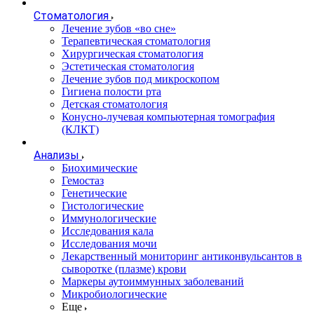
Стоматология
Лечение зубов «во сне»
Терапевтическая стоматология
Хирургическая стоматология
Эстетическая стоматология
Лечение зубов под микроскопом
Гигиена полости рта
Детская стоматология
Конусно-лучевая компьютерная томография
(КЛКТ)
Анализы
Биохимические
Гемостаз
Генетические
Гистологические
Иммунологические
Исследования кала
Исследования мочи
Лекарственный мониторинг антиконвульсантов в
сыворотке (плазме) крови
Маркеры аутоиммунных заболеваний
Микробиологические
Еще