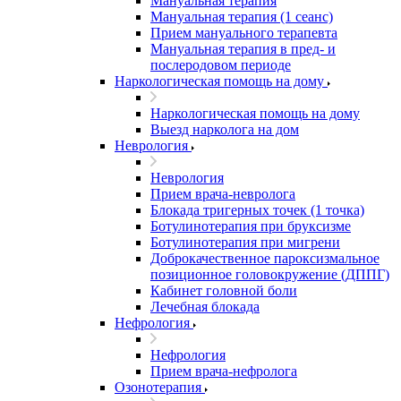
Мануальная терапия
Мануальная терапия (1 сеанс)
Прием мануального терапевта
Мануальная терапия в пред- и
послеродовом периоде
Наркологическая помощь на дому
Наркологическая помощь на дому
Выезд нарколога на дом
Неврология
Неврология
Прием врача-невролога
Блокада тригерных точек (1 точка)
Ботулинотерапия при бруксизме
Ботулинотерапия при мигрени
Доброкачественное пароксизмальное
позиционное головокружение (ДППГ)
Кабинет головной боли
Лечебная блокада
Нефрология
Нефрология
Прием врача-нефролога
Озонотерапия