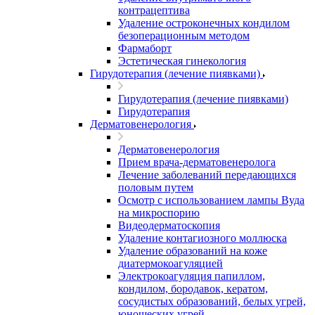
контрацептива
Удаление остроконечных кондилом
безоперационным методом
Фармаборт
Эстетическая гинекология
Гирудотерапия (лечение пиявками)
Гирудотерапия (лечение пиявками)
Гирудотерапия
Дерматовенерология
Дерматовенерология
Прием врача-дерматовенеролога
Лечение заболеваний передающихся
половым путем
Осмотр с использованием лампы Вуда
на микроспорию
Видеодерматоскопия
Удаление контагиозного моллюска
Удаление образований на коже
диатермокоагуляцией
Электрокоагуляция папиллом,
кондилом, бородавок, кератом,
сосудистых образований, белых угрей,
юношеских угрей.