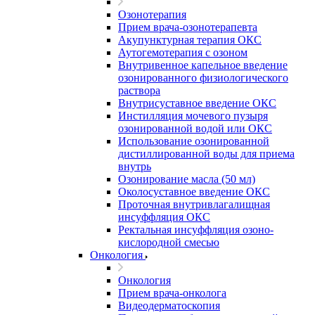
Озонотерапия
Прием врача-озонотерапевта
Акупунктурная терапия ОКС
Аутогемотерапия с озоном
Внутривенное капельное введение
озонированного физиологического
раствора
Внутрисуставное введение ОКС
Инстилляция мочевого пузыря
озонированной водой или ОКС
Использование озонированной
дистиллированной воды для приема
внутрь
Озонирование масла (50 мл)
Околосуставное введение ОКС
Проточная внутривлагалищная
инсуффляция ОКС
Ректальная инсуффляция озоно-
кислородной смесью
Онкология
Онкология
Прием врача-онколога
Видеодерматоскопия