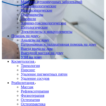
Маркеры аутоиммунных заболеваний
Микробиологические
Микроскопические
Онкомаркеры
Профили
Химико-токсикологические
Цитологические
Электролиты и микроэлементы
Помощь на дому
Анализы на дому
Патронажная и паллиативная помощь на дому
Выезд врача на дом
Выездной массаж на дому
УЗИ на дому
Косметология
Трихология
Пирсинг
Удаление пигментных пятен
Удаление сосудов
Реабилитация
Массаж
Рефлексотерапия
Физиотерапия
Остеопатия
Остеопрактика