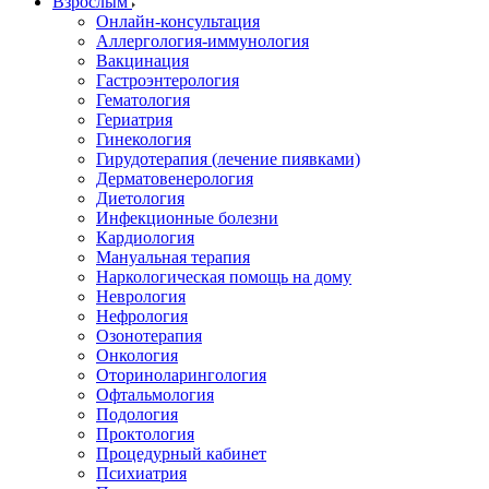
Взрослым
Онлайн-консультация
Аллергология-иммунология
Вакцинация
Гастроэнтерология
Гематология
Гериатрия
Гинекология
Гирудотерапия (лечение пиявками)
Дерматовенерология
Диетология
Инфекционные болезни
Кардиология
Мануальная терапия
Наркологическая помощь на дому
Неврология
Нефрология
Озонотерапия
Онкология
Оториноларингология
Офтальмология
Подология
Проктология
Процедурный кабинет
Психиатрия