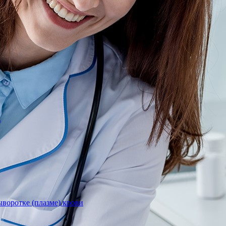
)
воротке (плазме) крови