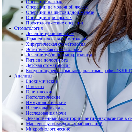
Операции на коже
Операции на молочной железе
Операции на щитовидной железе
Операции при грыжах
Проктологические операции
Стоматология
Лечение зубов «во сне»
Терапевтическая стоматология
Хирургическая стоматология
Эстетическая стоматология
Лечение зубов под микроскопом
Гигиена полости рта
Детская стоматология
Конусно-лучевая компьютерная томография (КЛКТ
Анализы
Биохимические
Гемостаз
Генетические
Гистологические
Иммунологические
Исследования кала
Исследования мочи
Лекарственный мониторинг антиконвульсантов в сы
Маркеры аутоиммунных заболеваний
Микробиологические