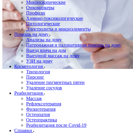
Микроскопические
Онкомаркеры
Профили
Химико-токсикологические
Цитологические
Электролиты и микроэлементы
Помощь на дому
Анализы на дому
Патронажная и паллиативная помощь на дому
Выезд врача на дом
Выездной массаж на дому
УЗИ на дому
Косметология
Трихология
Пирсинг
Удаление пигментных пятен
Удаление сосудов
Реабилитация
Массаж
Рефлексотерапия
Физиотерапия
Остеопатия
Остеопрактика
Реабилитация после Covid-19
Справки