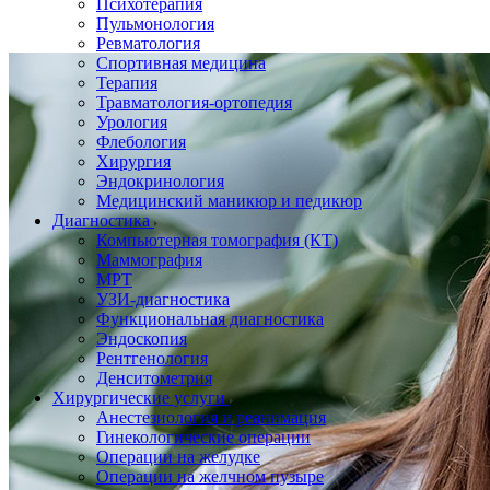
Психотерапия
Пульмонология
Ревматология
Спортивная медицина
Терапия
Травматология-ортопедия
Урология
Флебология
Хирургия
Эндокринология
Медицинский маникюр и педикюр
Диагностика
Компьютерная томография (КТ)
Маммография
МРТ
УЗИ-диагностика
Функциональная диагностика
Эндоскопия
Рентгенология
Денситометрия
Хирургические услуги
Анестезиология и реанимация
Гинекологические операции
Операции на желудке
Операции на желчном пузыре