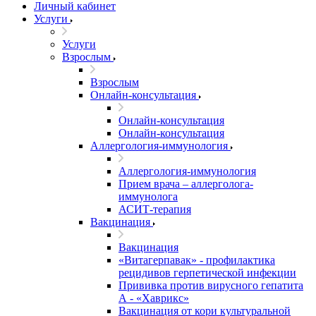
Личный кабинет
Услуги
Услуги
Взрослым
Взрослым
Онлайн-консультация
Онлайн-консультация
Онлайн-консультация
Аллергология-иммунология
Аллергология-иммунология
Прием врача – аллерголога-
иммунолога
АСИТ-терапия
Вакцинация
Вакцинация
«Витагерпавак» - профилактика
рецидивов герпетической инфекции
Прививка против вирусного гепатита
А - «Хаврикс»
Вакцинация от кори культуральной