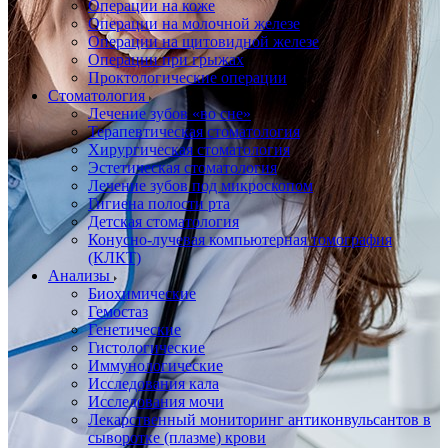
Операции на коже
Операции на молочной железе
Операции на щитовидной железе
Операции при грыжах
Проктологические операции
Стоматология
Лечение зубов «во сне»
Терапевтическая стоматология
Хирургическая стоматология
Эстетическая стоматология
Лечение зубов под микроскопом
Гигиена полости рта
Детская стоматология
Конусно-лучевая компьютерная томография
(КЛКТ)
Анализы
Биохимические
Гемостаз
Генетические
Гистологические
Иммунологические
Исследования кала
Исследования мочи
Лекарственный мониторинг антиконвульсантов в
сыворотке (плазме) крови