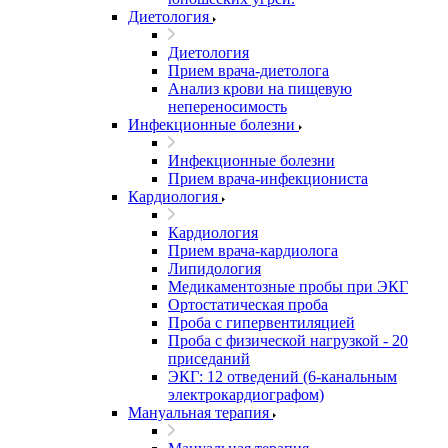
Диетология
Диетология
Прием врача-диетолога
Анализ крови на пищевую
непереносимость
Инфекционные болезни
Инфекционные болезни
Прием врача-инфекциониста
Кардиология
Кардиология
Прием врача-кардиолога
Липидология
Медикаментозные пробы при ЭКГ
Ортостатическая проба
Проба с гипервентиляцией
Проба с физической нагрузкой - 20
приседаний
ЭКГ: 12 отведений (6-канальным
электрокардиографом)
Мануальная терапия