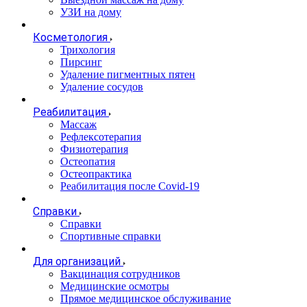
УЗИ на дому
Косметология
Трихология
Пирсинг
Удаление пигментных пятен
Удаление сосудов
Реабилитация
Массаж
Рефлексотерапия
Физиотерапия
Остеопатия
Остеопрактика
Реабилитация после Covid-19
Справки
Справки
Спортивные справки
Для организаций
Вакцинация сотрудников
Медицинские осмотры
Прямое медицинское обслуживание