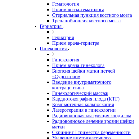
Гематология
Прием врача-гематолога
Стернальная пункция костного мозга
Трепанобиопсия костного мозга
Гериатрия
Гериатрия
Прием врача-гериатра
Гинекология
Гинекология
Прием врача-гинеколога
Биопсия шейки матки петлей
«Сургитрон»
Введение внутриматочного
контрацептива
Гинекологический массаж
Кардиотокография плода (КТГ)
Компьютерная кольпоскопия
Лазеротерапия в гинекологии
Радиоволновая коагуляция кондилом
Радиоволновое лечение эрозии шейки
матки
Скрининг I триместра беременности
Удаление внутриматочного