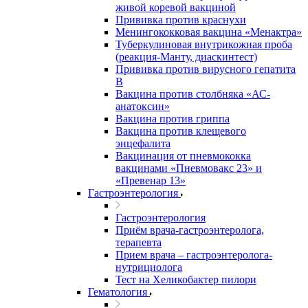
живой коревой вакциной
Прививка против краснухи
Менингококковая вакцина «Менактра»
Туберкулиновая внутрикожная проба
(реакция-Манту, диаскинтест)
Прививка против вирусного гепатита
В
Вакцина против столбняка «АС-
анатоксин»
Вакцина против гриппа
Вакцина против клещевого
энцефалита
Вакцинация от пневмококка
вакцинами «Пневмовакс 23» и
«Превенар 13»
Гастроэнтерология
Гастроэнтерология
Приём врача-гастроэнтеролога,
терапевта
Прием врача – гастроэнтеролога-
нутрициолога
Тест на Хеликобактер пилори
Гематология