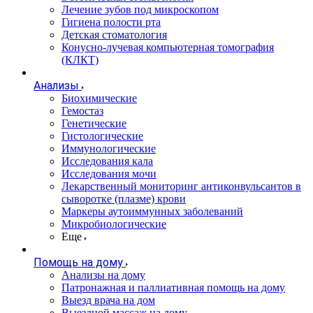
Лечение зубов под микроскопом
Гигиена полости рта
Детская стоматология
Конусно-лучевая компьютерная томография
(КЛКТ)
Анализы
Биохимические
Гемостаз
Генетические
Гистологические
Иммунологические
Исследования кала
Исследования мочи
Лекарственный мониторинг антиконвульсантов в
сыворотке (плазме) крови
Маркеры аутоиммунных заболеваний
Микробиологические
Еще
Помощь на дому
Анализы на дому
Патронажная и паллиативная помощь на дому
Выезд врача на дом
Выездной массаж на дому