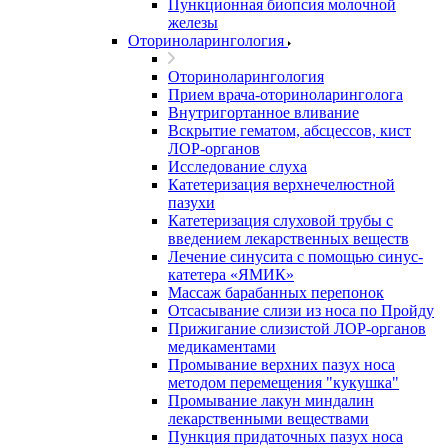
Пункционная биопсия молочной
железы
Оториноларингология
Оториноларингология
Прием врача-оториноларинголога
Внутригортанное вливание
Вскрытие гематом, абсцессов, кист
ЛОР-органов
Исследование слуха
Катетеризация верхнечелюстной
пазухи
Катетеризация слуховой трубы с
введением лекарственных веществ
Лечение синусита с помощью синус-
катетера «ЯМИК»
Массаж барабанных перепонок
Отсасывание слизи из носа по Пройду
Прижигание слизистой ЛОР-органов
медикаментами
Промывание верхних пазух носа
методом перемещения "кукушка"
Промывание лакун миндалин
лекарственными веществами
Пункция придаточных пазух носа