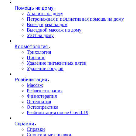
Помощь на дому
Анализы на дому
Патронажная и паллиативная помощь на дому
Выезд врача на дом
Выездной массаж на дому
УЗИ на дому
Косметология
Трихология
Пирсинг
Удаление пигментных пятен
Удаление сосудов
Реабилитация
Массаж
Рефлексотерапия
Физиотерапия
Остеопатия
Остеопрактика
Реабилитация после Covid-19
Справки
Справки
Спортивные справки