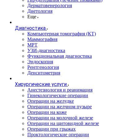
Дерматовенерология
Диетология
Еще
Диагностика
Компьютерная томография (КТ)
Маммография
МРТ
УЗИ-диагностика
Функциональная диагностика
Эндоскопия
Рентгенология
Денситометрия
Хирургические услуги
Анестезиология и реанимация
Гинекологические операции
Операции на желудке
Операции на желчном пузыре
Операции на коже
Операции на молочной железе
Операции на щитовидной железе
Операции при грыжах
Проктологические операции