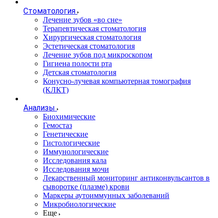
Стоматология
Лечение зубов «во сне»
Терапевтическая стоматология
Хирургическая стоматология
Эстетическая стоматология
Лечение зубов под микроскопом
Гигиена полости рта
Детская стоматология
Конусно-лучевая компьютерная томография
(КЛКТ)
Анализы
Биохимические
Гемостаз
Генетические
Гистологические
Иммунологические
Исследования кала
Исследования мочи
Лекарственный мониторинг антиконвульсантов в
сыворотке (плазме) крови
Маркеры аутоиммунных заболеваний
Микробиологические
Еще