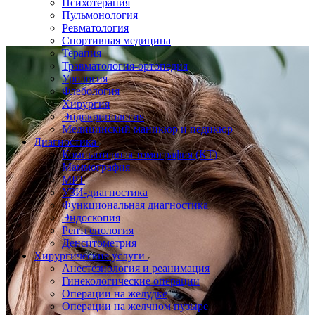
Психотерапия
Пульмонология
Ревматология
Спортивная медицина
Терапия
Травматология-ортопедия
Урология
Флебология
Хирургия
Эндокринология
Медицинский маникюр и педикюр
Диагностика
Компьютерная томография (КТ)
Маммография
МРТ
УЗИ-диагностика
Функциональная диагностика
Эндоскопия
Рентгенология
Денситометрия
Хирургические услуги
Анестезиология и реанимация
Гинекологические операции
Операции на желудке
Операции на желчном пузыре