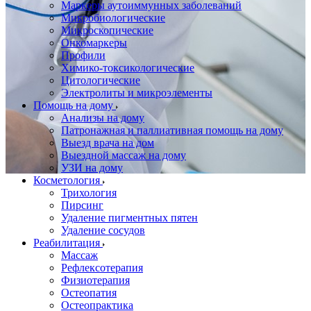
Маркеры аутоиммунных заболеваний
Микробиологические
Микроскопические
Онкомаркеры
Профили
Химико-токсикологические
Цитологические
Электролиты и микроэлементы
Помощь на дому
Анализы на дому
Патронажная и паллиативная помощь на дому
Выезд врача на дом
Выездной массаж на дому
УЗИ на дому
Косметология
Трихология
Пирсинг
Удаление пигментных пятен
Удаление сосудов
Реабилитация
Массаж
Рефлексотерапия
Физиотерапия
Остеопатия
Остеопрактика