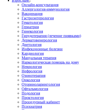
Взрослым
Онлайн-консультация
Аллергология-иммунология
Вакцинация
Гастроэнтерология
Гематология
Гериатрия
Гинекология
Гирудотерапия (лечение пиявками)
Дерматовенерология
Диетология
Инфекционные болезни
Кардиология
Мануальная терапия
Наркологическая помощь на дому
Неврология
Нефрология
Озонотерапия
Онкология
Оториноларингология
Офтальмология
Подология
Проктология
Процедурный кабинет
Психиатрия