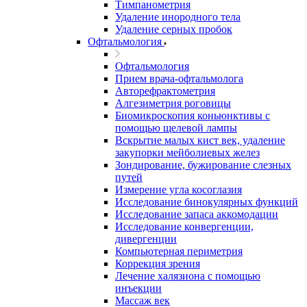
Тимпанометрия
Удаление инородного тела
Удаление серных пробок
Офтальмология
Офтальмология
Прием врача-офтальмолога
Авторефрактометрия
Алгезиметрия роговицы
Биомикроскопия коньюнктивы с
помощью щелевой лампы
Вскрытие малых кист век, удаление
закупорки мейболиевых желез
Зондирование, бужирование слезных
путей
Измерение угла косоглазия
Исследование бинокулярных функций
Исследование запаса аккомодации
Исследование конвергенции,
дивергенции
Компьютерная периметрия
Коррекция зрения
Лечение халязиона с помощью
инъекции
Массаж век