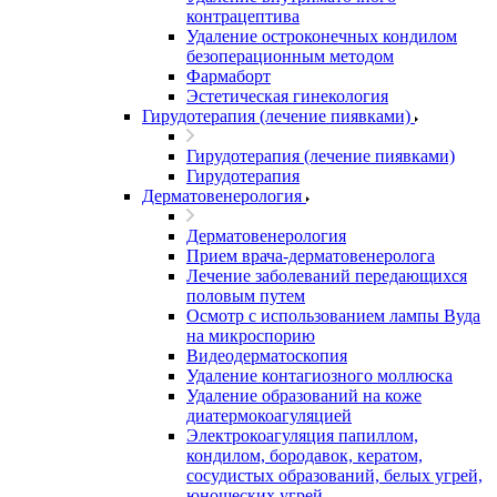
контрацептива
Удаление остроконечных кондилом
безоперационным методом
Фармаборт
Эстетическая гинекология
Гирудотерапия (лечение пиявками)
Гирудотерапия (лечение пиявками)
Гирудотерапия
Дерматовенерология
Дерматовенерология
Прием врача-дерматовенеролога
Лечение заболеваний передающихся
половым путем
Осмотр с использованием лампы Вуда
на микроспорию
Видеодерматоскопия
Удаление контагиозного моллюска
Удаление образований на коже
диатермокоагуляцией
Электрокоагуляция папиллом,
кондилом, бородавок, кератом,
сосудистых образований, белых угрей,
юношеских угрей.