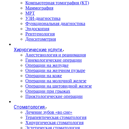
Компьютерная томография (КТ)
Маммография
МРТ
УЗИ-диагностика
Функциональная диагностика
Эндоскопия
Рентгенология
Денситометрия
Хирургические услуги
Анестезиология и реанимация
Гинекологические операции
Операции на желудке
Операции на желчном пузыре
Операции на коже
Операции на молочной железе
Операции на щитовидной железе
Операции при грыжах
Проктологические операции
Стоматология
Лечение зубов «во сне»
Терапевтическая стоматология
Хирургическая стоматология
Эстетическая стоматология