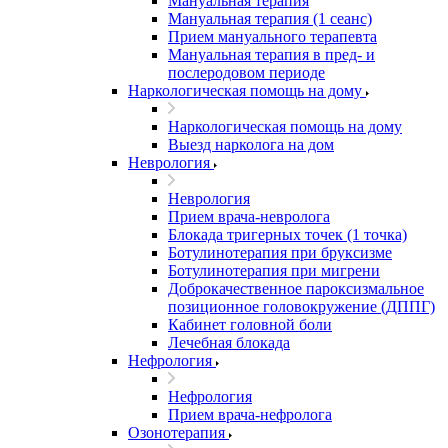
Мануальная терапия
Мануальная терапия (1 сеанс)
Прием мануального терапевта
Мануальная терапия в пред- и
послеродовом периоде
Наркологическая помощь на дому
Наркологическая помощь на дому
Выезд нарколога на дом
Неврология
Неврология
Прием врача-невролога
Блокада тригерных точек (1 точка)
Ботулинотерапия при бруксизме
Ботулинотерапия при мигрени
Доброкачественное пароксизмальное
позиционное головокружение (ДППГ)
Кабинет головной боли
Лечебная блокада
Нефрология
Нефрология
Прием врача-нефролога
Озонотерапия