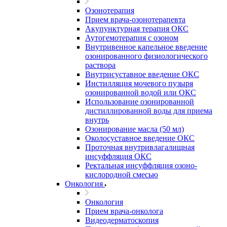
Озонотерапия
Прием врача-озонотерапевта
Акупунктурная терапия ОКС
Аутогемотерапия с озоном
Внутривенное капельное введение
озонированного физиологического
раствора
Внутрисуставное введение ОКС
Инстилляция мочевого пузыря
озонированной водой или ОКС
Использование озонированной
дистиллированной воды для приема
внутрь
Озонирование масла (50 мл)
Околосуставное введение ОКС
Проточная внутривлагалищная
инсуффляция ОКС
Ректальная инсуффляция озоно-
кислородной смесью
Онкология
Онкология
Прием врача-онколога
Видеодерматоскопия