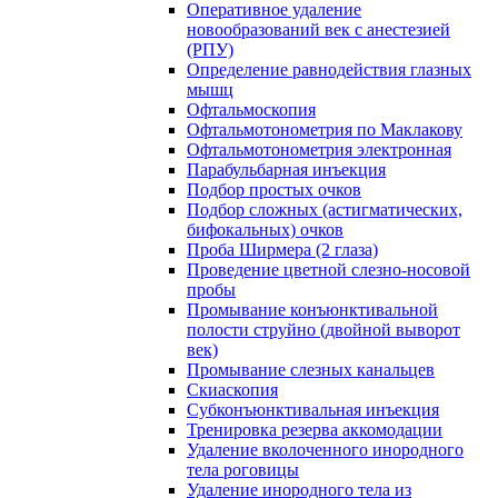
Оперативное удаление
новообразований век с анестезией
(РПУ)
Определение равнодействия глазных
мышц
Офтальмоскопия
Офтальмотонометрия по Маклакову
Офтальмотонометрия электронная
Парабульбарная инъекция
Подбор простых очков
Подбор сложных (астигматических,
бифокальных) очков
Проба Ширмера (2 глаза)
Проведение цветной слезно-носовой
пробы
Промывание конъюнктивальной
полости струйно (двойной выворот
век)
Промывание слезных канальцев
Скиаскопия
Субконъюнктивальная инъекция
Тренировка резерва аккомодации
Удаление вколоченного инородного
тела роговицы
Удаление инородного тела из