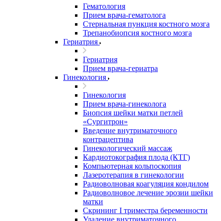
Гематология
Прием врача-гематолога
Стернальная пункция костного мозга
Трепанобиопсия костного мозга
Гериатрия
Гериатрия
Прием врача-гериатра
Гинекология
Гинекология
Прием врача-гинеколога
Биопсия шейки матки петлей
«Сургитрон»
Введение внутриматочного
контрацептива
Гинекологический массаж
Кардиотокография плода (КТГ)
Компьютерная кольпоскопия
Лазеротерапия в гинекологии
Радиоволновая коагуляция кондилом
Радиоволновое лечение эрозии шейки
матки
Скрининг I триместра беременности
Удаление внутриматочного