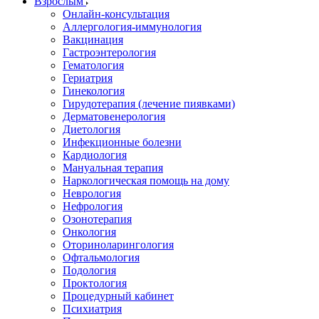
Взрослым
Онлайн-консультация
Аллергология-иммунология
Вакцинация
Гастроэнтерология
Гематология
Гериатрия
Гинекология
Гирудотерапия (лечение пиявками)
Дерматовенерология
Диетология
Инфекционные болезни
Кардиология
Мануальная терапия
Наркологическая помощь на дому
Неврология
Нефрология
Озонотерапия
Онкология
Оториноларингология
Офтальмология
Подология
Проктология
Процедурный кабинет
Психиатрия