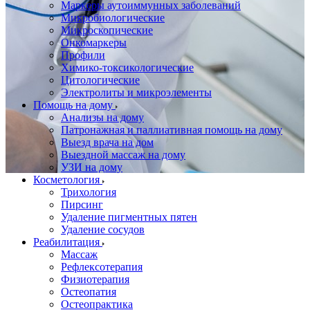
Маркеры аутоиммунных заболеваний
Микробиологические
Микроскопические
Онкомаркеры
Профили
Химико-токсикологические
Цитологические
Электролиты и микроэлементы
Помощь на дому
Анализы на дому
Патронажная и паллиативная помощь на дому
Выезд врача на дом
Выездной массаж на дому
УЗИ на дому
Косметология
Трихология
Пирсинг
Удаление пигментных пятен
Удаление сосудов
Реабилитация
Массаж
Рефлексотерапия
Физиотерапия
Остеопатия
Остеопрактика