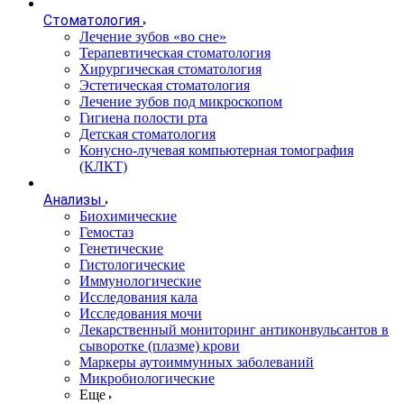
Стоматология
Лечение зубов «во сне»
Терапевтическая стоматология
Хирургическая стоматология
Эстетическая стоматология
Лечение зубов под микроскопом
Гигиена полости рта
Детская стоматология
Конусно-лучевая компьютерная томография
(КЛКТ)
Анализы
Биохимические
Гемостаз
Генетические
Гистологические
Иммунологические
Исследования кала
Исследования мочи
Лекарственный мониторинг антиконвульсантов в
сыворотке (плазме) крови
Маркеры аутоиммунных заболеваний
Микробиологические
Еще