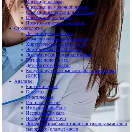
Операции на коже
Операции на молочной железе
Операции на щитовидной железе
Операции при грыжах
Проктологические операции
Стоматология
Лечение зубов «во сне»
Терапевтическая стоматология
Хирургическая стоматология
Эстетическая стоматология
Лечение зубов под микроскопом
Гигиена полости рта
Детская стоматология
Конусно-лучевая компьютерная томография
(КЛКТ)
Анализы
Биохимические
Гемостаз
Генетические
Гистологические
Иммунологические
Исследования кала
Исследования мочи
Лекарственный мониторинг антиконвульсантов в
сыворотке (плазме) крови