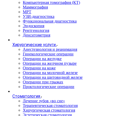
Компьютерная томография (КТ)
Маммография
МРТ
УЗИ-диагностика
Функциональная диагностика
Эндоскопия
Рентгенология
Денситометрия
Хирургические услуги
Анестезиология и реанимация
Гинекологические операции
Операции на желудке
Операции на желчном пузыре
Операции на коже
Операции на молочной железе
Операции на щитовидной железе
Операции при грыжах
Проктологические операции
Стоматология
Лечение зубов «во сне»
Терапевтическая стоматология
Хирургическая стоматология
Эстетическая стоматология