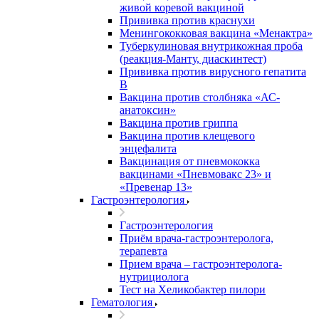
живой коревой вакциной
Прививка против краснухи
Менингококковая вакцина «Менактра»
Туберкулиновая внутрикожная проба
(реакция-Манту, диаскинтест)
Прививка против вирусного гепатита
В
Вакцина против столбняка «АС-
анатоксин»
Вакцина против гриппа
Вакцина против клещевого
энцефалита
Вакцинация от пневмококка
вакцинами «Пневмовакс 23» и
«Превенар 13»
Гастроэнтерология
Гастроэнтерология
Приём врача-гастроэнтеролога,
терапевта
Прием врача – гастроэнтеролога-
нутрициолога
Тест на Хеликобактер пилори
Гематология