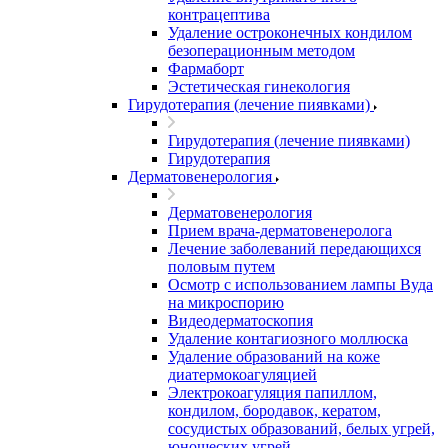
контрацептива
Удаление остроконечных кондилом
безоперационным методом
Фармаборт
Эстетическая гинекология
Гирудотерапия (лечение пиявками)
Гирудотерапия (лечение пиявками)
Гирудотерапия
Дерматовенерология
Дерматовенерология
Прием врача-дерматовенеролога
Лечение заболеваний передающихся
половым путем
Осмотр с использованием лампы Вуда
на микроспорию
Видеодерматоскопия
Удаление контагиозного моллюска
Удаление образований на коже
диатермокоагуляцией
Электрокоагуляция папиллом,
кондилом, бородавок, кератом,
сосудистых образований, белых угрей,
юношеских угрей.