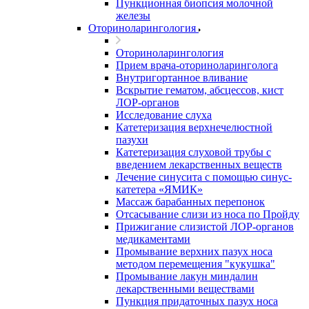
Пункционная биопсия молочной
железы
Оториноларингология
Оториноларингология
Прием врача-оториноларинголога
Внутригортанное вливание
Вскрытие гематом, абсцессов, кист
ЛОР-органов
Исследование слуха
Катетеризация верхнечелюстной
пазухи
Катетеризация слуховой трубы с
введением лекарственных веществ
Лечение синусита с помощью синус-
катетера «ЯМИК»
Массаж барабанных перепонок
Отсасывание слизи из носа по Пройду
Прижигание слизистой ЛОР-органов
медикаментами
Промывание верхних пазух носа
методом перемещения "кукушка"
Промывание лакун миндалин
лекарственными веществами
Пункция придаточных пазух носа