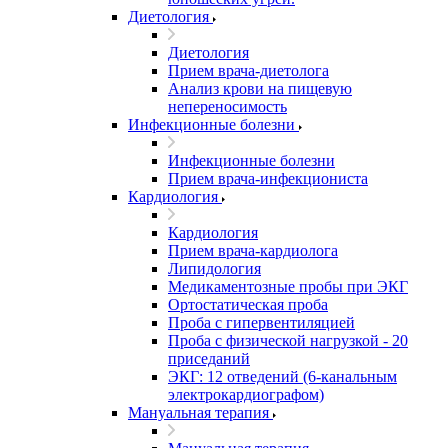
Диетология
Диетология
Прием врача-диетолога
Анализ крови на пищевую
непереносимость
Инфекционные болезни
Инфекционные болезни
Прием врача-инфекциониста
Кардиология
Кардиология
Прием врача-кардиолога
Липидология
Медикаментозные пробы при ЭКГ
Ортостатическая проба
Проба с гипервентиляцией
Проба с физической нагрузкой - 20
приседаний
ЭКГ: 12 отведений (6-канальным
электрокардиографом)
Мануальная терапия