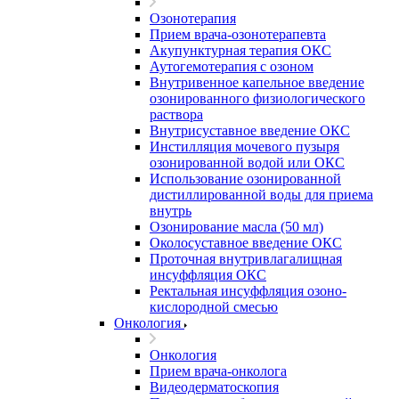
Озонотерапия
Прием врача-озонотерапевта
Акупунктурная терапия ОКС
Аутогемотерапия с озоном
Внутривенное капельное введение
озонированного физиологического
раствора
Внутрисуставное введение ОКС
Инстилляция мочевого пузыря
озонированной водой или ОКС
Использование озонированной
дистиллированной воды для приема
внутрь
Озонирование масла (50 мл)
Околосуставное введение ОКС
Проточная внутривлагалищная
инсуффляция ОКС
Ректальная инсуффляция озоно-
кислородной смесью
Онкология
Онкология
Прием врача-онколога
Видеодерматоскопия