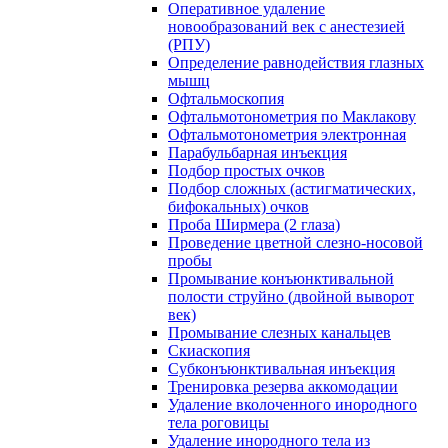
Оперативное удаление
новообразований век с анестезией
(РПУ)
Определение равнодействия глазных
мышц
Офтальмоскопия
Офтальмотонометрия по Маклакову
Офтальмотонометрия электронная
Парабульбарная инъекция
Подбор простых очков
Подбор сложных (астигматических,
бифокальных) очков
Проба Ширмера (2 глаза)
Проведение цветной слезно-носовой
пробы
Промывание конъюнктивальной
полости струйно (двойной выворот
век)
Промывание слезных канальцев
Скиаскопия
Субконъюнктивальная инъекция
Тренировка резерва аккомодации
Удаление вколоченного инородного
тела роговицы
Удаление инородного тела из