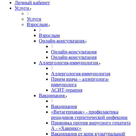
Личный кабинет
Услуги
Услуги
Взрослым
Взрослым
Онлайн-консультация
Онлайн-консультация
Онлайн-консультация
Аллергология-иммунология
Аллергология-иммунология
Прием врача – аллерголога-
иммунолога
АСИТ-терапия
Вакцинация
Вакцинация
«Витагерпавак» - профилактика
рецидивов герпетической инфекции
Прививка против вирусного гепатита
А - «Хаврикс»
Вакцинация от кори культуральной