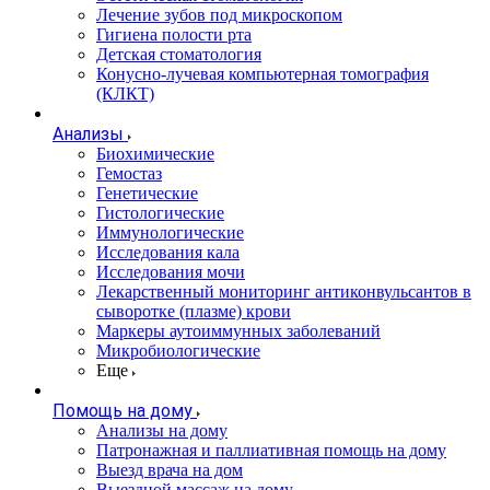
Лечение зубов под микроскопом
Гигиена полости рта
Детская стоматология
Конусно-лучевая компьютерная томография
(КЛКТ)
Анализы
Биохимические
Гемостаз
Генетические
Гистологические
Иммунологические
Исследования кала
Исследования мочи
Лекарственный мониторинг антиконвульсантов в
сыворотке (плазме) крови
Маркеры аутоиммунных заболеваний
Микробиологические
Еще
Помощь на дому
Анализы на дому
Патронажная и паллиативная помощь на дому
Выезд врача на дом
Выездной массаж на дому