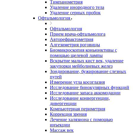
Тимпанометрия
Удаление инородного тела
Удаление серных пробок
Офтальмология
Офтальмология
Прием врача-офтальмолога
Авторефрактометрия
Алгезиметрия роговицы
Биомикроскопия коньюнктивы с
помощью щелевой лампы
Вскрытие малых кист век, удаление
закупорки мейболиевых желез
Зондирование, бужирование слезных
путей
Измерение угла косоглазия
Исследование бинокулярных функций
Исследование запаса аккомодации
Исследование конвергенции,
дивергенции
Компьютерная периметрия
Коррекция зрения
Лечение халязиона с помощью
инъекции
Массаж век