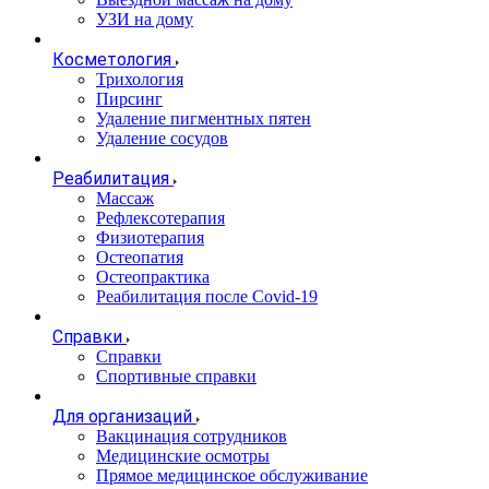
УЗИ на дому
Косметология
Трихология
Пирсинг
Удаление пигментных пятен
Удаление сосудов
Реабилитация
Массаж
Рефлексотерапия
Физиотерапия
Остеопатия
Остеопрактика
Реабилитация после Covid-19
Справки
Справки
Спортивные справки
Для организаций
Вакцинация сотрудников
Медицинские осмотры
Прямое медицинское обслуживание