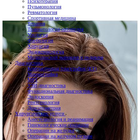
Психотерапия
Пульмонология
Ревматология
Спортивная медицина
Терапия
Травматология-ортопедия
Урология
Флебология
Хирургия
Эндокринология
Медицинский маникюр и педикюр
Диагностика
Компьютерная томография (КТ)
Маммография
МРТ
УЗИ-диагностика
Функциональная диагностика
Эндоскопия
Рентгенология
Денситометрия
Хирургические услуги
Анестезиология и реанимация
Гинекологические операции
Операции на желудке
Операции на желчном пузыре