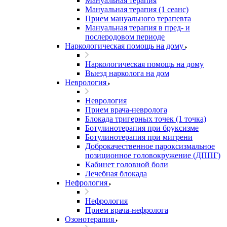
Мануальная терапия
Мануальная терапия (1 сеанс)
Прием мануального терапевта
Мануальная терапия в пред- и
послеродовом периоде
Наркологическая помощь на дому
Наркологическая помощь на дому
Выезд нарколога на дом
Неврология
Неврология
Прием врача-невролога
Блокада тригерных точек (1 точка)
Ботулинотерапия при бруксизме
Ботулинотерапия при мигрени
Доброкачественное пароксизмальное
позиционное головокружение (ДППГ)
Кабинет головной боли
Лечебная блокада
Нефрология
Нефрология
Прием врача-нефролога
Озонотерапия