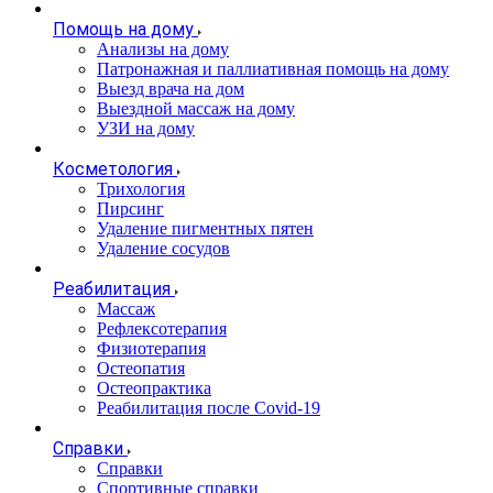
Помощь на дому
Анализы на дому
Патронажная и паллиативная помощь на дому
Выезд врача на дом
Выездной массаж на дому
УЗИ на дому
Косметология
Трихология
Пирсинг
Удаление пигментных пятен
Удаление сосудов
Реабилитация
Массаж
Рефлексотерапия
Физиотерапия
Остеопатия
Остеопрактика
Реабилитация после Covid-19
Справки
Справки
Спортивные справки