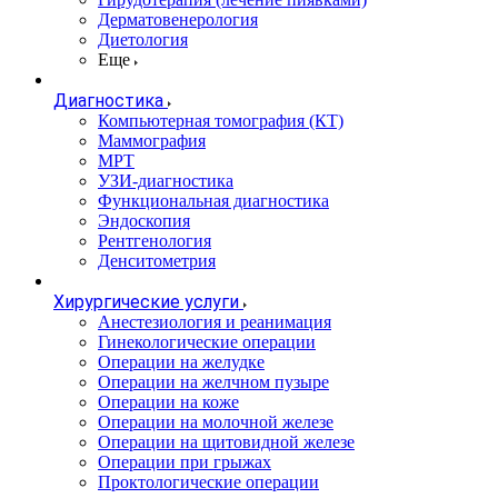
Дерматовенерология
Диетология
Еще
Диагностика
Компьютерная томография (КТ)
Маммография
МРТ
УЗИ-диагностика
Функциональная диагностика
Эндоскопия
Рентгенология
Денситометрия
Хирургические услуги
Анестезиология и реанимация
Гинекологические операции
Операции на желудке
Операции на желчном пузыре
Операции на коже
Операции на молочной железе
Операции на щитовидной железе
Операции при грыжах
Проктологические операции