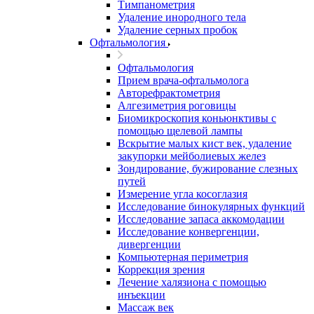
Тимпанометрия
Удаление инородного тела
Удаление серных пробок
Офтальмология
Офтальмология
Прием врача-офтальмолога
Авторефрактометрия
Алгезиметрия роговицы
Биомикроскопия коньюнктивы с
помощью щелевой лампы
Вскрытие малых кист век, удаление
закупорки мейболиевых желез
Зондирование, бужирование слезных
путей
Измерение угла косоглазия
Исследование бинокулярных функций
Исследование запаса аккомодации
Исследование конвергенции,
дивергенции
Компьютерная периметрия
Коррекция зрения
Лечение халязиона с помощью
инъекции
Массаж век