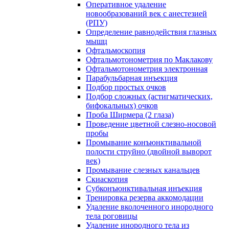
Оперативное удаление
новообразований век с анестезией
(РПУ)
Определение равнодействия глазных
мышц
Офтальмоскопия
Офтальмотонометрия по Маклакову
Офтальмотонометрия электронная
Парабульбарная инъекция
Подбор простых очков
Подбор сложных (астигматических,
бифокальных) очков
Проба Ширмера (2 глаза)
Проведение цветной слезно-носовой
пробы
Промывание конъюнктивальной
полости струйно (двойной выворот
век)
Промывание слезных канальцев
Скиаскопия
Субконъюнктивальная инъекция
Тренировка резерва аккомодации
Удаление вколоченного инородного
тела роговицы
Удаление инородного тела из