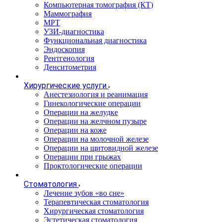
Компьютерная томография (КТ)
Маммография
МРТ
УЗИ-диагностика
Функциональная диагностика
Эндоскопия
Рентгенология
Денситометрия
Хирургические услуги
Анестезиология и реанимация
Гинекологические операции
Операции на желудке
Операции на желчном пузыре
Операции на коже
Операции на молочной железе
Операции на щитовидной железе
Операции при грыжах
Проктологические операции
Стоматология
Лечение зубов «во сне»
Терапевтическая стоматология
Хирургическая стоматология
Эстетическая стоматология