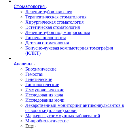
Стоматология
Лечение зубов «во сне»
Терапевтическая стоматология
Хирургическая стоматология
Эстетическая стоматология
Лечение зубов под микроскопом
Гигиена полости рта
Детская стоматология
Конусно-лучевая компьютерная томография
(КЛКТ)
Анализы
Биохимические
Гемостаз
Генетические
Гистологические
Иммунологические
Исследования кала
Исследования мочи
Лекарственный мониторинг антиконвульсантов в
сыворотке (плазме) крови
Маркеры аутоиммунных заболеваний
Микробиологические
Еще