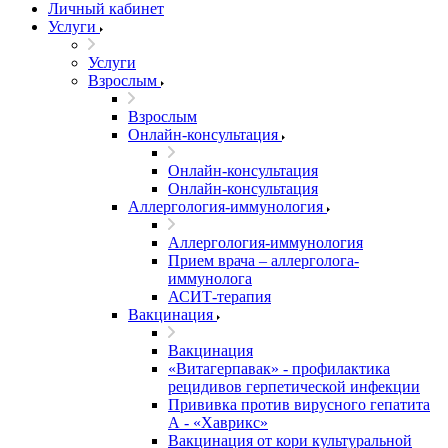
Личный кабинет
Услуги
Услуги
Взрослым
Взрослым
Онлайн-консультация
Онлайн-консультация
Онлайн-консультация
Аллергология-иммунология
Аллергология-иммунология
Прием врача – аллерголога-
иммунолога
АСИТ-терапия
Вакцинация
Вакцинация
«Витагерпавак» - профилактика
рецидивов герпетической инфекции
Прививка против вирусного гепатита
А - «Хаврикс»
Вакцинация от кори культуральной