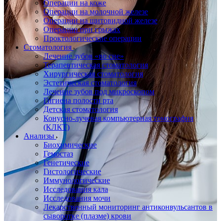
Операции на коже
Операции на молочной железе
Операции на щитовидной железе
Операции при грыжах
Проктологические операции
Стоматология
Лечение зубов «во сне»
Терапевтическая стоматология
Хирургическая стоматология
Эстетическая стоматология
Лечение зубов под микроскопом
Гигиена полости рта
Детская стоматология
Конусно-лучевая компьютерная томография
(КЛКТ)
Анализы
Биохимические
Гемостаз
Генетические
Гистологические
Иммунологические
Исследования кала
Исследования мочи
Лекарственный мониторинг антиконвульсантов в
сыворотке (плазме) крови