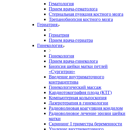
Гематология
Прием врача-гематолога
Стернальная пункция костного мозга
Трепанобиопсия костного мозга
Гериатрия
Гериатрия
Прием врача-гериатра
Гинекология
Гинекология
Прием врача-гинеколога
Биопсия шейки матки петлей
«Сургитрон»
Введение внутриматочного
контрацептива
Гинекологический массаж
Кардиотокография плода (КТГ)
Компьютерная кольпоскопия
Лазеротерапия в гинекологии
Радиоволновая коагуляция кондилом
Радиоволновое лечение эрозии шейки
матки
Скрининг I триместра беременности
Удаление внутриматочного