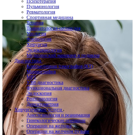
Психотерапия
Пульмонология
Ревматология
Спортивная медицина
Терапия
Травматология-ортопедия
Урология
Флебология
Хирургия
Эндокринология
Медицинский маникюр и педикюр
Диагностика
Компьютерная томография (КТ)
Маммография
МРТ
УЗИ-диагностика
Функциональная диагностика
Эндоскопия
Рентгенология
Денситометрия
Хирургические услуги
Анестезиология и реанимация
Гинекологические операции
Операции на желудке
Операции на желчном пузыре