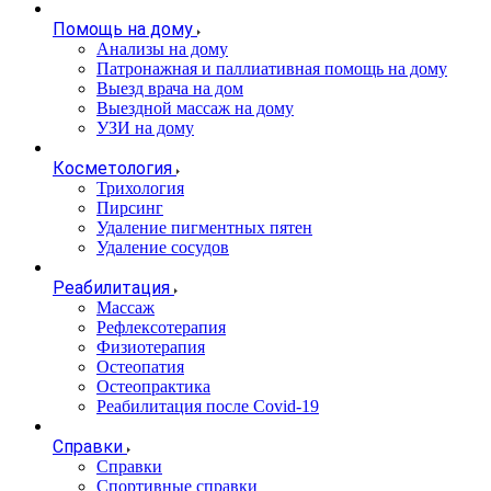
Помощь на дому
Анализы на дому
Патронажная и паллиативная помощь на дому
Выезд врача на дом
Выездной массаж на дому
УЗИ на дому
Косметология
Трихология
Пирсинг
Удаление пигментных пятен
Удаление сосудов
Реабилитация
Массаж
Рефлексотерапия
Физиотерапия
Остеопатия
Остеопрактика
Реабилитация после Covid-19
Справки
Справки
Спортивные справки