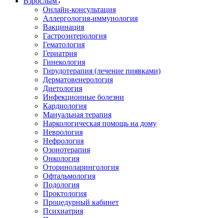
Взрослым
Онлайн-консультация
Аллергология-иммунология
Вакцинация
Гастроэнтерология
Гематология
Гериатрия
Гинекология
Гирудотерапия (лечение пиявками)
Дерматовенерология
Диетология
Инфекционные болезни
Кардиология
Мануальная терапия
Наркологическая помощь на дому
Неврология
Нефрология
Озонотерапия
Онкология
Оториноларингология
Офтальмология
Подология
Проктология
Процедурный кабинет
Психиатрия