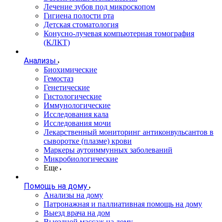
Лечение зубов под микроскопом
Гигиена полости рта
Детская стоматология
Конусно-лучевая компьютерная томография
(КЛКТ)
Анализы
Биохимические
Гемостаз
Генетические
Гистологические
Иммунологические
Исследования кала
Исследования мочи
Лекарственный мониторинг антиконвульсантов в
сыворотке (плазме) крови
Маркеры аутоиммунных заболеваний
Микробиологические
Еще
Помощь на дому
Анализы на дому
Патронажная и паллиативная помощь на дому
Выезд врача на дом
Выездной массаж на дому