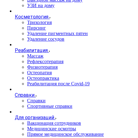
УЗИ на дому
Косметология
Трихология
Пирсинг
Удаление пигментных пятен
Удаление сосудов
Реабилитация
Массаж
Рефлексотерапия
Физиотерапия
Остеопатия
Остеопрактика
Реабилитация после Covid-19
Справки
Справки
Спортивные справки
Для организаций
Вакцинация сотрудников
Медицинские осмотры
Прямое медицинское обслуживание