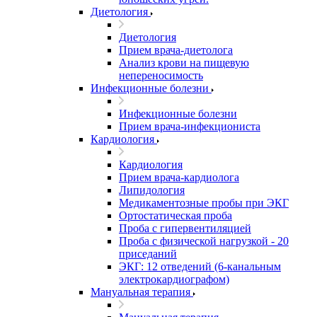
Диетология
Диетология
Прием врача-диетолога
Анализ крови на пищевую
непереносимость
Инфекционные болезни
Инфекционные болезни
Прием врача-инфекциониста
Кардиология
Кардиология
Прием врача-кардиолога
Липидология
Медикаментозные пробы при ЭКГ
Ортостатическая проба
Проба с гипервентиляцией
Проба с физической нагрузкой - 20
приседаний
ЭКГ: 12 отведений (6-канальным
электрокардиографом)
Мануальная терапия