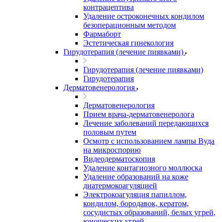
контрацептива
Удаление остроконечных кондилом
безоперационным методом
Фармаборт
Эстетическая гинекология
Гирудотерапия (лечение пиявками)
Гирудотерапия (лечение пиявками)
Гирудотерапия
Дерматовенерология
Дерматовенерология
Прием врача-дерматовенеролога
Лечение заболеваний передающихся
половым путем
Осмотр с использованием лампы Вуда
на микроспорию
Видеодерматоскопия
Удаление контагиозного моллюска
Удаление образований на коже
диатермокоагуляцией
Электрокоагуляция папиллом,
кондилом, бородавок, кератом,
сосудистых образований, белых угрей,
юношеских угрей.