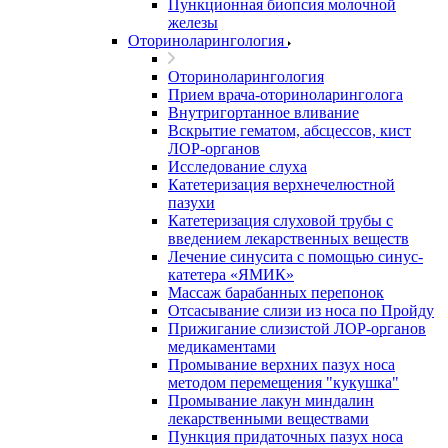
Пункционная биопсия молочной
железы
Оториноларингология
Оториноларингология
Прием врача-оториноларинголога
Внутригортанное вливание
Вскрытие гематом, абсцессов, кист
ЛОР-органов
Исследование слуха
Катетеризация верхнечелюстной
пазухи
Катетеризация слуховой трубы с
введением лекарственных веществ
Лечение синусита с помощью синус-
катетера «ЯМИК»
Массаж барабанных перепонок
Отсасывание слизи из носа по Пройду
Прижигание слизистой ЛОР-органов
медикаментами
Промывание верхних пазух носа
методом перемещения "кукушка"
Промывание лакун миндалин
лекарственными веществами
Пункция придаточных пазух носа