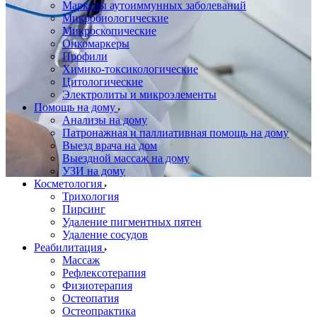
Маркеры аутоиммунных заболеваний
Микробиологические
Микроскопические
Онкомаркеры
Профили
Химико-токсикологические
Цитологические
Электролиты и микроэлементы
Помощь на дому
Анализы на дому
Патронажная и паллиативная помощь на дому
Выезд врача на дом
Выездной массаж на дому
УЗИ на дому
Косметология
Трихология
Пирсинг
Удаление пигментных пятен
Удаление сосудов
Реабилитация
Массаж
Рефлексотерапия
Физиотерапия
Остеопатия
Остеопрактика