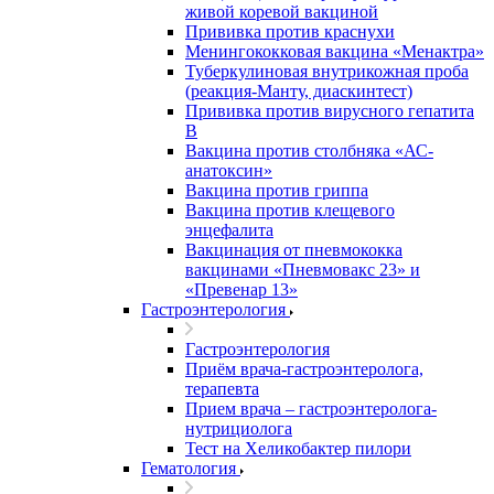
живой коревой вакциной
Прививка против краснухи
Менингококковая вакцина «Менактра»
Туберкулиновая внутрикожная проба
(реакция-Манту, диаскинтест)
Прививка против вирусного гепатита
В
Вакцина против столбняка «АС-
анатоксин»
Вакцина против гриппа
Вакцина против клещевого
энцефалита
Вакцинация от пневмококка
вакцинами «Пневмовакс 23» и
«Превенар 13»
Гастроэнтерология
Гастроэнтерология
Приём врача-гастроэнтеролога,
терапевта
Прием врача – гастроэнтеролога-
нутрициолога
Тест на Хеликобактер пилори
Гематология