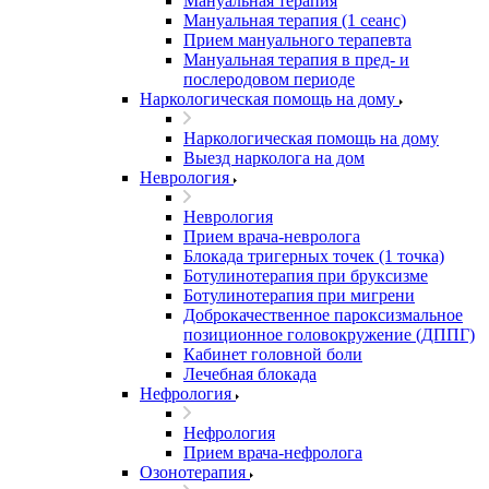
Мануальная терапия
Мануальная терапия (1 сеанс)
Прием мануального терапевта
Мануальная терапия в пред- и
послеродовом периоде
Наркологическая помощь на дому
Наркологическая помощь на дому
Выезд нарколога на дом
Неврология
Неврология
Прием врача-невролога
Блокада тригерных точек (1 точка)
Ботулинотерапия при бруксизме
Ботулинотерапия при мигрени
Доброкачественное пароксизмальное
позиционное головокружение (ДППГ)
Кабинет головной боли
Лечебная блокада
Нефрология
Нефрология
Прием врача-нефролога
Озонотерапия