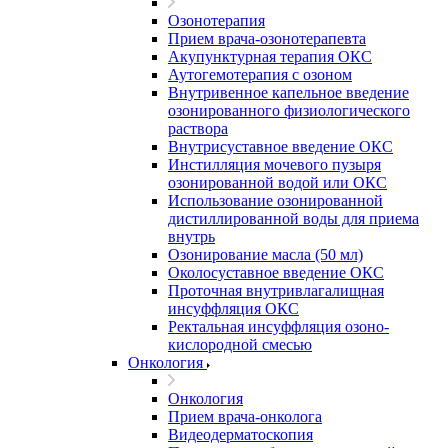
Озонотерапия
Прием врача-озонотерапевта
Акупунктурная терапия ОКС
Аутогемотерапия с озоном
Внутривенное капельное введение
озонированного физиологического
раствора
Внутрисуставное введение ОКС
Инстилляция мочевого пузыря
озонированной водой или ОКС
Использование озонированной
дистиллированной воды для приема
внутрь
Озонирование масла (50 мл)
Околосуставное введение ОКС
Проточная внутривлагалищная
инсуффляция ОКС
Ректальная инсуффляция озоно-
кислородной смесью
Онкология
Онкология
Прием врача-онколога
Видеодерматоскопия