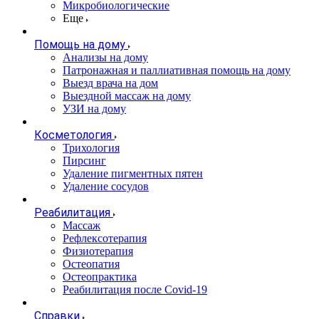
Микробиологические
Еще
Помощь на дому
Анализы на дому
Патронажная и паллиативная помощь на дому
Выезд врача на дом
Выездной массаж на дому
УЗИ на дому
Косметология
Трихология
Пирсинг
Удаление пигментных пятен
Удаление сосудов
Реабилитация
Массаж
Рефлексотерапия
Физиотерапия
Остеопатия
Остеопрактика
Реабилитация после Covid-19
Справки