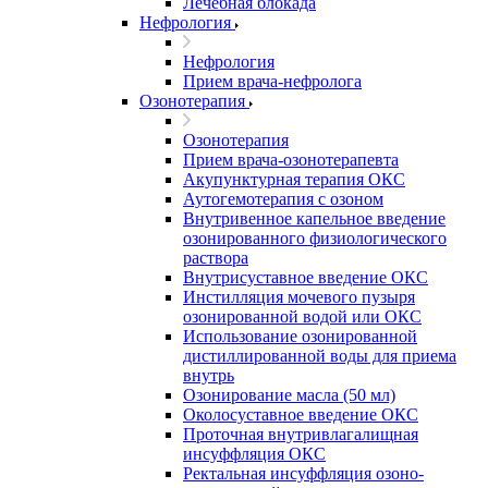
Лечебная блокада
Нефрология
Нефрология
Прием врача-нефролога
Озонотерапия
Озонотерапия
Прием врача-озонотерапевта
Акупунктурная терапия ОКС
Аутогемотерапия с озоном
Внутривенное капельное введение
озонированного физиологического
раствора
Внутрисуставное введение ОКС
Инстилляция мочевого пузыря
озонированной водой или ОКС
Использование озонированной
дистиллированной воды для приема
внутрь
Озонирование масла (50 мл)
Околосуставное введение ОКС
Проточная внутривлагалищная
инсуффляция ОКС
Ректальная инсуффляция озоно-