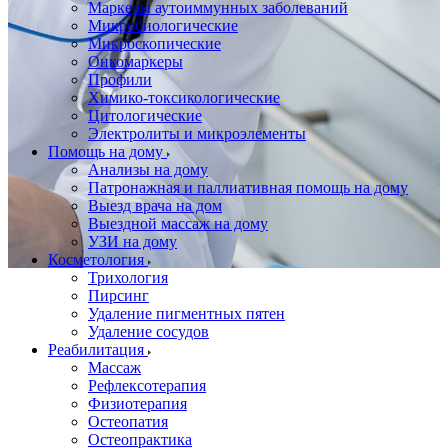
Маркеры аутоиммунных заболеваний
Микробиологические
Микроскопические
Онкомаркеры
Профили
Химико-токсикологические
Цитологические
Электролиты и микроэлементы
Помощь на дому
Анализы на дому
Патронажная и паллиативная помощь на дому
Выезд врача на дом
Выездной массаж на дому
УЗИ на дому
Косметология
Трихология
Пирсинг
Удаление пигментных пятен
Удаление сосудов
Реабилитация
Массаж
Рефлексотерапия
Физиотерапия
Остеопатия
Остеопрактика