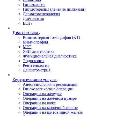
Гинекология
Гирудотерапия (лечение пиявками)
Дерматовенерология
Диетология
Еще
Диагностика
Компьютерная томография (КТ)
Маммография
МРТ
УЗИ-диагностика
Функциональная диагностика
Эндоскопия
Рентгенология
Денситометрия
Хирургические услуги
Анестезиология и реанимация
Гинекологические операции
Операции на желудке
Операции на желчном пузыре
Операции на коже
Операции на молочной железе
Операции на щитовидной железе