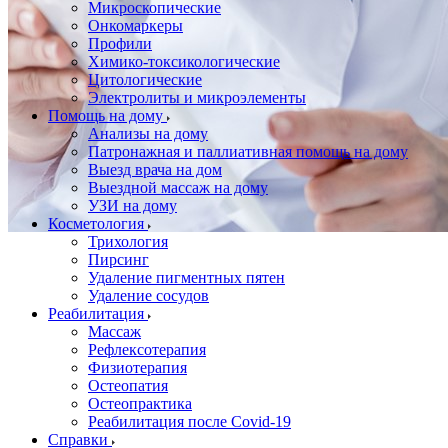
Микроскопические
Онкомаркеры
Профили
Химико-токсикологические
Цитологические
Электролиты и микроэлементы
Помощь на дому
Анализы на дому
Патронажная и паллиативная помощь на дому
Выезд врача на дом
Выездной массаж на дому
УЗИ на дому
Косметология
Трихология
Пирсинг
Удаление пигментных пятен
Удаление сосудов
Реабилитация
Массаж
Рефлексотерапия
Физиотерапия
Остеопатия
Остеопрактика
Реабилитация после Covid-19
Справки