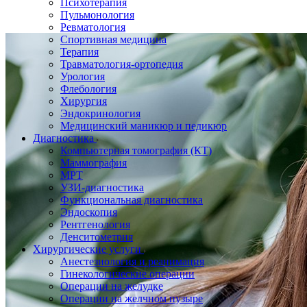
Психотерапия
Пульмонология
Ревматология
Спортивная медицина
Терапия
Травматология-ортопедия
Урология
Флебология
Хирургия
Эндокринология
Медицинский маникюр и педикюр
Диагностика
Компьютерная томография (КТ)
Маммография
МРТ
УЗИ-диагностика
Функциональная диагностика
Эндоскопия
Рентгенология
Денситометрия
Хирургические услуги
Анестезиология и реанимация
Гинекологические операции
Операции на желудке
Операции на желчном пузыре