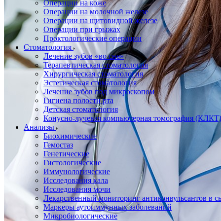
Операции на коже
Операции на молочной железе
Операции на щитовидной железе
Операции при грыжах
Проктологические операции
Стоматология
Лечение зубов «во сне»
Терапевтическая стоматология
Хирургическая стоматология
Эстетическая стоматология
Лечение зубов под микроскопом
Гигиена полости рта
Детская стоматология
Конусно-лучевая компьютерная томография (КЛКТ
Анализы
Биохимические
Гемостаз
Генетические
Гистологические
Иммунологические
Исследования кала
Исследования мочи
Лекарственный мониторинг антиконвульсантов в сы
Маркеры аутоиммунных заболеваний
Микробиологические