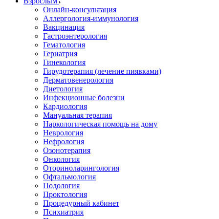
Взрослым
Онлайн-консультация
Аллергология-иммунология
Вакцинация
Гастроэнтерология
Гематология
Гериатрия
Гинекология
Гирудотерапия (лечение пиявками)
Дерматовенерология
Диетология
Инфекционные болезни
Кардиология
Мануальная терапия
Наркологическая помощь на дому
Неврология
Нефрология
Озонотерапия
Онкология
Оториноларингология
Офтальмология
Подология
Проктология
Процедурный кабинет
Психиатрия