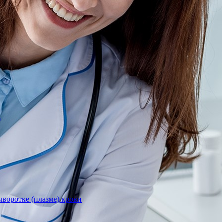
)
воротке (плазме) крови