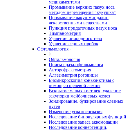
медикаментами
Промывание верхних пазух носа
методом перемещения "кукушка"
Промывание лакун миндалин
лекарственными веществами
Пункция придаточных пазух носа
Тимпанометрия
Удаление инородного тела
Удаление серных пробок
Офтальмология
Офтальмология
Прием врача-офтальмолога
Авторефрактометрия
Алгезиметрия роговицы
Биомикроскопия коньюнктивы с
помощью щелевой лампы
Вскрытие малых кист век, удаление
закупорки мейболиевых желез
Зондирование, бужирование слезных
путей
Измерение угла косоглазия
Исследование бинокулярных функций
Исследование запаса аккомодации
Исследование конвергенции,