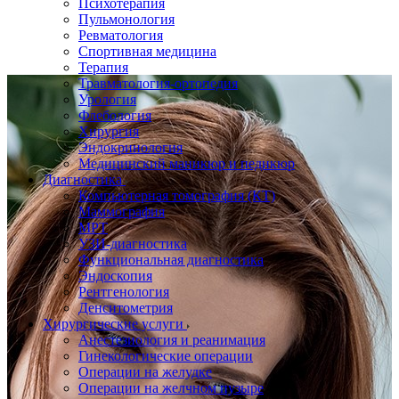
Психотерапия
Пульмонология
Ревматология
Спортивная медицина
Терапия
Травматология-ортопедия
Урология
Флебология
Хирургия
Эндокринология
Медицинский маникюр и педикюр
Диагностика
Компьютерная томография (КТ)
Маммография
МРТ
УЗИ-диагностика
Функциональная диагностика
Эндоскопия
Рентгенология
Денситометрия
Хирургические услуги
Анестезиология и реанимация
Гинекологические операции
Операции на желудке
Операции на желчном пузыре