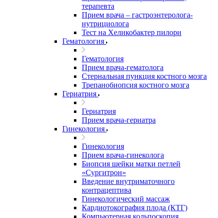
терапевта
Прием врача – гастроэнтеролога-
нутрициолога
Тест на Хеликобактер пилори
Гематология
Гематология
Прием врача-гематолога
Стернальная пункция костного мозга
Трепанобиопсия костного мозга
Гериатрия
Гериатрия
Прием врача-гериатра
Гинекология
Гинекология
Прием врача-гинеколога
Биопсия шейки матки петлей
«Сургитрон»
Введение внутриматочного
контрацептива
Гинекологический массаж
Кардиотокография плода (КТГ)
Компьютерная кольпоскопия