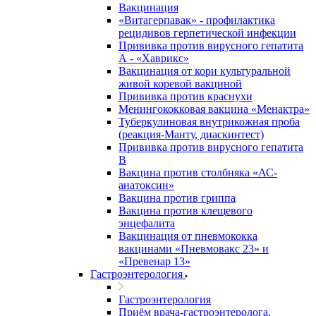
Вакцинация
«Витагерпавак» - профилактика
рецидивов герпетической инфекции
Прививка против вирусного гепатита
А - «Хаврикс»
Вакцинация от кори культуральной
живой коревой вакциной
Прививка против краснухи
Менингококковая вакцина «Менактра»
Туберкулиновая внутрикожная проба
(реакция-Манту, диаскинтест)
Прививка против вирусного гепатита
В
Вакцина против столбняка «АС-
анатоксин»
Вакцина против гриппа
Вакцина против клещевого
энцефалита
Вакцинация от пневмококка
вакцинами «Пневмовакс 23» и
«Превенар 13»
Гастроэнтерология
Гастроэнтерология
Приём врача-гастроэнтеролога,