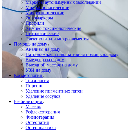
Маркеры аутоиммунных заболеваний
Микробиологические
Микроскопические
Онкомаркеры
Профили
Химико-токсикологические
Цитологические
Электролиты и микроэлементы
Помощь на дому
Анализы на дому
Патронажная и паллиативная помощь на дому
Выезд врача на дом
Выездной массаж на дому
УЗИ на дому
Косметология
Трихология
Пирсинг
Удаление пигментных пятен
Удаление сосудов
Реабилитация
Массаж
Рефлексотерапия
Физиотерапия
Остеопатия
Остеопрактика