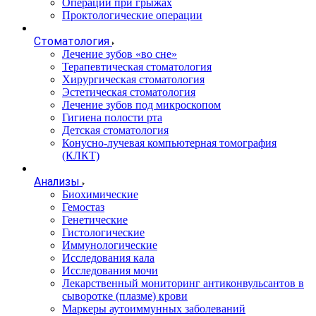
Операции при грыжах
Проктологические операции
Стоматология
Лечение зубов «во сне»
Терапевтическая стоматология
Хирургическая стоматология
Эстетическая стоматология
Лечение зубов под микроскопом
Гигиена полости рта
Детская стоматология
Конусно-лучевая компьютерная томография
(КЛКТ)
Анализы
Биохимические
Гемостаз
Генетические
Гистологические
Иммунологические
Исследования кала
Исследования мочи
Лекарственный мониторинг антиконвульсантов в
сыворотке (плазме) крови
Маркеры аутоиммунных заболеваний