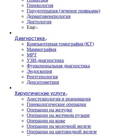
Гинекология
Гирудотерапия (лечение пиявками)
Дерматовенерология
Диетология
Еще
Диагностика
Компьютерная томография (КТ)
Маммография
МРТ
УЗИ-диагностика
Функциональная диагностика
Эндоскопия
Рентгенология
Денситометрия
Хирургические услуги
Анестезиология и реанимация
Гинекологические операции
Операции на желудке
Операции на желчном пузыре
Операции на коже
Операции на молочной железе
Операции на щитовидной железе