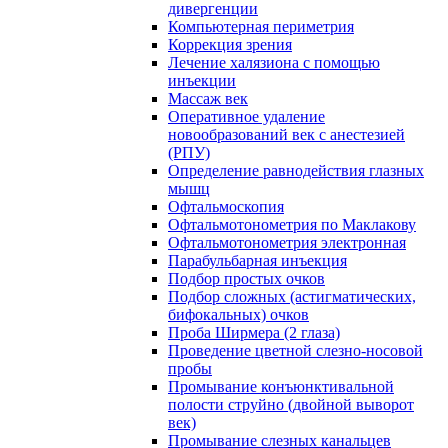
дивергенции
Компьютерная периметрия
Коррекция зрения
Лечение халязиона с помощью
инъекции
Массаж век
Оперативное удаление
новообразований век с анестезией
(РПУ)
Определение равнодействия глазных
мышц
Офтальмоскопия
Офтальмотонометрия по Маклакову
Офтальмотонометрия электронная
Парабульбарная инъекция
Подбор простых очков
Подбор сложных (астигматических,
бифокальных) очков
Проба Ширмера (2 глаза)
Проведение цветной слезно-носовой
пробы
Промывание конъюнктивальной
полости струйно (двойной выворот
век)
Промывание слезных канальцев