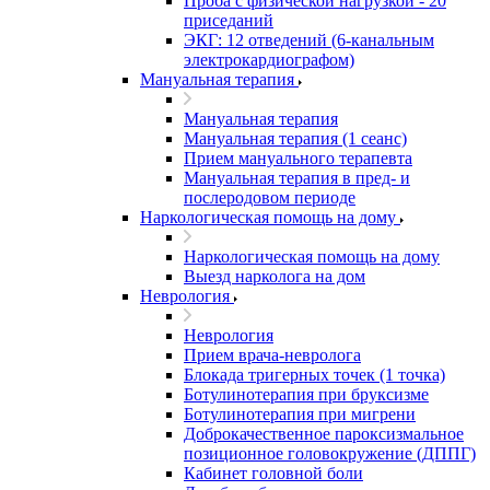
Проба с физической нагрузкой - 20
приседаний
ЭКГ: 12 отведений (6-канальным
электрокардиографом)
Мануальная терапия
Мануальная терапия
Мануальная терапия (1 сеанс)
Прием мануального терапевта
Мануальная терапия в пред- и
послеродовом периоде
Наркологическая помощь на дому
Наркологическая помощь на дому
Выезд нарколога на дом
Неврология
Неврология
Прием врача-невролога
Блокада тригерных точек (1 точка)
Ботулинотерапия при бруксизме
Ботулинотерапия при мигрени
Доброкачественное пароксизмальное
позиционное головокружение (ДППГ)
Кабинет головной боли