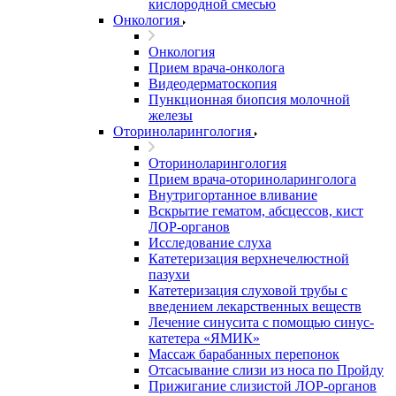
кислородной смесью
Онкология
Онкология
Прием врача-онколога
Видеодерматоскопия
Пункционная биопсия молочной
железы
Оториноларингология
Оториноларингология
Прием врача-оториноларинголога
Внутригортанное вливание
Вскрытие гематом, абсцессов, кист
ЛОР-органов
Исследование слуха
Катетеризация верхнечелюстной
пазухи
Катетеризация слуховой трубы с
введением лекарственных веществ
Лечение синусита с помощью синус-
катетера «ЯМИК»
Массаж барабанных перепонок
Отсасывание слизи из носа по Пройду
Прижигание слизистой ЛОР-органов