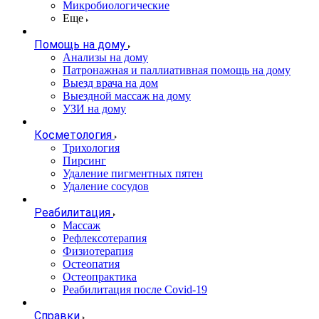
Микробиологические
Еще
Помощь на дому
Анализы на дому
Патронажная и паллиативная помощь на дому
Выезд врача на дом
Выездной массаж на дому
УЗИ на дому
Косметология
Трихология
Пирсинг
Удаление пигментных пятен
Удаление сосудов
Реабилитация
Массаж
Рефлексотерапия
Физиотерапия
Остеопатия
Остеопрактика
Реабилитация после Covid-19
Справки