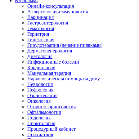
Взрослым
Онлайн-консультация
Аллергология-иммунология
Вакцинация
Гастроэнтерология
Гематология
Гериатрия
Гинекология
Гирудотерапия (лечение пиявками)
Дерматовенерология
Диетология
Инфекционные болезни
Кардиология
Мануальная терапия
Наркологическая помощь на дому
Неврология
Нефрология
Озонотерапия
Онкология
Оториноларингология
Офтальмология
Подология
Проктология
Процедурный кабинет
Психиатрия