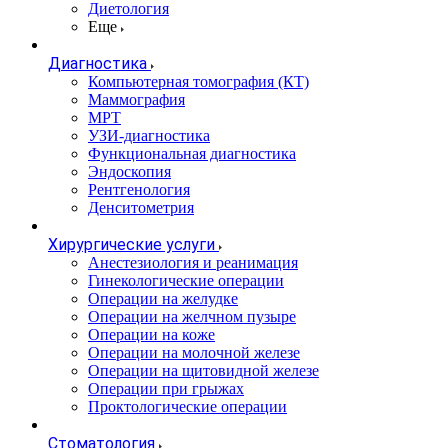
Диетология
Еще
Диагностика
Компьютерная томография (КТ)
Маммография
МРТ
УЗИ-диагностика
Функциональная диагностика
Эндоскопия
Рентгенология
Денситометрия
Хирургические услуги
Анестезиология и реанимация
Гинекологические операции
Операции на желудке
Операции на желчном пузыре
Операции на коже
Операции на молочной железе
Операции на щитовидной железе
Операции при грыжах
Проктологические операции
Стоматология