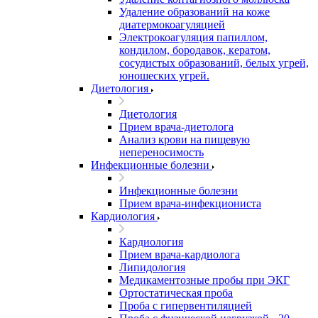
Удаление образований на коже
диатермокоагуляцией
Электрокоагуляция папиллом,
кондилом, бородавок, кератом,
сосудистых образований, белых угрей,
юношеских угрей.
Диетология
Диетология
Прием врача-диетолога
Анализ крови на пищевую
непереносимость
Инфекционные болезни
Инфекционные болезни
Прием врача-инфекциониста
Кардиология
Кардиология
Прием врача-кардиолога
Липидология
Медикаментозные пробы при ЭКГ
Ортостатическая проба
Проба с гипервентиляцией