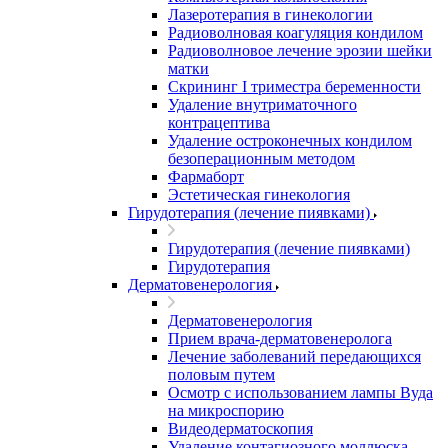
Лазеротерапия в гинекологии
Радиоволновая коагуляция кондилом
Радиоволновое лечение эрозии шейки
матки
Скрининг I триместра беременности
Удаление внутриматочного
контрацептива
Удаление остроконечных кондилом
безоперационным методом
Фармаборт
Эстетическая гинекология
Гирудотерапия (лечение пиявками)
Гирудотерапия (лечение пиявками)
Гирудотерапия
Дерматовенерология
Дерматовенерология
Прием врача-дерматовенеролога
Лечение заболеваний передающихся
половым путем
Осмотр с использованием лампы Вуда
на микроспорию
Видеодерматоскопия
Удаление контагиозного моллюска