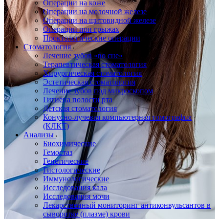
Операции на коже
Операции на молочной железе
Операции на щитовидной железе
Операции при грыжах
Проктологические операции
Стоматология
Лечение зубов «во сне»
Терапевтическая стоматология
Хирургическая стоматология
Эстетическая стоматология
Лечение зубов под микроскопом
Гигиена полости рта
Детская стоматология
Конусно-лучевая компьютерная томография
(КЛКТ)
Анализы
Биохимические
Гемостаз
Генетические
Гистологические
Иммунологические
Исследования кала
Исследования мочи
Лекарственный мониторинг антиконвульсантов в
сыворотке (плазме) крови