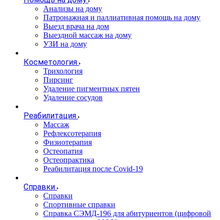
Анализы на дому
Патронажная и паллиативная помощь на дому
Выезд врача на дом
Выездной массаж на дому
УЗИ на дому
Косметология
Трихология
Пирсинг
Удаление пигментных пятен
Удаление сосудов
Реабилитация
Массаж
Рефлексотерапия
Физиотерапия
Остеопатия
Остеопрактика
Реабилитация после Covid-19
Справки
Справки
Спортивные справки
Справка СЭМД‑196 для абитуриентов (цифровой