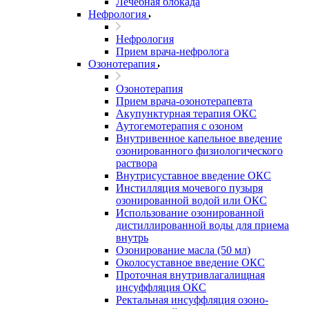
Лечебная блокада
Нефрология
Нефрология
Прием врача-нефролога
Озонотерапия
Озонотерапия
Прием врача-озонотерапевта
Акупунктурная терапия ОКС
Аутогемотерапия с озоном
Внутривенное капельное введение
озонированного физиологического
раствора
Внутрисуставное введение ОКС
Инстилляция мочевого пузыря
озонированной водой или ОКС
Использование озонированной
дистиллированной воды для приема
внутрь
Озонирование масла (50 мл)
Околосуставное введение ОКС
Проточная внутривлагалищная
инсуффляция ОКС
Ректальная инсуффляция озоно-