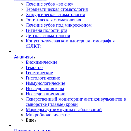
Лечение зубов «во сне»
Терапевтическая стоматология
Хирургическая стоматология
Эстетическая стоматология
Лечение зубов под микроскопом
Гигиена полости рта
Детская стоматология
Конусно-лучевая компьютерная томография
(КЛКТ)
Анализы
Биохимические
Гемостаз
Генетические
Гистологические
Иммунологические
Исследования кала
Исследования мочи
Лекарственный мониторинг антиконвульсантов в
сыворотке (плазме) крови
Маркеры аутоиммунных заболеваний
Микробиологические
Еще
Помощь на дому