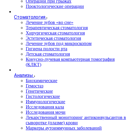
Операции при грыжах
Проктологические операции
Стоматология
Лечение зубов «во сне»
Терапевтическая стоматология
Хирургическая стоматология
Эстетическая стоматология
Лечение зубов под микроскопом
Гигиена полости рта
Детская стоматология
Конусно-лучевая компьютерная томография
(КЛКТ)
Анализы
Биохимические
Гемостаз
Генетические
Гистологические
Иммунологические
Исследования кала
Исследования мочи
Лекарственный мониторинг антиконвульсантов в
сыворотке (плазме) крови
Маркеры аутоиммунных заболеваний