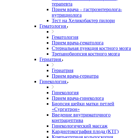
терапевта
Прием врача – гастроэнтеролога-
нутрициолога
Тест на Хеликобактер пилори
Гематология
Гематология
Прием врача-гематолога
Стернальная пункция костного мозга
Трепанобиопсия костного мозга
Гериатрия
Гериатрия
Прием врача-гериатра
Гинекология
Гинекология
Прием врача-гинеколога
Биопсия шейки матки петлей
«Сургитрон»
Введение внутриматочного
контрацептива
Гинекологический массаж
Кардиотокография плода (КТГ)
Компьютерная кольпоскопия