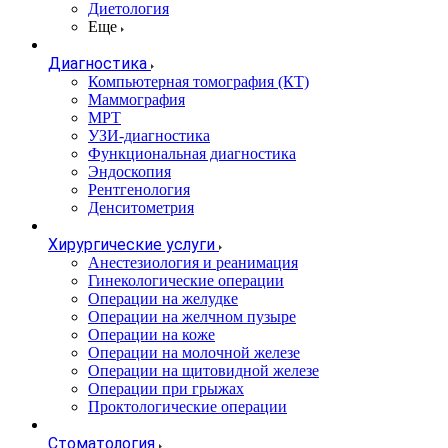
Диетология
Еще
Диагностика
Компьютерная томография (КТ)
Маммография
МРТ
УЗИ-диагностика
Функциональная диагностика
Эндоскопия
Рентгенология
Денситометрия
Хирургические услуги
Анестезиология и реанимация
Гинекологические операции
Операции на желудке
Операции на желчном пузыре
Операции на коже
Операции на молочной железе
Операции на щитовидной железе
Операции при грыжах
Проктологические операции
Стоматология