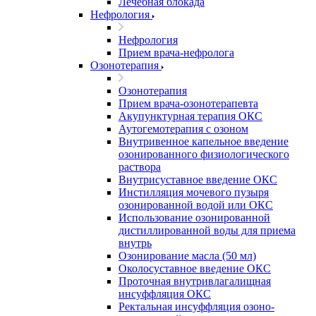
Лечебная блокада
Нефрология
Нефрология
Прием врача-нефролога
Озонотерапия
Озонотерапия
Прием врача-озонотерапевта
Акупунктурная терапия ОКС
Аутогемотерапия с озоном
Внутривенное капельное введение
озонированного физиологического
раствора
Внутрисуставное введение ОКС
Инстилляция мочевого пузыря
озонированной водой или ОКС
Использование озонированной
дистиллированной воды для приема
внутрь
Озонирование масла (50 мл)
Околосуставное введение ОКС
Проточная внутривлагалищная
инсуффляция ОКС
Ректальная инсуффляция озоно-