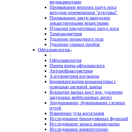
медикаментами
Промывание верхних пазух носа
методом перемещения "кукушка"
Промывание лакун миндалин
лекарственными веществами
Пункция придаточных пазух носа
Тимпанометрия
Удаление инородного тела
Удаление серных пробок
Офтальмология
Офтальмология
Прием врача-офтальмолога
Авторефрактометрия
Алгезиметрия роговицы
Биомикроскопия коньюнктивы с
помощью щелевой лампы
Вскрытие малых кист век, удаление
закупорки мейболиевых желез
Зондирование, бужирование слезных
путей
Измерение угла косоглазия
Исследование бинокулярных функций
Исследование запаса аккомодации
Исследование конвергенции,