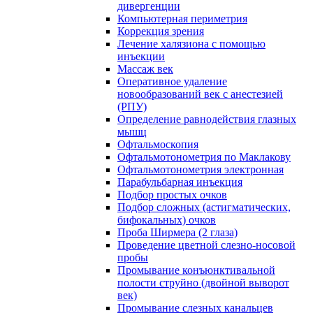
дивергенции
Компьютерная периметрия
Коррекция зрения
Лечение халязиона с помощью
инъекции
Массаж век
Оперативное удаление
новообразований век с анестезией
(РПУ)
Определение равнодействия глазных
мышц
Офтальмоскопия
Офтальмотонометрия по Маклакову
Офтальмотонометрия электронная
Парабульбарная инъекция
Подбор простых очков
Подбор сложных (астигматических,
бифокальных) очков
Проба Ширмера (2 глаза)
Проведение цветной слезно-носовой
пробы
Промывание конъюнктивальной
полости струйно (двойной выворот
век)
Промывание слезных канальцев