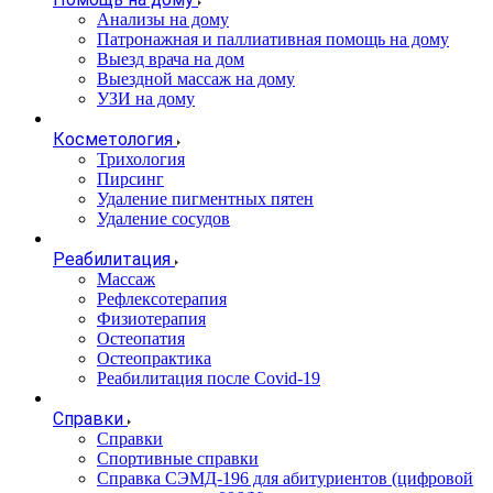
Анализы на дому
Патронажная и паллиативная помощь на дому
Выезд врача на дом
Выездной массаж на дому
УЗИ на дому
Косметология
Трихология
Пирсинг
Удаление пигментных пятен
Удаление сосудов
Реабилитация
Массаж
Рефлексотерапия
Физиотерапия
Остеопатия
Остеопрактика
Реабилитация после Covid-19
Справки
Справки
Спортивные справки
Справка СЭМД‑196 для абитуриентов (цифровой