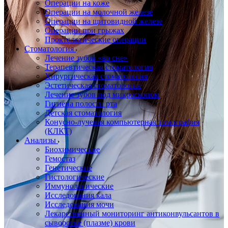
Операции на коже
Операции на молочной железе
Операции на щитовидной железе
Операции при грыжах
Проктологические операции
Стоматология
Лечение зубов «во сне»
Терапевтическая стоматология
Хирургическая стоматология
Эстетическая стоматология
Лечение зубов под микроскопом
Гигиена полости рта
Детская стоматология
Конусно-лучевая компьютерная томография
(КЛКТ)
Анализы
Биохимические
Гемостаз
Генетические
Гистологические
Иммунологические
Исследования кала
Исследования мочи
Лекарственный мониторинг антиконвульсантов в
сыворотке (плазме) крови