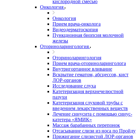
кислородной смесью
Онкология
Онкология
Прием врача-онколога
Видеодерматоскопия
Пункционная биопсия молочной
железы
Оториноларингология
Оториноларингология
Прием врача-оториноларинголога
Внутригортанное вливание
Вскрытие гематом, абсцессов, кист
ЛОР-органов
Исследование слуха
Катетеризация верхнечелюстной
пазухи
Катетеризация слуховой трубы с
введением лекарственных веществ
Лечение синусита с помощью синус-
катетера «ЯМИК»
Массаж барабанных перепонок
Отсасывание слизи из носа по Пройду
Прижигание слизистой ЛОР-органов