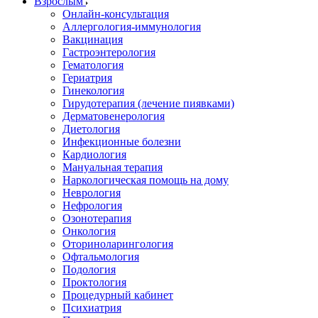
Взрослым
Онлайн-консультация
Аллергология-иммунология
Вакцинация
Гастроэнтерология
Гематология
Гериатрия
Гинекология
Гирудотерапия (лечение пиявками)
Дерматовенерология
Диетология
Инфекционные болезни
Кардиология
Мануальная терапия
Наркологическая помощь на дому
Неврология
Нефрология
Озонотерапия
Онкология
Оториноларингология
Офтальмология
Подология
Проктология
Процедурный кабинет
Психиатрия