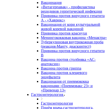
Вакцинация
«Витагерпавак» - профилактика
рецидивов герпетической инфекции
Прививка против вирусного гепатита
А - «Хаврикс»
Вакцинация от кори культуральной
живой коревой вакциной
Прививка против краснухи
Менингококковая вакцина «Менактра»
Туберкулиновая внутрикожная проба
(реакция-Манту, диаскинтест)
Прививка против вирусного гепатита
В
Вакцина против столбняка «АС-
анатоксин»
Вакцина против гриппа
Вакцина против клещевого
энцефалита
Вакцинация от пневмококка
вакцинами «Пневмовакс 23» и
«Превенар 13»
Гастроэнтерология
Гастроэнтерология
Приём врача-гастроэнтеролога,