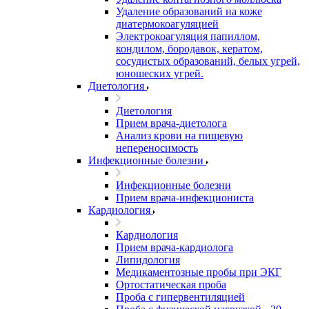
Удаление образований на коже
диатермокоагуляцией
Электрокоагуляция папиллом,
кондилом, бородавок, кератом,
сосудистых образований, белых угрей,
юношеских угрей.
Диетология
Диетология
Прием врача-диетолога
Анализ крови на пищевую
непереносимость
Инфекционные болезни
Инфекционные болезни
Прием врача-инфекциониста
Кардиология
Кардиология
Прием врача-кардиолога
Липидология
Медикаментозные пробы при ЭКГ
Ортостатическая проба
Проба с гипервентиляцией