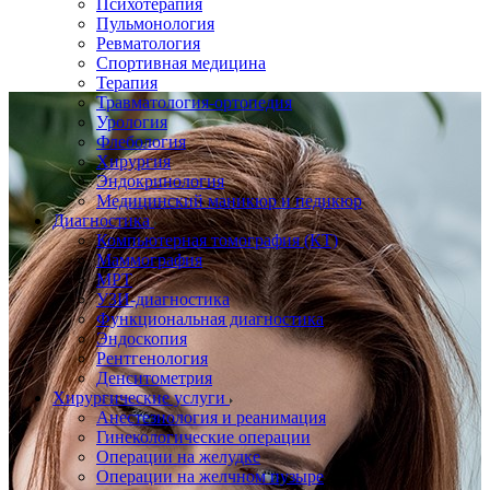
Психотерапия
Пульмонология
Ревматология
Спортивная медицина
Терапия
Травматология-ортопедия
Урология
Флебология
Хирургия
Эндокринология
Медицинский маникюр и педикюр
Диагностика
Компьютерная томография (КТ)
Маммография
МРТ
УЗИ-диагностика
Функциональная диагностика
Эндоскопия
Рентгенология
Денситометрия
Хирургические услуги
Анестезиология и реанимация
Гинекологические операции
Операции на желудке
Операции на желчном пузыре