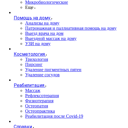
Микробиологические
Еще
Помощь на дому
Анализы на дому
Патронажная и паллиативная помощь на дому
Выезд врача на дом
Выездной массаж на дому
УЗИ на дому
Косметология
Трихология
Пирсинг
Удаление пигментных пятен
Удаление сосудов
Реабилитация
Массаж
Рефлексотерапия
Физиотерапия
Остеопатия
Остеопрактика
Реабилитация после Covid-19
Справки