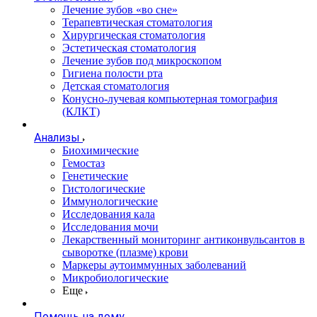
Лечение зубов «во сне»
Терапевтическая стоматология
Хирургическая стоматология
Эстетическая стоматология
Лечение зубов под микроскопом
Гигиена полости рта
Детская стоматология
Конусно-лучевая компьютерная томография
(КЛКТ)
Анализы
Биохимические
Гемостаз
Генетические
Гистологические
Иммунологические
Исследования кала
Исследования мочи
Лекарственный мониторинг антиконвульсантов в
сыворотке (плазме) крови
Маркеры аутоиммунных заболеваний
Микробиологические
Еще
Помощь на дому