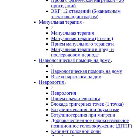
Проба с физической нагрузкой - 20
приседаний
ЭКГ: 12 отведений (6-канальным
электрокардиографом)
Мануальная терапия
Мануальная терапия
Мануальная терапия (1 сеанс)
Прием мануального терапевта
Мануальная терапия в пред- и
послеродовом периоде
Наркологическая помощь на дому
Наркологическая помощь на дому
Выезд нарколога на дом
Неврология
Неврология
Прием врача-невролога
Блокада тригерных точек (1 точка)
Ботулинотерапия при бруксизме
Ботулинотерапия при мигрени
Доброкачественное пароксизмальное
позиционное головокружение (ДППГ)
Кабинет головной боли