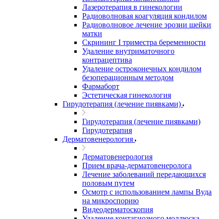
Лазеротерапия в гинекологии
Радиоволновая коагуляция кондилом
Радиоволновое лечение эрозии шейки
матки
Скрининг I триместра беременности
Удаление внутриматочного
контрацептива
Удаление остроконечных кондилом
безоперационным методом
Фармаборт
Эстетическая гинекология
Гирудотерапия (лечение пиявками)
Гирудотерапия (лечение пиявками)
Гирудотерапия
Дерматовенерология
Дерматовенерология
Прием врача-дерматовенеролога
Лечение заболеваний передающихся
половым путем
Осмотр с использованием лампы Вуда
на микроспорию
Видеодерматоскопия
Удаление контагиозного моллюска