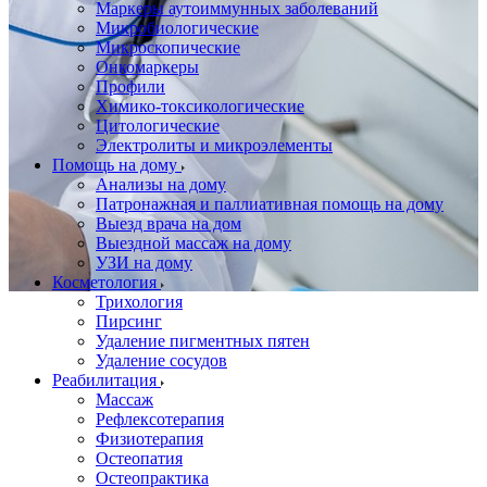
Маркеры аутоиммунных заболеваний
Микробиологические
Микроскопические
Онкомаркеры
Профили
Химико-токсикологические
Цитологические
Электролиты и микроэлементы
Помощь на дому
Анализы на дому
Патронажная и паллиативная помощь на дому
Выезд врача на дом
Выездной массаж на дому
УЗИ на дому
Косметология
Трихология
Пирсинг
Удаление пигментных пятен
Удаление сосудов
Реабилитация
Массаж
Рефлексотерапия
Физиотерапия
Остеопатия
Остеопрактика