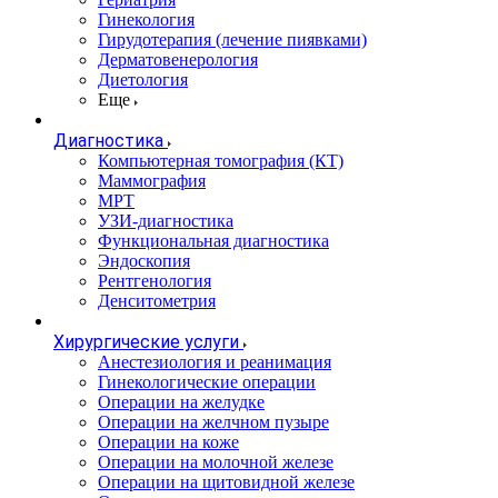
Гинекология
Гирудотерапия (лечение пиявками)
Дерматовенерология
Диетология
Еще
Диагностика
Компьютерная томография (КТ)
Маммография
МРТ
УЗИ-диагностика
Функциональная диагностика
Эндоскопия
Рентгенология
Денситометрия
Хирургические услуги
Анестезиология и реанимация
Гинекологические операции
Операции на желудке
Операции на желчном пузыре
Операции на коже
Операции на молочной железе
Операции на щитовидной железе