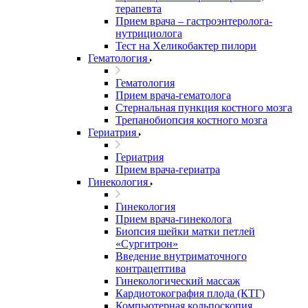
терапевта
Прием врача – гастроэнтеролога-
нутрициолога
Тест на Хеликобактер пилори
Гематология
Гематология
Прием врача-гематолога
Стернальная пункция костного мозга
Трепанобиопсия костного мозга
Гериатрия
Гериатрия
Прием врача-гериатра
Гинекология
Гинекология
Прием врача-гинеколога
Биопсия шейки матки петлей
«Сургитрон»
Введение внутриматочного
контрацептива
Гинекологический массаж
Кардиотокография плода (КТГ)
Компьютерная кольпоскопия