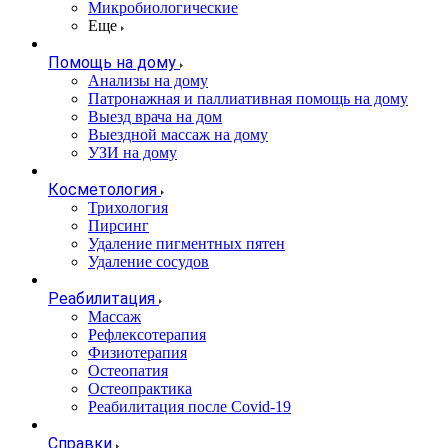
Микробиологические
Еще
Помощь на дому
Анализы на дому
Патронажная и паллиативная помощь на дому
Выезд врача на дом
Выездной массаж на дому
УЗИ на дому
Косметология
Трихология
Пирсинг
Удаление пигментных пятен
Удаление сосудов
Реабилитация
Массаж
Рефлексотерапия
Физиотерапия
Остеопатия
Остеопрактика
Реабилитация после Covid-19
Справки