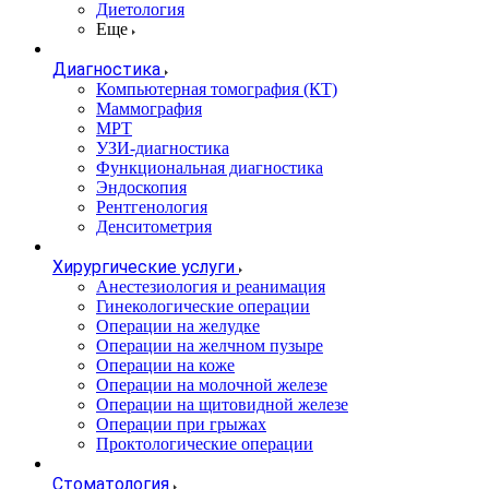
Диетология
Еще
Диагностика
Компьютерная томография (КТ)
Маммография
МРТ
УЗИ-диагностика
Функциональная диагностика
Эндоскопия
Рентгенология
Денситометрия
Хирургические услуги
Анестезиология и реанимация
Гинекологические операции
Операции на желудке
Операции на желчном пузыре
Операции на коже
Операции на молочной железе
Операции на щитовидной железе
Операции при грыжах
Проктологические операции
Стоматология