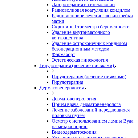
Лазеротерапия в гинекологии
Радиоволновая коагуляция кондилом
Радиоволновое лечение эрозии шейки
матки
Скрининг I триместра беременности
Удаление внутриматочного
контрацептива
Удаление остроконечных кондилом
безоперационным методом
Фармаборт
Эстетическая гинекология
Гирудотерапия (лечение пиявками)
Гирудотерапия (лечение пиявками)
Гирудотерапия
Дерматовенерология
Дерматовенерология
Прием врача-дерматовенеролога
Лечение заболеваний передающихся
половым путем
Осмотр с использованием лампы Вуда
на микроспорию
Видеодерматоскопия
Удаление контагиозного моллюска