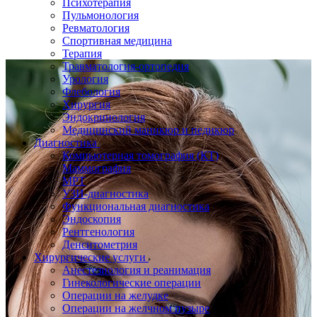
Психотерапия
Пульмонология
Ревматология
Спортивная медицина
Терапия
Травматология-ортопедия
Урология
Флебология
Хирургия
Эндокринология
Медицинский маникюр и педикюр
Диагностика
Компьютерная томография (КТ)
Маммография
МРТ
УЗИ-диагностика
Функциональная диагностика
Эндоскопия
Рентгенология
Денситометрия
Хирургические услуги
Анестезиология и реанимация
Гинекологические операции
Операции на желудке
Операции на желчном пузыре