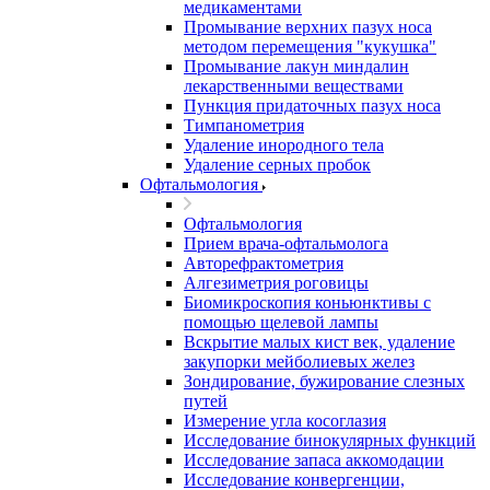
медикаментами
Промывание верхних пазух носа
методом перемещения "кукушка"
Промывание лакун миндалин
лекарственными веществами
Пункция придаточных пазух носа
Тимпанометрия
Удаление инородного тела
Удаление серных пробок
Офтальмология
Офтальмология
Прием врача-офтальмолога
Авторефрактометрия
Алгезиметрия роговицы
Биомикроскопия коньюнктивы с
помощью щелевой лампы
Вскрытие малых кист век, удаление
закупорки мейболиевых желез
Зондирование, бужирование слезных
путей
Измерение угла косоглазия
Исследование бинокулярных функций
Исследование запаса аккомодации
Исследование конвергенции,