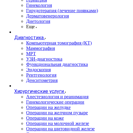
Гинекология
Гирудотерапия (лечение пиявками)
Дерматовенерология
Диетология
Еще
Диагностика
Компьютерная томография (КТ)
Маммография
МРТ
УЗИ-диагностика
Функциональная диагностика
Эндоскопия
Рентгенология
Денситометрия
Хирургические услуги
Анестезиология и реанимация
Гинекологические операции
Операции на желудке
Операции на желчном пузыре
Операции на коже
Операции на молочной железе
Операции на щитовидной железе