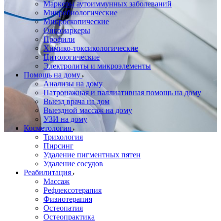
Маркеры аутоиммунных заболеваний
Микробиологические
Микроскопические
Онкомаркеры
Профили
Химико-токсикологические
Цитологические
Электролиты и микроэлементы
Помощь на дому
Анализы на дому
Патронажная и паллиативная помощь на дому
Выезд врача на дом
Выездной массаж на дому
УЗИ на дому
Косметология
Трихология
Пирсинг
Удаление пигментных пятен
Удаление сосудов
Реабилитация
Массаж
Рефлексотерапия
Физиотерапия
Остеопатия
Остеопрактика