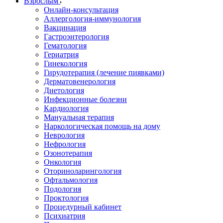
Взрослым
Онлайн-консультация
Аллергология-иммунология
Вакцинация
Гастроэнтерология
Гематология
Гериатрия
Гинекология
Гирудотерапия (лечение пиявками)
Дерматовенерология
Диетология
Инфекционные болезни
Кардиология
Мануальная терапия
Наркологическая помощь на дому
Неврология
Нефрология
Озонотерапия
Онкология
Оториноларингология
Офтальмология
Подология
Проктология
Процедурный кабинет
Психиатрия