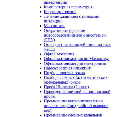
дивергенции
Компьютерная периметрия
Коррекция зрения
Лечение халязиона с помощью
инъекции
Массаж век
Оперативное удаление
новообразований век с анестезией
(РПУ)
Определение равнодействия глазных
мышц
Офтальмоскопия
Офтальмотонометрия по Маклакову
Офтальмотонометрия электронная
Парабульбарная инъекция
Подбор простых очков
Подбор сложных (астигматических,
бифокальных) очков
Проба Ширмера (2 глаза)
Проведение цветной слезно-носовой
пробы
Промывание конъюнктивальной
полости струйно (двойной выворот
век)
Промывание слезных канальцев