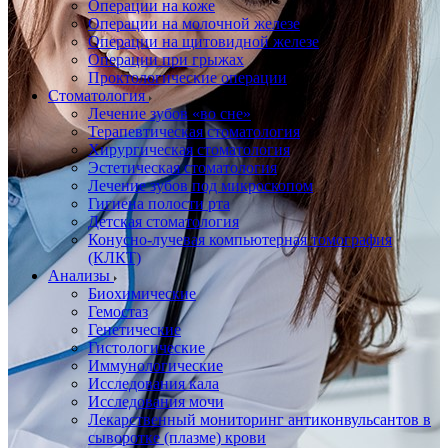
Операции на коже
Операции на молочной железе
Операции на щитовидной железе
Операции при грыжах
Проктологические операции
Стоматология
Лечение зубов «во сне»
Терапевтическая стоматология
Хирургическая стоматология
Эстетическая стоматология
Лечение зубов под микроскопом
Гигиена полости рта
Детская стоматология
Конусно-лучевая компьютерная томография
(КЛКТ)
Анализы
Биохимические
Гемостаз
Генетические
Гистологические
Иммунологические
Исследования кала
Исследования мочи
Лекарственный мониторинг антиконвульсантов в
сыворотке (плазме) крови