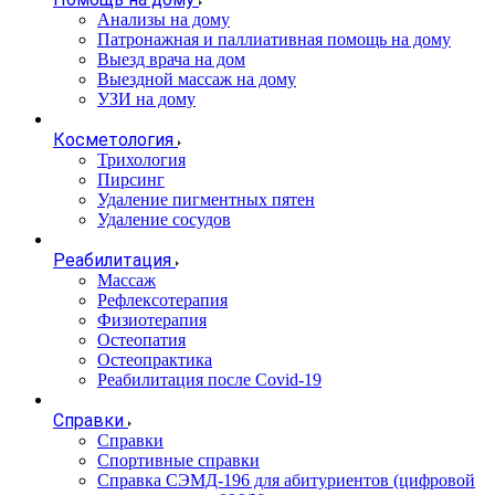
Анализы на дому
Патронажная и паллиативная помощь на дому
Выезд врача на дом
Выездной массаж на дому
УЗИ на дому
Косметология
Трихология
Пирсинг
Удаление пигментных пятен
Удаление сосудов
Реабилитация
Массаж
Рефлексотерапия
Физиотерапия
Остеопатия
Остеопрактика
Реабилитация после Covid-19
Справки
Справки
Спортивные справки
Справка СЭМД‑196 для абитуриентов (цифровой