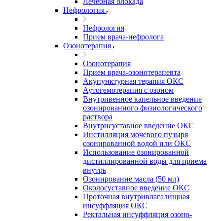
Лечебная блокада
Нефрология
Нефрология
Прием врача-нефролога
Озонотерапия
Озонотерапия
Прием врача-озонотерапевта
Акупунктурная терапия ОКС
Аутогемотерапия с озоном
Внутривенное капельное введение
озонированного физиологического
раствора
Внутрисуставное введение ОКС
Инстилляция мочевого пузыря
озонированной водой или ОКС
Использование озонированной
дистиллированной воды для приема
внутрь
Озонирование масла (50 мл)
Околосуставное введение ОКС
Проточная внутривлагалищная
инсуффляция ОКС
Ректальная инсуффляция озоно-