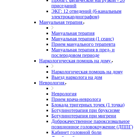
Проба с физической нагрузкой - 20
приседаний
ЭКГ: 12 отведений (6-канальным
электрокардиографом)
Мануальная терапия
Мануальная терапия
Мануальная терапия (1 сеанс)
Прием мануального терапевта
Мануальная терапия в пред- и
послеродовом периоде
Наркологическая помощь на дому
Наркологическая помощь на дому
Выезд нарколога на дом
Неврология
Неврология
Прием врача-невролога
Блокада тригерных точек (1 точка)
Ботулинотерапия при бруксизме
Ботулинотерапия при мигрени
Доброкачественное пароксизмальное
позиционное головокружение (ДППГ)
Кабинет головной боли