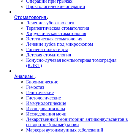
Операции при грыжах
Проктологические операции
Стоматология
Лечение зубов «во сне»
Терапевтическая стоматология
Хирургическая стоматология
Эстетическая стоматология
Лечение зубов под микроскопом
Гигиена полости рта
Детская стоматология
Конусно-лучевая компьютерная томография
(КЛКТ)
Анализы
Биохимические
Гемостаз
Генетические
Гистологические
Иммунологические
Исследования кала
Исследования мочи
Лекарственный мониторинг антиконвульсантов в
сыворотке (плазме) крови
Маркеры аутоиммунных заболеваний