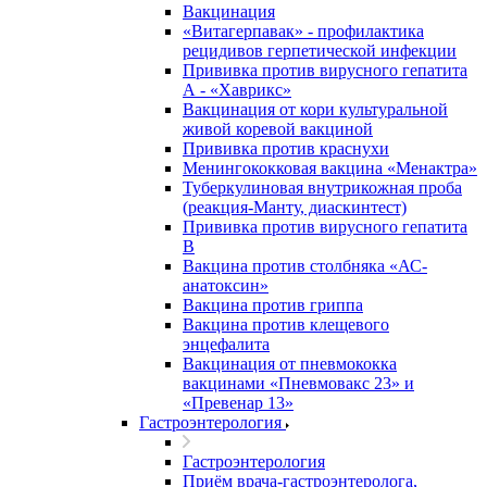
Вакцинация
«Витагерпавак» - профилактика
рецидивов герпетической инфекции
Прививка против вирусного гепатита
А - «Хаврикс»
Вакцинация от кори культуральной
живой коревой вакциной
Прививка против краснухи
Менингококковая вакцина «Менактра»
Туберкулиновая внутрикожная проба
(реакция-Манту, диаскинтест)
Прививка против вирусного гепатита
В
Вакцина против столбняка «АС-
анатоксин»
Вакцина против гриппа
Вакцина против клещевого
энцефалита
Вакцинация от пневмококка
вакцинами «Пневмовакс 23» и
«Превенар 13»
Гастроэнтерология
Гастроэнтерология
Приём врача-гастроэнтеролога,