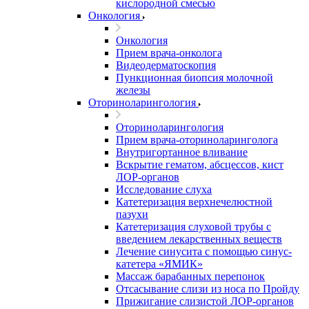
кислородной смесью
Онкология
Онкология
Прием врача-онколога
Видеодерматоскопия
Пункционная биопсия молочной
железы
Оториноларингология
Оториноларингология
Прием врача-оториноларинголога
Внутригортанное вливание
Вскрытие гематом, абсцессов, кист
ЛОР-органов
Исследование слуха
Катетеризация верхнечелюстной
пазухи
Катетеризация слуховой трубы с
введением лекарственных веществ
Лечение синусита с помощью синус-
катетера «ЯМИК»
Массаж барабанных перепонок
Отсасывание слизи из носа по Пройду
Прижигание слизистой ЛОР-органов