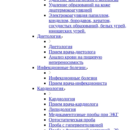
Удаление образований на коже
диатермокоагуляцией
Электрокоагуляция папиллом,
кондилом, бородавок, кератом,
сосудистых образований, белых угрей,
юношеских угрей.
Диетология
Диетология
Прием врача-диетолога
Анализ крови на пищевую
непереносимость
Инфекционные болезни
Инфекционные болезни
Прием врача-инфекциониста
Кардиология
Кардиология
Прием врача-кардиолога
Липидология
Медикаментозные пробы при ЭКГ
Ортостатическая проба
Проба с гипервентиляцией