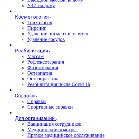
УЗИ на дому
Косметология
Трихология
Пирсинг
Удаление пигментных пятен
Удаление сосудов
Реабилитация
Массаж
Рефлексотерапия
Физиотерапия
Остеопатия
Остеопрактика
Реабилитация после Covid-19
Справки
Справки
Спортивные справки
Для организаций
Вакцинация сотрудников
Медицинские осмотры
Прямое медицинское обслуживание