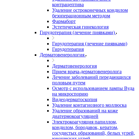
контрацептива
Удаление остроконечных кондилом
безоперационным методом
Фармаборт
Эстетическая гинекология
Гирудотерапия (лечение пиявками)
Гирудотерапия (лечение пиявками)
Гирудотерапия
Дерматовенерология
Дерматовенерология
Прием врача-дерматовенеролога
Лечение заболеваний передающихся
половым путем
Осмотр с использованием лампы Вуда
на микроспорию
Видеодерматоскопия
Удаление контагиозного моллюска
Удаление образований на коже
диатермокоагуляцией
Электрокоагуляция папиллом,
кондилом, бородавок, кератом,
сосудистых образований, белых угрей,
юношеских угрей.