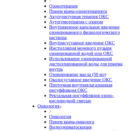
Озонотерапия
Прием врача-озонотерапевта
Акупунктурная терапия ОКС
Аутогемотерапия с озоном
Внутривенное капельное введение
озонированного физиологического
раствора
Внутрисуставное введение ОКС
Инстилляция мочевого пузыря
озонированной водой или ОКС
Использование озонированной
дистиллированной воды для приема
внутрь
Озонирование масла (50 мл)
Околосуставное введение ОКС
Проточная внутривлагалищная
инсуффляция ОКС
Ректальная инсуффляция озоно-
кислородной смесью
Онкология
Онкология
Прием врача-онколога
Видеодерматоскопия