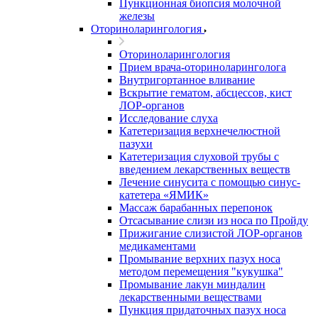
Пункционная биопсия молочной
железы
Оториноларингология
Оториноларингология
Прием врача-оториноларинголога
Внутригортанное вливание
Вскрытие гематом, абсцессов, кист
ЛОР-органов
Исследование слуха
Катетеризация верхнечелюстной
пазухи
Катетеризация слуховой трубы с
введением лекарственных веществ
Лечение синусита с помощью синус-
катетера «ЯМИК»
Массаж барабанных перепонок
Отсасывание слизи из носа по Пройду
Прижигание слизистой ЛОР-органов
медикаментами
Промывание верхних пазух носа
методом перемещения "кукушка"
Промывание лакун миндалин
лекарственными веществами
Пункция придаточных пазух носа