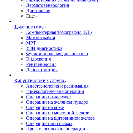
Дерматовенерология
Диетология
Еще
Диагностика
Компьютерная томография (КТ)
Маммография
МРТ
УЗИ-диагностика
Функциональная диагностика
Эндоскопия
Рентгенология
Денситометрия
Хирургические услуги
Анестезиология и реанимация
Гинекологические операции
Операции на желудке
Операции на желчном пузыре
Операции на коже
Операции на молочной железе
Операции на щитовидной железе
Операции при грыжах
Проктологические операции