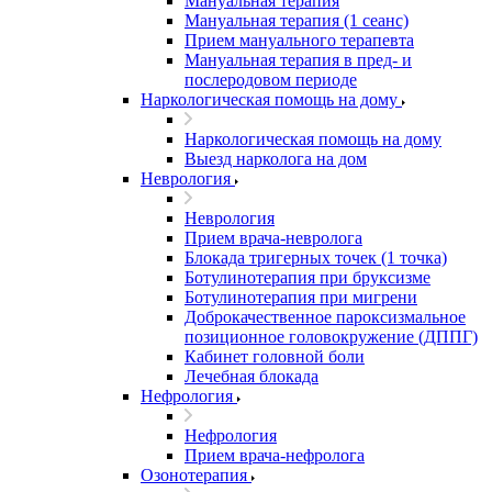
Мануальная терапия
Мануальная терапия (1 сеанс)
Прием мануального терапевта
Мануальная терапия в пред- и
послеродовом периоде
Наркологическая помощь на дому
Наркологическая помощь на дому
Выезд нарколога на дом
Неврология
Неврология
Прием врача-невролога
Блокада тригерных точек (1 точка)
Ботулинотерапия при бруксизме
Ботулинотерапия при мигрени
Доброкачественное пароксизмальное
позиционное головокружение (ДППГ)
Кабинет головной боли
Лечебная блокада
Нефрология
Нефрология
Прием врача-нефролога
Озонотерапия