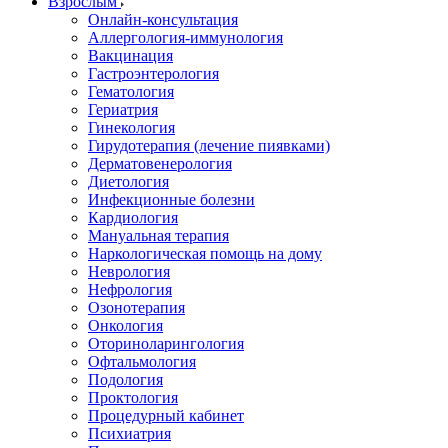
Взрослым
Онлайн-консультация
Аллергология-иммунология
Вакцинация
Гастроэнтерология
Гематология
Гериатрия
Гинекология
Гирудотерапия (лечение пиявками)
Дерматовенерология
Диетология
Инфекционные болезни
Кардиология
Мануальная терапия
Наркологическая помощь на дому
Неврология
Нефрология
Озонотерапия
Онкология
Оториноларингология
Офтальмология
Подология
Проктология
Процедурный кабинет
Психиатрия