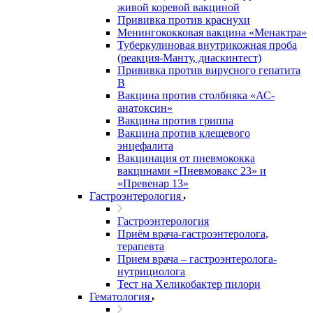
живой коревой вакциной
Прививка против краснухи
Менингококковая вакцина «Менактра»
Туберкулиновая внутрикожная проба
(реакция-Манту, диаскинтест)
Прививка против вирусного гепатита
В
Вакцина против столбняка «АС-
анатоксин»
Вакцина против гриппа
Вакцина против клещевого
энцефалита
Вакцинация от пневмококка
вакцинами «Пневмовакс 23» и
«Превенар 13»
Гастроэнтерология
Гастроэнтерология
Приём врача-гастроэнтеролога,
терапевта
Прием врача – гастроэнтеролога-
нутрициолога
Тест на Хеликобактер пилори
Гематология