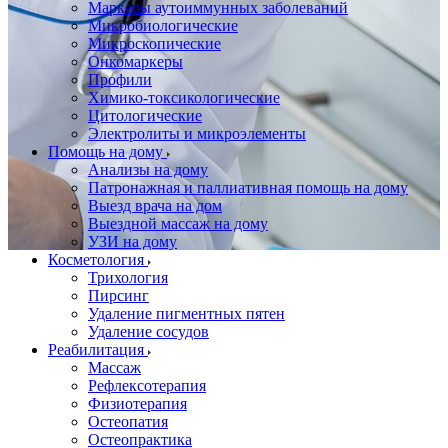
Маркеры аутоиммунных заболеваний
Микробиологические
Микроскопические
Онкомаркеры
Профили
Химико-токсикологические
Цитологические
Электролиты и микроэлементы
Помощь на дому
Анализы на дому
Патронажная и паллиативная помощь на дому
Выезд врача на дом
Выездной массаж на дому
УЗИ на дому
Косметология
Трихология
Пирсинг
Удаление пигментных пятен
Удаление сосудов
Реабилитация
Массаж
Рефлексотерапия
Физиотерапия
Остеопатия
Остеопрактика