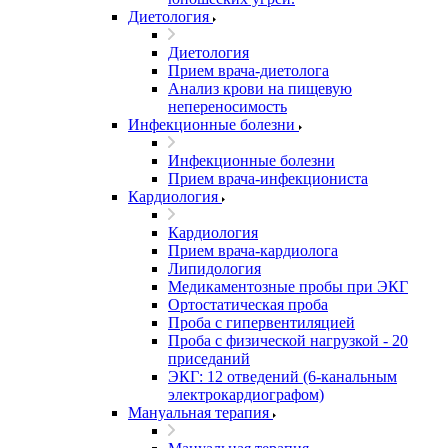
Диетология
Диетология
Прием врача-диетолога
Анализ крови на пищевую
непереносимость
Инфекционные болезни
Инфекционные болезни
Прием врача-инфекциониста
Кардиология
Кардиология
Прием врача-кардиолога
Липидология
Медикаментозные пробы при ЭКГ
Ортостатическая проба
Проба с гипервентиляцией
Проба с физической нагрузкой - 20
приседаний
ЭКГ: 12 отведений (6-канальным
электрокардиографом)
Мануальная терапия