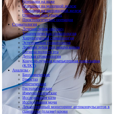
Операции на коже
Операции на молочной железе
Операции на щитовидной железе
Операции при грыжах
Проктологические операции
Стоматология
Лечение зубов «во сне»
Терапевтическая стоматология
Хирургическая стоматология
Эстетическая стоматология
Лечение зубов под микроскопом
Гигиена полости рта
Детская стоматология
Конусно-лучевая компьютерная томография
(КЛКТ)
Анализы
Биохимические
Гемостаз
Генетические
Гистологические
Иммунологические
Исследования кала
Исследования мочи
Лекарственный мониторинг антиконвульсантов в
сыворотке (плазме) крови