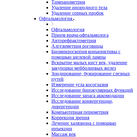
Тимпанометрия
Удаление инородного тела
Удаление серных пробок
Офтальмология
Офтальмология
Прием врача-офтальмолога
Авторефрактометрия
Алгезиметрия роговицы
Биомикроскопия коньюнктивы с
помощью щелевой лампы
Вскрытие малых кист век, удаление
закупорки мейболиевых желез
Зондирование, бужирование слезных
путей
Измерение угла косоглазия
Исследование бинокулярных функций
Исследование запаса аккомодации
Исследование конвергенции,
дивергенции
Компьютерная периметрия
Коррекция зрения
Лечение халязиона с помощью
инъекции
Массаж век