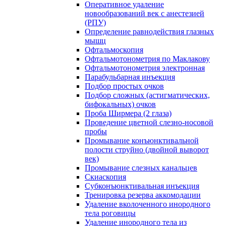
Оперативное удаление
новообразований век с анестезией
(РПУ)
Определение равнодействия глазных
мышц
Офтальмоскопия
Офтальмотонометрия по Маклакову
Офтальмотонометрия электронная
Парабульбарная инъекция
Подбор простых очков
Подбор сложных (астигматических,
бифокальных) очков
Проба Ширмера (2 глаза)
Проведение цветной слезно-носовой
пробы
Промывание конъюнктивальной
полости струйно (двойной выворот
век)
Промывание слезных канальцев
Скиаскопия
Субконъюнктивальная инъекция
Тренировка резерва аккомодации
Удаление вколоченного инородного
тела роговицы
Удаление инородного тела из