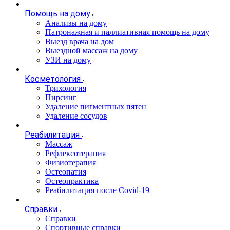
Помощь на дому
Анализы на дому
Патронажная и паллиативная помощь на дому
Выезд врача на дом
Выездной массаж на дому
УЗИ на дому
Косметология
Трихология
Пирсинг
Удаление пигментных пятен
Удаление сосудов
Реабилитация
Массаж
Рефлексотерапия
Физиотерапия
Остеопатия
Остеопрактика
Реабилитация после Covid-19
Справки
Справки
Спортивные справки