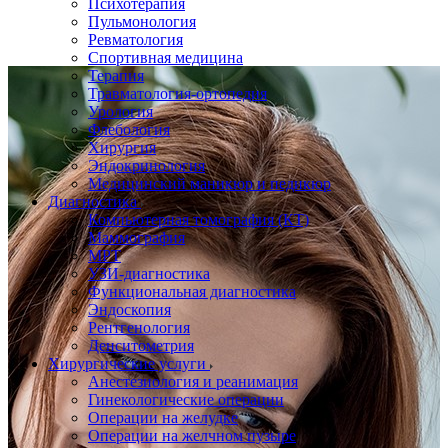
Психотерапия
Пульмонология
Ревматология
Спортивная медицина
Терапия
Травматология-ортопедия
Урология
Флебология
Хирургия
Эндокринология
Медицинский маникюр и педикюр
Диагностика
Компьютерная томография (КТ)
Маммография
МРТ
УЗИ-диагностика
Функциональная диагностика
Эндоскопия
Рентгенология
Денситометрия
Хирургические услуги
Анестезиология и реанимация
Гинекологические операции
Операции на желудке
Операции на желчном пузыре