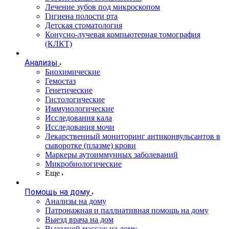
Лечение зубов под микроскопом
Гигиена полости рта
Детская стоматология
Конусно-лучевая компьютерная томография
(КЛКТ)
Анализы
Биохимические
Гемостаз
Генетические
Гистологические
Иммунологические
Исследования кала
Исследования мочи
Лекарственный мониторинг антиконвульсантов в
сыворотке (плазме) крови
Маркеры аутоиммунных заболеваний
Микробиологические
Еще
Помощь на дому
Анализы на дому
Патронажная и паллиативная помощь на дому
Выезд врача на дом
Выездной массаж на дому