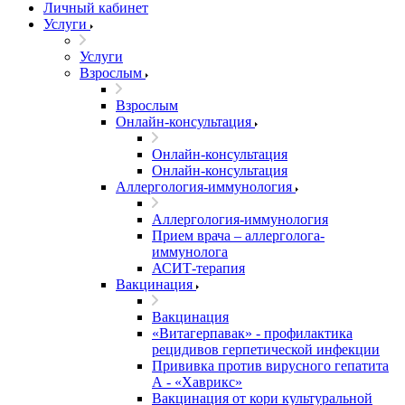
Личный кабинет
Услуги
Услуги
Взрослым
Взрослым
Онлайн-консультация
Онлайн-консультация
Онлайн-консультация
Аллергология-иммунология
Аллергология-иммунология
Прием врача – аллерголога-
иммунолога
АСИТ-терапия
Вакцинация
Вакцинация
«Витагерпавак» - профилактика
рецидивов герпетической инфекции
Прививка против вирусного гепатита
А - «Хаврикс»
Вакцинация от кори культуральной