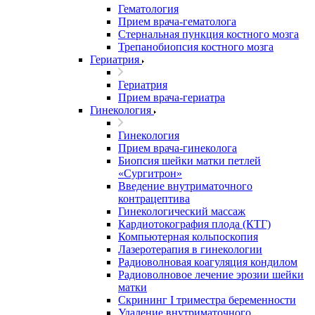
Гематология
Прием врача-гематолога
Стернальная пункция костного мозга
Трепанобиопсия костного мозга
Гериатрия
Гериатрия
Прием врача-гериатра
Гинекология
Гинекология
Прием врача-гинеколога
Биопсия шейки матки петлей
«Сургитрон»
Введение внутриматочного
контрацептива
Гинекологический массаж
Кардиотокография плода (КТГ)
Компьютерная кольпоскопия
Лазеротерапия в гинекологии
Радиоволновая коагуляция кондилом
Радиоволновое лечение эрозии шейки
матки
Скрининг I триместра беременности
Удаление внутриматочного