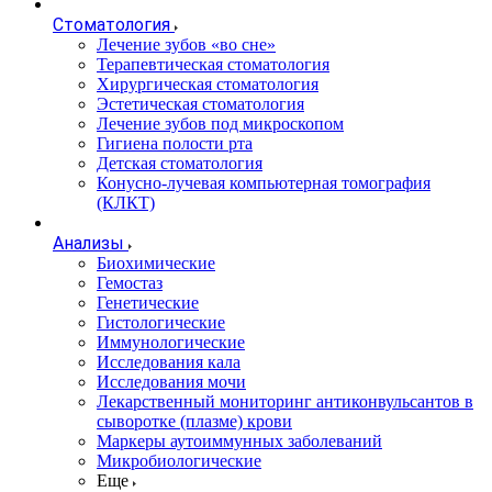
Стоматология
Лечение зубов «во сне»
Терапевтическая стоматология
Хирургическая стоматология
Эстетическая стоматология
Лечение зубов под микроскопом
Гигиена полости рта
Детская стоматология
Конусно-лучевая компьютерная томография
(КЛКТ)
Анализы
Биохимические
Гемостаз
Генетические
Гистологические
Иммунологические
Исследования кала
Исследования мочи
Лекарственный мониторинг антиконвульсантов в
сыворотке (плазме) крови
Маркеры аутоиммунных заболеваний
Микробиологические
Еще