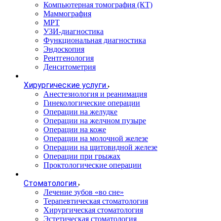
Компьютерная томография (КТ)
Маммография
МРТ
УЗИ-диагностика
Функциональная диагностика
Эндоскопия
Рентгенология
Денситометрия
Хирургические услуги
Анестезиология и реанимация
Гинекологические операции
Операции на желудке
Операции на желчном пузыре
Операции на коже
Операции на молочной железе
Операции на щитовидной железе
Операции при грыжах
Проктологические операции
Стоматология
Лечение зубов «во сне»
Терапевтическая стоматология
Хирургическая стоматология
Эстетическая стоматология