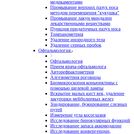
медикаментами
Промывание верхних пазух носа
методом перемещения "кукушка"
Промывание лакун миндалин
лекарственными веществами
Пункция придаточных пазух носа
Тимпанометрия
Удаление инородного тела
Удаление серных пробок
Офтальмология
Офтальмология
Прием врача-офтальмолога
Авторефрактометрия
Алгезиметрия роговицы
Биомикроскопия коньюнктивы с
помощью щелевой лампы
Вскрытие малых кист век, удаление
закупорки мейболиевых желез
Зондирование, бужирование слезных
путей
Измерение угла косоглазия
Исследование бинокулярных функций
Исследование запаса аккомодации
Исследование конвергенции,