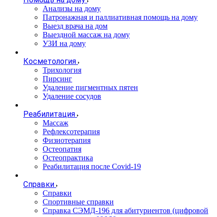
Анализы на дому
Патронажная и паллиативная помощь на дому
Выезд врача на дом
Выездной массаж на дому
УЗИ на дому
Косметология
Трихология
Пирсинг
Удаление пигментных пятен
Удаление сосудов
Реабилитация
Массаж
Рефлексотерапия
Физиотерапия
Остеопатия
Остеопрактика
Реабилитация после Covid-19
Справки
Справки
Спортивные справки
Справка СЭМД‑196 для абитуриентов (цифровой