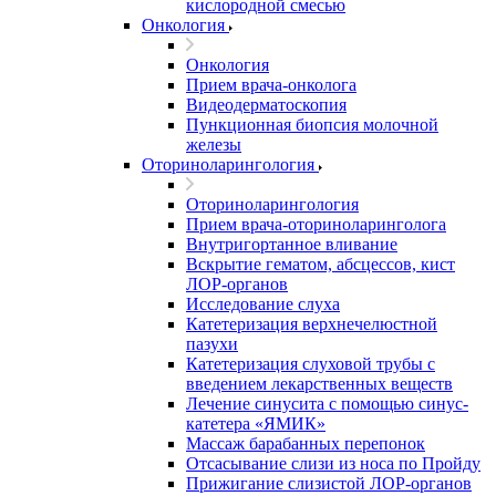
кислородной смесью
Онкология
Онкология
Прием врача-онколога
Видеодерматоскопия
Пункционная биопсия молочной
железы
Оториноларингология
Оториноларингология
Прием врача-оториноларинголога
Внутригортанное вливание
Вскрытие гематом, абсцессов, кист
ЛОР-органов
Исследование слуха
Катетеризация верхнечелюстной
пазухи
Катетеризация слуховой трубы с
введением лекарственных веществ
Лечение синусита с помощью синус-
катетера «ЯМИК»
Массаж барабанных перепонок
Отсасывание слизи из носа по Пройду
Прижигание слизистой ЛОР-органов