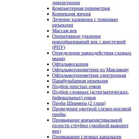
дивергенции
Компьютерная периметрия
Коррекция зрения
Лечение халязиона с помощью
инъекции
Массаж век
Оперативное удаление
новообразований век с анестезией
(РПУ)
Определение равнодействия глазных
мышц
Офтальмоскопия
Офтальмотонометрия по Маклакову
Офтальмотонометрия электронная
Парабульбарная инъекция
Подбор простых очков
Подбор сложных (астигматических,
бифокальных) очков
Проба Ширмера (2 глаза)
Проведение цветной слезно-носовой
пробы
Промывание конъюнктивальной
полости струйно (двойной выворот
век)
Промывание слезных канальцев