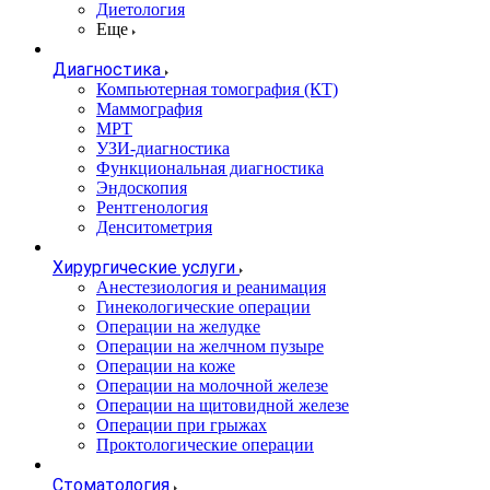
Диетология
Еще
Диагностика
Компьютерная томография (КТ)
Маммография
МРТ
УЗИ-диагностика
Функциональная диагностика
Эндоскопия
Рентгенология
Денситометрия
Хирургические услуги
Анестезиология и реанимация
Гинекологические операции
Операции на желудке
Операции на желчном пузыре
Операции на коже
Операции на молочной железе
Операции на щитовидной железе
Операции при грыжах
Проктологические операции
Стоматология