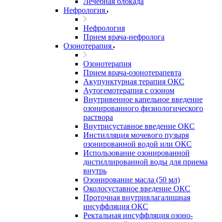
Лечебная блокада
Нефрология
Нефрология
Прием врача-нефролога
Озонотерапия
Озонотерапия
Прием врача-озонотерапевта
Акупунктурная терапия ОКС
Аутогемотерапия с озоном
Внутривенное капельное введение
озонированного физиологического
раствора
Внутрисуставное введение ОКС
Инстилляция мочевого пузыря
озонированной водой или ОКС
Использование озонированной
дистиллированной воды для приема
внутрь
Озонирование масла (50 мл)
Околосуставное введение ОКС
Проточная внутривлагалищная
инсуффляция ОКС
Ректальная инсуффляция озоно-