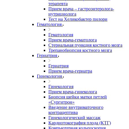
терапевта
Прием врача – гастроэнтеролога-
нутрициолога
Тест на Хеликобактер пилори
Гематология
Гематология
Прием врача-гематолога
Стернальная пункция костного мозга
Трепанобиопсия костного мозга
Гериатрия
Гериатрия
Прием врача-гериатра
Гинекология
Гинекология
Прием врача-гинеколога
Биопсия шейки матки петлей
«Сургитрон»
Введение внутриматочного
контрацептива
Гинекологический массаж
Кардиотокография плода (КТГ)
Компьютерная кольпоскопия