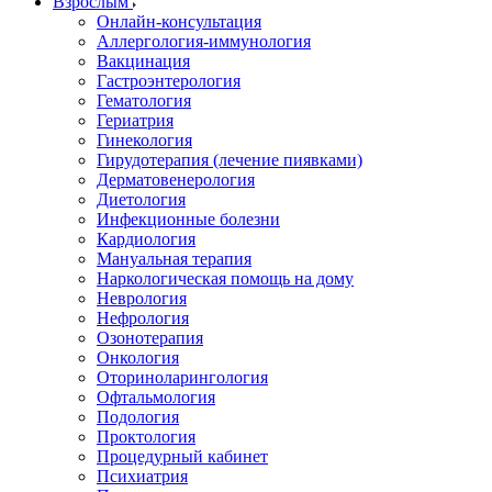
Взрослым
Онлайн-консультация
Аллергология-иммунология
Вакцинация
Гастроэнтерология
Гематология
Гериатрия
Гинекология
Гирудотерапия (лечение пиявками)
Дерматовенерология
Диетология
Инфекционные болезни
Кардиология
Мануальная терапия
Наркологическая помощь на дому
Неврология
Нефрология
Озонотерапия
Онкология
Оториноларингология
Офтальмология
Подология
Проктология
Процедурный кабинет
Психиатрия