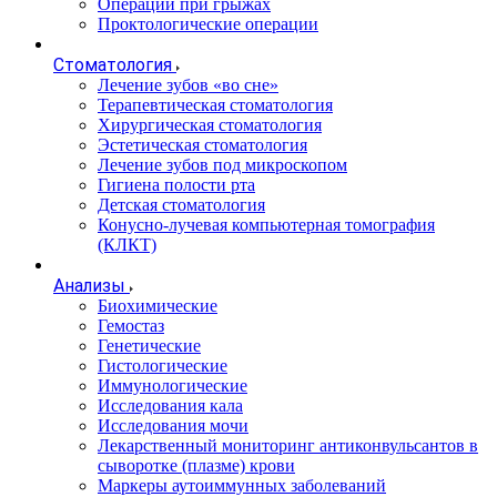
Операции при грыжах
Проктологические операции
Стоматология
Лечение зубов «во сне»
Терапевтическая стоматология
Хирургическая стоматология
Эстетическая стоматология
Лечение зубов под микроскопом
Гигиена полости рта
Детская стоматология
Конусно-лучевая компьютерная томография
(КЛКТ)
Анализы
Биохимические
Гемостаз
Генетические
Гистологические
Иммунологические
Исследования кала
Исследования мочи
Лекарственный мониторинг антиконвульсантов в
сыворотке (плазме) крови
Маркеры аутоиммунных заболеваний