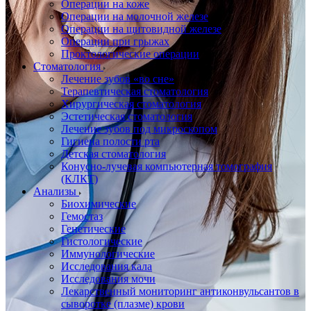
Операции на коже
Операции на молочной железе
Операции на щитовидной железе
Операции при грыжах
Проктологические операции
Стоматология
Лечение зубов «во сне»
Терапевтическая стоматология
Хирургическая стоматология
Эстетическая стоматология
Лечение зубов под микроскопом
Гигиена полости рта
Детская стоматология
Конусно-лучевая компьютерная томография
(КЛКТ)
Анализы
Биохимические
Гемостаз
Генетические
Гистологические
Иммунологические
Исследования кала
Исследования мочи
Лекарственный мониторинг антиконвульсантов в
сыворотке (плазме) крови