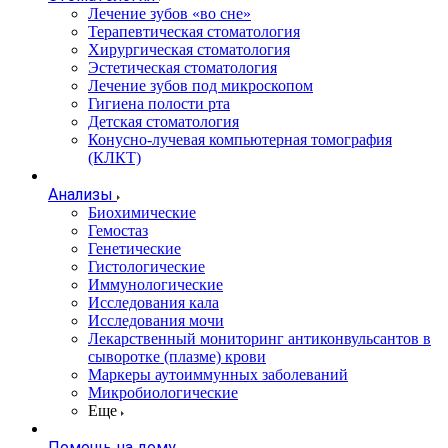
Лечение зубов «во сне»
Терапевтическая стоматология
Хирургическая стоматология
Эстетическая стоматология
Лечение зубов под микроскопом
Гигиена полости рта
Детская стоматология
Конусно-лучевая компьютерная томография
(КЛКТ)
Анализы
Биохимические
Гемостаз
Генетические
Гистологические
Иммунологические
Исследования кала
Исследования мочи
Лекарственный мониторинг антиконвульсантов в
сыворотке (плазме) крови
Маркеры аутоиммунных заболеваний
Микробиологические
Еще
Помощь на дому