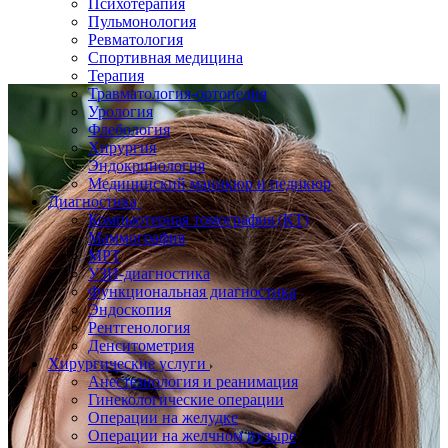
Психотерапия
Пульмонология
Ревматология
Спортивная медицина
Терапия
Травматология-ортопедия
Урология
Флебология
Хирургия
Эндокринология
Медицинский маникюр и педикюр
Диагностика
Компьютерная томография (КТ)
Маммография
МРТ
УЗИ-диагностика
Функциональная диагностика
Эндоскопия
Рентгенология
Денситометрия
Хирургические услуги
Анестезиология и реанимация
Гинекологические операции
Операции на желудке
Операции на желчном пузыре