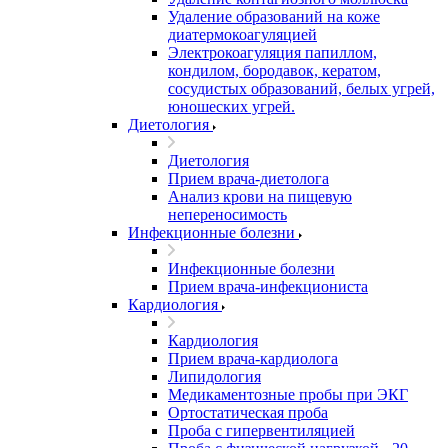
Удаление образований на коже
диатермокоагуляцией
Электрокоагуляция папиллом,
кондилом, бородавок, кератом,
сосудистых образований, белых угрей,
юношеских угрей.
Диетология
Диетология
Прием врача-диетолога
Анализ крови на пищевую
непереносимость
Инфекционные болезни
Инфекционные болезни
Прием врача-инфекциониста
Кардиология
Кардиология
Прием врача-кардиолога
Липидология
Медикаментозные пробы при ЭКГ
Ортостатическая проба
Проба с гипервентиляцией