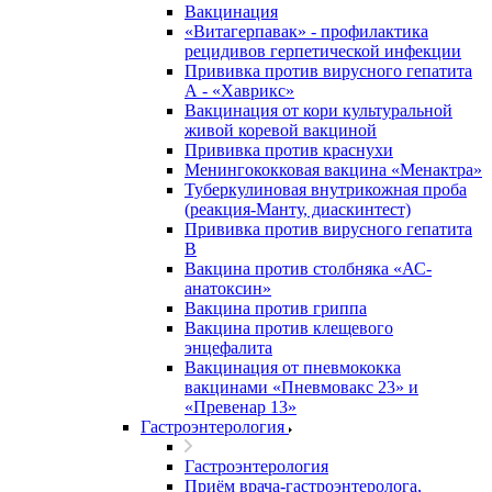
Вакцинация
«Витагерпавак» - профилактика
рецидивов герпетической инфекции
Прививка против вирусного гепатита
А - «Хаврикс»
Вакцинация от кори культуральной
живой коревой вакциной
Прививка против краснухи
Менингококковая вакцина «Менактра»
Туберкулиновая внутрикожная проба
(реакция-Манту, диаскинтест)
Прививка против вирусного гепатита
В
Вакцина против столбняка «АС-
анатоксин»
Вакцина против гриппа
Вакцина против клещевого
энцефалита
Вакцинация от пневмококка
вакцинами «Пневмовакс 23» и
«Превенар 13»
Гастроэнтерология
Гастроэнтерология
Приём врача-гастроэнтеролога,