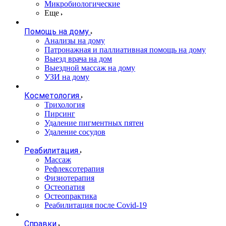
Микробиологические
Еще
Помощь на дому
Анализы на дому
Патронажная и паллиативная помощь на дому
Выезд врача на дом
Выездной массаж на дому
УЗИ на дому
Косметология
Трихология
Пирсинг
Удаление пигментных пятен
Удаление сосудов
Реабилитация
Массаж
Рефлексотерапия
Физиотерапия
Остеопатия
Остеопрактика
Реабилитация после Covid-19
Справки