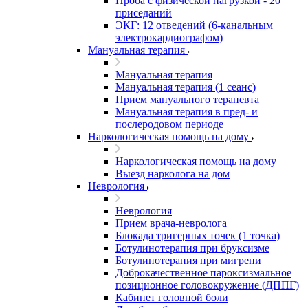
Проба с физической нагрузкой - 20
приседаний
ЭКГ: 12 отведений (6-канальным
электрокардиографом)
Мануальная терапия
Мануальная терапия
Мануальная терапия (1 сеанс)
Прием мануального терапевта
Мануальная терапия в пред- и
послеродовом периоде
Наркологическая помощь на дому
Наркологическая помощь на дому
Выезд нарколога на дом
Неврология
Неврология
Прием врача-невролога
Блокада тригерных точек (1 точка)
Ботулинотерапия при бруксизме
Ботулинотерапия при мигрени
Доброкачественное пароксизмальное
позиционное головокружение (ДППГ)
Кабинет головной боли