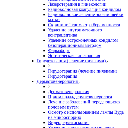
Лазеротерапия в гинекологии
Радиоволновая коагуляция кондилом
Радиоволновое лечение эрозии шейки
матки
Скрининг I триместра беременности
Удаление внутриматочного
контрацептива
Удаление остроконечных кондилом
безоперационным методом
Фармаборт
Эстетическая гинекология
Гирудотерапия (лечение пиявками)
Гирудотерапия (лечение пиявками)
Гирудотерапия
Дерматовенерология
Дерматовенерология
Прием врача-дерматовенеролога
Лечение заболеваний передающихся
половым путем
Осмотр с использованием лампы Вуда
на микроспорию
Видеодерматоскопия
Удаление контагиозного моллюска