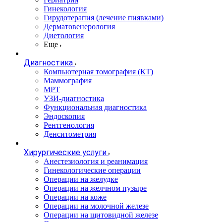
Гинекология
Гирудотерапия (лечение пиявками)
Дерматовенерология
Диетология
Еще
Диагностика
Компьютерная томография (КТ)
Маммография
МРТ
УЗИ-диагностика
Функциональная диагностика
Эндоскопия
Рентгенология
Денситометрия
Хирургические услуги
Анестезиология и реанимация
Гинекологические операции
Операции на желудке
Операции на желчном пузыре
Операции на коже
Операции на молочной железе
Операции на щитовидной железе