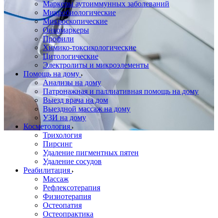
Маркеры аутоиммунных заболеваний
Микробиологические
Микроскопические
Онкомаркеры
Профили
Химико-токсикологические
Цитологические
Электролиты и микроэлементы
Помощь на дому
Анализы на дому
Патронажная и паллиативная помощь на дому
Выезд врача на дом
Выездной массаж на дому
УЗИ на дому
Косметология
Трихология
Пирсинг
Удаление пигментных пятен
Удаление сосудов
Реабилитация
Массаж
Рефлексотерапия
Физиотерапия
Остеопатия
Остеопрактика