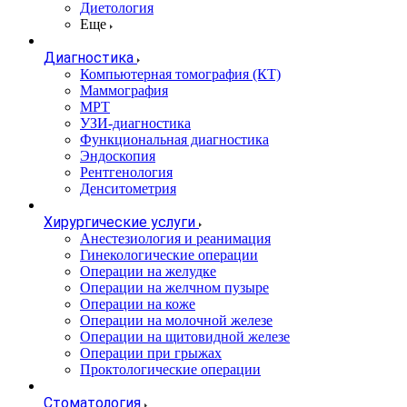
Диетология
Еще
Диагностика
Компьютерная томография (КТ)
Маммография
МРТ
УЗИ-диагностика
Функциональная диагностика
Эндоскопия
Рентгенология
Денситометрия
Хирургические услуги
Анестезиология и реанимация
Гинекологические операции
Операции на желудке
Операции на желчном пузыре
Операции на коже
Операции на молочной железе
Операции на щитовидной железе
Операции при грыжах
Проктологические операции
Стоматология