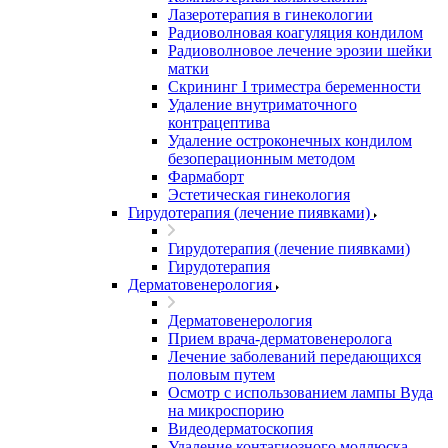
Лазеротерапия в гинекологии
Радиоволновая коагуляция кондилом
Радиоволновое лечение эрозии шейки
матки
Скрининг I триместра беременности
Удаление внутриматочного
контрацептива
Удаление остроконечных кондилом
безоперационным методом
Фармаборт
Эстетическая гинекология
Гирудотерапия (лечение пиявками)
Гирудотерапия (лечение пиявками)
Гирудотерапия
Дерматовенерология
Дерматовенерология
Прием врача-дерматовенеролога
Лечение заболеваний передающихся
половым путем
Осмотр с использованием лампы Вуда
на микроспорию
Видеодерматоскопия
Удаление контагиозного моллюска