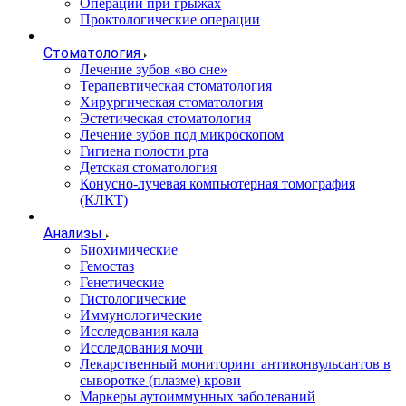
Операции при грыжах
Проктологические операции
Стоматология
Лечение зубов «во сне»
Терапевтическая стоматология
Хирургическая стоматология
Эстетическая стоматология
Лечение зубов под микроскопом
Гигиена полости рта
Детская стоматология
Конусно-лучевая компьютерная томография
(КЛКТ)
Анализы
Биохимические
Гемостаз
Генетические
Гистологические
Иммунологические
Исследования кала
Исследования мочи
Лекарственный мониторинг антиконвульсантов в
сыворотке (плазме) крови
Маркеры аутоиммунных заболеваний