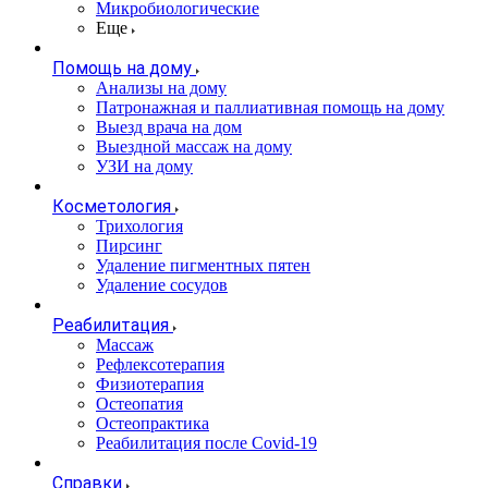
Микробиологические
Еще
Помощь на дому
Анализы на дому
Патронажная и паллиативная помощь на дому
Выезд врача на дом
Выездной массаж на дому
УЗИ на дому
Косметология
Трихология
Пирсинг
Удаление пигментных пятен
Удаление сосудов
Реабилитация
Массаж
Рефлексотерапия
Физиотерапия
Остеопатия
Остеопрактика
Реабилитация после Covid-19
Справки