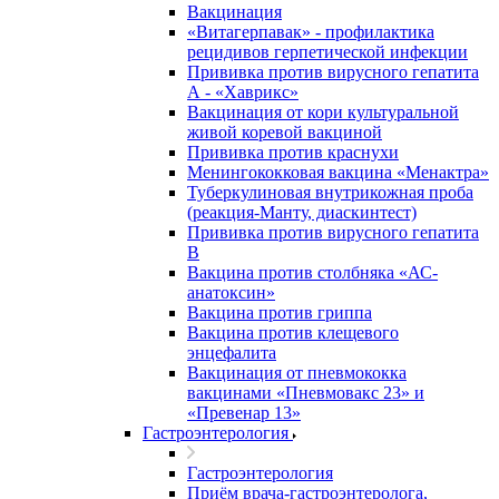
Вакцинация
«Витагерпавак» - профилактика
рецидивов герпетической инфекции
Прививка против вирусного гепатита
А - «Хаврикс»
Вакцинация от кори культуральной
живой коревой вакциной
Прививка против краснухи
Менингококковая вакцина «Менактра»
Туберкулиновая внутрикожная проба
(реакция-Манту, диаскинтест)
Прививка против вирусного гепатита
В
Вакцина против столбняка «АС-
анатоксин»
Вакцина против гриппа
Вакцина против клещевого
энцефалита
Вакцинация от пневмококка
вакцинами «Пневмовакс 23» и
«Превенар 13»
Гастроэнтерология
Гастроэнтерология
Приём врача-гастроэнтеролога,