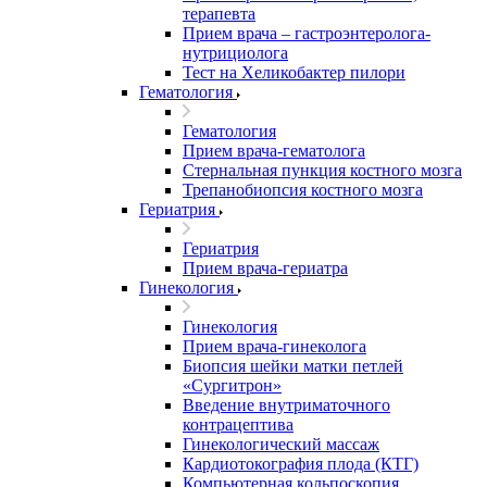
терапевта
Прием врача – гастроэнтеролога-
нутрициолога
Тест на Хеликобактер пилори
Гематология
Гематология
Прием врача-гематолога
Стернальная пункция костного мозга
Трепанобиопсия костного мозга
Гериатрия
Гериатрия
Прием врача-гериатра
Гинекология
Гинекология
Прием врача-гинеколога
Биопсия шейки матки петлей
«Сургитрон»
Введение внутриматочного
контрацептива
Гинекологический массаж
Кардиотокография плода (КТГ)
Компьютерная кольпоскопия