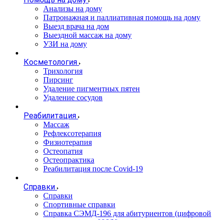
Анализы на дому
Патронажная и паллиативная помощь на дому
Выезд врача на дом
Выездной массаж на дому
УЗИ на дому
Косметология
Трихология
Пирсинг
Удаление пигментных пятен
Удаление сосудов
Реабилитация
Массаж
Рефлексотерапия
Физиотерапия
Остеопатия
Остеопрактика
Реабилитация после Covid-19
Справки
Справки
Спортивные справки
Справка СЭМД‑196 для абитуриентов (цифровой