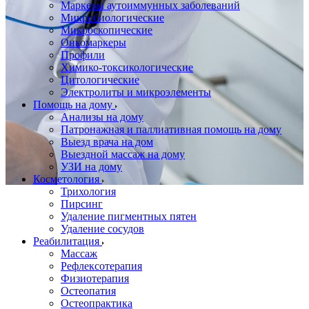
Маркеры аутоиммунных заболеваний
Микробиологические
Микроскопические
Онкомаркеры
Профили
Химико-токсикологические
Цитологические
Электролиты и микроэлементы
Помощь на дому
Анализы на дому
Патронажная и паллиативная помощь на дому
Выезд врача на дом
Выездной массаж на дому
УЗИ на дому
Косметология
Трихология
Пирсинг
Удаление пигментных пятен
Удаление сосудов
Реабилитация
Массаж
Рефлексотерапия
Физиотерапия
Остеопатия
Остеопрактика