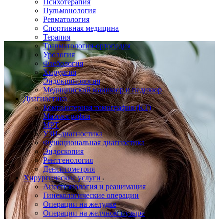
Психотерапия
Пульмонология
Ревматология
Спортивная медицина
Терапия
Травматология-ортопедия
Урология
Флебология
Хирургия
Эндокринология
Медицинский маникюр и педикюр
Диагностика
Компьютерная томография (КТ)
Маммография
МРТ
УЗИ-диагностика
Функциональная диагностика
Эндоскопия
Рентгенология
Денситометрия
Хирургические услуги
Анестезиология и реанимация
Гинекологические операции
Операции на желудке
Операции на желчном пузыре