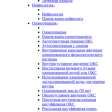
Лечебная блокада
Нефрология
Нефрология
Прием врача-нефролога
Озонотерапия
Озонотерапия
Прием врача-озонотерапевта
Акупунктурная терапия ОКС
Аутогемотерапия с озоном
Внутривенное капельное введение
озонированного физиологического
раствора
Внутрисуставное введение ОКС
Инстилляция мочевого пузыря
озонированной водой или ОКС
Использование озонированной
дистиллированной воды для приема
внутрь
Озонирование масла (50 мл)
Околосуставное введение ОКС
Проточная внутривлагалищная
инсуффляция ОКС
Ректальная инсуффляция озоно-