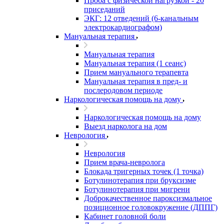
Проба с физической нагрузкой - 20
приседаний
ЭКГ: 12 отведений (6-канальным
электрокардиографом)
Мануальная терапия
Мануальная терапия
Мануальная терапия (1 сеанс)
Прием мануального терапевта
Мануальная терапия в пред- и
послеродовом периоде
Наркологическая помощь на дому
Наркологическая помощь на дому
Выезд нарколога на дом
Неврология
Неврология
Прием врача-невролога
Блокада тригерных точек (1 точка)
Ботулинотерапия при бруксизме
Ботулинотерапия при мигрени
Доброкачественное пароксизмальное
позиционное головокружение (ДППГ)
Кабинет головной боли