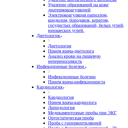
Удаление образований на коже
диатермокоагуляцией
Электрокоагуляция папиллом,
кондилом, бородавок, кератом,
сосудистых образований, белых угрей,
юношеских угрей.
Диетология
Диетология
Прием врача-диетолога
Анализ крови на пищевую
непереносимость
Инфекционные болезни
Инфекционные болезни
Прием врача-инфекциониста
Кардиология
Кардиология
Прием врача-кардиолога
Липидология
Медикаментозные пробы при ЭКГ
Ортостатическая проба
Проба с гипервентиляцией