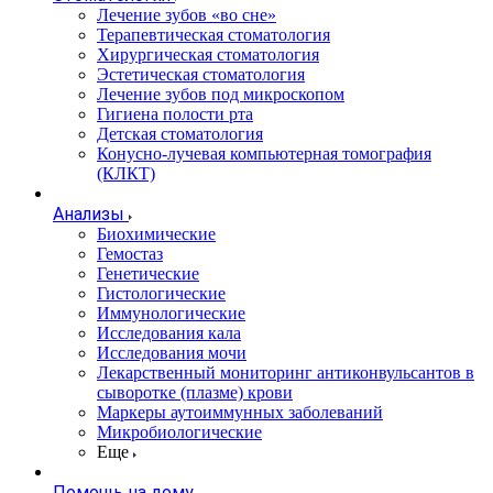
Лечение зубов «во сне»
Терапевтическая стоматология
Хирургическая стоматология
Эстетическая стоматология
Лечение зубов под микроскопом
Гигиена полости рта
Детская стоматология
Конусно-лучевая компьютерная томография
(КЛКТ)
Анализы
Биохимические
Гемостаз
Генетические
Гистологические
Иммунологические
Исследования кала
Исследования мочи
Лекарственный мониторинг антиконвульсантов в
сыворотке (плазме) крови
Маркеры аутоиммунных заболеваний
Микробиологические
Еще
Помощь на дому