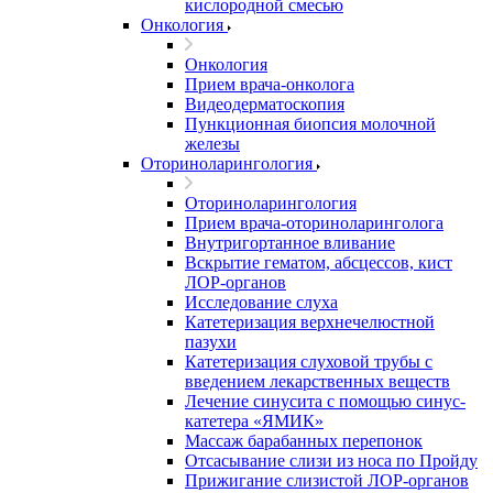
кислородной смесью
Онкология
Онкология
Прием врача-онколога
Видеодерматоскопия
Пункционная биопсия молочной
железы
Оториноларингология
Оториноларингология
Прием врача-оториноларинголога
Внутригортанное вливание
Вскрытие гематом, абсцессов, кист
ЛОР-органов
Исследование слуха
Катетеризация верхнечелюстной
пазухи
Катетеризация слуховой трубы с
введением лекарственных веществ
Лечение синусита с помощью синус-
катетера «ЯМИК»
Массаж барабанных перепонок
Отсасывание слизи из носа по Пройду
Прижигание слизистой ЛОР-органов