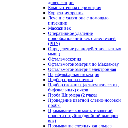
дивергенции
Компьютерная периметрия
Коррекция зрения
Лечение халязиона с помощью
инъекции
Массаж век
Оперативное удаление
новообразований век с анестезией
(РПУ)
Определение равнодействия глазных
мышц
Офтальмоскопия
Офтальмотонометрия по Маклакову
Офтальмотонометрия электронная
Парабульбарная инъекция
Подбор простых очков
Подбор сложных (астигматических,
бифокальных) очков
Проба Ширмера (2 глаза)
Проведение цветной слезно-носовой
пробы
Промывание конъюнктивальной
полости струйно (двойной выворот
век)
Промывание слезных канальцев