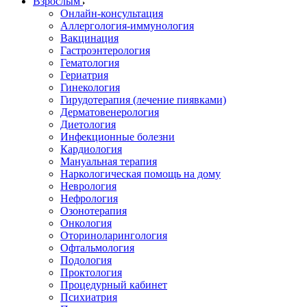
Взрослым
Онлайн-консультация
Аллергология-иммунология
Вакцинация
Гастроэнтерология
Гематология
Гериатрия
Гинекология
Гирудотерапия (лечение пиявками)
Дерматовенерология
Диетология
Инфекционные болезни
Кардиология
Мануальная терапия
Наркологическая помощь на дому
Неврология
Нефрология
Озонотерапия
Онкология
Оториноларингология
Офтальмология
Подология
Проктология
Процедурный кабинет
Психиатрия