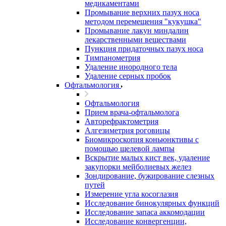
медикаментами
Промывание верхних пазух носа
методом перемещения "кукушка"
Промывание лакун миндалин
лекарственными веществами
Пункция придаточных пазух носа
Тимпанометрия
Удаление инородного тела
Удаление серных пробок
Офтальмология
Офтальмология
Прием врача-офтальмолога
Авторефрактометрия
Алгезиметрия роговицы
Биомикроскопия коньюнктивы с
помощью щелевой лампы
Вскрытие малых кист век, удаление
закупорки мейболиевых желез
Зондирование, бужирование слезных
путей
Измерение угла косоглазия
Исследование бинокулярных функций
Исследование запаса аккомодации
Исследование конвергенции,