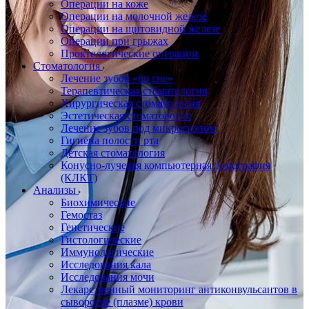
Операции на коже
Операции на молочной железе
Операции на щитовидной железе
Операции при грыжах
Проктологические операции
Стоматология
Лечение зубов «во сне»
Терапевтическая стоматология
Хирургическая стоматология
Эстетическая стоматология
Лечение зубов под микроскопом
Гигиена полости рта
Детская стоматология
Конусно-лучевая компьютерная томография
(КЛКТ)
Анализы
Биохимические
Гемостаз
Генетические
Гистологические
Иммунологические
Исследования кала
Исследования мочи
Лекарственный мониторинг антиконвульсантов в
сыворотке (плазме) крови