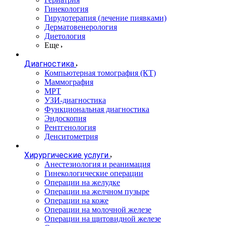
Гинекология
Гирудотерапия (лечение пиявками)
Дерматовенерология
Диетология
Еще
Диагностика
Компьютерная томография (КТ)
Маммография
МРТ
УЗИ-диагностика
Функциональная диагностика
Эндоскопия
Рентгенология
Денситометрия
Хирургические услуги
Анестезиология и реанимация
Гинекологические операции
Операции на желудке
Операции на желчном пузыре
Операции на коже
Операции на молочной железе
Операции на щитовидной железе