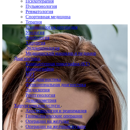
Психотерапия
Пульмонология
Ревматология
Спортивная медицина
Терапия
Травматология-ортопедия
Урология
Флебология
Хирургия
Эндокринология
Медицинский маникюр и педикюр
Диагностика
Компьютерная томография (КТ)
Маммография
МРТ
УЗИ-диагностика
Функциональная диагностика
Эндоскопия
Рентгенология
Денситометрия
Хирургические услуги
Анестезиология и реанимация
Гинекологические операции
Операции на желудке
Операции на желчном пузыре