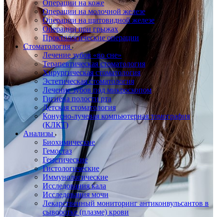
Операции на коже
Операции на молочной железе
Операции на щитовидной железе
Операции при грыжах
Проктологические операции
Стоматология
Лечение зубов «во сне»
Терапевтическая стоматология
Хирургическая стоматология
Эстетическая стоматология
Лечение зубов под микроскопом
Гигиена полости рта
Детская стоматология
Конусно-лучевая компьютерная томография
(КЛКТ)
Анализы
Биохимические
Гемостаз
Генетические
Гистологические
Иммунологические
Исследования кала
Исследования мочи
Лекарственный мониторинг антиконвульсантов в
сыворотке (плазме) крови