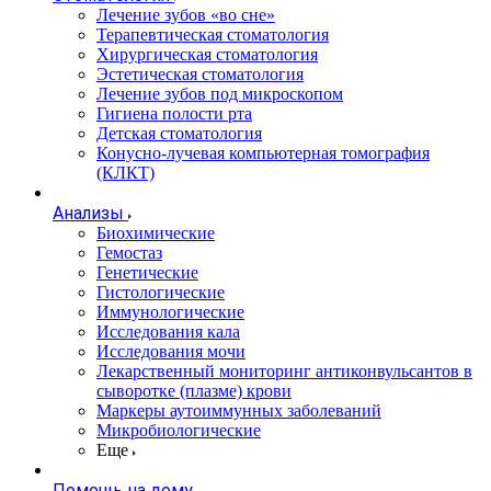
Лечение зубов «во сне»
Терапевтическая стоматология
Хирургическая стоматология
Эстетическая стоматология
Лечение зубов под микроскопом
Гигиена полости рта
Детская стоматология
Конусно-лучевая компьютерная томография
(КЛКТ)
Анализы
Биохимические
Гемостаз
Генетические
Гистологические
Иммунологические
Исследования кала
Исследования мочи
Лекарственный мониторинг антиконвульсантов в
сыворотке (плазме) крови
Маркеры аутоиммунных заболеваний
Микробиологические
Еще
Помощь на дому