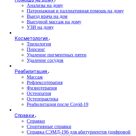
Анализы на дому
Патронажная и паллиативная помощь на дому
Выезд врача на дом
Выездной массаж на дому
УЗИ на дому
Косметология
Трихология
Пирсинг
Удаление пигментных пятен
Удаление сосудов
Реабилитация
Массаж
Рефлексотерапия
Физиотерапия
Остеопатия
Остеопрактика
Реабилитация после Covid-19
Справки
Справки
Спортивные справки
Справка СЭМД‑196 для абитуриентов (цифровой