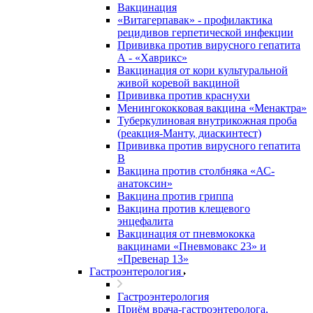
Вакцинация
«Витагерпавак» - профилактика
рецидивов герпетической инфекции
Прививка против вирусного гепатита
А - «Хаврикс»
Вакцинация от кори культуральной
живой коревой вакциной
Прививка против краснухи
Менингококковая вакцина «Менактра»
Туберкулиновая внутрикожная проба
(реакция-Манту, диаскинтест)
Прививка против вирусного гепатита
В
Вакцина против столбняка «АС-
анатоксин»
Вакцина против гриппа
Вакцина против клещевого
энцефалита
Вакцинация от пневмококка
вакцинами «Пневмовакс 23» и
«Превенар 13»
Гастроэнтерология
Гастроэнтерология
Приём врача-гастроэнтеролога,