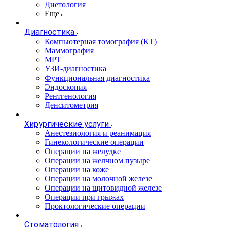
Диетология
Еще
Диагностика
Компьютерная томография (КТ)
Маммография
МРТ
УЗИ-диагностика
Функциональная диагностика
Эндоскопия
Рентгенология
Денситометрия
Хирургические услуги
Анестезиология и реанимация
Гинекологические операции
Операции на желудке
Операции на желчном пузыре
Операции на коже
Операции на молочной железе
Операции на щитовидной железе
Операции при грыжах
Проктологические операции
Стоматология