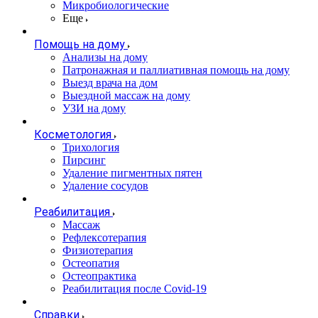
Микробиологические
Еще
Помощь на дому
Анализы на дому
Патронажная и паллиативная помощь на дому
Выезд врача на дом
Выездной массаж на дому
УЗИ на дому
Косметология
Трихология
Пирсинг
Удаление пигментных пятен
Удаление сосудов
Реабилитация
Массаж
Рефлексотерапия
Физиотерапия
Остеопатия
Остеопрактика
Реабилитация после Covid-19
Справки