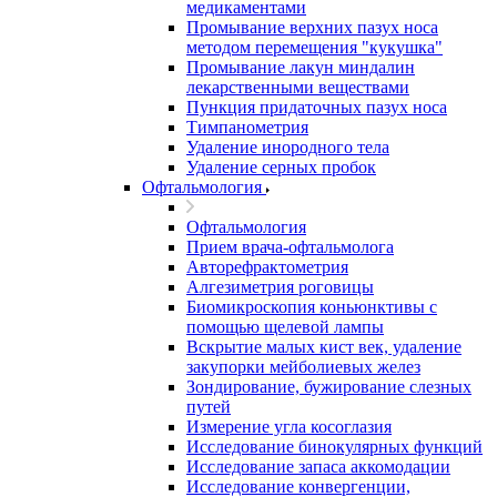
медикаментами
Промывание верхних пазух носа
методом перемещения "кукушка"
Промывание лакун миндалин
лекарственными веществами
Пункция придаточных пазух носа
Тимпанометрия
Удаление инородного тела
Удаление серных пробок
Офтальмология
Офтальмология
Прием врача-офтальмолога
Авторефрактометрия
Алгезиметрия роговицы
Биомикроскопия коньюнктивы с
помощью щелевой лампы
Вскрытие малых кист век, удаление
закупорки мейболиевых желез
Зондирование, бужирование слезных
путей
Измерение угла косоглазия
Исследование бинокулярных функций
Исследование запаса аккомодации
Исследование конвергенции,