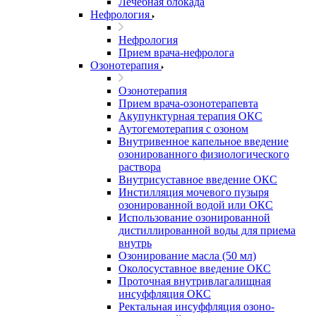
Лечебная блокада
Нефрология
Нефрология
Прием врача-нефролога
Озонотерапия
Озонотерапия
Прием врача-озонотерапевта
Акупунктурная терапия ОКС
Аутогемотерапия с озоном
Внутривенное капельное введение
озонированного физиологического
раствора
Внутрисуставное введение ОКС
Инстилляция мочевого пузыря
озонированной водой или ОКС
Использование озонированной
дистиллированной воды для приема
внутрь
Озонирование масла (50 мл)
Околосуставное введение ОКС
Проточная внутривлагалищная
инсуффляция ОКС
Ректальная инсуффляция озоно-