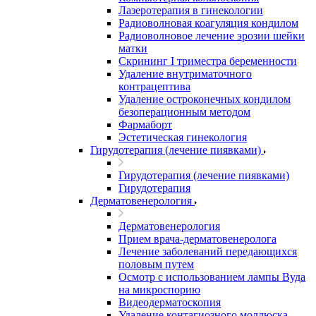
Лазеротерапия в гинекологии
Радиоволновая коагуляция кондилом
Радиоволновое лечение эрозии шейки
матки
Скрининг I триместра беременности
Удаление внутриматочного
контрацептива
Удаление остроконечных кондилом
безоперационным методом
Фармаборт
Эстетическая гинекология
Гирудотерапия (лечение пиявками)
Гирудотерапия (лечение пиявками)
Гирудотерапия
Дерматовенерология
Дерматовенерология
Прием врача-дерматовенеролога
Лечение заболеваний передающихся
половым путем
Осмотр с использованием лампы Вуда
на микроспорию
Видеодерматоскопия
Удаление контагиозного моллюска