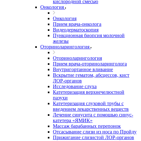
кислородной смесью
Онкология
Онкология
Прием врача-онколога
Видеодерматоскопия
Пункционная биопсия молочной
железы
Оториноларингология
Оториноларингология
Прием врача-оториноларинголога
Внутригортанное вливание
Вскрытие гематом, абсцессов, кист
ЛОР-органов
Исследование слуха
Катетеризация верхнечелюстной
пазухи
Катетеризация слуховой трубы с
введением лекарственных веществ
Лечение синусита с помощью синус-
катетера «ЯМИК»
Массаж барабанных перепонок
Отсасывание слизи из носа по Пройду
Прижигание слизистой ЛОР-органов