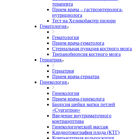
терапевта
Прием врача – гастроэнтеролога-
нутрициолога
Тест на Хеликобактер пилори
Гематология
Гематология
Прием врача-гематолога
Стернальная пункция костного мозга
Трепанобиопсия костного мозга
Гериатрия
Гериатрия
Прием врача-гериатра
Гинекология
Гинекология
Прием врача-гинеколога
Биопсия шейки матки петлей
«Сургитрон»
Введение внутриматочного
контрацептива
Гинекологический массаж
Кардиотокография плода (КТГ)
Компьютерная кольпоскопия