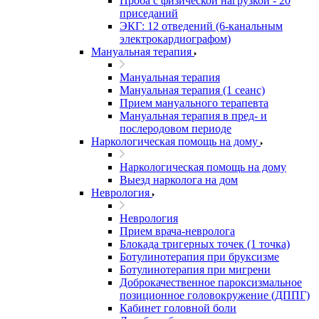
Проба с физической нагрузкой - 20
приседаний
ЭКГ: 12 отведений (6-канальным
электрокардиографом)
Мануальная терапия
Мануальная терапия
Мануальная терапия (1 сеанс)
Прием мануального терапевта
Мануальная терапия в пред- и
послеродовом периоде
Наркологическая помощь на дому
Наркологическая помощь на дому
Выезд нарколога на дом
Неврология
Неврология
Прием врача-невролога
Блокада тригерных точек (1 точка)
Ботулинотерапия при бруксизме
Ботулинотерапия при мигрени
Доброкачественное пароксизмальное
позиционное головокружение (ДППГ)
Кабинет головной боли