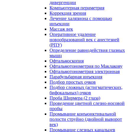
дивергенции
Компьютерная периметрия
Коррекция зрения
Лечение халязиона с помощью
инъекции
Массаж век
Оперативное удаление
новообразований век с анестезией
(РПУ)
Определение равнодействия глазных
мышц
Офтальмоскопия
Офтальмотонометрия по Маклакову
Офтальмотонометрия электронная
Парабульбарная инъекция
Подбор простых очков
Подбор сложных (астигматических,
бифокальных) очков
Проба Ширмера (2 глаза)
Проведение цветной слезно-носовой
пробы
Промывание конъюнктивальной
полости струйно (двойной выворот
век)
Промывание слезных канальцев