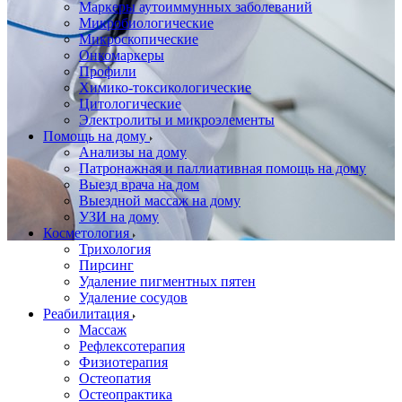
Маркеры аутоиммунных заболеваний
Микробиологические
Микроскопические
Онкомаркеры
Профили
Химико-токсикологические
Цитологические
Электролиты и микроэлементы
Помощь на дому
Анализы на дому
Патронажная и паллиативная помощь на дому
Выезд врача на дом
Выездной массаж на дому
УЗИ на дому
Косметология
Трихология
Пирсинг
Удаление пигментных пятен
Удаление сосудов
Реабилитация
Массаж
Рефлексотерапия
Физиотерапия
Остеопатия
Остеопрактика