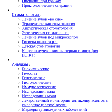
Операции при грыжах
Проктологические операции
Стоматология
Лечение зубов «во сне»
Терапевтическая стоматология
Хирургическая стоматология
Эстетическая стоматология
Лечение зубов под микроскопом
Гигиена полости рта
Детская стоматология
Конусно-лучевая компьютерная томография
(КЛКТ)
Анализы
Биохимические
Гемостаз
Генетические
Гистологические
Иммунологические
Исследования кала
Исследования мочи
Лекарственный мониторинг антиконвульсантов в
сыворотке (плазме) крови
Маркеры аутоиммунных заболеваний