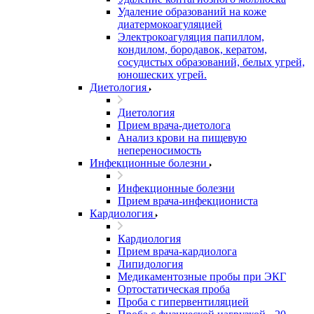
Удаление образований на коже
диатермокоагуляцией
Электрокоагуляция папиллом,
кондилом, бородавок, кератом,
сосудистых образований, белых угрей,
юношеских угрей.
Диетология
Диетология
Прием врача-диетолога
Анализ крови на пищевую
непереносимость
Инфекционные болезни
Инфекционные болезни
Прием врача-инфекциониста
Кардиология
Кардиология
Прием врача-кардиолога
Липидология
Медикаментозные пробы при ЭКГ
Ортостатическая проба
Проба с гипервентиляцией