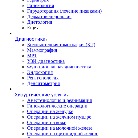
Гинекология
Гирудотерапия (лечение пиявками)
Дерматовенерология
Диетология
Еще
Диагностика
Компьютерная томография (КТ)
Маммография
МРТ
УЗИ-диагностика
Функциональная диагностика
Эндоскопия
Рентгенология
Денситометрия
Хирургические услуги
Анестезиология и реанимация
Гинекологические операции
Операции на желудке
Операции на желчном пузыре
Операции на коже
Операции на молочной железе
Операции на щитовидной железе