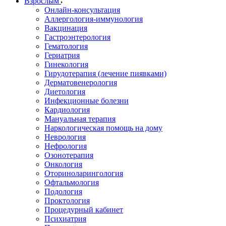
Взрослым
Онлайн-консультация
Аллергология-иммунология
Вакцинация
Гастроэнтерология
Гематология
Гериатрия
Гинекология
Гирудотерапия (лечение пиявками)
Дерматовенерология
Диетология
Инфекционные болезни
Кардиология
Мануальная терапия
Наркологическая помощь на дому
Неврология
Нефрология
Озонотерапия
Онкология
Оториноларингология
Офтальмология
Подология
Проктология
Процедурный кабинет
Психиатрия