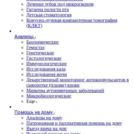
Лечение зубов под микроскопом
Гигиена полости рта
Детская стоматология
Конусно-лучевая компьютерная томография
(КЛКТ)
Анализы
Биохимические
Гемостаз
Генетические
Гистологические
Иммунологические
Исследования кала
Исследования мочи
Лекарственный мониторинг антиконвульсантов в
сыворотке (плазме) крови
Маркеры аутоиммунных заболеваний
Микробиологические
Еще
Помощь на дому
Анализы на дому
Патронажная и паллиативная помощь на дому
Выезд врача на дом
Выездной массаж на дому