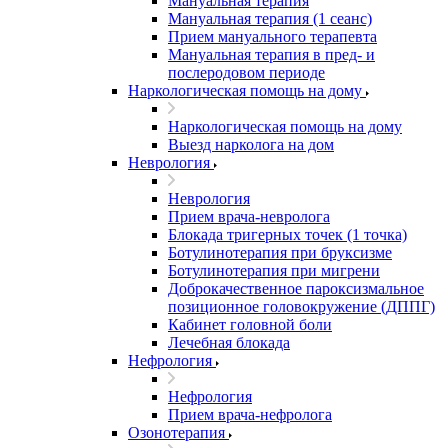
Мануальная терапия
Мануальная терапия (1 сеанс)
Прием мануального терапевта
Мануальная терапия в пред- и
послеродовом периоде
Наркологическая помощь на дому
Наркологическая помощь на дому
Выезд нарколога на дом
Неврология
Неврология
Прием врача-невролога
Блокада тригерных точек (1 точка)
Ботулинотерапия при бруксизме
Ботулинотерапия при мигрени
Доброкачественное пароксизмальное
позиционное головокружение (ДППГ)
Кабинет головной боли
Лечебная блокада
Нефрология
Нефрология
Прием врача-нефролога
Озонотерапия