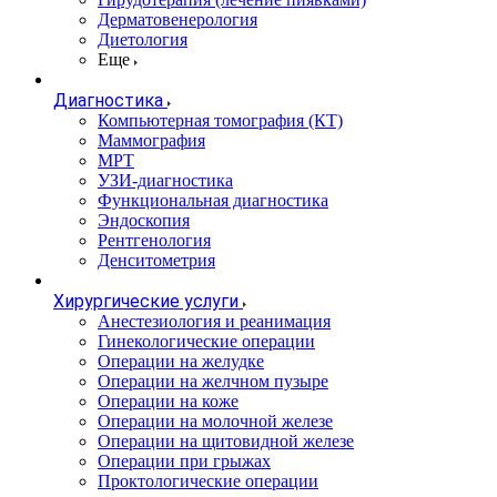
Дерматовенерология
Диетология
Еще
Диагностика
Компьютерная томография (КТ)
Маммография
МРТ
УЗИ-диагностика
Функциональная диагностика
Эндоскопия
Рентгенология
Денситометрия
Хирургические услуги
Анестезиология и реанимация
Гинекологические операции
Операции на желудке
Операции на желчном пузыре
Операции на коже
Операции на молочной железе
Операции на щитовидной железе
Операции при грыжах
Проктологические операции