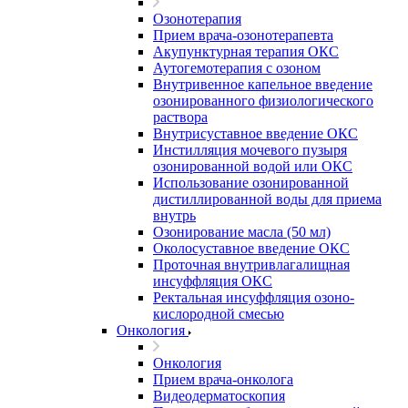
Озонотерапия
Прием врача-озонотерапевта
Акупунктурная терапия ОКС
Аутогемотерапия с озоном
Внутривенное капельное введение
озонированного физиологического
раствора
Внутрисуставное введение ОКС
Инстилляция мочевого пузыря
озонированной водой или ОКС
Использование озонированной
дистиллированной воды для приема
внутрь
Озонирование масла (50 мл)
Околосуставное введение ОКС
Проточная внутривлагалищная
инсуффляция ОКС
Ректальная инсуффляция озоно-
кислородной смесью
Онкология
Онкология
Прием врача-онколога
Видеодерматоскопия