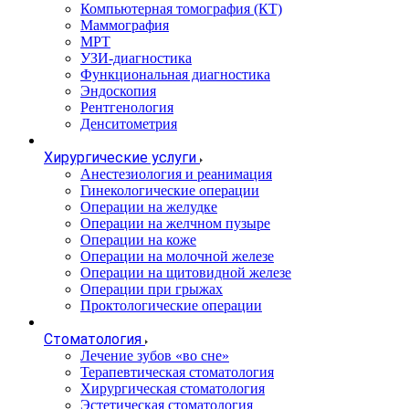
Компьютерная томография (КТ)
Маммография
МРТ
УЗИ-диагностика
Функциональная диагностика
Эндоскопия
Рентгенология
Денситометрия
Хирургические услуги
Анестезиология и реанимация
Гинекологические операции
Операции на желудке
Операции на желчном пузыре
Операции на коже
Операции на молочной железе
Операции на щитовидной железе
Операции при грыжах
Проктологические операции
Стоматология
Лечение зубов «во сне»
Терапевтическая стоматология
Хирургическая стоматология
Эстетическая стоматология