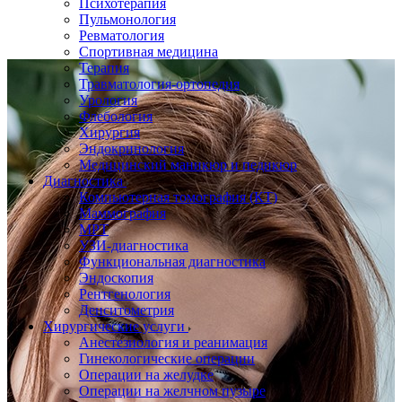
Психотерапия
Пульмонология
Ревматология
Спортивная медицина
Терапия
Травматология-ортопедия
Урология
Флебология
Хирургия
Эндокринология
Медицинский маникюр и педикюр
Диагностика
Компьютерная томография (КТ)
Маммография
МРТ
УЗИ-диагностика
Функциональная диагностика
Эндоскопия
Рентгенология
Денситометрия
Хирургические услуги
Анестезиология и реанимация
Гинекологические операции
Операции на желудке
Операции на желчном пузыре