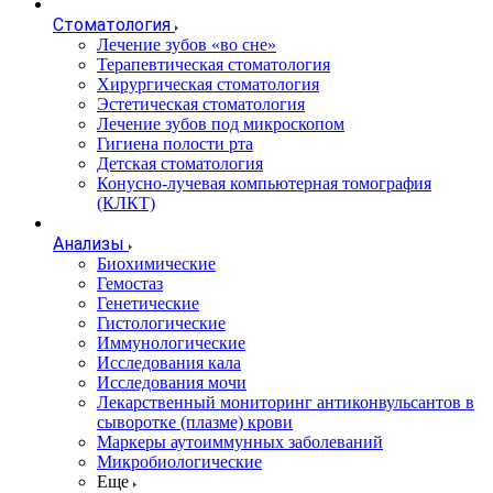
Стоматология
Лечение зубов «во сне»
Терапевтическая стоматология
Хирургическая стоматология
Эстетическая стоматология
Лечение зубов под микроскопом
Гигиена полости рта
Детская стоматология
Конусно-лучевая компьютерная томография
(КЛКТ)
Анализы
Биохимические
Гемостаз
Генетические
Гистологические
Иммунологические
Исследования кала
Исследования мочи
Лекарственный мониторинг антиконвульсантов в
сыворотке (плазме) крови
Маркеры аутоиммунных заболеваний
Микробиологические
Еще