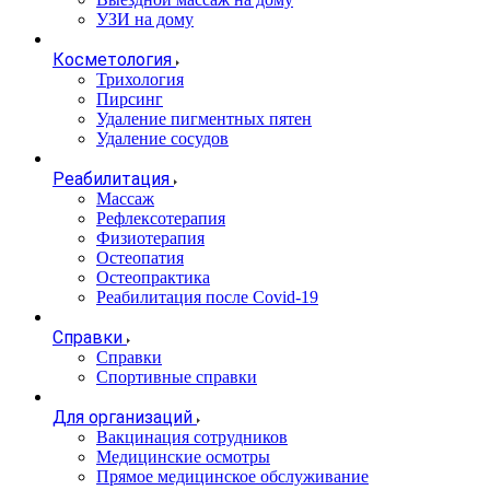
УЗИ на дому
Косметология
Трихология
Пирсинг
Удаление пигментных пятен
Удаление сосудов
Реабилитация
Массаж
Рефлексотерапия
Физиотерапия
Остеопатия
Остеопрактика
Реабилитация после Covid-19
Справки
Справки
Спортивные справки
Для организаций
Вакцинация сотрудников
Медицинские осмотры
Прямое медицинское обслуживание