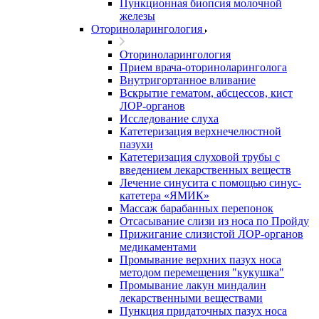
Пункционная биопсия молочной
железы
Оториноларингология
Оториноларингология
Прием врача-оториноларинголога
Внутригортанное вливание
Вскрытие гематом, абсцессов, кист
ЛОР-органов
Исследование слуха
Катетеризация верхнечелюстной
пазухи
Катетеризация слуховой трубы с
введением лекарственных веществ
Лечение синусита с помощью синус-
катетера «ЯМИК»
Массаж барабанных перепонок
Отсасывание слизи из носа по Пройду
Прижигание слизистой ЛОР-органов
медикаментами
Промывание верхних пазух носа
методом перемещения "кукушка"
Промывание лакун миндалин
лекарственными веществами
Пункция придаточных пазух носа