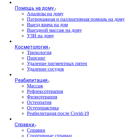
Помощь на дому
Анализы на дому
Патронажная и паллиативная помощь на дому
Выезд врача на дом
Выездной массаж на дому
УЗИ на дому
Косметология
Трихология
Пирсинг
Удаление пигментных пятен
Удаление сосудов
Реабилитация
Массаж
Рефлексотерапия
Физиотерапия
Остеопатия
Остеопрактика
Реабилитация после Covid-19
Справки
Справки
Спортивные справки