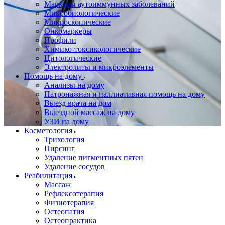
Маркеры аутоиммунных заболеваний
Микробиологические
Микроскопические
Онкомаркеры
Профили
Химико-токсикологические
Цитологические
Электролиты и микроэлементы
Помощь на дому
Анализы на дому
Патронажная и паллиативная помощь на дому
Выезд врача на дом
Выездной массаж на дому
УЗИ на дому
Косметология
Трихология
Пирсинг
Удаление пигментных пятен
Удаление сосудов
Реабилитация
Массаж
Рефлексотерапия
Физиотерапия
Остеопатия
Остеопрактика