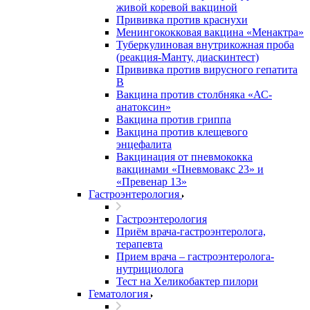
живой коревой вакциной
Прививка против краснухи
Менингококковая вакцина «Менактра»
Туберкулиновая внутрикожная проба
(реакция-Манту, диаскинтест)
Прививка против вирусного гепатита
В
Вакцина против столбняка «АС-
анатоксин»
Вакцина против гриппа
Вакцина против клещевого
энцефалита
Вакцинация от пневмококка
вакцинами «Пневмовакс 23» и
«Превенар 13»
Гастроэнтерология
Гастроэнтерология
Приём врача-гастроэнтеролога,
терапевта
Прием врача – гастроэнтеролога-
нутрициолога
Тест на Хеликобактер пилори
Гематология