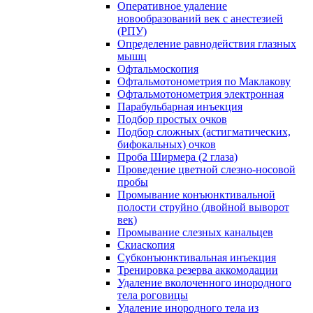
Оперативное удаление
новообразований век с анестезией
(РПУ)
Определение равнодействия глазных
мышц
Офтальмоскопия
Офтальмотонометрия по Маклакову
Офтальмотонометрия электронная
Парабульбарная инъекция
Подбор простых очков
Подбор сложных (астигматических,
бифокальных) очков
Проба Ширмера (2 глаза)
Проведение цветной слезно-носовой
пробы
Промывание конъюнктивальной
полости струйно (двойной выворот
век)
Промывание слезных канальцев
Скиаскопия
Субконъюнктивальная инъекция
Тренировка резерва аккомодации
Удаление вколоченного инородного
тела роговицы
Удаление инородного тела из