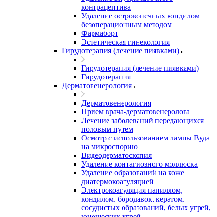
контрацептива
Удаление остроконечных кондилом
безоперационным методом
Фармаборт
Эстетическая гинекология
Гирудотерапия (лечение пиявками)
Гирудотерапия (лечение пиявками)
Гирудотерапия
Дерматовенерология
Дерматовенерология
Прием врача-дерматовенеролога
Лечение заболеваний передающихся
половым путем
Осмотр с использованием лампы Вуда
на микроспорию
Видеодерматоскопия
Удаление контагиозного моллюска
Удаление образований на коже
диатермокоагуляцией
Электрокоагуляция папиллом,
кондилом, бородавок, кератом,
сосудистых образований, белых угрей,
юношеских угрей.