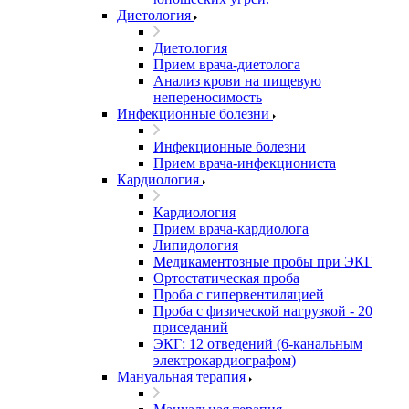
Диетология
Диетология
Прием врача-диетолога
Анализ крови на пищевую
непереносимость
Инфекционные болезни
Инфекционные болезни
Прием врача-инфекциониста
Кардиология
Кардиология
Прием врача-кардиолога
Липидология
Медикаментозные пробы при ЭКГ
Ортостатическая проба
Проба с гипервентиляцией
Проба с физической нагрузкой - 20
приседаний
ЭКГ: 12 отведений (6-канальным
электрокардиографом)
Мануальная терапия