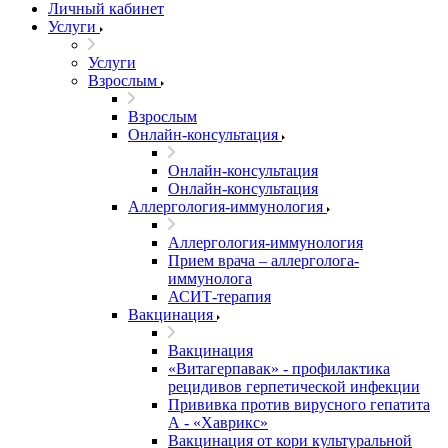
Личный кабинет
Услуги
Услуги
Взрослым
Взрослым
Онлайн-консультация
Онлайн-консультация
Онлайн-консультация
Аллергология-иммунология
Аллергология-иммунология
Прием врача – аллерголога-
иммунолога
АСИТ-терапия
Вакцинация
Вакцинация
«Витагерпавак» - профилактика
рецидивов герпетической инфекции
Прививка против вирусного гепатита
А - «Хаврикс»
Вакцинация от кори культуральной