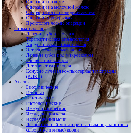
Операции на коже
Операции на молочной железе
Операции на щитовидной железе
Операции при грыжах
Проктологические операции
Стоматология
Лечение зубов «во сне»
Терапевтическая стоматология
Хирургическая стоматология
Эстетическая стоматология
Лечение зубов под микроскопом
Гигиена полости рта
Детская стоматология
Конусно-лучевая компьютерная томография
(КЛКТ)
Анализы
Биохимические
Гемостаз
Генетические
Гистологические
Иммунологические
Исследования кала
Исследования мочи
Лекарственный мониторинг антиконвульсантов в
сыворотке (плазме) крови