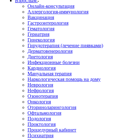
Взрослым
Онлайн-консультация
Аллергология-иммунология
Вакцинация
Гастроэнтерология
Гематология
Гериатрия
Гинекология
Гирудотерапия (лечение пиявками)
Дерматовенерология
Диетология
Инфекционные болезни
Кардиология
Мануальная терапия
Наркологическая помощь на дому
Неврология
Нефрология
Озонотерапия
Онкология
Оториноларингология
Офтальмология
Подология
Проктология
Процедурный кабинет
Психиатрия