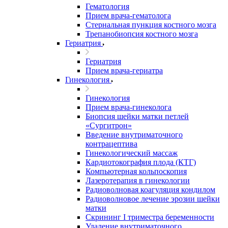
Гематология
Прием врача-гематолога
Стернальная пункция костного мозга
Трепанобиопсия костного мозга
Гериатрия
Гериатрия
Прием врача-гериатра
Гинекология
Гинекология
Прием врача-гинеколога
Биопсия шейки матки петлей
«Сургитрон»
Введение внутриматочного
контрацептива
Гинекологический массаж
Кардиотокография плода (КТГ)
Компьютерная кольпоскопия
Лазеротерапия в гинекологии
Радиоволновая коагуляция кондилом
Радиоволновое лечение эрозии шейки
матки
Скрининг I триместра беременности
Удаление внутриматочного