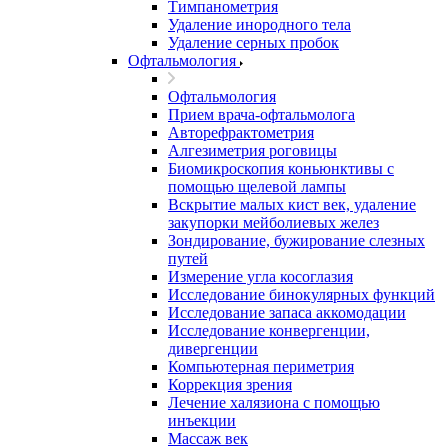
Тимпанометрия
Удаление инородного тела
Удаление серных пробок
Офтальмология
Офтальмология
Прием врача-офтальмолога
Авторефрактометрия
Алгезиметрия роговицы
Биомикроскопия коньюнктивы с
помощью щелевой лампы
Вскрытие малых кист век, удаление
закупорки мейболиевых желез
Зондирование, бужирование слезных
путей
Измерение угла косоглазия
Исследование бинокулярных функций
Исследование запаса аккомодации
Исследование конвергенции,
дивергенции
Компьютерная периметрия
Коррекция зрения
Лечение халязиона с помощью
инъекции
Массаж век