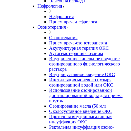
Лечебная блокада
Нефрология
Нефрология
Прием врача-нефролога
Озонотерапия
Озонотерапия
Прием врача-озонотерапевта
Акупунктурная терапия ОКС
Аутогемотерапия с озоном
Внутривенное капельное введение
озонированного физиологического
раствора
Внутрисуставное введение ОКС
Инстилляция мочевого пузыря
озонированной водой или ОКС
Использование озонированной
дистиллированной воды для приема
внутрь
Озонирование масла (50 мл)
Околосуставное введение ОКС
Проточная внутривлагалищная
инсуффляция ОКС
Ректальная инсуффляция озоно-