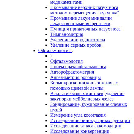
медикаментами
Промывание верхних пазух носа
методом перемещения "кукушка"
Промывание лакун миндалин
лекарственными веществами
Пункция придаточных пазух носа
Тимпанометрия
Удаление инородного тела
Удаление серных пробок
Офтальмология
Офтальмология
Прием врача-офтальмолога
Авторефрактометрия
Алгезиметрия роговицы
Биомикроскопия коньюнктивы с
помощью щелевой лампы
Вскрытие малых кист век, удаление
закупорки мейболиевых желез
Зондирование, бужирование слезных
путей
Измерение угла косоглазия
Исследование бинокулярных функций
Исследование запаса аккомодации
Исследование конвергенции,