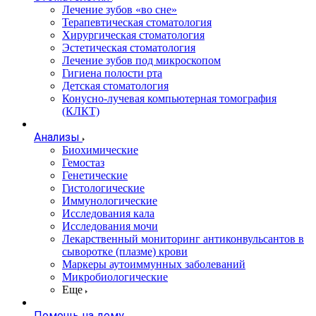
Лечение зубов «во сне»
Терапевтическая стоматология
Хирургическая стоматология
Эстетическая стоматология
Лечение зубов под микроскопом
Гигиена полости рта
Детская стоматология
Конусно-лучевая компьютерная томография
(КЛКТ)
Анализы
Биохимические
Гемостаз
Генетические
Гистологические
Иммунологические
Исследования кала
Исследования мочи
Лекарственный мониторинг антиконвульсантов в
сыворотке (плазме) крови
Маркеры аутоиммунных заболеваний
Микробиологические
Еще
Помощь на дому