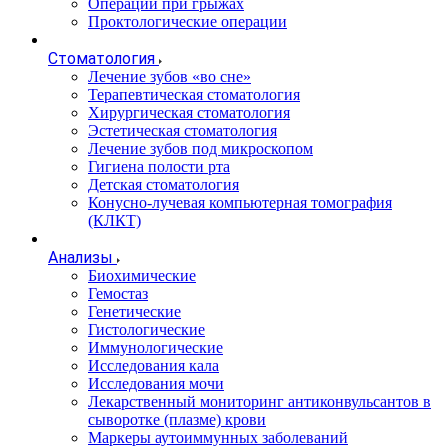
Операции при грыжах
Проктологические операции
Стоматология
Лечение зубов «во сне»
Терапевтическая стоматология
Хирургическая стоматология
Эстетическая стоматология
Лечение зубов под микроскопом
Гигиена полости рта
Детская стоматология
Конусно-лучевая компьютерная томография
(КЛКТ)
Анализы
Биохимические
Гемостаз
Генетические
Гистологические
Иммунологические
Исследования кала
Исследования мочи
Лекарственный мониторинг антиконвульсантов в
сыворотке (плазме) крови
Маркеры аутоиммунных заболеваний