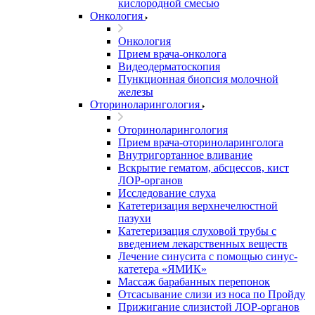
кислородной смесью
Онкология
Онкология
Прием врача-онколога
Видеодерматоскопия
Пункционная биопсия молочной
железы
Оториноларингология
Оториноларингология
Прием врача-оториноларинголога
Внутригортанное вливание
Вскрытие гематом, абсцессов, кист
ЛОР-органов
Исследование слуха
Катетеризация верхнечелюстной
пазухи
Катетеризация слуховой трубы с
введением лекарственных веществ
Лечение синусита с помощью синус-
катетера «ЯМИК»
Массаж барабанных перепонок
Отсасывание слизи из носа по Пройду
Прижигание слизистой ЛОР-органов