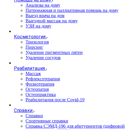
Анализы на дому
Патронажная и паллиативная помощь на дому
Выезд врача на дом
Выездной массаж на дому
УЗИ на дому
Косметология
Трихология
Пирсинг
Удаление пигментных пятен
Удаление сосудов
Реабилитация
Массаж
Рефлексотерапия
Физиотерапия
Остеопатия
Остеопрактика
Реабилитация после Covid-19
Справки
Справки
Спортивные справки
Справка СЭМД‑196 для абитуриентов (цифровой