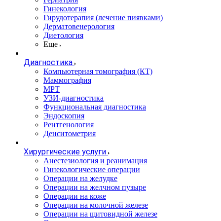
Гинекология
Гирудотерапия (лечение пиявками)
Дерматовенерология
Диетология
Еще
Диагностика
Компьютерная томография (КТ)
Маммография
МРТ
УЗИ-диагностика
Функциональная диагностика
Эндоскопия
Рентгенология
Денситометрия
Хирургические услуги
Анестезиология и реанимация
Гинекологические операции
Операции на желудке
Операции на желчном пузыре
Операции на коже
Операции на молочной железе
Операции на щитовидной железе