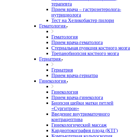
терапевта
Прием врача – гастроэнтеролога-
нутрициолога
Тест на Хеликобактер пилори
Гематология
Гематология
Прием врача-гематолога
Стернальная пункция костного мозга
Трепанобиопсия костного мозга
Гериатрия
Гериатрия
Прием врача-гериатра
Гинекология
Гинекология
Прием врача-гинеколога
Биопсия шейки матки петлей
«Сургитрон»
Введение внутриматочного
контрацептива
Гинекологический массаж
Кардиотокография плода (КТГ)
Компьютерная кольпоскопия