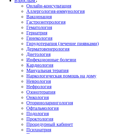
Взрослым
Онлайн-консультация
Аллергология-иммунология
Вакцинация
Гастроэнтерология
Гематология
Гериатрия
Гинекология
Гирудотерапия (лечение пиявками)
Дерматовенерология
Диетология
Инфекционные болезни
Кардиология
Мануальная терапия
Наркологическая помощь на дому
Неврология
Нефрология
Озонотерапия
Онкология
Оториноларингология
Офтальмология
Подология
Проктология
Процедурный кабинет
Психиатрия