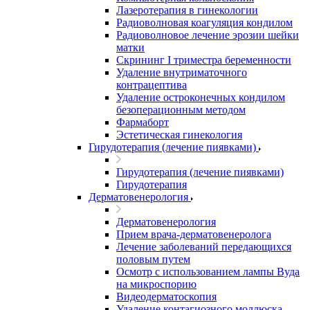
Лазеротерапия в гинекологии
Радиоволновая коагуляция кондилом
Радиоволновое лечение эрозии шейки
матки
Скрининг I триместра беременности
Удаление внутриматочного
контрацептива
Удаление остроконечных кондилом
безоперационным методом
Фармаборт
Эстетическая гинекология
Гирудотерапия (лечение пиявками)
Гирудотерапия (лечение пиявками)
Гирудотерапия
Дерматовенерология
Дерматовенерология
Прием врача-дерматовенеролога
Лечение заболеваний передающихся
половым путем
Осмотр с использованием лампы Вуда
на микроспорию
Видеодерматоскопия
Удаление контагиозного моллюска