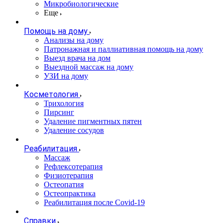
Микробиологические
Еще
Помощь на дому
Анализы на дому
Патронажная и паллиативная помощь на дому
Выезд врача на дом
Выездной массаж на дому
УЗИ на дому
Косметология
Трихология
Пирсинг
Удаление пигментных пятен
Удаление сосудов
Реабилитация
Массаж
Рефлексотерапия
Физиотерапия
Остеопатия
Остеопрактика
Реабилитация после Covid-19
Справки