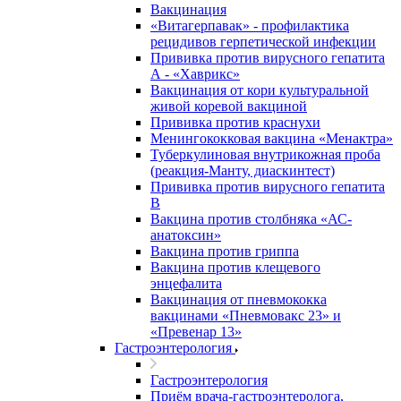
Вакцинация
«Витагерпавак» - профилактика
рецидивов герпетической инфекции
Прививка против вирусного гепатита
А - «Хаврикс»
Вакцинация от кори культуральной
живой коревой вакциной
Прививка против краснухи
Менингококковая вакцина «Менактра»
Туберкулиновая внутрикожная проба
(реакция-Манту, диаскинтест)
Прививка против вирусного гепатита
В
Вакцина против столбняка «АС-
анатоксин»
Вакцина против гриппа
Вакцина против клещевого
энцефалита
Вакцинация от пневмококка
вакцинами «Пневмовакс 23» и
«Превенар 13»
Гастроэнтерология
Гастроэнтерология
Приём врача-гастроэнтеролога,