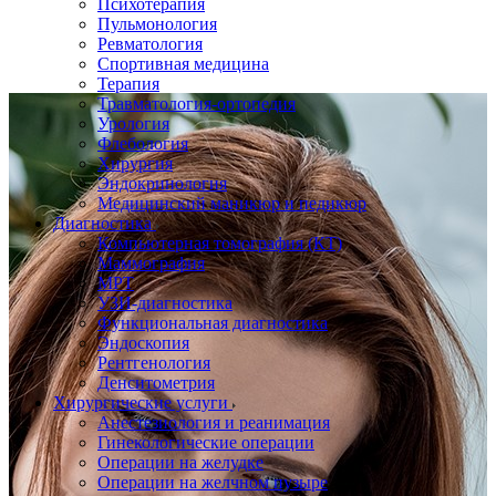
Психотерапия
Пульмонология
Ревматология
Спортивная медицина
Терапия
Травматология-ортопедия
Урология
Флебология
Хирургия
Эндокринология
Медицинский маникюр и педикюр
Диагностика
Компьютерная томография (КТ)
Маммография
МРТ
УЗИ-диагностика
Функциональная диагностика
Эндоскопия
Рентгенология
Денситометрия
Хирургические услуги
Анестезиология и реанимация
Гинекологические операции
Операции на желудке
Операции на желчном пузыре