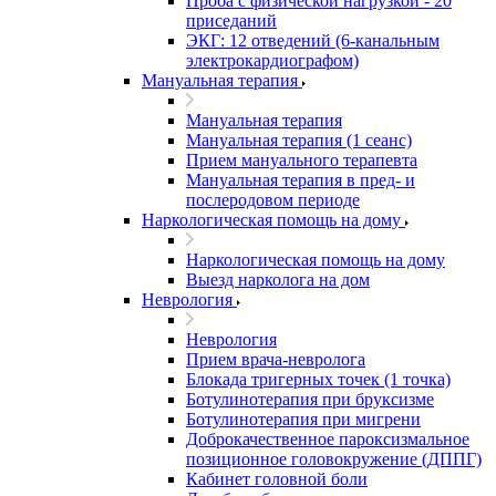
Проба с физической нагрузкой - 20
приседаний
ЭКГ: 12 отведений (6-канальным
электрокардиографом)
Мануальная терапия
Мануальная терапия
Мануальная терапия (1 сеанс)
Прием мануального терапевта
Мануальная терапия в пред- и
послеродовом периоде
Наркологическая помощь на дому
Наркологическая помощь на дому
Выезд нарколога на дом
Неврология
Неврология
Прием врача-невролога
Блокада тригерных точек (1 точка)
Ботулинотерапия при бруксизме
Ботулинотерапия при мигрени
Доброкачественное пароксизмальное
позиционное головокружение (ДППГ)
Кабинет головной боли