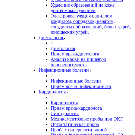
Удаление образований на коже
диатермокоагуляцией
Электрокоагуляция папиллом,
кондилом, бородавок, кератом,
сосудистых образований, белых угрей,
юношеских угрей.
Диетология
Диетология
Прием врача-диетолога
Анализ крови на пищевую
непереносимость
Инфекционные болезни
Инфекционные болезни
Прием врача-инфекциониста
Кардиология
Кардиология
Прием врача-кардиолога
Липидология
Медикаментозные пробы при ЭКГ
Ортостатическая проба
Проба с гипервентиляцией