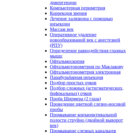
дивергенции
Компьютерная периметрия
Коррекция зрения
Лечение халязиона с помощью
инъекции
Массаж век
Оперативное удаление
новообразований век с анестезией
(РПУ)
Определение равнодействия глазных
мышц
Офтальмоскопия
Офтальмотонометрия по Маклакову
Офтальмотонометрия электронная
Парабульбарная инъекция
Подбор простых очков
Подбор сложных (астигматических,
бифокальных) очков
Проба Ширмера (2 глаза)
Проведение цветной слезно-носовой
пробы
Промывание конъюнктивальной
полости струйно (двойной выворот
век)
Промывание слезных канальцев