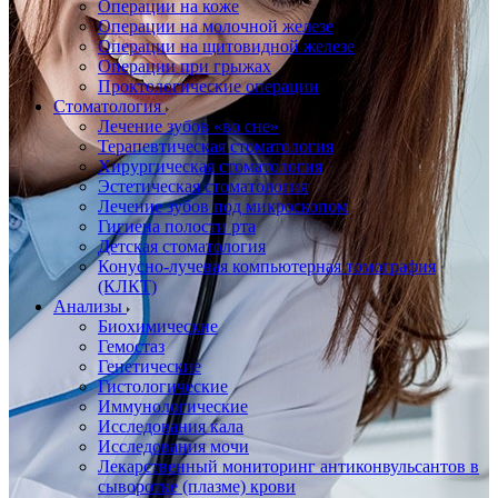
Операции на коже
Операции на молочной железе
Операции на щитовидной железе
Операции при грыжах
Проктологические операции
Стоматология
Лечение зубов «во сне»
Терапевтическая стоматология
Хирургическая стоматология
Эстетическая стоматология
Лечение зубов под микроскопом
Гигиена полости рта
Детская стоматология
Конусно-лучевая компьютерная томография
(КЛКТ)
Анализы
Биохимические
Гемостаз
Генетические
Гистологические
Иммунологические
Исследования кала
Исследования мочи
Лекарственный мониторинг антиконвульсантов в
сыворотке (плазме) крови