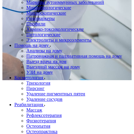
Маркеры аутоиммунных заболеваний
Микробиологические
Микроскопические
Онкомаркеры
Профили
Химико-токсикологические
Цитологические
Электролиты и микроэлементы
Помощь на дому
Анализы на дому
Патронажная и паллиативная помощь на дому
Выезд врача на дом
Выездной массаж на дому
УЗИ на дому
Косметология
Трихология
Пирсинг
Удаление пигментных пятен
Удаление сосудов
Реабилитация
Массаж
Рефлексотерапия
Физиотерапия
Остеопатия
Остеопрактика