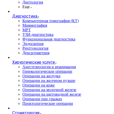
Диетология
Еще
Диагностика
Компьютерная томография (КТ)
Маммография
МРТ
УЗИ-диагностика
Функциональная диагностика
Эндоскопия
Рентгенология
Денситометрия
Хирургические услуги
Анестезиология и реанимация
Гинекологические операции
Операции на желудке
Операции на желчном пузыре
Операции на коже
Операции на молочной железе
Операции на щитовидной железе
Операции при грыжах
Проктологические операции
Стоматология