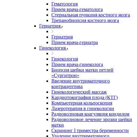
Гематология
Прием врача-гематолога
Стернальная пункция костного мозга
Трепанобиопсия костного мозга
Гериатрия
Гериатрия
Прием врача-гериатра
Гинекология
Гинекология
Прием врача-гинеколога
Биопсия шейки матки петлей
«Сургитрон»
Введение внутриматочного
контрацептива
Гинекологический массаж
Кардиотокография плода (КТГ)
Компьютерная кольпоскопия
Лазеротерапия в гинекологии
Радиоволновая коагуляция кондилом
Радиоволновое лечение эрозии шейки
матки
Скрининг I триместра беременности
Удаление внутриматочного