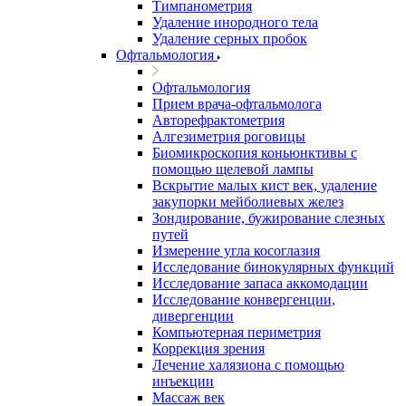
Тимпанометрия
Удаление инородного тела
Удаление серных пробок
Офтальмология
Офтальмология
Прием врача-офтальмолога
Авторефрактометрия
Алгезиметрия роговицы
Биомикроскопия коньюнктивы с
помощью щелевой лампы
Вскрытие малых кист век, удаление
закупорки мейболиевых желез
Зондирование, бужирование слезных
путей
Измерение угла косоглазия
Исследование бинокулярных функций
Исследование запаса аккомодации
Исследование конвергенции,
дивергенции
Компьютерная периметрия
Коррекция зрения
Лечение халязиона с помощью
инъекции
Массаж век