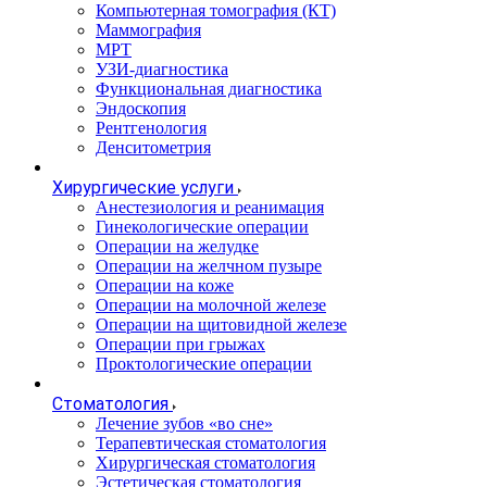
Компьютерная томография (КТ)
Маммография
МРТ
УЗИ-диагностика
Функциональная диагностика
Эндоскопия
Рентгенология
Денситометрия
Хирургические услуги
Анестезиология и реанимация
Гинекологические операции
Операции на желудке
Операции на желчном пузыре
Операции на коже
Операции на молочной железе
Операции на щитовидной железе
Операции при грыжах
Проктологические операции
Стоматология
Лечение зубов «во сне»
Терапевтическая стоматология
Хирургическая стоматология
Эстетическая стоматология