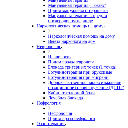
Мануальная терапия
Мануальная терапия (1 сеанс)
Прием мануального терапевта
Мануальная терапия в пред- и
послеродовом периоде
Наркологическая помощь на дому
Наркологическая помощь на дому
Выезд нарколога на дом
Неврология
Неврология
Прием врача-невролога
Блокада тригерных точек (1 точка)
Ботулинотерапия при бруксизме
Ботулинотерапия при мигрени
Доброкачественное пароксизмальное
позиционное головокружение (ДППГ)
Кабинет головной боли
Лечебная блокада
Нефрология
Нефрология
Прием врача-нефролога
Озонотерапия