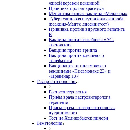
живой коревой вакциной
Прививка против краснухи
Менингококковая вакцина «Менактра»
Туберкулиновая внутрикожная проба
(реакция-Манту, диаскинтест)
Прививка против вирусного гепатита
В
Вакцина против столбняка «АС-
анатоксин»
Вакцина против гриппа
Вакцина против клещевого
энцефалита
Вакцинация от пневмококка
вакцинами «Пневмовакс 23» и
«Превенар 13»
Гастроэнтерология
Гастроэнтерология
Приём врача-гастроэнтеролога,
терапевта
Прием врача – гастроэнтеролога-
нутрициолога
Тест на Хеликобактер пилори
Гематология