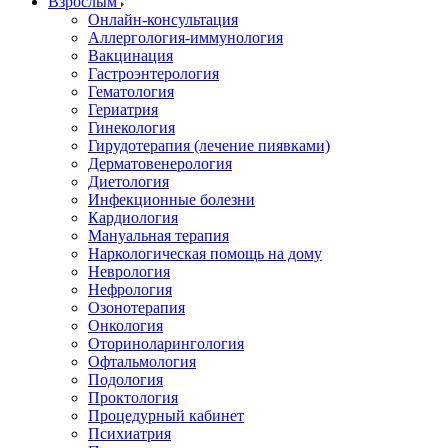
Взрослым
Онлайн-консультация
Аллергология-иммунология
Вакцинация
Гастроэнтерология
Гематология
Гериатрия
Гинекология
Гирудотерапия (лечение пиявками)
Дерматовенерология
Диетология
Инфекционные болезни
Кардиология
Мануальная терапия
Наркологическая помощь на дому
Неврология
Нефрология
Озонотерапия
Онкология
Оториноларингология
Офтальмология
Подология
Проктология
Процедурный кабинет
Психиатрия