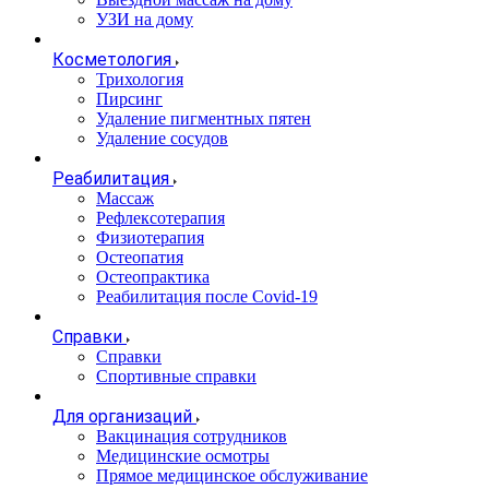
УЗИ на дому
Косметология
Трихология
Пирсинг
Удаление пигментных пятен
Удаление сосудов
Реабилитация
Массаж
Рефлексотерапия
Физиотерапия
Остеопатия
Остеопрактика
Реабилитация после Covid-19
Справки
Справки
Спортивные справки
Для организаций
Вакцинация сотрудников
Медицинские осмотры
Прямое медицинское обслуживание