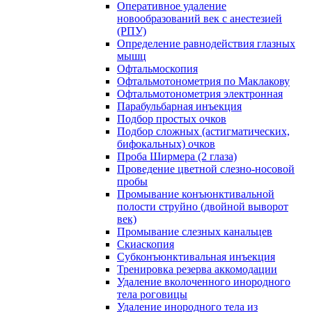
Оперативное удаление
новообразований век с анестезией
(РПУ)
Определение равнодействия глазных
мышц
Офтальмоскопия
Офтальмотонометрия по Маклакову
Офтальмотонометрия электронная
Парабульбарная инъекция
Подбор простых очков
Подбор сложных (астигматических,
бифокальных) очков
Проба Ширмера (2 глаза)
Проведение цветной слезно-носовой
пробы
Промывание конъюнктивальной
полости струйно (двойной выворот
век)
Промывание слезных канальцев
Скиаскопия
Субконъюнктивальная инъекция
Тренировка резерва аккомодации
Удаление вколоченного инородного
тела роговицы
Удаление инородного тела из