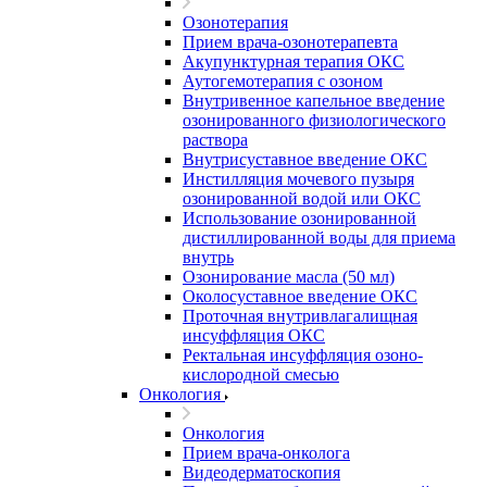
Озонотерапия
Прием врача-озонотерапевта
Акупунктурная терапия ОКС
Аутогемотерапия с озоном
Внутривенное капельное введение
озонированного физиологического
раствора
Внутрисуставное введение ОКС
Инстилляция мочевого пузыря
озонированной водой или ОКС
Использование озонированной
дистиллированной воды для приема
внутрь
Озонирование масла (50 мл)
Околосуставное введение ОКС
Проточная внутривлагалищная
инсуффляция ОКС
Ректальная инсуффляция озоно-
кислородной смесью
Онкология
Онкология
Прием врача-онколога
Видеодерматоскопия