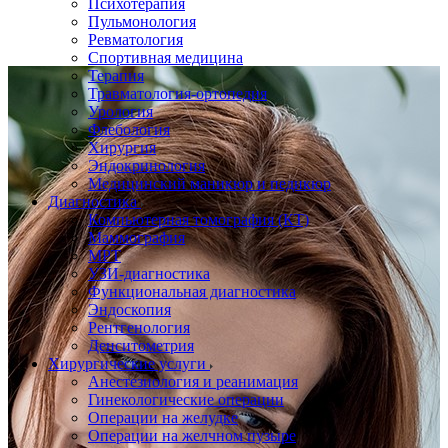
Психотерапия
Пульмонология
Ревматология
Спортивная медицина
Терапия
Травматология-ортопедия
Урология
Флебология
Хирургия
Эндокринология
Медицинский маникюр и педикюр
Диагностика
Компьютерная томография (КТ)
Маммография
МРТ
УЗИ-диагностика
Функциональная диагностика
Эндоскопия
Рентгенология
Денситометрия
Хирургические услуги
Анестезиология и реанимация
Гинекологические операции
Операции на желудке
Операции на желчном пузыре