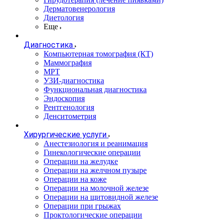
Дерматовенерология
Диетология
Еще
Диагностика
Компьютерная томография (КТ)
Маммография
МРТ
УЗИ-диагностика
Функциональная диагностика
Эндоскопия
Рентгенология
Денситометрия
Хирургические услуги
Анестезиология и реанимация
Гинекологические операции
Операции на желудке
Операции на желчном пузыре
Операции на коже
Операции на молочной железе
Операции на щитовидной железе
Операции при грыжах
Проктологические операции