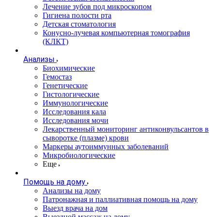
Лечение зубов под микроскопом
Гигиена полости рта
Детская стоматология
Конусно-лучевая компьютерная томография
(КЛКТ)
Анализы
Биохимические
Гемостаз
Генетические
Гистологические
Иммунологические
Исследования кала
Исследования мочи
Лекарственный мониторинг антиконвульсантов в
сыворотке (плазме) крови
Маркеры аутоиммунных заболеваний
Микробиологические
Еще
Помощь на дому
Анализы на дому
Патронажная и паллиативная помощь на дому
Выезд врача на дом
Выездной массаж на дому