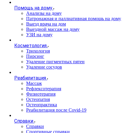
Помощь на дому
Анализы на дому
Патронажная и паллиативная помощь на дому
Выезд врача на дом
Выездной массаж на дому
УЗИ на дому
Косметология
Трихология
Пирсинг
Удаление пигментных пятен
Удаление сосудов
Реабилитация
Массаж
Рефлексотерапия
Физиотерапия
Остеопатия
Остеопрактика
Реабилитация после Covid-19
Справки
Справки
Спортивные справки