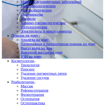
Маркеры аутоиммунных заболеваний
Микробиологические
Микроскопические
Онкомаркеры
Профили
Химико-токсикологические
Цитологические
Электролиты и микроэлементы
Помощь на дому
Анализы на дому
Патронажная и паллиативная помощь на дому
Выезд врача на дом
Выездной массаж на дому
УЗИ на дому
Косметология
Трихология
Пирсинг
Удаление пигментных пятен
Удаление сосудов
Реабилитация
Массаж
Рефлексотерапия
Физиотерапия
Остеопатия
Остеопрактика