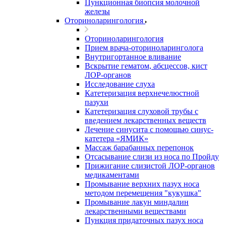
Пункционная биопсия молочной
железы
Оториноларингология
Оториноларингология
Прием врача-оториноларинголога
Внутригортанное вливание
Вскрытие гематом, абсцессов, кист
ЛОР-органов
Исследование слуха
Катетеризация верхнечелюстной
пазухи
Катетеризация слуховой трубы с
введением лекарственных веществ
Лечение синусита с помощью синус-
катетера «ЯМИК»
Массаж барабанных перепонок
Отсасывание слизи из носа по Пройду
Прижигание слизистой ЛОР-органов
медикаментами
Промывание верхних пазух носа
методом перемещения "кукушка"
Промывание лакун миндалин
лекарственными веществами
Пункция придаточных пазух носа