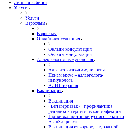
Личный кабинет
Услуги
Услуги
Взрослым
Взрослым
Онлайн-консультация
Онлайн-консультация
Онлайн-консультация
Аллергология-иммунология
Аллергология-иммунология
Прием врача – аллерголога-
иммунолога
АСИТ-терапия
Вакцинация
Вакцинация
«Витагерпавак» - профилактика
рецидивов герпетической инфекции
Прививка против вирусного гепатита
А - «Хаврикс»
Вакцинация от кори культуральной