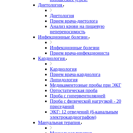
Диетология
Диетология
Прием врача-диетолога
Анализ крови на пищевую
непереносимость
Инфекционные болезни
Инфекционные болезни
Прием врача-инфекциониста
Кардиология
Кардиология
Прием врача-кардиолога
Липидология
Медикаментозные пробы при ЭКГ
Ортостатическая проба
Проба с гипервентиляцией
Проба с физической нагрузкой - 20
приседаний
ЭКГ: 12 отведений (6-канальным
электрокардиографом)
Мануальная терапия