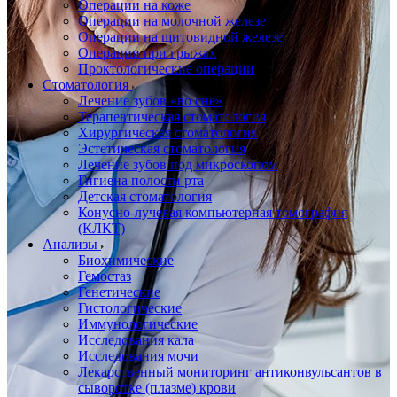
Операции на коже
Операции на молочной железе
Операции на щитовидной железе
Операции при грыжах
Проктологические операции
Стоматология
Лечение зубов «во сне»
Терапевтическая стоматология
Хирургическая стоматология
Эстетическая стоматология
Лечение зубов под микроскопом
Гигиена полости рта
Детская стоматология
Конусно-лучевая компьютерная томография
(КЛКТ)
Анализы
Биохимические
Гемостаз
Генетические
Гистологические
Иммунологические
Исследования кала
Исследования мочи
Лекарственный мониторинг антиконвульсантов в
сыворотке (плазме) крови