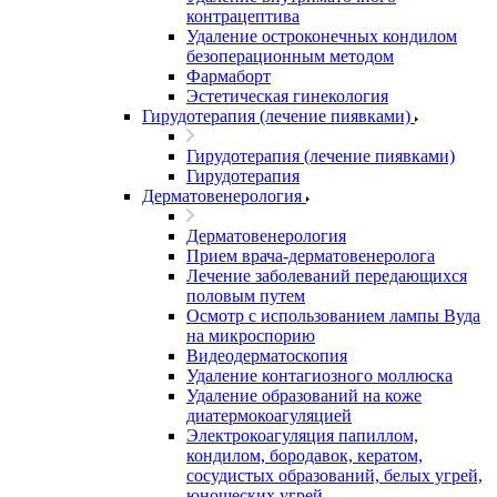
контрацептива
Удаление остроконечных кондилом
безоперационным методом
Фармаборт
Эстетическая гинекология
Гирудотерапия (лечение пиявками)
Гирудотерапия (лечение пиявками)
Гирудотерапия
Дерматовенерология
Дерматовенерология
Прием врача-дерматовенеролога
Лечение заболеваний передающихся
половым путем
Осмотр с использованием лампы Вуда
на микроспорию
Видеодерматоскопия
Удаление контагиозного моллюска
Удаление образований на коже
диатермокоагуляцией
Электрокоагуляция папиллом,
кондилом, бородавок, кератом,
сосудистых образований, белых угрей,
юношеских угрей.