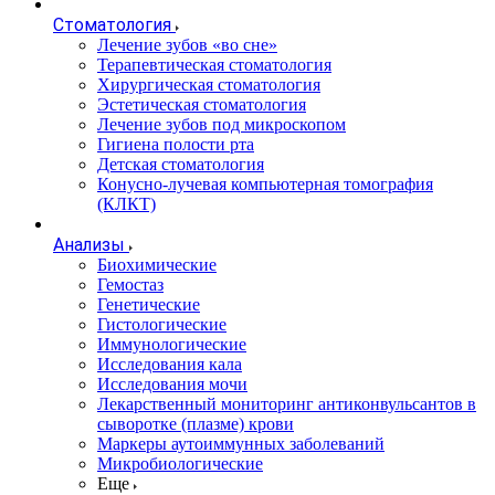
Стоматология
Лечение зубов «во сне»
Терапевтическая стоматология
Хирургическая стоматология
Эстетическая стоматология
Лечение зубов под микроскопом
Гигиена полости рта
Детская стоматология
Конусно-лучевая компьютерная томография
(КЛКТ)
Анализы
Биохимические
Гемостаз
Генетические
Гистологические
Иммунологические
Исследования кала
Исследования мочи
Лекарственный мониторинг антиконвульсантов в
сыворотке (плазме) крови
Маркеры аутоиммунных заболеваний
Микробиологические
Еще