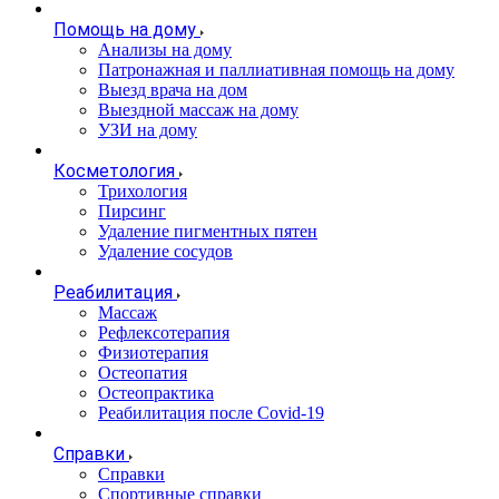
Помощь на дому
Анализы на дому
Патронажная и паллиативная помощь на дому
Выезд врача на дом
Выездной массаж на дому
УЗИ на дому
Косметология
Трихология
Пирсинг
Удаление пигментных пятен
Удаление сосудов
Реабилитация
Массаж
Рефлексотерапия
Физиотерапия
Остеопатия
Остеопрактика
Реабилитация после Covid-19
Справки
Справки
Спортивные справки