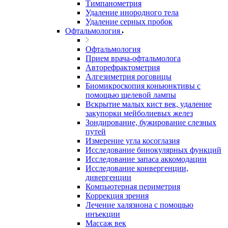
Тимпанометрия
Удаление инородного тела
Удаление серных пробок
Офтальмология
Офтальмология
Прием врача-офтальмолога
Авторефрактометрия
Алгезиметрия роговицы
Биомикроскопия коньюнктивы с
помощью щелевой лампы
Вскрытие малых кист век, удаление
закупорки мейболиевых желез
Зондирование, бужирование слезных
путей
Измерение угла косоглазия
Исследование бинокулярных функций
Исследование запаса аккомодации
Исследование конвергенции,
дивергенции
Компьютерная периметрия
Коррекция зрения
Лечение халязиона с помощью
инъекции
Массаж век