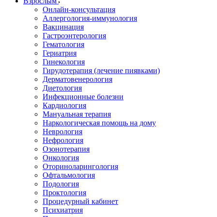
Взрослым
Онлайн-консультация
Аллергология-иммунология
Вакцинация
Гастроэнтерология
Гематология
Гериатрия
Гинекология
Гирудотерапия (лечение пиявками)
Дерматовенерология
Диетология
Инфекционные болезни
Кардиология
Мануальная терапия
Наркологическая помощь на дому
Неврология
Нефрология
Озонотерапия
Онкология
Оториноларингология
Офтальмология
Подология
Проктология
Процедурный кабинет
Психиатрия