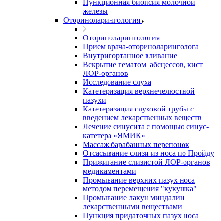
Пункционная биопсия молочной
железы
Оториноларингология
Оториноларингология
Прием врача-оториноларинголога
Внутригортанное вливание
Вскрытие гематом, абсцессов, кист
ЛОР-органов
Исследование слуха
Катетеризация верхнечелюстной
пазухи
Катетеризация слуховой трубы с
введением лекарственных веществ
Лечение синусита с помощью синус-
катетера «ЯМИК»
Массаж барабанных перепонок
Отсасывание слизи из носа по Пройду
Прижигание слизистой ЛОР-органов
медикаментами
Промывание верхних пазух носа
методом перемещения "кукушка"
Промывание лакун миндалин
лекарственными веществами
Пункция придаточных пазух носа