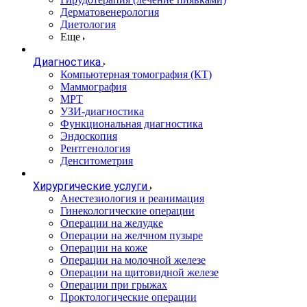
Дерматовенерология
Диетология
Еще
Диагностика
Компьютерная томография (КТ)
Маммография
МРТ
УЗИ-диагностика
Функциональная диагностика
Эндоскопия
Рентгенология
Денситометрия
Хирургические услуги
Анестезиология и реанимация
Гинекологические операции
Операции на желудке
Операции на желчном пузыре
Операции на коже
Операции на молочной железе
Операции на щитовидной железе
Операции при грыжах
Проктологические операции