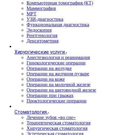
Компьютерная томография (КТ)
Маммография
МРТ
УЗИ-диагностика
Функциональная диагностика
Эндоскопия
Рентгенология
Денситометрия
Хирургические услуги
Анестезиология и реанимация
Гинекологические операции
Операции на желудке
Операции на желчном пузыре
Операции на коже
Операции на молочной железе
Операции на щитовидной железе
Операции при грыжах
Проктологические операции
Стоматология
Лечение зубов «во сне»
Терапевтическая стоматология
Хирургическая стоматология
Эстетическая стоматология