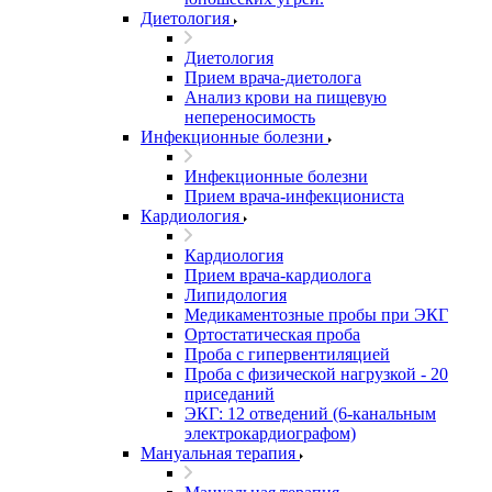
Диетология
Диетология
Прием врача-диетолога
Анализ крови на пищевую
непереносимость
Инфекционные болезни
Инфекционные болезни
Прием врача-инфекциониста
Кардиология
Кардиология
Прием врача-кардиолога
Липидология
Медикаментозные пробы при ЭКГ
Ортостатическая проба
Проба с гипервентиляцией
Проба с физической нагрузкой - 20
приседаний
ЭКГ: 12 отведений (6-канальным
электрокардиографом)
Мануальная терапия