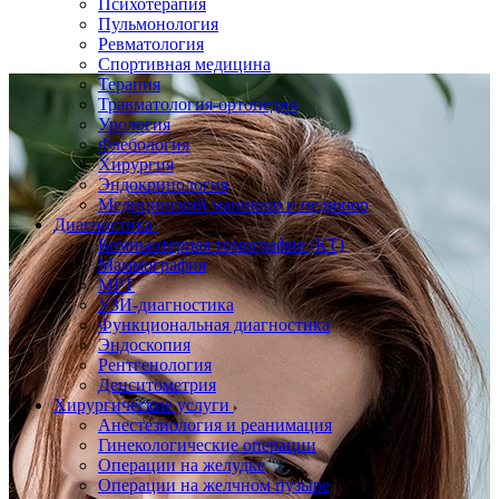
Психотерапия
Пульмонология
Ревматология
Спортивная медицина
Терапия
Травматология-ортопедия
Урология
Флебология
Хирургия
Эндокринология
Медицинский маникюр и педикюр
Диагностика
Компьютерная томография (КТ)
Маммография
МРТ
УЗИ-диагностика
Функциональная диагностика
Эндоскопия
Рентгенология
Денситометрия
Хирургические услуги
Анестезиология и реанимация
Гинекологические операции
Операции на желудке
Операции на желчном пузыре