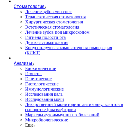
Стоматология
Лечение зубов «во сне»
Терапевтическая стоматология
Хирургическая стоматология
Эстетическая стоматология
Лечение зубов под микроскопом
Гигиена полости рта
Детская стоматология
Конусно-лучевая компьютерная томография
(КЛКТ)
Анализы
Биохимические
Гемостаз
Генетические
Гистологические
Иммунологические
Исследования кала
Исследования мочи
Лекарственный мониторинг антиконвульсантов в
сыворотке (плазме) крови
Маркеры аутоиммунных заболеваний
Микробиологические
Еще