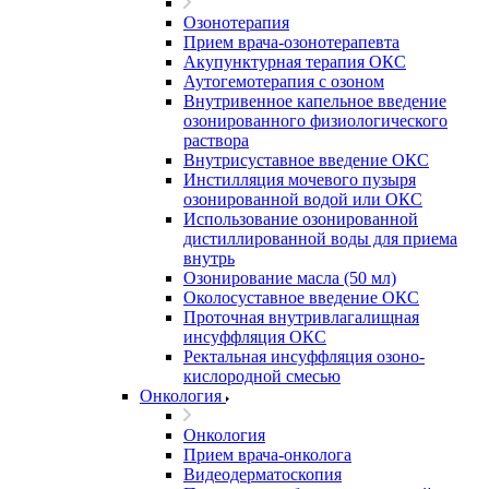
Озонотерапия
Прием врача-озонотерапевта
Акупунктурная терапия ОКС
Аутогемотерапия с озоном
Внутривенное капельное введение
озонированного физиологического
раствора
Внутрисуставное введение ОКС
Инстилляция мочевого пузыря
озонированной водой или ОКС
Использование озонированной
дистиллированной воды для приема
внутрь
Озонирование масла (50 мл)
Околосуставное введение ОКС
Проточная внутривлагалищная
инсуффляция ОКС
Ректальная инсуффляция озоно-
кислородной смесью
Онкология
Онкология
Прием врача-онколога
Видеодерматоскопия