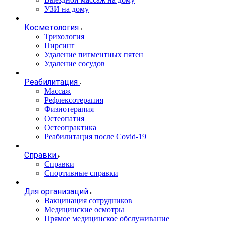
УЗИ на дому
Косметология
Трихология
Пирсинг
Удаление пигментных пятен
Удаление сосудов
Реабилитация
Массаж
Рефлексотерапия
Физиотерапия
Остеопатия
Остеопрактика
Реабилитация после Covid-19
Справки
Справки
Спортивные справки
Для организаций
Вакцинация сотрудников
Медицинские осмотры
Прямое медицинское обслуживание