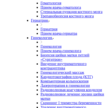
Гематология
Прием врача-гематолога
Стернальная пункция костного мозга
Трепанобиопсия костного мозга
Гериатрия
Гериатрия
Прием врача-гериатра
Гинекология
Гинекология
Прием врача-гинеколога
Биопсия шейки матки петлей
«Сургитрон»
Введение внутриматочного
контрацептива
Гинекологический массаж
Кардиотокография плода (КТГ)
Компьютерная кольпоскопия
Лазеротерапия в гинекологии
Радиоволновая коагуляция кондилом
Радиоволновое лечение эрозии шейки
матки
Скрининг I триместра беременности
Удаление внутриматочного