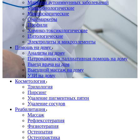
Маркеры аутоиммунных заболеваний
Микробиологические
Микроскопические
Онкомаркеры
Профили
Химико-токсикологические
Цитологические
Электролиты и микроэлементы
Помощь на дому
Анализы на дому
Патронажная и паллиативная помощь на дому
Выезд врача на дом
Выездной массаж на дому
УЗИ на дому
Косметология
Трихология
Пирсинг
Удаление пигментных пятен
Удаление сосудов
Реабилитация
Массаж
Рефлексотерапия
Физиотерапия
Остеопатия
Остеопрактика