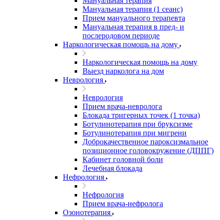
Мануальная терапия
Мануальная терапия (1 сеанс)
Прием мануального терапевта
Мануальная терапия в пред- и
послеродовом периоде
Наркологическая помощь на дому
Наркологическая помощь на дому
Выезд нарколога на дом
Неврология
Неврология
Прием врача-невролога
Блокада тригерных точек (1 точка)
Ботулинотерапия при бруксизме
Ботулинотерапия при мигрени
Доброкачественное пароксизмальное
позиционное головокружение (ДППГ)
Кабинет головной боли
Лечебная блокада
Нефрология
Нефрология
Прием врача-нефролога
Озонотерапия