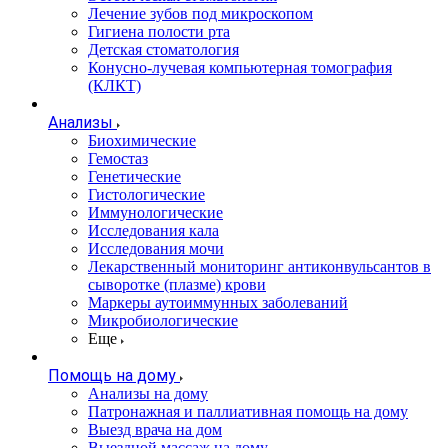
Лечение зубов под микроскопом
Гигиена полости рта
Детская стоматология
Конусно-лучевая компьютерная томография
(КЛКТ)
Анализы
Биохимические
Гемостаз
Генетические
Гистологические
Иммунологические
Исследования кала
Исследования мочи
Лекарственный мониторинг антиконвульсантов в
сыворотке (плазме) крови
Маркеры аутоиммунных заболеваний
Микробиологические
Еще
Помощь на дому
Анализы на дому
Патронажная и паллиативная помощь на дому
Выезд врача на дом
Выездной массаж на дому