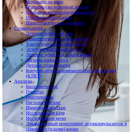
Операции на коже
Операции на молочной железе
Операции на щитовидной железе
Операции при грыжах
Проктологические операции
Стоматология
Лечение зубов «во сне»
Терапевтическая стоматология
Хирургическая стоматология
Эстетическая стоматология
Лечение зубов под микроскопом
Гигиена полости рта
Детская стоматология
Конусно-лучевая компьютерная томография
(КЛКТ)
Анализы
Биохимические
Гемостаз
Генетические
Гистологические
Иммунологические
Исследования кала
Исследования мочи
Лекарственный мониторинг антиконвульсантов в
сыворотке (плазме) крови