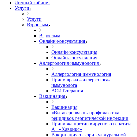
Личный кабинет
Услуги
Услуги
Взрослым
Взрослым
Онлайн-консультация
Онлайн-консультация
Онлайн-консультация
Аллергология-иммунология
Аллергология-иммунология
Прием врача – аллерголога-
иммунолога
АСИТ-терапия
Вакцинация
Вакцинация
«Витагерпавак» - профилактика
рецидивов герпетической инфекции
Прививка против вирусного гепатита
А - «Хаврикс»
Вакцинация от кори культуральной