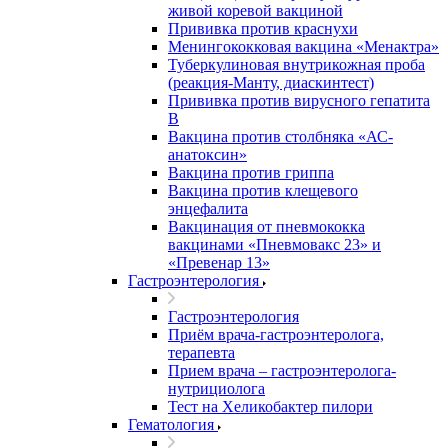
живой коревой вакциной
Прививка против краснухи
Менингококковая вакцина «Менактра»
Туберкулиновая внутрикожная проба
(реакция-Манту, диаскинтест)
Прививка против вирусного гепатита
В
Вакцина против столбняка «АС-
анатоксин»
Вакцина против гриппа
Вакцина против клещевого
энцефалита
Вакцинация от пневмококка
вакцинами «Пневмовакс 23» и
«Превенар 13»
Гастроэнтерология
Гастроэнтерология
Приём врача-гастроэнтеролога,
терапевта
Прием врача – гастроэнтеролога-
нутрициолога
Тест на Хеликобактер пилори
Гематология