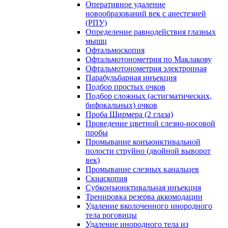
Оперативное удаление
новообразований век с анестезией
(РПУ)
Определение равнодействия глазных
мышц
Офтальмоскопия
Офтальмотонометрия по Маклакову
Офтальмотонометрия электронная
Парабульбарная инъекция
Подбор простых очков
Подбор сложных (астигматических,
бифокальных) очков
Проба Ширмера (2 глаза)
Проведение цветной слезно-носовой
пробы
Промывание конъюнктивальной
полости струйно (двойной выворот
век)
Промывание слезных канальцев
Скиаскопия
Субконъюнктивальная инъекция
Тренировка резерва аккомодации
Удаление вколоченного инородного
тела роговицы
Удаление инородного тела из