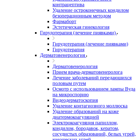
контрацептива
Удаление остроконечных кондилом
безоперационным методом
Фармаборт
Эстетическая гинекология
Гирудотерапия (лечение пиявками)
Гирудотерапия (лечение пиявками)
Гирудотерапия
Дерматовенерология
Дерматовенерология
Прием врача-дерматовенеролога
Лечение заболеваний передающихся
половым путем
Осмотр с использованием лампы Вуда
на микроспорию
Видеодерматоскопия
Удаление контагиозного моллюска
Удаление образований на коже
диатермокоагуляцией
Электрокоагуляция папиллом,
кондилом, бородавок, кератом,
сосудистых образований, белых угрей,
юношеских угрей.