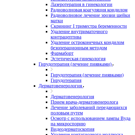
Лазеротерапия в гинекологии
Радиоволновая коагуляция кондилом
Радиоволновое лечение эрозии шейки
матки
Скрининг I триместра беременности
Удаление внутриматочного
контрацептива
Удаление остроконечных кондилом
безоперационным методом
Фармаборт
Эстетическая гинекология
Гирудотерапия (лечение пиявками)
Гирудотерапия (лечение пиявками)
Гирудотерапия
Дерматовенерология
Дерматовенерология
Прием врача-дерматовенеролога
Лечение заболеваний передающихся
половым путем
Осмотр с использованием лампы Вуда
на микроспорию
Видеодерматоскопия
Удаление контагиозного моллюска