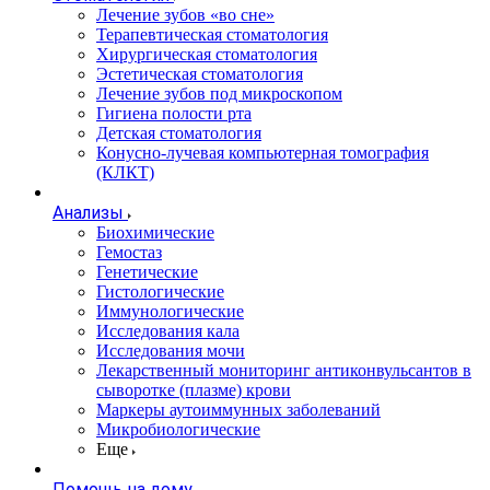
Лечение зубов «во сне»
Терапевтическая стоматология
Хирургическая стоматология
Эстетическая стоматология
Лечение зубов под микроскопом
Гигиена полости рта
Детская стоматология
Конусно-лучевая компьютерная томография
(КЛКТ)
Анализы
Биохимические
Гемостаз
Генетические
Гистологические
Иммунологические
Исследования кала
Исследования мочи
Лекарственный мониторинг антиконвульсантов в
сыворотке (плазме) крови
Маркеры аутоиммунных заболеваний
Микробиологические
Еще
Помощь на дому