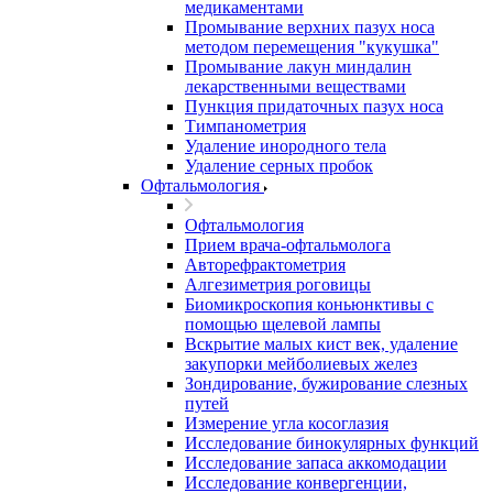
медикаментами
Промывание верхних пазух носа
методом перемещения "кукушка"
Промывание лакун миндалин
лекарственными веществами
Пункция придаточных пазух носа
Тимпанометрия
Удаление инородного тела
Удаление серных пробок
Офтальмология
Офтальмология
Прием врача-офтальмолога
Авторефрактометрия
Алгезиметрия роговицы
Биомикроскопия коньюнктивы с
помощью щелевой лампы
Вскрытие малых кист век, удаление
закупорки мейболиевых желез
Зондирование, бужирование слезных
путей
Измерение угла косоглазия
Исследование бинокулярных функций
Исследование запаса аккомодации
Исследование конвергенции,