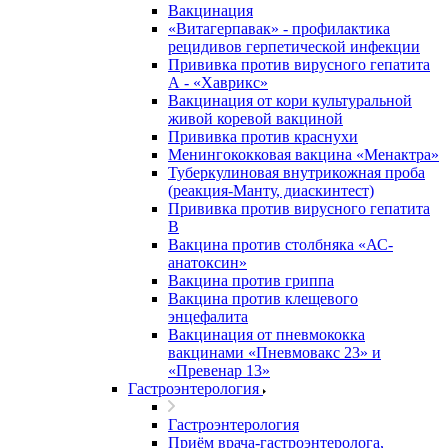
Вакцинация
«Витагерпавак» - профилактика
рецидивов герпетической инфекции
Прививка против вирусного гепатита
А - «Хаврикс»
Вакцинация от кори культуральной
живой коревой вакциной
Прививка против краснухи
Менингококковая вакцина «Менактра»
Туберкулиновая внутрикожная проба
(реакция-Манту, диаскинтест)
Прививка против вирусного гепатита
В
Вакцина против столбняка «АС-
анатоксин»
Вакцина против гриппа
Вакцина против клещевого
энцефалита
Вакцинация от пневмококка
вакцинами «Пневмовакс 23» и
«Превенар 13»
Гастроэнтерология
Гастроэнтерология
Приём врача-гастроэнтеролога,