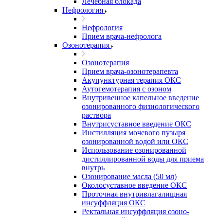
Лечебная блокада
Нефрология
Нефрология
Прием врача-нефролога
Озонотерапия
Озонотерапия
Прием врача-озонотерапевта
Акупунктурная терапия ОКС
Аутогемотерапия с озоном
Внутривенное капельное введение
озонированного физиологического
раствора
Внутрисуставное введение ОКС
Инстилляция мочевого пузыря
озонированной водой или ОКС
Использование озонированной
дистиллированной воды для приема
внутрь
Озонирование масла (50 мл)
Околосуставное введение ОКС
Проточная внутривлагалищная
инсуффляция ОКС
Ректальная инсуффляция озоно-