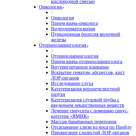
кислородной смесью
Онкология
Онкология
Прием врача-онколога
Видеодерматоскопия
Пункционная биопсия молочной
железы
Оториноларингология
Оториноларингология
Прием врача-оториноларинголога
Внутригортанное вливание
Вскрытие гематом, абсцессов, кист
ЛОР-органов
Исследование слуха
Катетеризация верхнечелюстной
пазухи
Катетеризация слуховой трубы с
введением лекарственных веществ
Лечение синусита с помощью синус-
катетера «ЯМИК»
Массаж барабанных перепонок
Отсасывание слизи из носа по Пройду
Прижигание слизистой ЛОР-органов