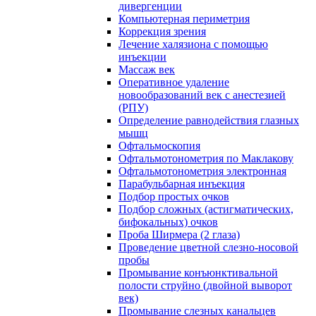
дивергенции
Компьютерная периметрия
Коррекция зрения
Лечение халязиона с помощью
инъекции
Массаж век
Оперативное удаление
новообразований век с анестезией
(РПУ)
Определение равнодействия глазных
мышц
Офтальмоскопия
Офтальмотонометрия по Маклакову
Офтальмотонометрия электронная
Парабульбарная инъекция
Подбор простых очков
Подбор сложных (астигматических,
бифокальных) очков
Проба Ширмера (2 глаза)
Проведение цветной слезно-носовой
пробы
Промывание конъюнктивальной
полости струйно (двойной выворот
век)
Промывание слезных канальцев