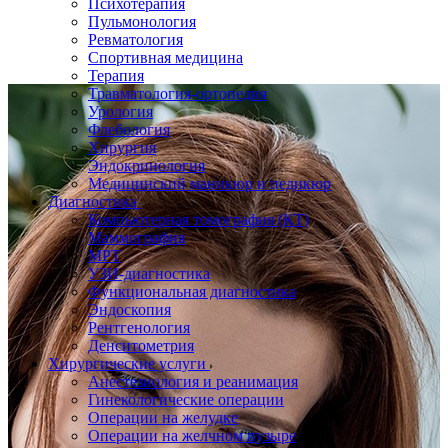
Психотерапия
Пульмонология
Ревматология
Спортивная медицина
Терапия
Травматология-ортопедия
Урология
Флебология
Хирургия
Эндокринология
Медицинский маникюр и педикюр
Диагностика
Компьютерная томография (КТ)
Маммография
МРТ
УЗИ-диагностика
Функциональная диагностика
Эндоскопия
Рентгенология
Денситометрия
Хирургические услуги
Анестезиология и реанимация
Гинекологические операции
Операции на желудке
Операции на желчном пузыре