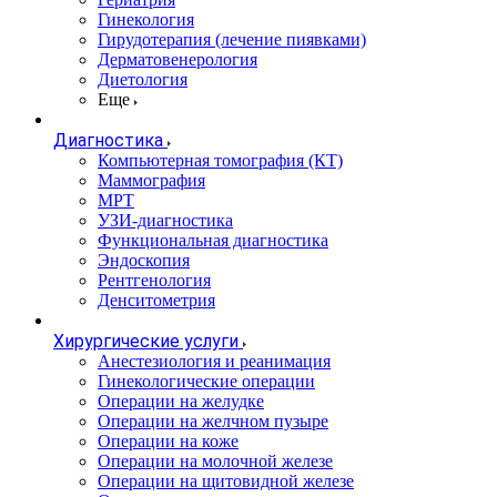
Гинекология
Гирудотерапия (лечение пиявками)
Дерматовенерология
Диетология
Еще
Диагностика
Компьютерная томография (КТ)
Маммография
МРТ
УЗИ-диагностика
Функциональная диагностика
Эндоскопия
Рентгенология
Денситометрия
Хирургические услуги
Анестезиология и реанимация
Гинекологические операции
Операции на желудке
Операции на желчном пузыре
Операции на коже
Операции на молочной железе
Операции на щитовидной железе