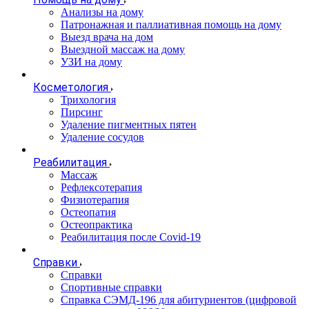
Анализы на дому
Патронажная и паллиативная помощь на дому
Выезд врача на дом
Выездной массаж на дому
УЗИ на дому
Косметология
Трихология
Пирсинг
Удаление пигментных пятен
Удаление сосудов
Реабилитация
Массаж
Рефлексотерапия
Физиотерапия
Остеопатия
Остеопрактика
Реабилитация после Covid-19
Справки
Справки
Спортивные справки
Справка СЭМД‑196 для абитуриентов (цифровой