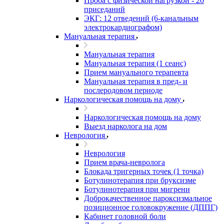
Проба с физической нагрузкой - 20
приседаний
ЭКГ: 12 отведений (6-канальным
электрокардиографом)
Мануальная терапия
Мануальная терапия
Мануальная терапия (1 сеанс)
Прием мануального терапевта
Мануальная терапия в пред- и
послеродовом периоде
Наркологическая помощь на дому
Наркологическая помощь на дому
Выезд нарколога на дом
Неврология
Неврология
Прием врача-невролога
Блокада тригерных точек (1 точка)
Ботулинотерапия при бруксизме
Ботулинотерапия при мигрени
Доброкачественное пароксизмальное
позиционное головокружение (ДППГ)
Кабинет головной боли