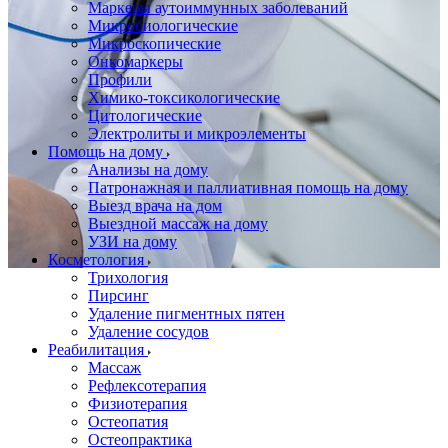
Маркеры аутоиммунных заболеваний
Микробиологические
Микроскопические
Онкомаркеры
Профили
Химико-токсикологические
Цитологические
Электролиты и микроэлементы
Помощь на дому
Анализы на дому
Патронажная и паллиативная помощь на дому
Выезд врача на дом
Выездной массаж на дому
УЗИ на дому
Косметология
Трихология
Пирсинг
Удаление пигментных пятен
Удаление сосудов
Реабилитация
Массаж
Рефлексотерапия
Физиотерапия
Остеопатия
Остеопрактика