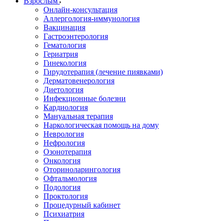
Взрослым
Онлайн-консультация
Аллергология-иммунология
Вакцинация
Гастроэнтерология
Гематология
Гериатрия
Гинекология
Гирудотерапия (лечение пиявками)
Дерматовенерология
Диетология
Инфекционные болезни
Кардиология
Мануальная терапия
Наркологическая помощь на дому
Неврология
Нефрология
Озонотерапия
Онкология
Оториноларингология
Офтальмология
Подология
Проктология
Процедурный кабинет
Психиатрия