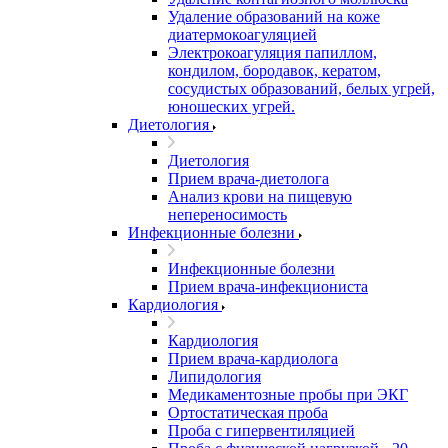
Удаление образований на коже
диатермокоагуляцией
Электрокоагуляция папиллом,
кондилом, бородавок, кератом,
сосудистых образований, белых угрей,
юношеских угрей.
Диетология
Диетология
Прием врача-диетолога
Анализ крови на пищевую
непереносимость
Инфекционные болезни
Инфекционные болезни
Прием врача-инфекциониста
Кардиология
Кардиология
Прием врача-кардиолога
Липидология
Медикаментозные пробы при ЭКГ
Ортостатическая проба
Проба с гипервентиляцией