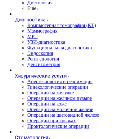
Диетология
Еще
Диагностика
Компьютерная томография (КТ)
Маммография
МРТ
УЗИ-диагностика
Функциональная диагностика
Эндоскопия
Рентгенология
Денситометрия
Хирургические услуги
Анестезиология и реанимация
Гинекологические операции
Операции на желудке
Операции на желчном пузыре
Операции на коже
Операции на молочной железе
Операции на щитовидной железе
Операции при грыжах
Проктологические операции
Стоматология