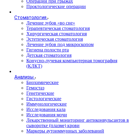
Операции при грыжах
Проктологические операции
Стоматология
Лечение зубов «во сне»
Терапевтическая стоматология
Хирургическая стоматология
Эстетическая стоматология
Лечение зубов под микроскопом
Гигиена полости рта
Детская стоматология
Конусно-лучевая компьютерная томография
(КЛКТ)
Анализы
Биохимические
Гемостаз
Генетические
Гистологические
Иммунологические
Исследования кала
Исследования мочи
Лекарственный мониторинг антиконвульсантов в
сыворотке (плазме) крови
Маркеры аутоиммунных заболеваний