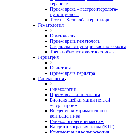
терапевта
Прием врача – гастроэнтеролога-
нутрициолога
Тест на Хеликобактер пилори
Гематология
Гематология
Прием врача-гематолога
Стернальная пункция костного мозга
Трепанобиопсия костного мозга
Гериатрия
Гериатрия
Прием врача-гериатра
Гинекология
Гинекология
Прием врача-гинеколога
Биопсия шейки матки петлей
«Сургитрон»
Введение внутриматочного
контрацептива
Гинекологический массаж
Кардиотокография плода (КТГ)
Компьютерная кольпоскопия