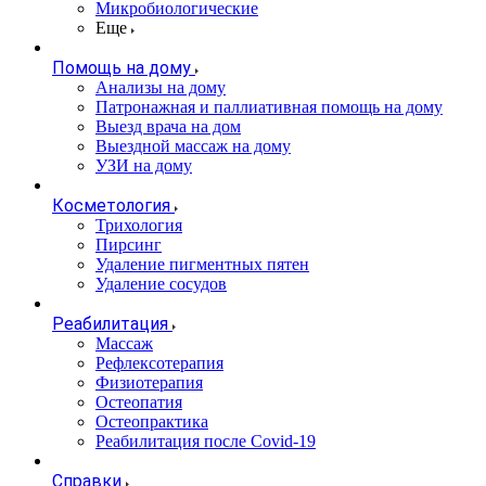
Микробиологические
Еще
Помощь на дому
Анализы на дому
Патронажная и паллиативная помощь на дому
Выезд врача на дом
Выездной массаж на дому
УЗИ на дому
Косметология
Трихология
Пирсинг
Удаление пигментных пятен
Удаление сосудов
Реабилитация
Массаж
Рефлексотерапия
Физиотерапия
Остеопатия
Остеопрактика
Реабилитация после Covid-19
Справки