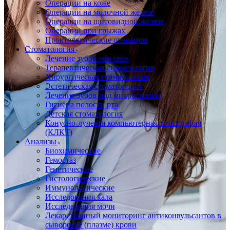
Операции на коже
Операции на молочной железе
Операции на щитовидной железе
Операции при грыжах
Проктологические операции
Стоматология
Лечение зубов «во сне»
Терапевтическая стоматология
Хирургическая стоматология
Эстетическая стоматология
Лечение зубов под микроскопом
Гигиена полости рта
Детская стоматология
Конусно-лучевая компьютерная томография
(КЛКТ)
Анализы
Биохимические
Гемостаз
Генетические
Гистологические
Иммунологические
Исследования кала
Исследования мочи
Лекарственный мониторинг антиконвульсантов в
сыворотке (плазме) крови