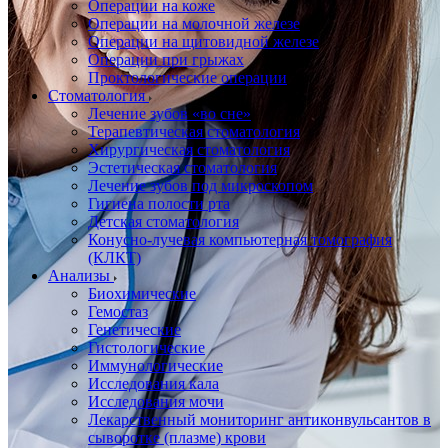
Операции на коже
Операции на молочной железе
Операции на щитовидной железе
Операции при грыжах
Проктологические операции
Стоматология
Лечение зубов «во сне»
Терапевтическая стоматология
Хирургическая стоматология
Эстетическая стоматология
Лечение зубов под микроскопом
Гигиена полости рта
Детская стоматология
Конусно-лучевая компьютерная томография
(КЛКТ)
Анализы
Биохимические
Гемостаз
Генетические
Гистологические
Иммунологические
Исследования кала
Исследования мочи
Лекарственный мониторинг антиконвульсантов в
сыворотке (плазме) крови