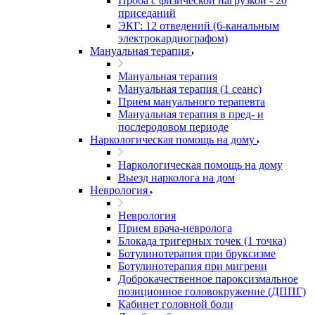
Проба с физической нагрузкой - 20
приседаний
ЭКГ: 12 отведений (6-канальным
электрокардиографом)
Мануальная терапия
Мануальная терапия
Мануальная терапия (1 сеанс)
Прием мануального терапевта
Мануальная терапия в пред- и
послеродовом периоде
Наркологическая помощь на дому
Наркологическая помощь на дому
Выезд нарколога на дом
Неврология
Неврология
Прием врача-невролога
Блокада тригерных точек (1 точка)
Ботулинотерапия при бруксизме
Ботулинотерапия при мигрени
Доброкачественное пароксизмальное
позиционное головокружение (ДППГ)
Кабинет головной боли