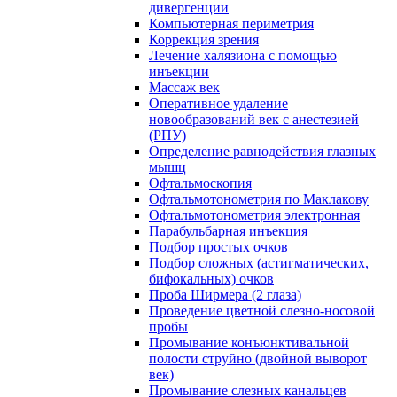
дивергенции
Компьютерная периметрия
Коррекция зрения
Лечение халязиона с помощью
инъекции
Массаж век
Оперативное удаление
новообразований век с анестезией
(РПУ)
Определение равнодействия глазных
мышц
Офтальмоскопия
Офтальмотонометрия по Маклакову
Офтальмотонометрия электронная
Парабульбарная инъекция
Подбор простых очков
Подбор сложных (астигматических,
бифокальных) очков
Проба Ширмера (2 глаза)
Проведение цветной слезно-носовой
пробы
Промывание конъюнктивальной
полости струйно (двойной выворот
век)
Промывание слезных канальцев