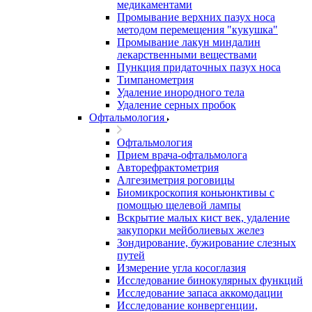
медикаментами
Промывание верхних пазух носа
методом перемещения "кукушка"
Промывание лакун миндалин
лекарственными веществами
Пункция придаточных пазух носа
Тимпанометрия
Удаление инородного тела
Удаление серных пробок
Офтальмология
Офтальмология
Прием врача-офтальмолога
Авторефрактометрия
Алгезиметрия роговицы
Биомикроскопия коньюнктивы с
помощью щелевой лампы
Вскрытие малых кист век, удаление
закупорки мейболиевых желез
Зондирование, бужирование слезных
путей
Измерение угла косоглазия
Исследование бинокулярных функций
Исследование запаса аккомодации
Исследование конвергенции,