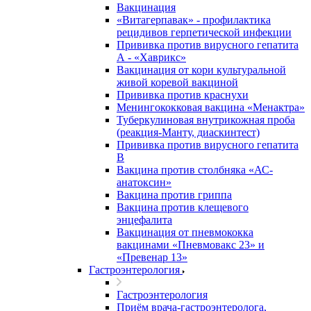
Вакцинация
«Витагерпавак» - профилактика
рецидивов герпетической инфекции
Прививка против вирусного гепатита
А - «Хаврикс»
Вакцинация от кори культуральной
живой коревой вакциной
Прививка против краснухи
Менингококковая вакцина «Менактра»
Туберкулиновая внутрикожная проба
(реакция-Манту, диаскинтест)
Прививка против вирусного гепатита
В
Вакцина против столбняка «АС-
анатоксин»
Вакцина против гриппа
Вакцина против клещевого
энцефалита
Вакцинация от пневмококка
вакцинами «Пневмовакс 23» и
«Превенар 13»
Гастроэнтерология
Гастроэнтерология
Приём врача-гастроэнтеролога,