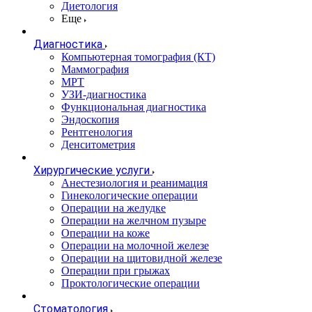
Диетология
Еще
Диагностика
Компьютерная томография (КТ)
Маммография
МРТ
УЗИ-диагностика
Функциональная диагностика
Эндоскопия
Рентгенология
Денситометрия
Хирургические услуги
Анестезиология и реанимация
Гинекологические операции
Операции на желудке
Операции на желчном пузыре
Операции на коже
Операции на молочной железе
Операции на щитовидной железе
Операции при грыжах
Проктологические операции
Стоматология