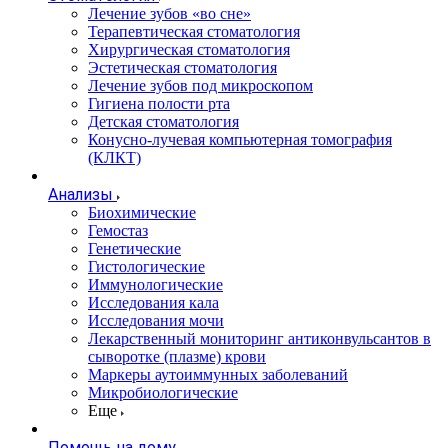
Лечение зубов «во сне»
Терапевтическая стоматология
Хирургическая стоматология
Эстетическая стоматология
Лечение зубов под микроскопом
Гигиена полости рта
Детская стоматология
Конусно-лучевая компьютерная томография
(КЛКТ)
Анализы
Биохимические
Гемостаз
Генетические
Гистологические
Иммунологические
Исследования кала
Исследования мочи
Лекарственный мониторинг антиконвульсантов в
сыворотке (плазме) крови
Маркеры аутоиммунных заболеваний
Микробиологические
Еще
Помощь на дому