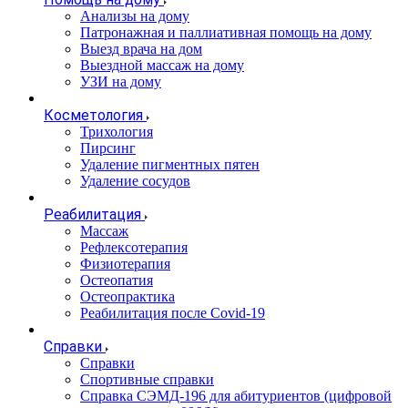
Анализы на дому
Патронажная и паллиативная помощь на дому
Выезд врача на дом
Выездной массаж на дому
УЗИ на дому
Косметология
Трихология
Пирсинг
Удаление пигментных пятен
Удаление сосудов
Реабилитация
Массаж
Рефлексотерапия
Физиотерапия
Остеопатия
Остеопрактика
Реабилитация после Covid-19
Справки
Справки
Спортивные справки
Справка СЭМД‑196 для абитуриентов (цифровой