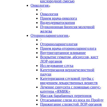
кислородной смесью
Онкология
Онкология
Прием врача-онколога
Видеодерматоскопия
Пункционная биопсия молочной
железы
Оториноларингология
Оториноларингология
Прием врача-оториноларинголога
Внутригортанное вливание
Вскрытие гематом, абсцессов, кист
ЛОР-органов
Исследование слуха
Катетеризация верхнечелюстной
пазухи
Катетеризация слуховой трубы с
введением лекарственных веществ
Лечение синусита с помощью синус-
катетера «ЯМИК»
Массаж барабанных перепонок
Отсасывание слизи из носа по Пройду
Прижигание слизистой ЛОР-органов