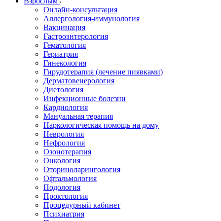
Взрослым
Онлайн-консультация
Аллергология-иммунология
Вакцинация
Гастроэнтерология
Гематология
Гериатрия
Гинекология
Гирудотерапия (лечение пиявками)
Дерматовенерология
Диетология
Инфекционные болезни
Кардиология
Мануальная терапия
Наркологическая помощь на дому
Неврология
Нефрология
Озонотерапия
Онкология
Оториноларингология
Офтальмология
Подология
Проктология
Процедурный кабинет
Психиатрия