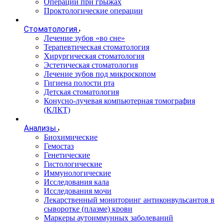
Операции при грыжах
Проктологические операции
Стоматология
Лечение зубов «во сне»
Терапевтическая стоматология
Хирургическая стоматология
Эстетическая стоматология
Лечение зубов под микроскопом
Гигиена полости рта
Детская стоматология
Конусно-лучевая компьютерная томография
(КЛКТ)
Анализы
Биохимические
Гемостаз
Генетические
Гистологические
Иммунологические
Исследования кала
Исследования мочи
Лекарственный мониторинг антиконвульсантов в
сыворотке (плазме) крови
Маркеры аутоиммунных заболеваний