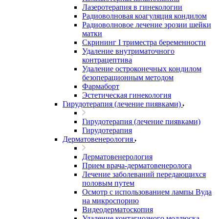
Лазеротерапия в гинекологии
Радиоволновая коагуляция кондилом
Радиоволновое лечение эрозии шейки
матки
Скрининг I триместра беременности
Удаление внутриматочного
контрацептива
Удаление остроконечных кондилом
безоперационным методом
Фармаборт
Эстетическая гинекология
Гирудотерапия (лечение пиявками)
Гирудотерапия (лечение пиявками)
Гирудотерапия
Дерматовенерология
Дерматовенерология
Прием врача-дерматовенеролога
Лечение заболеваний передающихся
половым путем
Осмотр с использованием лампы Вуда
на микроспорию
Видеодерматоскопия
Удаление контагиозного моллюска