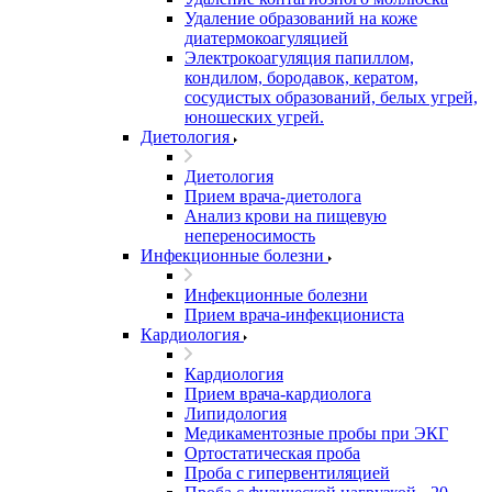
Удаление образований на коже
диатермокоагуляцией
Электрокоагуляция папиллом,
кондилом, бородавок, кератом,
сосудистых образований, белых угрей,
юношеских угрей.
Диетология
Диетология
Прием врача-диетолога
Анализ крови на пищевую
непереносимость
Инфекционные болезни
Инфекционные болезни
Прием врача-инфекциониста
Кардиология
Кардиология
Прием врача-кардиолога
Липидология
Медикаментозные пробы при ЭКГ
Ортостатическая проба
Проба с гипервентиляцией