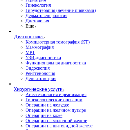
Гинекология
Гирудотерапия (лечение пиявками)
Дерматовенерология
Диетология
Еще
Диагностика
Компьютерная томография (КТ)
Маммография
МРТ
УЗИ-диагностика
Функциональная диагностика
Эндоскопия
Рентгенология
Денситометрия
Хирургические услуги
Анестезиология и реанимация
Гинекологические операции
Операции на желудке
Операции на желчном пузыре
Операции на коже
Операции на молочной железе
Операции на щитовидной железе