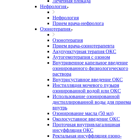
Лечебная блокада
Нефрология
Нефрология
Прием врача-нефролога
Озонотерапия
Озонотерапия
Прием врача-озонотерапевта
Акупунктурная терапия ОКС
Аутогемотерапия с озоном
Внутривенное капельное введение
озонированного физиологического
раствора
Внутрисуставное введение ОКС
Инстилляция мочевого пузыря
озонированной водой или ОКС
Использование озонированной
дистиллированной воды для приема
внутрь
Озонирование масла (50 мл)
Околосуставное введение ОКС
Проточная внутривлагалищная
инсуффляция ОКС
Ректальная инсуффляция озоно-