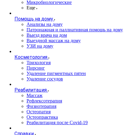
Микробиологические
Еще
Помощь на дому
Анализы на дому
Патронажная и паллиативная помощь на дому
Выезд врача на дом
Выездной массаж на дому
УЗИ на дому
Косметология
Трихология
Пирсинг
Удаление пигментных пятен
Удаление сосудов
Реабилитация
Массаж
Рефлексотерапия
Физиотерапия
Остеопатия
Остеопрактика
Реабилитация после Covid-19
Справки