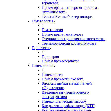
терапевта
Прием врача – гастроэнтеролога-
нутрициолога
Тест на Хеликобактер пилори
Гематология
Гематология
Прием врача-гематолога
Стернальная пункция костного мозга
Трепанобиопсия костного мозга
Гериатрия
Гериатрия
Прием врача-гериатра
Гинекология
Гинекология
Прием врача-гинеколога
Биопсия шейки матки петлей
«Сургитрон»
Введение внутриматочного
контрацептива
Гинекологический массаж
Кардиотокография плода (КТГ)
Компьютерная кольпоскопия