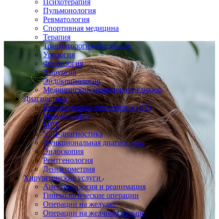
Психотерапия
Пульмонология
Ревматология
Спортивная медицина
Терапия
Травматология-ортопедия
Урология
Флебология
Хирургия
Эндокринология
Медицинский маникюр и педикюр
Диагностика
Компьютерная томография (КТ)
Маммография
МРТ
УЗИ-диагностика
Функциональная диагностика
Эндоскопия
Рентгенология
Денситометрия
Хирургические услуги
Анестезиология и реанимация
Гинекологические операции
Операции на желудке
Операции на желчном пузыре