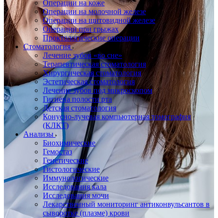
Операции на коже
Операции на молочной железе
Операции на щитовидной железе
Операции при грыжах
Проктологические операции
Стоматология
Лечение зубов «во сне»
Терапевтическая стоматология
Хирургическая стоматология
Эстетическая стоматология
Лечение зубов под микроскопом
Гигиена полости рта
Детская стоматология
Конусно-лучевая компьютерная томография
(КЛКТ)
Анализы
Биохимические
Гемостаз
Генетические
Гистологические
Иммунологические
Исследования кала
Исследования мочи
Лекарственный мониторинг антиконвульсантов в
сыворотке (плазме) крови