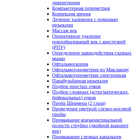
дивергенции
Компьютерная периметрия
Коррекция зрения
Лечение халязиона с помощью
инъекции
Массаж век
Оперативное удаление
новообразований век с анестезией
(РПУ)
Определение равнодействия глазных
мышц
Офтальмоскопия
Офтальмотонометрия по Маклакову
Офтальмотонометрия электронная
Парабульбарная инъекция
Подбор простых очков
Подбор сложных (астигматических,
бифокальных) очков
Проба Ширмера (2 глаза)
Проведение цветной слезно-носовой
пробы
Промывание конъюнктивальной
полости струйно (двойной выворот
век)
Промывание слезных канальцев