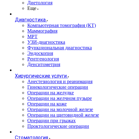
Диетология
Еще
Диагностика
Компьютерная томография (КТ)
Маммография
МРТ
УЗИ-диагностика
Функциональная диагностика
Эндоскопия
Рентгенология
Денситометрия
Хирургические услуги
Анестезиология и реанимация
Гинекологические операции
Операции на желудке
Операции на желчном пузыре
Операции на коже
Операции на молочной железе
Операции на щитовидной железе
Операции при грыжах
Проктологические операции
Стоматология