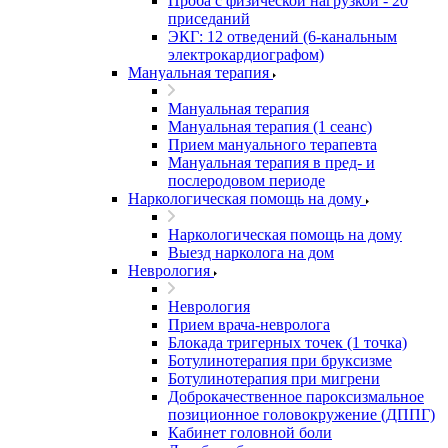
Проба с физической нагрузкой - 20
приседаний
ЭКГ: 12 отведений (6-канальным
электрокардиографом)
Мануальная терапия
Мануальная терапия
Мануальная терапия (1 сеанс)
Прием мануального терапевта
Мануальная терапия в пред- и
послеродовом периоде
Наркологическая помощь на дому
Наркологическая помощь на дому
Выезд нарколога на дом
Неврология
Неврология
Прием врача-невролога
Блокада тригерных точек (1 точка)
Ботулинотерапия при бруксизме
Ботулинотерапия при мигрени
Доброкачественное пароксизмальное
позиционное головокружение (ДППГ)
Кабинет головной боли