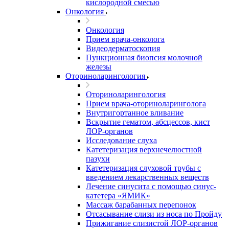
кислородной смесью
Онкология
Онкология
Прием врача-онколога
Видеодерматоскопия
Пункционная биопсия молочной
железы
Оториноларингология
Оториноларингология
Прием врача-оториноларинголога
Внутригортанное вливание
Вскрытие гематом, абсцессов, кист
ЛОР-органов
Исследование слуха
Катетеризация верхнечелюстной
пазухи
Катетеризация слуховой трубы с
введением лекарственных веществ
Лечение синусита с помощью синус-
катетера «ЯМИК»
Массаж барабанных перепонок
Отсасывание слизи из носа по Пройду
Прижигание слизистой ЛОР-органов