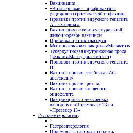
Вакцинация
«Витагерпавак» - профилактика
рецидивов герпетической инфекции
Прививка против вирусного гепатита
А - «Хаврикс»
Вакцинация от кори культуральной
живой коревой вакциной
Прививка против краснухи
Менингококковая вакцина «Менактра»
Туберкулиновая внутрикожная проба
(реакция-Манту, диаскинтест)
Прививка против вирусного гепатита
В
Вакцина против столбняка «АС-
анатоксин»
Вакцина против гриппа
Вакцина против клещевого
энцефалита
Вакцинация от пневмококка
вакцинами «Пневмовакс 23» и
«Превенар 13»
Гастроэнтерология
Гастроэнтерология
Приём врача-гастроэнтеролога,