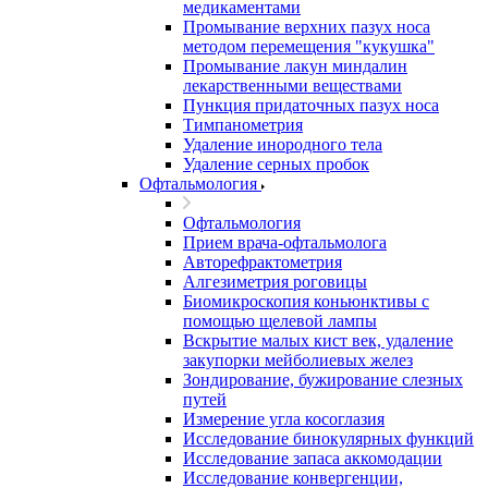
медикаментами
Промывание верхних пазух носа
методом перемещения "кукушка"
Промывание лакун миндалин
лекарственными веществами
Пункция придаточных пазух носа
Тимпанометрия
Удаление инородного тела
Удаление серных пробок
Офтальмология
Офтальмология
Прием врача-офтальмолога
Авторефрактометрия
Алгезиметрия роговицы
Биомикроскопия коньюнктивы с
помощью щелевой лампы
Вскрытие малых кист век, удаление
закупорки мейболиевых желез
Зондирование, бужирование слезных
путей
Измерение угла косоглазия
Исследование бинокулярных функций
Исследование запаса аккомодации
Исследование конвергенции,