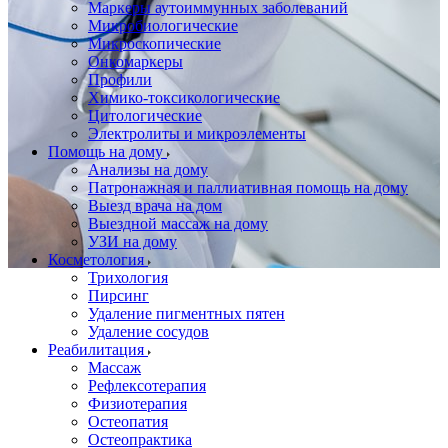
Маркеры аутоиммунных заболеваний
Микробиологические
Микроскопические
Онкомаркеры
Профили
Химико-токсикологические
Цитологические
Электролиты и микроэлементы
Помощь на дому
Анализы на дому
Патронажная и паллиативная помощь на дому
Выезд врача на дом
Выездной массаж на дому
УЗИ на дому
Косметология
Трихология
Пирсинг
Удаление пигментных пятен
Удаление сосудов
Реабилитация
Массаж
Рефлексотерапия
Физиотерапия
Остеопатия
Остеопрактика