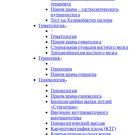
терапевта
Прием врача – гастроэнтеролога-
нутрициолога
Тест на Хеликобактер пилори
Гематология
Гематология
Прием врача-гематолога
Стернальная пункция костного мозга
Трепанобиопсия костного мозга
Гериатрия
Гериатрия
Прием врача-гериатра
Гинекология
Гинекология
Прием врача-гинеколога
Биопсия шейки матки петлей
«Сургитрон»
Введение внутриматочного
контрацептива
Гинекологический массаж
Кардиотокография плода (КТГ)
Компьютерная кольпоскопия