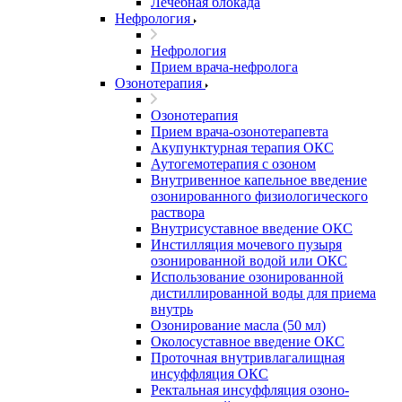
Лечебная блокада
Нефрология
Нефрология
Прием врача-нефролога
Озонотерапия
Озонотерапия
Прием врача-озонотерапевта
Акупунктурная терапия ОКС
Аутогемотерапия с озоном
Внутривенное капельное введение
озонированного физиологического
раствора
Внутрисуставное введение ОКС
Инстилляция мочевого пузыря
озонированной водой или ОКС
Использование озонированной
дистиллированной воды для приема
внутрь
Озонирование масла (50 мл)
Околосуставное введение ОКС
Проточная внутривлагалищная
инсуффляция ОКС
Ректальная инсуффляция озоно-