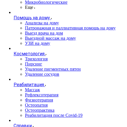
Микробиологические
Еще
Помощь на дому
Анализы на дому
Патронажная и паллиативная помощь на дому
Выезд врача на дом
Выездной массаж на дому
УЗИ на дому
Косметология
Трихология
Пирсинг
Удаление пигментных пятен
Удаление сосудов
Реабилитация
Массаж
Рефлексотерапия
Физиотерапия
Остеопатия
Остеопрактика
Реабилитация после Covid-19
Справки