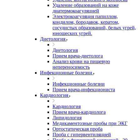
Удаление образований на коже
диатермокоагуляцией
Электрокоагуляция папиллом,
кондилом, бородавок, кератом,
сосудистых образований, белых угрей,
юношеских угрей.
Диетология
Диетология
Прием врача-диетолога
Анализ крови на пищевую
непереносимость
Инфекционные болезни
Инфекционные болезни
Прием врача-инфекциониста
Кардиология
Кардиология
Прием врача-кардиолога
Липидология
Медикаментозные пробы при ЭКГ
Ортостатическая проба
Проба с гипервентиляцией