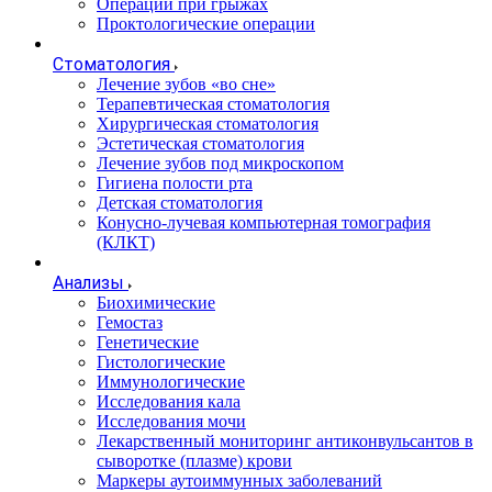
Операции при грыжах
Проктологические операции
Стоматология
Лечение зубов «во сне»
Терапевтическая стоматология
Хирургическая стоматология
Эстетическая стоматология
Лечение зубов под микроскопом
Гигиена полости рта
Детская стоматология
Конусно-лучевая компьютерная томография
(КЛКТ)
Анализы
Биохимические
Гемостаз
Генетические
Гистологические
Иммунологические
Исследования кала
Исследования мочи
Лекарственный мониторинг антиконвульсантов в
сыворотке (плазме) крови
Маркеры аутоиммунных заболеваний