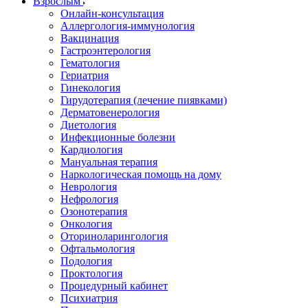
Взрослым
Онлайн-консультация
Аллергология-иммунология
Вакцинация
Гастроэнтерология
Гематология
Гериатрия
Гинекология
Гирудотерапия (лечение пиявками)
Дерматовенерология
Диетология
Инфекционные болезни
Кардиология
Мануальная терапия
Наркологическая помощь на дому
Неврология
Нефрология
Озонотерапия
Онкология
Оториноларингология
Офтальмология
Подология
Проктология
Процедурный кабинет
Психиатрия