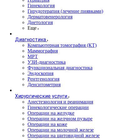
Гинекология
Гирудотерапия (лечение пиявками)
Дерматовенерология
Диетология
Еще
Диагностика
Компьютерная томография (КТ)
Маммография
МРТ
УЗИ-диагностика
Функциональная диагностика
Эндоскопия
Рентгенология
Денситометрия
Хирургические услуги
Анестезиология и реанимация
Гинекологические операции
Операции на желудке
Операции на желчном пузыре
Операции на коже
Операции на молочной железе
Операции на щитовидной железе