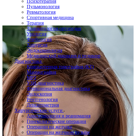
Психотерапия
Пульмонология
Ревматология
Спортивная медицина
Терапия
Травматология-ортопедия
Урология
Флебология
Хирургия
Эндокринология
Медицинский маникюр и педикюр
Диагностика
Компьютерная томография (КТ)
Маммография
МРТ
УЗИ-диагностика
Функциональная диагностика
Эндоскопия
Рентгенология
Денситометрия
Хирургические услуги
Анестезиология и реанимация
Гинекологические операции
Операции на желудке
Операции на желчном пузыре