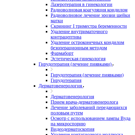
Лазеротерапия в гинекологии
Радиоволновая коагуляция кондилом
Радиоволновое лечение эрозии шейки
матки
Скрининг I триместра беременности
Удаление внутриматочного
контрацептива
Удаление остроконечных кондилом
безоперационным методом
Фармаборт
Эстетическая гинекология
Гирудотерапия (лечение пиявками)
Гирудотерапия (лечение пиявками)
Гирудотерапия
Дерматовенерология
Дерматовенерология
Прием врача-дерматовенеролога
Лечение заболеваний передающихся
половым путем
Осмотр с использованием лампы Вуда
на микроспорию
Видеодерматоскопия
Удаление контагиозного моллюска