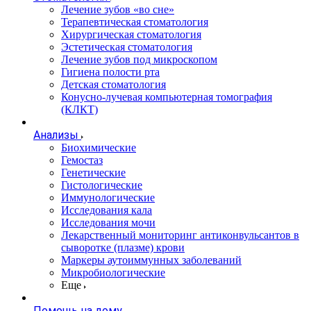
Лечение зубов «во сне»
Терапевтическая стоматология
Хирургическая стоматология
Эстетическая стоматология
Лечение зубов под микроскопом
Гигиена полости рта
Детская стоматология
Конусно-лучевая компьютерная томография
(КЛКТ)
Анализы
Биохимические
Гемостаз
Генетические
Гистологические
Иммунологические
Исследования кала
Исследования мочи
Лекарственный мониторинг антиконвульсантов в
сыворотке (плазме) крови
Маркеры аутоиммунных заболеваний
Микробиологические
Еще
Помощь на дому