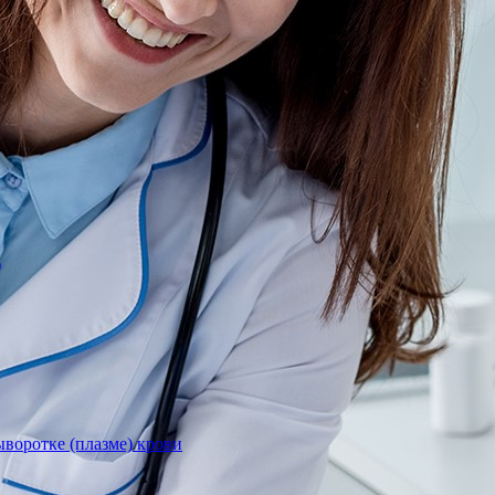
)
воротке (плазме) крови