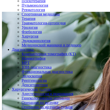
Психотерапия
Пульмонология
Ревматология
Спортивная медицина
Терапия
Травматология-ортопедия
Урология
Флебология
Хирургия
Эндокринология
Медицинский маникюр и педикюр
Диагностика
Компьютерная томография (КТ)
Маммография
МРТ
УЗИ-диагностика
Функциональная диагностика
Эндоскопия
Рентгенология
Денситометрия
Хирургические услуги
Анестезиология и реанимация
Гинекологические операции
Операции на желудке
Операции на желчном пузыре