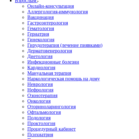
Взрослым
Онлайн-консультация
Аллергология-иммунология
Вакцинация
Гастроэнтерология
Гематология
Гериатрия
Гинекология
Гирудотерапия (лечение пиявками)
Дерматовенерология
Диетология
Инфекционные болезни
Кардиология
Мануальная терапия
Наркологическая помощь на дому
Неврология
Нефрология
Озонотерапия
Онкология
Оториноларингология
Офтальмология
Подология
Проктология
Процедурный кабинет
Психиатрия