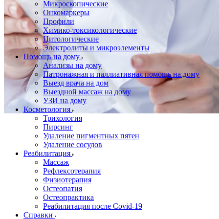
Микроскопические
Онкомаркеры
Профили
Химико-токсикологические
Цитологические
Электролиты и микроэлементы
Помощь на дому
Анализы на дому
Патронажная и паллиативная помощь на дому
Выезд врача на дом
Выездной массаж на дому
УЗИ на дому
Косметология
Трихология
Пирсинг
Удаление пигментных пятен
Удаление сосудов
Реабилитация
Массаж
Рефлексотерапия
Физиотерапия
Остеопатия
Остеопрактика
Реабилитация после Covid-19
Справки