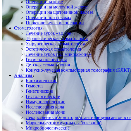
Операции на коже
Операции на молочной железе
Операции на щитовидной железе
Операции при грыжах
Проктологические операции
Стоматология
Лечение зубов «во сне»
Терапевтическая стоматология
Хирургическая стоматология
Эстетическая стоматология
Лечение зубов под микроскопом
Гигиена полости рта
Детская стоматология
Конусно-лучевая компьютерная томография (КЛКТ
Анализы
Биохимические
Гемостаз
Генетические
Гистологические
Иммунологические
Исследования кала
Исследования мочи
Лекарственный мониторинг антиконвульсантов в сы
Маркеры аутоиммунных заболеваний
Микробиологические