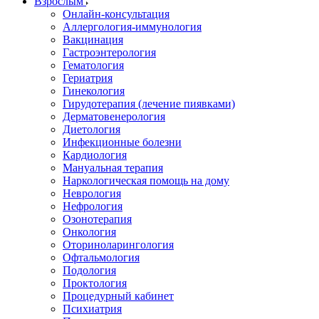
Взрослым
Онлайн-консультация
Аллергология-иммунология
Вакцинация
Гастроэнтерология
Гематология
Гериатрия
Гинекология
Гирудотерапия (лечение пиявками)
Дерматовенерология
Диетология
Инфекционные болезни
Кардиология
Мануальная терапия
Наркологическая помощь на дому
Неврология
Нефрология
Озонотерапия
Онкология
Оториноларингология
Офтальмология
Подология
Проктология
Процедурный кабинет
Психиатрия