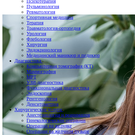
Психотерапия
Пульмонология
Ревматология
Спортивная медицина
Терапия
Травматология-ортопедия
Урология
Флебология
Хирургия
Эндокринология
Медицинский маникюр и педикюр
Диагностика
Компьютерная томография (КТ)
Маммография
МРТ
УЗИ-диагностика
Функциональная диагностика
Эндоскопия
Рентгенология
Денситометрия
Хирургические услуги
Анестезиология и реанимация
Гинекологические операции
Операции на желудке
Операции на желчном пузыре