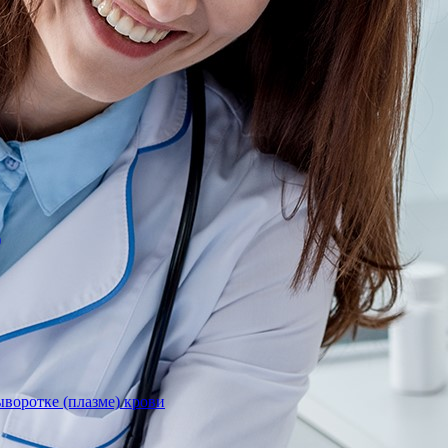
)
воротке (плазме) крови