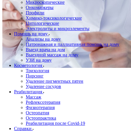
Микроскопические
Онкомаркеры
Профили
Химико-токсикологические
Цитологические
Электролиты и микроэлементы
Помощь на дому
Анализы на дому
Патронажная и паллиативная помощь на дому
Выезд врача на дом
Выездной массаж на дому
УЗИ на дому
Косметология
Трихология
Пирсинг
Удаление пигментных пятен
Удаление сосудов
Реабилитация
Массаж
Рефлексотерапия
Физиотерапия
Остеопатия
Остеопрактика
Реабилитация после Covid-19
Справки