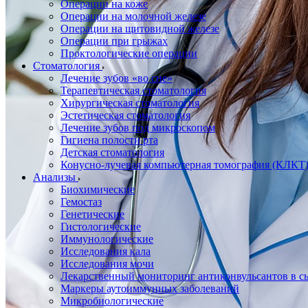
Операции на коже
Операции на молочной железе
Операции на щитовидной железе
Операции при грыжах
Проктологические операции
Стоматология
Лечение зубов «во сне»
Терапевтическая стоматология
Хирургическая стоматология
Эстетическая стоматология
Лечение зубов под микроскопом
Гигиена полости рта
Детская стоматология
Конусно-лучевая компьютерная томография (КЛКТ
Анализы
Биохимические
Гемостаз
Генетические
Гистологические
Иммунологические
Исследования кала
Исследования мочи
Лекарственный мониторинг антиконвульсантов в сы
Маркеры аутоиммунных заболеваний
Микробиологические