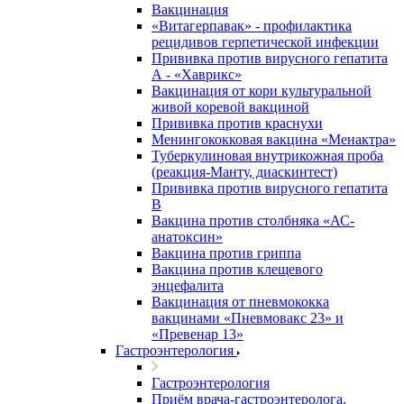
Вакцинация
«Витагерпавак» - профилактика
рецидивов герпетической инфекции
Прививка против вирусного гепатита
А - «Хаврикс»
Вакцинация от кори культуральной
живой коревой вакциной
Прививка против краснухи
Менингококковая вакцина «Менактра»
Туберкулиновая внутрикожная проба
(реакция-Манту, диаскинтест)
Прививка против вирусного гепатита
В
Вакцина против столбняка «АС-
анатоксин»
Вакцина против гриппа
Вакцина против клещевого
энцефалита
Вакцинация от пневмококка
вакцинами «Пневмовакс 23» и
«Превенар 13»
Гастроэнтерология
Гастроэнтерология
Приём врача-гастроэнтеролога,