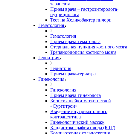
терапевта
Прием врача – гастроэнтеролога-
нутрициолога
Тест на Хеликобактер пилори
Гематология
Гематология
Прием врача-гематолога
Стернальная пункция костного мозга
Трепанобиопсия костного мозга
Гериатрия
Гериатрия
Прием врача-гериатра
Гинекология
Гинекология
Прием врача-гинеколога
Биопсия шейки матки петлей
«Сургитрон»
Введение внутриматочного
контрацептива
Гинекологический массаж
Кардиотокография плода (КТГ)
Компьютерная кольпоскопия