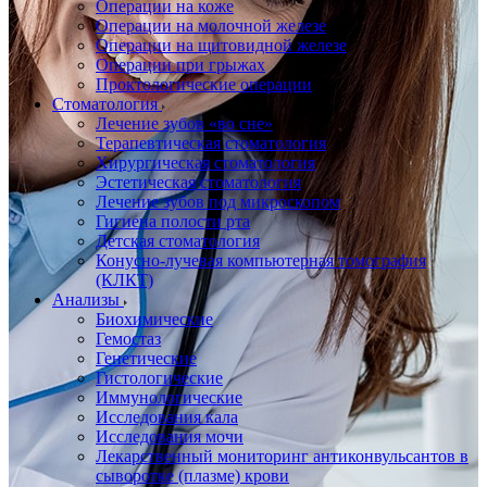
Операции на коже
Операции на молочной железе
Операции на щитовидной железе
Операции при грыжах
Проктологические операции
Стоматология
Лечение зубов «во сне»
Терапевтическая стоматология
Хирургическая стоматология
Эстетическая стоматология
Лечение зубов под микроскопом
Гигиена полости рта
Детская стоматология
Конусно-лучевая компьютерная томография
(КЛКТ)
Анализы
Биохимические
Гемостаз
Генетические
Гистологические
Иммунологические
Исследования кала
Исследования мочи
Лекарственный мониторинг антиконвульсантов в
сыворотке (плазме) крови