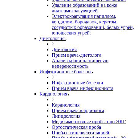
Удаление образований на коже
диатермокоагуляцией
Электрокоагуляция папиллом,
кондилом, бородавок, кератом,
сосудистых образований, белых угрей,
юношеских угрей.
Диетология
Диетология
Прием врача-диетолога
Анализ крови на пищевую
непереносимость
Инфекционные болезни
Инфекционные болезни
Прием врача-инфекциониста
Кардиология
Кардиология
Прием врача-кардиолога
Липидология
Медикаментозные пробы при ЭКГ
Ортостатическая проба
Проба с гипервентиляцией