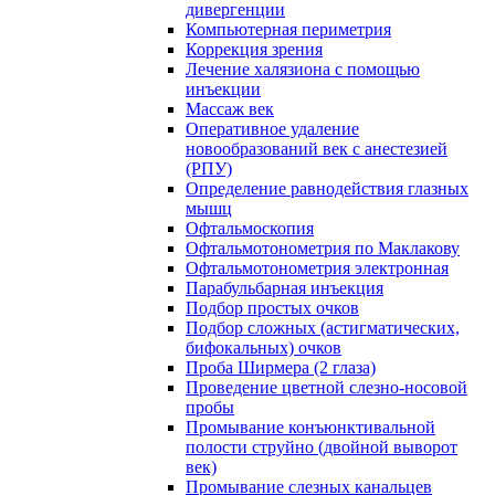
дивергенции
Компьютерная периметрия
Коррекция зрения
Лечение халязиона с помощью
инъекции
Массаж век
Оперативное удаление
новообразований век с анестезией
(РПУ)
Определение равнодействия глазных
мышц
Офтальмоскопия
Офтальмотонометрия по Маклакову
Офтальмотонометрия электронная
Парабульбарная инъекция
Подбор простых очков
Подбор сложных (астигматических,
бифокальных) очков
Проба Ширмера (2 глаза)
Проведение цветной слезно-носовой
пробы
Промывание конъюнктивальной
полости струйно (двойной выворот
век)
Промывание слезных канальцев