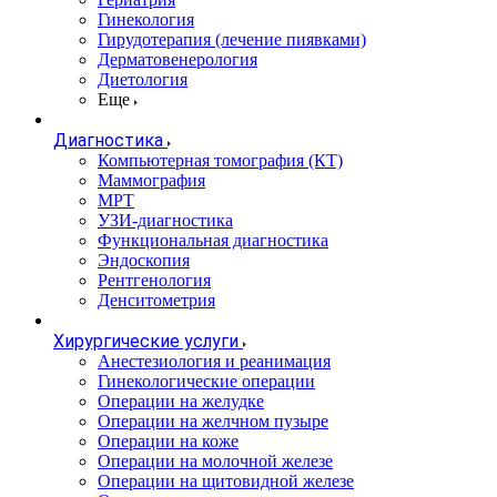
Гинекология
Гирудотерапия (лечение пиявками)
Дерматовенерология
Диетология
Еще
Диагностика
Компьютерная томография (КТ)
Маммография
МРТ
УЗИ-диагностика
Функциональная диагностика
Эндоскопия
Рентгенология
Денситометрия
Хирургические услуги
Анестезиология и реанимация
Гинекологические операции
Операции на желудке
Операции на желчном пузыре
Операции на коже
Операции на молочной железе
Операции на щитовидной железе