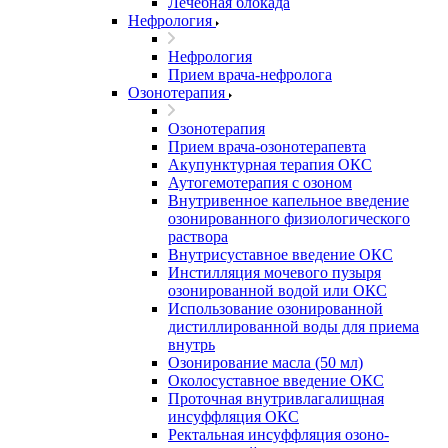
Лечебная блокада
Нефрология
Нефрология
Прием врача-нефролога
Озонотерапия
Озонотерапия
Прием врача-озонотерапевта
Акупунктурная терапия ОКС
Аутогемотерапия с озоном
Внутривенное капельное введение
озонированного физиологического
раствора
Внутрисуставное введение ОКС
Инстилляция мочевого пузыря
озонированной водой или ОКС
Использование озонированной
дистиллированной воды для приема
внутрь
Озонирование масла (50 мл)
Околосуставное введение ОКС
Проточная внутривлагалищная
инсуффляция ОКС
Ректальная инсуффляция озоно-