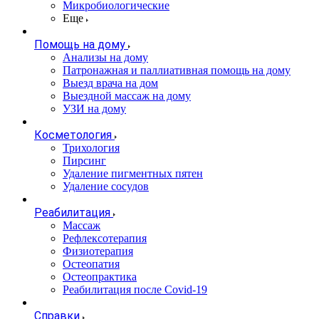
Микробиологические
Еще
Помощь на дому
Анализы на дому
Патронажная и паллиативная помощь на дому
Выезд врача на дом
Выездной массаж на дому
УЗИ на дому
Косметология
Трихология
Пирсинг
Удаление пигментных пятен
Удаление сосудов
Реабилитация
Массаж
Рефлексотерапия
Физиотерапия
Остеопатия
Остеопрактика
Реабилитация после Covid-19
Справки