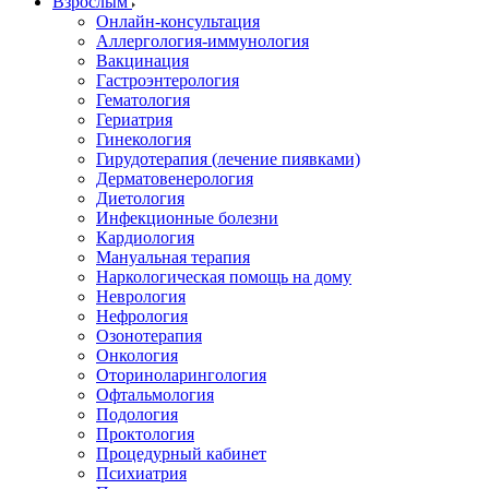
Взрослым
Онлайн-консультация
Аллергология-иммунология
Вакцинация
Гастроэнтерология
Гематология
Гериатрия
Гинекология
Гирудотерапия (лечение пиявками)
Дерматовенерология
Диетология
Инфекционные болезни
Кардиология
Мануальная терапия
Наркологическая помощь на дому
Неврология
Нефрология
Озонотерапия
Онкология
Оториноларингология
Офтальмология
Подология
Проктология
Процедурный кабинет
Психиатрия