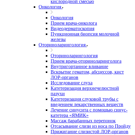
кислородной смесью
Онкология
Онкология
Прием врача-онколога
Видеодерматоскопия
Пункционная биопсия молочной
железы
Оториноларингология
Оториноларингология
Прием врача-оториноларинголога
Внутригортанное вливание
Вскрытие гематом, абсцессов, кист
ЛОР-органов
Исследование слуха
Катетеризация верхнечелюстной
пазухи
Катетеризация слуховой трубы с
введением лекарственных веществ
Лечение синусита с помощью синус-
катетера «ЯМИК»
Массаж барабанных перепонок
Отсасывание слизи из носа по Пройду
Прижигание слизистой ЛОР-органов