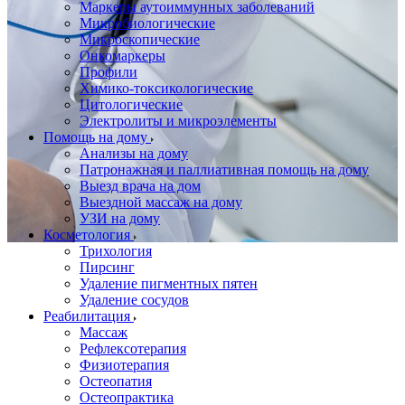
Маркеры аутоиммунных заболеваний
Микробиологические
Микроскопические
Онкомаркеры
Профили
Химико-токсикологические
Цитологические
Электролиты и микроэлементы
Помощь на дому
Анализы на дому
Патронажная и паллиативная помощь на дому
Выезд врача на дом
Выездной массаж на дому
УЗИ на дому
Косметология
Трихология
Пирсинг
Удаление пигментных пятен
Удаление сосудов
Реабилитация
Массаж
Рефлексотерапия
Физиотерапия
Остеопатия
Остеопрактика