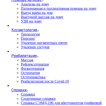
Анализы на дому
Патронажная и паллиативная помощь на дому
Выезд врача на дом
Выездной массаж на дому
УЗИ на дому
Косметология
Трихология
Пирсинг
Удаление пигментных пятен
Удаление сосудов
Реабилитация
Массаж
Рефлексотерапия
Физиотерапия
Остеопатия
Остеопрактика
Реабилитация после Covid-19
Справки
Справки
Спортивные справки
Справка СЭМД‑196 для абитуриентов (цифровой