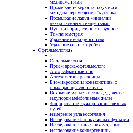
медикаментами
Промывание верхних пазух носа
методом перемещения "кукушка"
Промывание лакун миндалин
лекарственными веществами
Пункция придаточных пазух носа
Тимпанометрия
Удаление инородного тела
Удаление серных пробок
Офтальмология
Офтальмология
Прием врача-офтальмолога
Авторефрактометрия
Алгезиметрия роговицы
Биомикроскопия коньюнктивы с
помощью щелевой лампы
Вскрытие малых кист век, удаление
закупорки мейболиевых желез
Зондирование, бужирование слезных
путей
Измерение угла косоглазия
Исследование бинокулярных функций
Исследование запаса аккомодации
Исследование конвергенции,