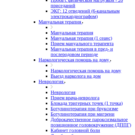
Проба с физической нагрузкой - 20
приседаний
ЭКГ: 12 отведений (6-канальным
электрокардиографом)
Мануальная терапия
Мануальная терапия
Мануальная терапия (1 сеанс)
Прием мануального терапевта
Мануальная терапия в пред- и
послеродовом периоде
Наркологическая помощь на дому
Наркологическая помощь на дому
Выезд нарколога на дом
Неврология
Неврология
Прием врача-невролога
Блокада тригерных точек (1 точка)
Ботулинотерапия при бруксизме
Ботулинотерапия при мигрени
Доброкачественное пароксизмальное
позиционное головокружение (ДППГ)
Кабинет головной боли