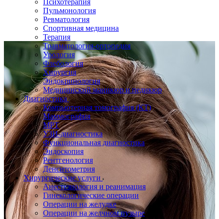
Психотерапия
Пульмонология
Ревматология
Спортивная медицина
Терапия
Травматология-ортопедия
Урология
Флебология
Хирургия
Эндокринология
Медицинский маникюр и педикюр
Диагностика
Компьютерная томография (КТ)
Маммография
МРТ
УЗИ-диагностика
Функциональная диагностика
Эндоскопия
Рентгенология
Денситометрия
Хирургические услуги
Анестезиология и реанимация
Гинекологические операции
Операции на желудке
Операции на желчном пузыре