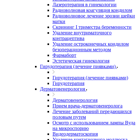
Лазеротерапия в гинекологии
Радиоволновая коагуляция кондилом
Радиоволновое лечение эрозии шейки
матки
Скрининг I триместра беременности
Удаление внутриматочного
контрацептива
Удаление остроконечных кондилом
безоперационным методом
Фармаборт
Эстетическая гинекология
Гирудотерапия (лечение пиявками)
Гирудотерапия (лечение пиявками)
Гирудотерапия
Дерматовенерология
Дерматовенерология
Прием врача-дерматовенеролога
Лечение заболеваний передающихся
половым путем
Осмотр с использованием лампы Вуда
на микроспорию
Видеодерматоскопия
Удаление контагиозного моллюска