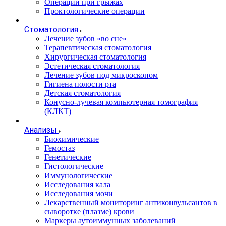
Операции при грыжах
Проктологические операции
Стоматология
Лечение зубов «во сне»
Терапевтическая стоматология
Хирургическая стоматология
Эстетическая стоматология
Лечение зубов под микроскопом
Гигиена полости рта
Детская стоматология
Конусно-лучевая компьютерная томография
(КЛКТ)
Анализы
Биохимические
Гемостаз
Генетические
Гистологические
Иммунологические
Исследования кала
Исследования мочи
Лекарственный мониторинг антиконвульсантов в
сыворотке (плазме) крови
Маркеры аутоиммунных заболеваний