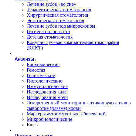
Лечение зубов «во сне»
Терапевтическая стоматология
Хирургическая стоматология
Эстетическая стоматология
Лечение зубов под микроскопом
Гигиена полости рта
Детская стоматология
Конусно-лучевая компьютерная томография
(КЛКТ)
Анализы
Биохимические
Гемостаз
Генетические
Гистологические
Иммунологические
Исследования кала
Исследования мочи
Лекарственный мониторинг антиконвульсантов в
сыворотке (плазме) крови
Маркеры аутоиммунных заболеваний
Микробиологические
Еще
Помощь на дому