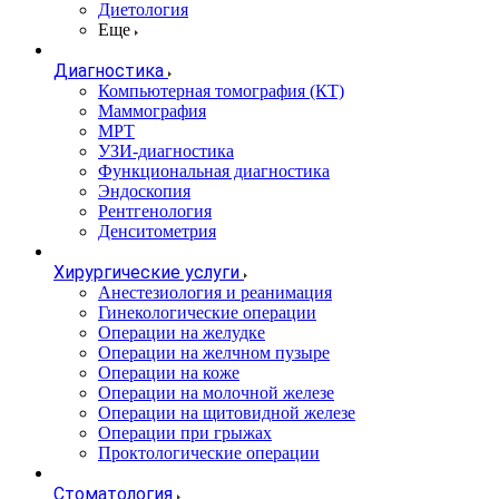
Диетология
Еще
Диагностика
Компьютерная томография (КТ)
Маммография
МРТ
УЗИ-диагностика
Функциональная диагностика
Эндоскопия
Рентгенология
Денситометрия
Хирургические услуги
Анестезиология и реанимация
Гинекологические операции
Операции на желудке
Операции на желчном пузыре
Операции на коже
Операции на молочной железе
Операции на щитовидной железе
Операции при грыжах
Проктологические операции
Стоматология