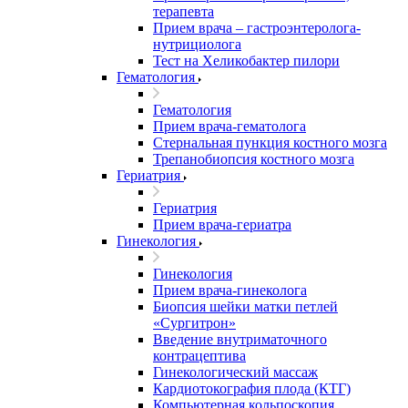
терапевта
Прием врача – гастроэнтеролога-
нутрициолога
Тест на Хеликобактер пилори
Гематология
Гематология
Прием врача-гематолога
Стернальная пункция костного мозга
Трепанобиопсия костного мозга
Гериатрия
Гериатрия
Прием врача-гериатра
Гинекология
Гинекология
Прием врача-гинеколога
Биопсия шейки матки петлей
«Сургитрон»
Введение внутриматочного
контрацептива
Гинекологический массаж
Кардиотокография плода (КТГ)
Компьютерная кольпоскопия