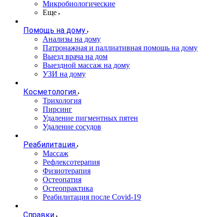
Микробиологические
Еще
Помощь на дому
Анализы на дому
Патронажная и паллиативная помощь на дому
Выезд врача на дом
Выездной массаж на дому
УЗИ на дому
Косметология
Трихология
Пирсинг
Удаление пигментных пятен
Удаление сосудов
Реабилитация
Массаж
Рефлексотерапия
Физиотерапия
Остеопатия
Остеопрактика
Реабилитация после Covid-19
Справки