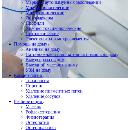
Маркеры аутоиммунных заболеваний
Микробиологические
Микроскопические
Онкомаркеры
Профили
Химико-токсикологические
Цитологические
Электролиты и микроэлементы
Помощь на дому
Анализы на дому
Патронажная и паллиативная помощь на дому
Выезд врача на дом
Выездной массаж на дому
УЗИ на дому
Косметология
Трихология
Пирсинг
Удаление пигментных пятен
Удаление сосудов
Реабилитация
Массаж
Рефлексотерапия
Физиотерапия
Остеопатия
Остеопрактика