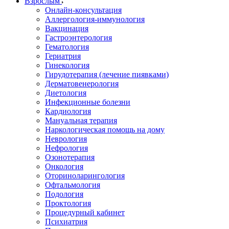
Взрослым
Онлайн-консультация
Аллергология-иммунология
Вакцинация
Гастроэнтерология
Гематология
Гериатрия
Гинекология
Гирудотерапия (лечение пиявками)
Дерматовенерология
Диетология
Инфекционные болезни
Кардиология
Мануальная терапия
Наркологическая помощь на дому
Неврология
Нефрология
Озонотерапия
Онкология
Оториноларингология
Офтальмология
Подология
Проктология
Процедурный кабинет
Психиатрия