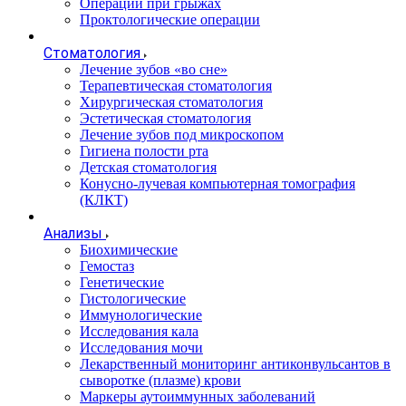
Операции при грыжах
Проктологические операции
Стоматология
Лечение зубов «во сне»
Терапевтическая стоматология
Хирургическая стоматология
Эстетическая стоматология
Лечение зубов под микроскопом
Гигиена полости рта
Детская стоматология
Конусно-лучевая компьютерная томография
(КЛКТ)
Анализы
Биохимические
Гемостаз
Генетические
Гистологические
Иммунологические
Исследования кала
Исследования мочи
Лекарственный мониторинг антиконвульсантов в
сыворотке (плазме) крови
Маркеры аутоиммунных заболеваний