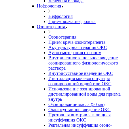
Лечебная блокада
Нефрология
Нефрология
Прием врача-нефролога
Озонотерапия
Озонотерапия
Прием врача-озонотерапевта
Акупунктурная терапия ОКС
Аутогемотерапия с озоном
Внутривенное капельное введение
озонированного физиологического
раствора
Внутрисуставное введение ОКС
Инстилляция мочевого пузыря
озонированной водой или ОКС
Использование озонированной
дистиллированной воды для приема
внутрь
Озонирование масла (50 мл)
Околосуставное введение ОКС
Проточная внутривлагалищная
инсуффляция ОКС
Ректальная инсуффляция озоно-