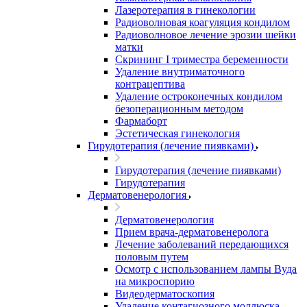
Лазеротерапия в гинекологии
Радиоволновая коагуляция кондилом
Радиоволновое лечение эрозии шейки
матки
Скрининг I триместра беременности
Удаление внутриматочного
контрацептива
Удаление остроконечных кондилом
безоперационным методом
Фармаборт
Эстетическая гинекология
Гирудотерапия (лечение пиявками)
Гирудотерапия (лечение пиявками)
Гирудотерапия
Дерматовенерология
Дерматовенерология
Прием врача-дерматовенеролога
Лечение заболеваний передающихся
половым путем
Осмотр с использованием лампы Вуда
на микроспорию
Видеодерматоскопия
Удаление контагиозного моллюска