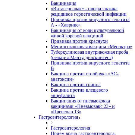
Вакцинация
«Витагерпавак» - профилактика
рецидивов герпетической инфекции
Прививка против вирусного гепатита
А - «Хаврикс»
Вакцинация от кори культуральной
живой коревой вакциной
Прививка против краснухи
Менингококковая вакцина «Менактра»
Туберкулиновая внутрикожная проба
(реакция-Манту, диаскинтест)
Прививка против вирусного гепатита
В
Вакцина против столбняка «АС-
анатоксин»
Вакцина против гриппа
Вакцина против клещевого
энцефалита
Вакцинация от пневмококка
вакцинами «Пневмовакс 23» и
«Превенар 13»
Гастроэнтерология
Гастроэнтерология
Приём врача-гастроэнтеролога,