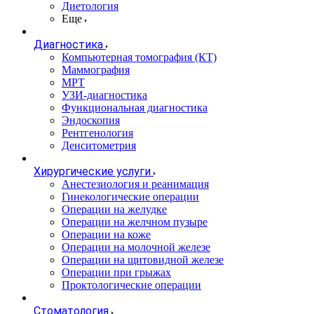
Диетология
Еще
Диагностика
Компьютерная томография (КТ)
Маммография
МРТ
УЗИ-диагностика
Функциональная диагностика
Эндоскопия
Рентгенология
Денситометрия
Хирургические услуги
Анестезиология и реанимация
Гинекологические операции
Операции на желудке
Операции на желчном пузыре
Операции на коже
Операции на молочной железе
Операции на щитовидной железе
Операции при грыжах
Проктологические операции
Стоматология