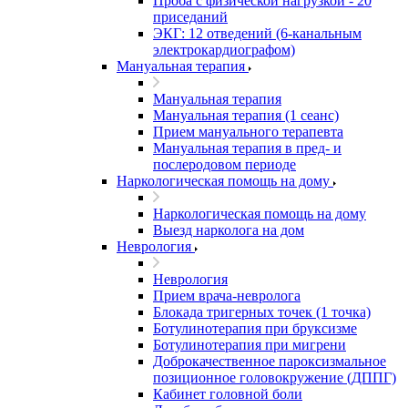
Проба с физической нагрузкой - 20
приседаний
ЭКГ: 12 отведений (6-канальным
электрокардиографом)
Мануальная терапия
Мануальная терапия
Мануальная терапия (1 сеанс)
Прием мануального терапевта
Мануальная терапия в пред- и
послеродовом периоде
Наркологическая помощь на дому
Наркологическая помощь на дому
Выезд нарколога на дом
Неврология
Неврология
Прием врача-невролога
Блокада тригерных точек (1 точка)
Ботулинотерапия при бруксизме
Ботулинотерапия при мигрени
Доброкачественное пароксизмальное
позиционное головокружение (ДППГ)
Кабинет головной боли