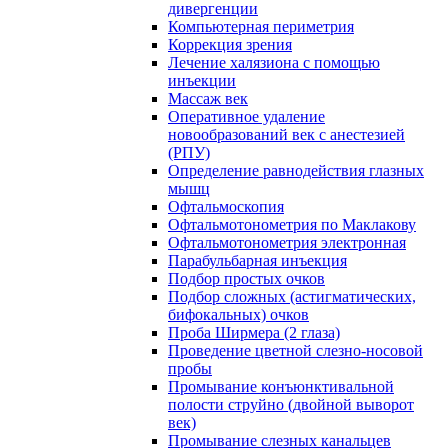
дивергенции
Компьютерная периметрия
Коррекция зрения
Лечение халязиона с помощью
инъекции
Массаж век
Оперативное удаление
новообразований век с анестезией
(РПУ)
Определение равнодействия глазных
мышц
Офтальмоскопия
Офтальмотонометрия по Маклакову
Офтальмотонометрия электронная
Парабульбарная инъекция
Подбор простых очков
Подбор сложных (астигматических,
бифокальных) очков
Проба Ширмера (2 глаза)
Проведение цветной слезно-носовой
пробы
Промывание конъюнктивальной
полости струйно (двойной выворот
век)
Промывание слезных канальцев