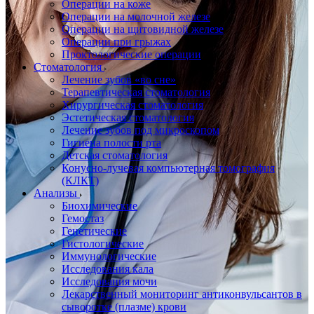
Операции на коже
Операции на молочной железе
Операции на щитовидной железе
Операции при грыжах
Проктологические операции
Стоматология
Лечение зубов «во сне»
Терапевтическая стоматология
Хирургическая стоматология
Эстетическая стоматология
Лечение зубов под микроскопом
Гигиена полости рта
Детская стоматология
Конусно-лучевая компьютерная томография
(КЛКТ)
Анализы
Биохимические
Гемостаз
Генетические
Гистологические
Иммунологические
Исследования кала
Исследования мочи
Лекарственный мониторинг антиконвульсантов в
сыворотке (плазме) крови