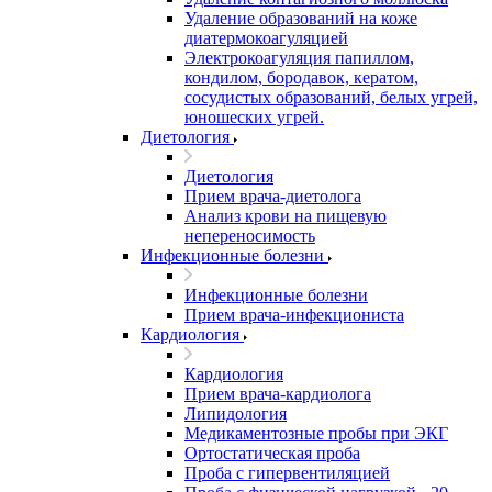
Удаление образований на коже
диатермокоагуляцией
Электрокоагуляция папиллом,
кондилом, бородавок, кератом,
сосудистых образований, белых угрей,
юношеских угрей.
Диетология
Диетология
Прием врача-диетолога
Анализ крови на пищевую
непереносимость
Инфекционные болезни
Инфекционные болезни
Прием врача-инфекциониста
Кардиология
Кардиология
Прием врача-кардиолога
Липидология
Медикаментозные пробы при ЭКГ
Ортостатическая проба
Проба с гипервентиляцией