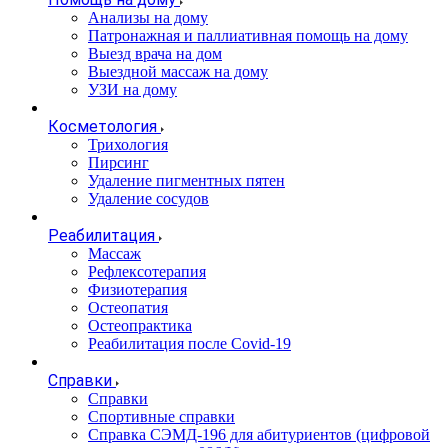
Анализы на дому
Патронажная и паллиативная помощь на дому
Выезд врача на дом
Выездной массаж на дому
УЗИ на дому
Косметология
Трихология
Пирсинг
Удаление пигментных пятен
Удаление сосудов
Реабилитация
Массаж
Рефлексотерапия
Физиотерапия
Остеопатия
Остеопрактика
Реабилитация после Covid-19
Справки
Справки
Спортивные справки
Справка СЭМД‑196 для абитуриентов (цифровой