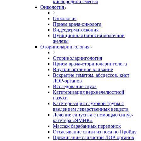
кислородной смесью
Онкология
Онкология
Прием врача-онколога
Видеодерматоскопия
Пункционная биопсия молочной
железы
Оториноларингология
Оториноларингология
Прием врача-оториноларинголога
Внутригортанное вливание
Вскрытие гематом, абсцессов, кист
ЛОР-органов
Исследование слуха
Катетеризация верхнечелюстной
пазухи
Катетеризация слуховой трубы с
введением лекарственных веществ
Лечение синусита с помощью синус-
катетера «ЯМИК»
Массаж барабанных перепонок
Отсасывание слизи из носа по Пройду
Прижигание слизистой ЛОР-органов