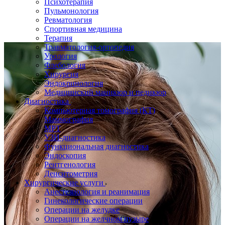
Психотерапия
Пульмонология
Ревматология
Спортивная медицина
Терапия
Травматология-ортопедия
Урология
Флебология
Хирургия
Эндокринология
Медицинский маникюр и педикюр
Диагностика
Компьютерная томография (КТ)
Маммография
МРТ
УЗИ-диагностика
Функциональная диагностика
Эндоскопия
Рентгенология
Денситометрия
Хирургические услуги
Анестезиология и реанимация
Гинекологические операции
Операции на желудке
Операции на желчном пузыре