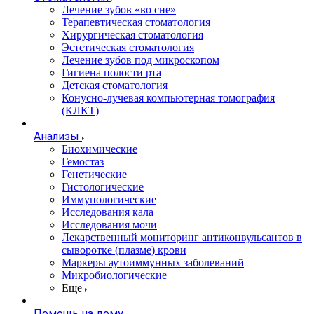
Лечение зубов «во сне»
Терапевтическая стоматология
Хирургическая стоматология
Эстетическая стоматология
Лечение зубов под микроскопом
Гигиена полости рта
Детская стоматология
Конусно-лучевая компьютерная томография
(КЛКТ)
Анализы
Биохимические
Гемостаз
Генетические
Гистологические
Иммунологические
Исследования кала
Исследования мочи
Лекарственный мониторинг антиконвульсантов в
сыворотке (плазме) крови
Маркеры аутоиммунных заболеваний
Микробиологические
Еще
Помощь на дому