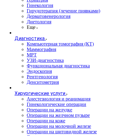
Гинекология
Гирудотерапия (лечение пиявками)
Дерматовенерология
Диетология
Еще
Диагностика
Компьютерная томография (КТ)
Маммография
МРТ
УЗИ-диагностика
Функциональная диагностика
Эндоскопия
Рентгенология
Денситометрия
Хирургические услуги
Анестезиология и реанимация
Гинекологические операции
Операции на желудке
Операции на желчном пузыре
Операции на коже
Операции на молочной железе
Операции на щитовидной железе