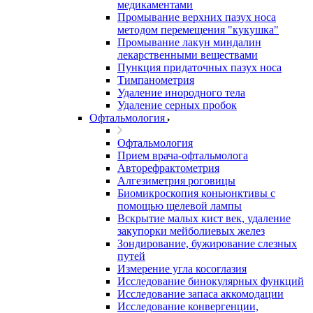
медикаментами
Промывание верхних пазух носа
методом перемещения "кукушка"
Промывание лакун миндалин
лекарственными веществами
Пункция придаточных пазух носа
Тимпанометрия
Удаление инородного тела
Удаление серных пробок
Офтальмология
Офтальмология
Прием врача-офтальмолога
Авторефрактометрия
Алгезиметрия роговицы
Биомикроскопия коньюнктивы с
помощью щелевой лампы
Вскрытие малых кист век, удаление
закупорки мейболиевых желез
Зондирование, бужирование слезных
путей
Измерение угла косоглазия
Исследование бинокулярных функций
Исследование запаса аккомодации
Исследование конвергенции,