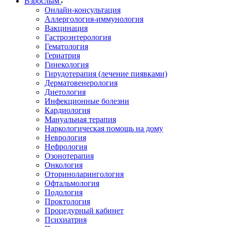
Взрослым
Онлайн-консультация
Аллергология-иммунология
Вакцинация
Гастроэнтерология
Гематология
Гериатрия
Гинекология
Гирудотерапия (лечение пиявками)
Дерматовенерология
Диетология
Инфекционные болезни
Кардиология
Мануальная терапия
Наркологическая помощь на дому
Неврология
Нефрология
Озонотерапия
Онкология
Оториноларингология
Офтальмология
Подология
Проктология
Процедурный кабинет
Психиатрия