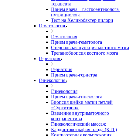
терапевта
Прием врача – гастроэнтеролога-
нутрициолога
Тест на Хеликобактер пилори
Гематология
Гематология
Прием врача-гематолога
Стернальная пункция костного мозга
Трепанобиопсия костного мозга
Гериатрия
Гериатрия
Прием врача-гериатра
Гинекология
Гинекология
Прием врача-гинеколога
Биопсия шейки матки петлей
«Сургитрон»
Введение внутриматочного
контрацептива
Гинекологический массаж
Кардиотокография плода (КТГ)
Компьютерная кольпоскопия