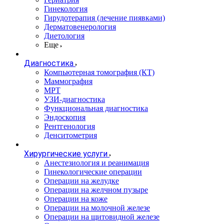
Гинекология
Гирудотерапия (лечение пиявками)
Дерматовенерология
Диетология
Еще
Диагностика
Компьютерная томография (КТ)
Маммография
МРТ
УЗИ-диагностика
Функциональная диагностика
Эндоскопия
Рентгенология
Денситометрия
Хирургические услуги
Анестезиология и реанимация
Гинекологические операции
Операции на желудке
Операции на желчном пузыре
Операции на коже
Операции на молочной железе
Операции на щитовидной железе