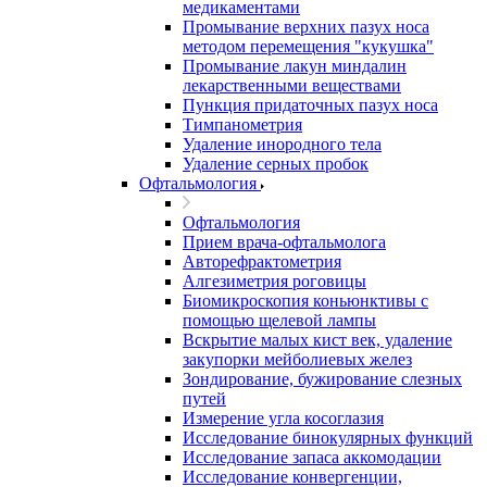
медикаментами
Промывание верхних пазух носа
методом перемещения "кукушка"
Промывание лакун миндалин
лекарственными веществами
Пункция придаточных пазух носа
Тимпанометрия
Удаление инородного тела
Удаление серных пробок
Офтальмология
Офтальмология
Прием врача-офтальмолога
Авторефрактометрия
Алгезиметрия роговицы
Биомикроскопия коньюнктивы с
помощью щелевой лампы
Вскрытие малых кист век, удаление
закупорки мейболиевых желез
Зондирование, бужирование слезных
путей
Измерение угла косоглазия
Исследование бинокулярных функций
Исследование запаса аккомодации
Исследование конвергенции,