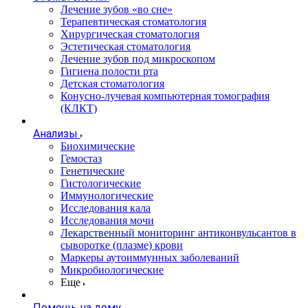
Лечение зубов «во сне»
Терапевтическая стоматология
Хирургическая стоматология
Эстетическая стоматология
Лечение зубов под микроскопом
Гигиена полости рта
Детская стоматология
Конусно-лучевая компьютерная томография
(КЛКТ)
Анализы
Биохимические
Гемостаз
Генетические
Гистологические
Иммунологические
Исследования кала
Исследования мочи
Лекарственный мониторинг антиконвульсантов в
сыворотке (плазме) крови
Маркеры аутоиммунных заболеваний
Микробиологические
Еще
Помощь на дому