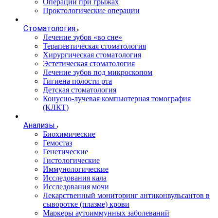
Операции при грыжах
Проктологические операции
Стоматология
Лечение зубов «во сне»
Терапевтическая стоматология
Хирургическая стоматология
Эстетическая стоматология
Лечение зубов под микроскопом
Гигиена полости рта
Детская стоматология
Конусно-лучевая компьютерная томография
(КЛКТ)
Анализы
Биохимические
Гемостаз
Генетические
Гистологические
Иммунологические
Исследования кала
Исследования мочи
Лекарственный мониторинг антиконвульсантов в
сыворотке (плазме) крови
Маркеры аутоиммунных заболеваний