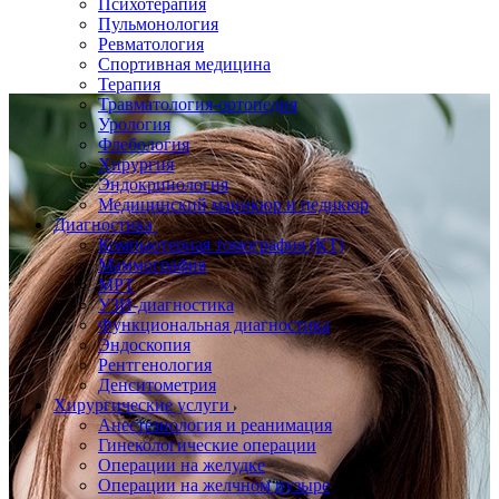
Психотерапия
Пульмонология
Ревматология
Спортивная медицина
Терапия
Травматология-ортопедия
Урология
Флебология
Хирургия
Эндокринология
Медицинский маникюр и педикюр
Диагностика
Компьютерная томография (КТ)
Маммография
МРТ
УЗИ-диагностика
Функциональная диагностика
Эндоскопия
Рентгенология
Денситометрия
Хирургические услуги
Анестезиология и реанимация
Гинекологические операции
Операции на желудке
Операции на желчном пузыре