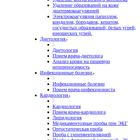
Удаление образований на коже
диатермокоагуляцией
Электрокоагуляция папиллом,
кондилом, бородавок, кератом,
сосудистых образований, белых угрей,
юношеских угрей.
Диетология
Диетология
Прием врача-диетолога
Анализ крови на пищевую
непереносимость
Инфекционные болезни
Инфекционные болезни
Прием врача-инфекциониста
Кардиология
Кардиология
Прием врача-кардиолога
Липидология
Медикаментозные пробы при ЭКГ
Ортостатическая проба
Проба с гипервентиляцией