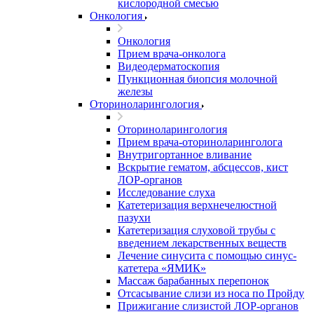
кислородной смесью
Онкология
Онкология
Прием врача-онколога
Видеодерматоскопия
Пункционная биопсия молочной
железы
Оториноларингология
Оториноларингология
Прием врача-оториноларинголога
Внутригортанное вливание
Вскрытие гематом, абсцессов, кист
ЛОР-органов
Исследование слуха
Катетеризация верхнечелюстной
пазухи
Катетеризация слуховой трубы с
введением лекарственных веществ
Лечение синусита с помощью синус-
катетера «ЯМИК»
Массаж барабанных перепонок
Отсасывание слизи из носа по Пройду
Прижигание слизистой ЛОР-органов