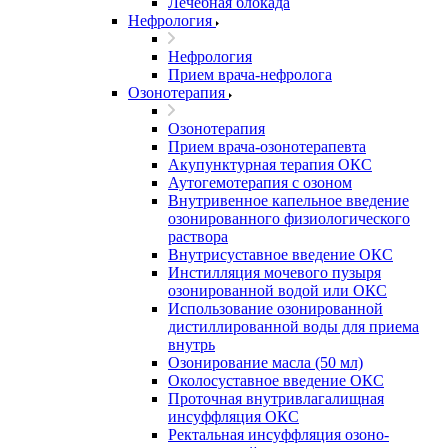
Лечебная блокада
Нефрология
Нефрология
Прием врача-нефролога
Озонотерапия
Озонотерапия
Прием врача-озонотерапевта
Акупунктурная терапия ОКС
Аутогемотерапия с озоном
Внутривенное капельное введение
озонированного физиологического
раствора
Внутрисуставное введение ОКС
Инстилляция мочевого пузыря
озонированной водой или ОКС
Использование озонированной
дистиллированной воды для приема
внутрь
Озонирование масла (50 мл)
Околосуставное введение ОКС
Проточная внутривлагалищная
инсуффляция ОКС
Ректальная инсуффляция озоно-