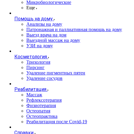
Микробиологические
Еще
Помощь на дому
Анализы на дому
Патронажная и паллиативная помощь на дому
Выезд врача на дом
Выездной массаж на дому
УЗИ на дому
Косметология
Трихология
Пирсинг
Удаление пигментных пятен
Удаление сосудов
Реабилитация
Массаж
Рефлексотерапия
Физиотерапия
Остеопатия
Остеопрактика
Реабилитация после Covid-19
Справки