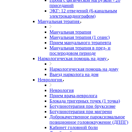
Проба с физической нагрузкой - 20
приседаний
ЭКГ: 12 отведений (6-канальным
электрокардиографом)
Мануальная терапия
Мануальная терапия
Мануальная терапия (1 сеанс)
Прием мануального терапевта
Мануальная терапия в пред- и
послеродовом периоде
Наркологическая помощь на дому
Наркологическая помощь на дому
Выезд нарколога на дом
Неврология
Неврология
Прием врача-невролога
Блокада тригерных точек (1 точка)
Ботулинотерапия при бруксизме
Ботулинотерапия при мигрени
Доброкачественное пароксизмальное
позиционное головокружение (ДППГ)
Кабинет головной боли