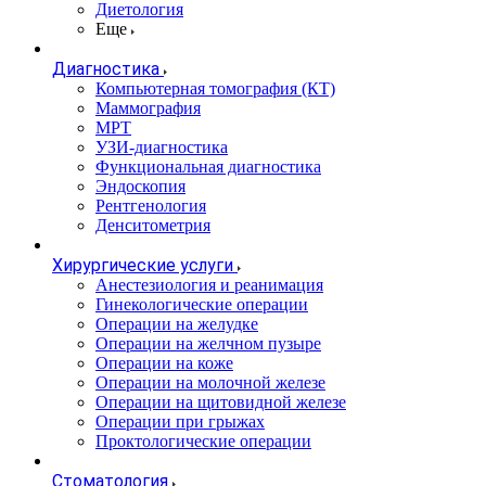
Диетология
Еще
Диагностика
Компьютерная томография (КТ)
Маммография
МРТ
УЗИ-диагностика
Функциональная диагностика
Эндоскопия
Рентгенология
Денситометрия
Хирургические услуги
Анестезиология и реанимация
Гинекологические операции
Операции на желудке
Операции на желчном пузыре
Операции на коже
Операции на молочной железе
Операции на щитовидной железе
Операции при грыжах
Проктологические операции
Стоматология