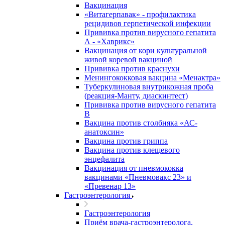
Вакцинация
«Витагерпавак» - профилактика
рецидивов герпетической инфекции
Прививка против вирусного гепатита
А - «Хаврикс»
Вакцинация от кори культуральной
живой коревой вакциной
Прививка против краснухи
Менингококковая вакцина «Менактра»
Туберкулиновая внутрикожная проба
(реакция-Манту, диаскинтест)
Прививка против вирусного гепатита
В
Вакцина против столбняка «АС-
анатоксин»
Вакцина против гриппа
Вакцина против клещевого
энцефалита
Вакцинация от пневмококка
вакцинами «Пневмовакс 23» и
«Превенар 13»
Гастроэнтерология
Гастроэнтерология
Приём врача-гастроэнтеролога,