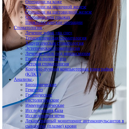
Операции на коже
Операции на молочной железе
Операции на щитовидной железе
Операции при грыжах
Проктологические операции
Стоматология
Лечение зубов «во сне»
Терапевтическая стоматология
Хирургическая стоматология
Эстетическая стоматология
Лечение зубов под микроскопом
Гигиена полости рта
Детская стоматология
Конусно-лучевая компьютерная томография
(КЛКТ)
Анализы
Биохимические
Гемостаз
Генетические
Гистологические
Иммунологические
Исследования кала
Исследования мочи
Лекарственный мониторинг антиконвульсантов в
сыворотке (плазме) крови