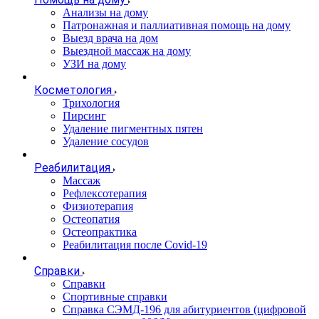
Анализы на дому
Патронажная и паллиативная помощь на дому
Выезд врача на дом
Выездной массаж на дому
УЗИ на дому
Косметология
Трихология
Пирсинг
Удаление пигментных пятен
Удаление сосудов
Реабилитация
Массаж
Рефлексотерапия
Физиотерапия
Остеопатия
Остеопрактика
Реабилитация после Covid-19
Справки
Справки
Спортивные справки
Справка СЭМД‑196 для абитуриентов (цифровой