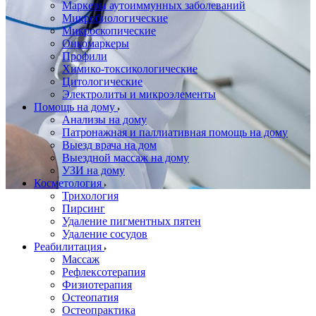
Маркеры аутоиммунных заболеваний
Микробиологические
Микроскопические
Онкомаркеры
Профили
Химико-токсикологические
Цитологические
Электролиты и микроэлементы
Помощь на дому
Анализы на дому
Патронажная и паллиативная помощь на дому
Выезд врача на дом
Выездной массаж на дому
УЗИ на дому
Косметология
Трихология
Пирсинг
Удаление пигментных пятен
Удаление сосудов
Реабилитация
Массаж
Рефлексотерапия
Физиотерапия
Остеопатия
Остеопрактика