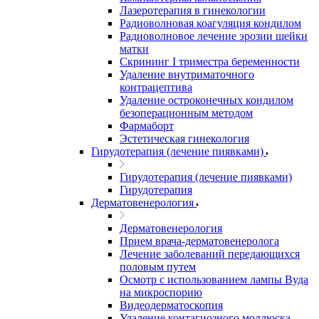
Лазеротерапия в гинекологии
Радиоволновая коагуляция кондилом
Радиоволновое лечение эрозии шейки
матки
Скрининг I триместра беременности
Удаление внутриматочного
контрацептива
Удаление остроконечных кондилом
безоперационным методом
Фармаборт
Эстетическая гинекология
Гирудотерапия (лечение пиявками)
Гирудотерапия (лечение пиявками)
Гирудотерапия
Дерматовенерология
Дерматовенерология
Прием врача-дерматовенеролога
Лечение заболеваний передающихся
половым путем
Осмотр с использованием лампы Вуда
на микроспорию
Видеодерматоскопия
Удаление контагиозного моллюска