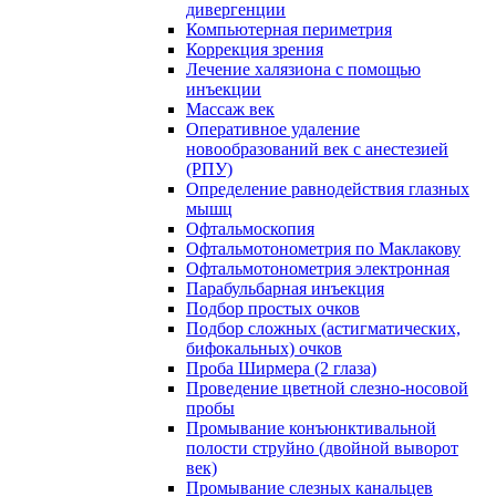
дивергенции
Компьютерная периметрия
Коррекция зрения
Лечение халязиона с помощью
инъекции
Массаж век
Оперативное удаление
новообразований век с анестезией
(РПУ)
Определение равнодействия глазных
мышц
Офтальмоскопия
Офтальмотонометрия по Маклакову
Офтальмотонометрия электронная
Парабульбарная инъекция
Подбор простых очков
Подбор сложных (астигматических,
бифокальных) очков
Проба Ширмера (2 глаза)
Проведение цветной слезно-носовой
пробы
Промывание конъюнктивальной
полости струйно (двойной выворот
век)
Промывание слезных канальцев