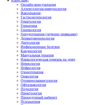
Взрослым
Онлайн-консультация
Аллергология-иммунология
Вакцинация
Гастроэнтерология
Гематология
Гериатрия
Гинекология
Гирудотерапия (лечение пиявками)
Дерматовенерология
Диетология
Инфекционные болезни
Кардиология
Мануальная терапия
Наркологическая помощь на дому
Неврология
Нефрология
Озонотерапия
Онкология
Оториноларингология
Офтальмология
Подология
Проктология
Процедурный кабинет
Психиатрия