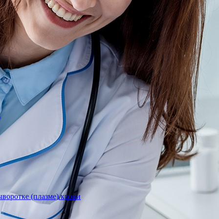
)
воротке (плазме) крови