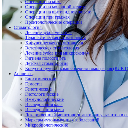
Операции на коже
Операции на молочной железе
Операции на щитовидной железе
Операции при грыжах
Проктологические операции
Стоматология
Лечение зубов «во сне»
Терапевтическая стоматология
Хирургическая стоматология
Эстетическая стоматология
Лечение зубов под микроскопом
Гигиена полости рта
Детская стоматология
Конусно-лучевая компьютерная томография (КЛКТ
Анализы
Биохимические
Гемостаз
Генетические
Гистологические
Иммунологические
Исследования кала
Исследования мочи
Лекарственный мониторинг антиконвульсантов в сы
Маркеры аутоиммунных заболеваний
Микробиологические