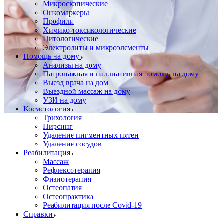
Микроскопические
Онкомаркеры
Профили
Химико-токсикологические
Цитологические
Электролиты и микроэлементы
Помощь на дому
Анализы на дому
Патронажная и паллиативная помощь на дому
Выезд врача на дом
Выездной массаж на дому
УЗИ на дому
Косметология
Трихология
Пирсинг
Удаление пигментных пятен
Удаление сосудов
Реабилитация
Массаж
Рефлексотерапия
Физиотерапия
Остеопатия
Остеопрактика
Реабилитация после Covid-19
Справки