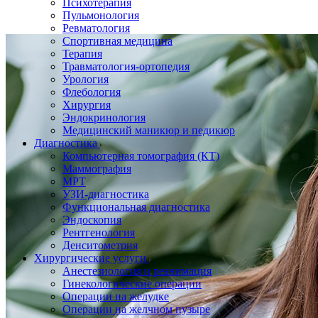
Психотерапия
Пульмонология
Ревматология
Спортивная медицина
Терапия
Травматология-ортопедия
Урология
Флебология
Хирургия
Эндокринология
Медицинский маникюр и педикюр
Диагностика
Компьютерная томография (КТ)
Маммография
МРТ
УЗИ-диагностика
Функциональная диагностика
Эндоскопия
Рентгенология
Денситометрия
Хирургические услуги
Анестезиология и реанимация
Гинекологические операции
Операции на желудке
Операции на желчном пузыре