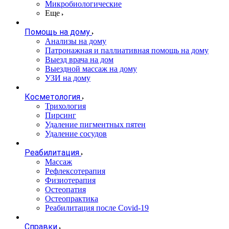
Микробиологические
Еще
Помощь на дому
Анализы на дому
Патронажная и паллиативная помощь на дому
Выезд врача на дом
Выездной массаж на дому
УЗИ на дому
Косметология
Трихология
Пирсинг
Удаление пигментных пятен
Удаление сосудов
Реабилитация
Массаж
Рефлексотерапия
Физиотерапия
Остеопатия
Остеопрактика
Реабилитация после Covid-19
Справки