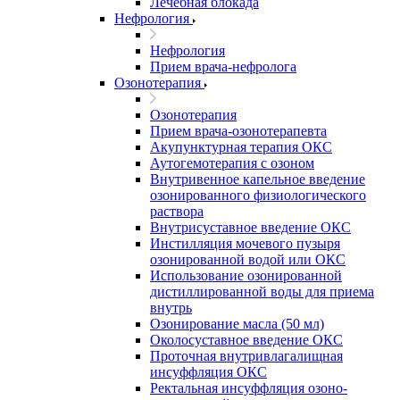
Лечебная блокада
Нефрология
Нефрология
Прием врача-нефролога
Озонотерапия
Озонотерапия
Прием врача-озонотерапевта
Акупунктурная терапия ОКС
Аутогемотерапия с озоном
Внутривенное капельное введение
озонированного физиологического
раствора
Внутрисуставное введение ОКС
Инстилляция мочевого пузыря
озонированной водой или ОКС
Использование озонированной
дистиллированной воды для приема
внутрь
Озонирование масла (50 мл)
Околосуставное введение ОКС
Проточная внутривлагалищная
инсуффляция ОКС
Ректальная инсуффляция озоно-