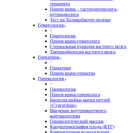
терапевта
Прием врача – гастроэнтеролога-
нутрициолога
Тест на Хеликобактер пилори
Гематология
Гематология
Прием врача-гематолога
Стернальная пункция костного мозга
Трепанобиопсия костного мозга
Гериатрия
Гериатрия
Прием врача-гериатра
Гинекология
Гинекология
Прием врача-гинеколога
Биопсия шейки матки петлей
«Сургитрон»
Введение внутриматочного
контрацептива
Гинекологический массаж
Кардиотокография плода (КТГ)
Компьютерная кольпоскопия