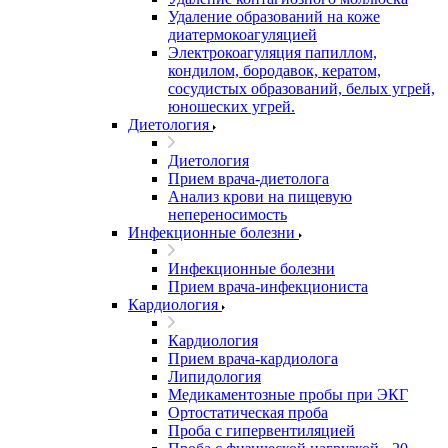
Удаление образований на коже
диатермокоагуляцией
Электрокоагуляция папиллом,
кондилом, бородавок, кератом,
сосудистых образований, белых угрей,
юношеских угрей.
Диетология
Диетология
Прием врача-диетолога
Анализ крови на пищевую
непереносимость
Инфекционные болезни
Инфекционные болезни
Прием врача-инфекциониста
Кардиология
Кардиология
Прием врача-кардиолога
Липидология
Медикаментозные пробы при ЭКГ
Ортостатическая проба
Проба с гипервентиляцией