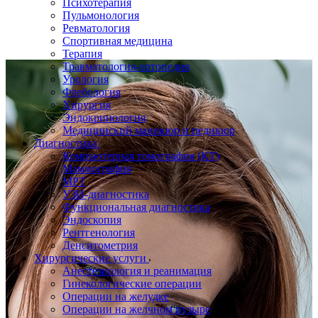
Психотерапия
Пульмонология
Ревматология
Спортивная медицина
Терапия
Травматология-ортопедия
Урология
Флебология
Хирургия
Эндокринология
Медицинский маникюр и педикюр
Диагностика
Компьютерная томография (КТ)
Маммография
МРТ
УЗИ-диагностика
Функциональная диагностика
Эндоскопия
Рентгенология
Денситометрия
Хирургические услуги
Анестезиология и реанимация
Гинекологические операции
Операции на желудке
Операции на желчном пузыре