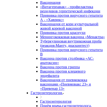
Вакцинация
«Витагерпавак» - профилактика
рецидивов герпетической инфекции
Прививка против вирусного гепатита
А - «Хаврикс»
Вакцинация от кори культуральной
живой коревой вакциной
Прививка против краснухи
Менингококковая вакцина «Менактра»
Туберкулиновая внутрикожная проба
(реакция-Манту, диаскинтест)
Прививка против вирусного гепатита
В
Вакцина против столбняка «АС-
анатоксин»
Вакцина против гриппа
Вакцина против клещевого
энцефалита
Вакцинация от пневмококка
вакцинами «Пневмовакс 23» и
«Превенар 13»
Гастроэнтерология
Гастроэнтерология
Приём врача-гастроэнтеролога,