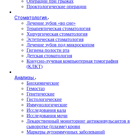
Операции при грыжах
Проктологические операции
Стоматология
Лечение зубов «во сне»
Терапевтическая стоматология
Хирургическая стоматология
Эстетическая стоматология
Лечение зубов под микроскопом
Гигиена полости рта
Детская стоматология
Конусно-лучевая компьютерная томография
(КЛКТ)
Анализы
Биохимические
Гемостаз
Генетические
Гистологические
Иммунологические
Исследования кала
Исследования мочи
Лекарственный мониторинг антиконвульсантов в
сыворотке (плазме) крови
Маркеры аутоиммунных заболеваний