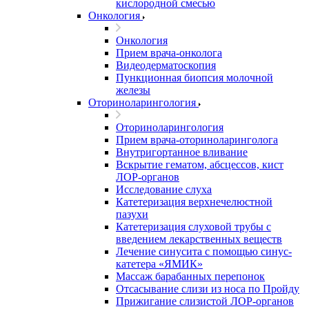
кислородной смесью
Онкология
Онкология
Прием врача-онколога
Видеодерматоскопия
Пункционная биопсия молочной
железы
Оториноларингология
Оториноларингология
Прием врача-оториноларинголога
Внутригортанное вливание
Вскрытие гематом, абсцессов, кист
ЛОР-органов
Исследование слуха
Катетеризация верхнечелюстной
пазухи
Катетеризация слуховой трубы с
введением лекарственных веществ
Лечение синусита с помощью синус-
катетера «ЯМИК»
Массаж барабанных перепонок
Отсасывание слизи из носа по Пройду
Прижигание слизистой ЛОР-органов