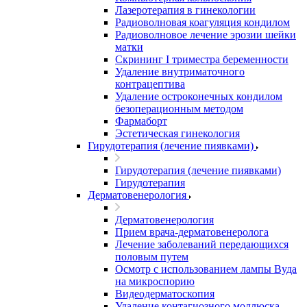
Лазеротерапия в гинекологии
Радиоволновая коагуляция кондилом
Радиоволновое лечение эрозии шейки
матки
Скрининг I триместра беременности
Удаление внутриматочного
контрацептива
Удаление остроконечных кондилом
безоперационным методом
Фармаборт
Эстетическая гинекология
Гирудотерапия (лечение пиявками)
Гирудотерапия (лечение пиявками)
Гирудотерапия
Дерматовенерология
Дерматовенерология
Прием врача-дерматовенеролога
Лечение заболеваний передающихся
половым путем
Осмотр с использованием лампы Вуда
на микроспорию
Видеодерматоскопия
Удаление контагиозного моллюска