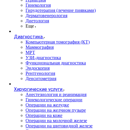
Гинекология
Гирудотерапия (лечение пиявками)
Дерматовенерология
Диетология
Еще
Диагностика
Компьютерная томография (КТ)
Маммография
МРТ
УЗИ-диагностика
Функциональная диагностика
Эндоскопия
Рентгенология
Денситометрия
Хирургические услуги
Анестезиология и реанимация
Гинекологические операции
Операции на желудке
Операции на желчном пузыре
Операции на коже
Операции на молочной железе
Операции на щитовидной железе