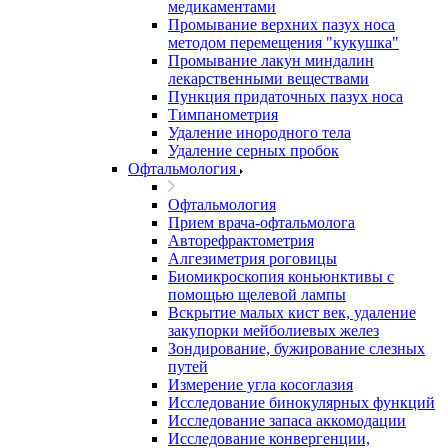
медикаментами
Промывание верхних пазух носа
методом перемещения "кукушка"
Промывание лакун миндалин
лекарственными веществами
Пункция придаточных пазух носа
Тимпанометрия
Удаление инородного тела
Удаление серных пробок
Офтальмология
Офтальмология
Прием врача-офтальмолога
Авторефрактометрия
Алгезиметрия роговицы
Биомикроскопия коньюнктивы с
помощью щелевой лампы
Вскрытие малых кист век, удаление
закупорки мейболиевых желез
Зондирование, бужирование слезных
путей
Измерение угла косоглазия
Исследование бинокулярных функций
Исследование запаса аккомодации
Исследование конвергенции,