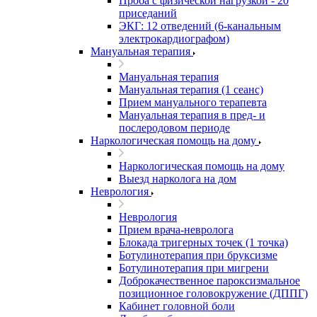
Проба с физической нагрузкой - 20
приседаний
ЭКГ: 12 отведений (6-канальным
электрокардиографом)
Мануальная терапия
Мануальная терапия
Мануальная терапия (1 сеанс)
Прием мануального терапевта
Мануальная терапия в пред- и
послеродовом периоде
Наркологическая помощь на дому
Наркологическая помощь на дому
Выезд нарколога на дом
Неврология
Неврология
Прием врача-невролога
Блокада тригерных точек (1 точка)
Ботулинотерапия при бруксизме
Ботулинотерапия при мигрени
Доброкачественное пароксизмальное
позиционное головокружение (ДППГ)
Кабинет головной боли