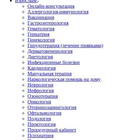
Взрослым
Онлайн-консультация
Аллергология-иммунология
Вакцинация
Гастроэнтерология
Гематология
Гериатрия
Гинекология
Гирудотерапия (лечение пиявками)
Дерматовенерология
Диетология
Инфекционные болезни
Кардиология
Мануальная терапия
Наркологическая помощь на дому
Неврология
Нефрология
Озонотерапия
Онкология
Оториноларингология
Офтальмология
Подология
Проктология
Процедурный кабинет
Психиатрия