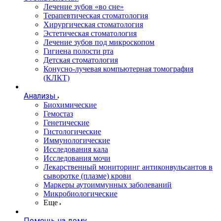
Лечение зубов «во сне»
Терапевтическая стоматология
Хирургическая стоматология
Эстетическая стоматология
Лечение зубов под микроскопом
Гигиена полости рта
Детская стоматология
Конусно-лучевая компьютерная томография
(КЛКТ)
Анализы
Биохимические
Гемостаз
Генетические
Гистологические
Иммунологические
Исследования кала
Исследования мочи
Лекарственный мониторинг антиконвульсантов в
сыворотке (плазме) крови
Маркеры аутоиммунных заболеваний
Микробиологические
Еще
Помощь на дому