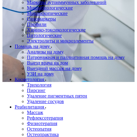
Маркеры аутоиммунных заболеваний
Микробиологические
Микроскопические
Онкомаркеры
Профили
Химико-токсикологические
Цитологические
Электролиты и микроэлементы
Помощь на дому
Анализы на дому
Патронажная и паллиативная помощь на дому
Выезд врача на дом
Выездной массаж на дому
УЗИ на дому
Косметология
Трихология
Пирсинг
Удаление пигментных пятен
Удаление сосудов
Реабилитация
Массаж
Рефлексотерапия
Физиотерапия
Остеопатия
Остеопрактика