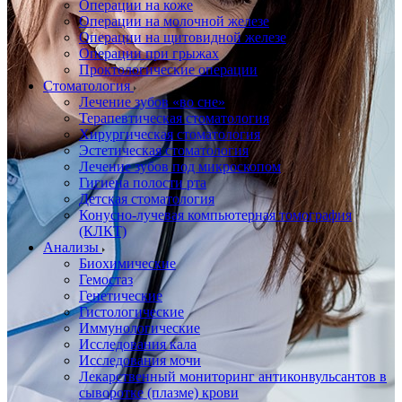
Операции на коже
Операции на молочной железе
Операции на щитовидной железе
Операции при грыжах
Проктологические операции
Стоматология
Лечение зубов «во сне»
Терапевтическая стоматология
Хирургическая стоматология
Эстетическая стоматология
Лечение зубов под микроскопом
Гигиена полости рта
Детская стоматология
Конусно-лучевая компьютерная томография
(КЛКТ)
Анализы
Биохимические
Гемостаз
Генетические
Гистологические
Иммунологические
Исследования кала
Исследования мочи
Лекарственный мониторинг антиконвульсантов в
сыворотке (плазме) крови