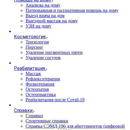
Анализы на дому
Патронажная и паллиативная помощь на дому
Выезд врача на дом
Выездной массаж на дому
УЗИ на дому
Косметология
Трихология
Пирсинг
Удаление пигментных пятен
Удаление сосудов
Реабилитация
Массаж
Рефлексотерапия
Физиотерапия
Остеопатия
Остеопрактика
Реабилитация после Covid-19
Справки
Справки
Спортивные справки
Справка СЭМД‑196 для абитуриентов (цифровой