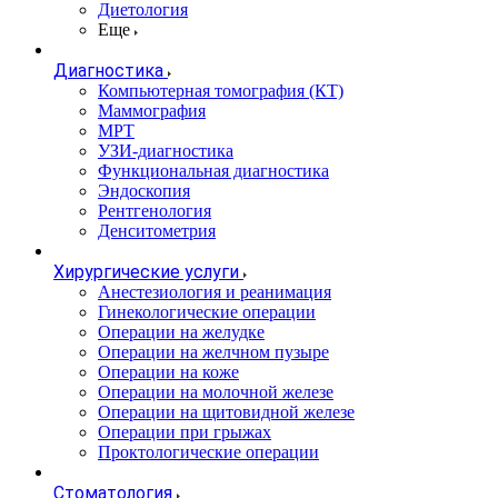
Диетология
Еще
Диагностика
Компьютерная томография (КТ)
Маммография
МРТ
УЗИ-диагностика
Функциональная диагностика
Эндоскопия
Рентгенология
Денситометрия
Хирургические услуги
Анестезиология и реанимация
Гинекологические операции
Операции на желудке
Операции на желчном пузыре
Операции на коже
Операции на молочной железе
Операции на щитовидной железе
Операции при грыжах
Проктологические операции
Стоматология