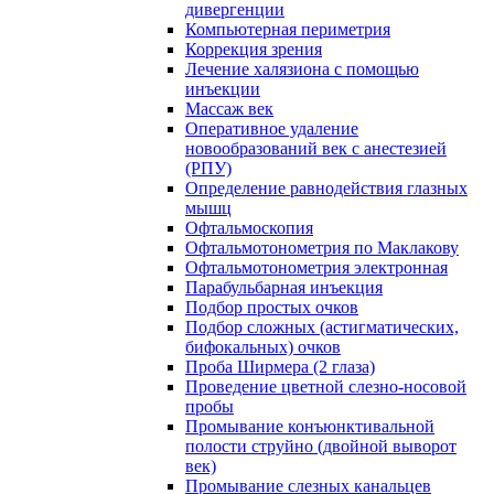
дивергенции
Компьютерная периметрия
Коррекция зрения
Лечение халязиона с помощью
инъекции
Массаж век
Оперативное удаление
новообразований век с анестезией
(РПУ)
Определение равнодействия глазных
мышц
Офтальмоскопия
Офтальмотонометрия по Маклакову
Офтальмотонометрия электронная
Парабульбарная инъекция
Подбор простых очков
Подбор сложных (астигматических,
бифокальных) очков
Проба Ширмера (2 глаза)
Проведение цветной слезно-носовой
пробы
Промывание конъюнктивальной
полости струйно (двойной выворот
век)
Промывание слезных канальцев