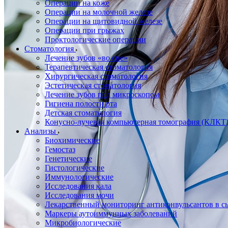
Операции на коже
Операции на молочной железе
Операции на щитовидной железе
Операции при грыжах
Проктологические операции
Стоматология
Лечение зубов «во сне»
Терапевтическая стоматология
Хирургическая стоматология
Эстетическая стоматология
Лечение зубов под микроскопом
Гигиена полости рта
Детская стоматология
Конусно-лучевая компьютерная томография (КЛКТ
Анализы
Биохимические
Гемостаз
Генетические
Гистологические
Иммунологические
Исследования кала
Исследования мочи
Лекарственный мониторинг антиконвульсантов в сы
Маркеры аутоиммунных заболеваний
Микробиологические