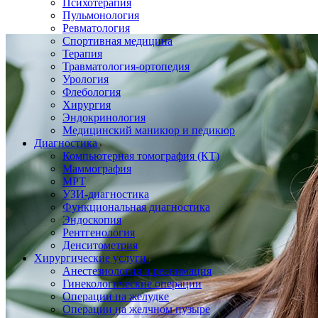
Психотерапия
Пульмонология
Ревматология
Спортивная медицина
Терапия
Травматология-ортопедия
Урология
Флебология
Хирургия
Эндокринология
Медицинский маникюр и педикюр
Диагностика
Компьютерная томография (КТ)
Маммография
МРТ
УЗИ-диагностика
Функциональная диагностика
Эндоскопия
Рентгенология
Денситометрия
Хирургические услуги
Анестезиология и реанимация
Гинекологические операции
Операции на желудке
Операции на желчном пузыре