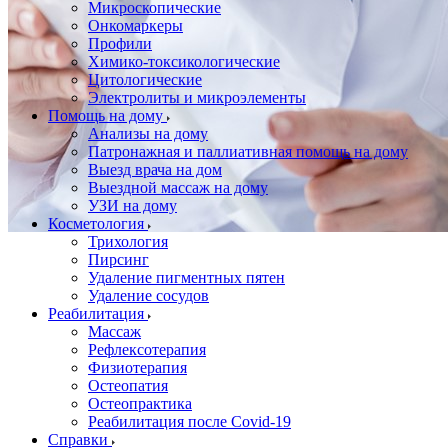
Микроскопические
Онкомаркеры
Профили
Химико-токсикологические
Цитологические
Электролиты и микроэлементы
Помощь на дому
Анализы на дому
Патронажная и паллиативная помощь на дому
Выезд врача на дом
Выездной массаж на дому
УЗИ на дому
Косметология
Трихология
Пирсинг
Удаление пигментных пятен
Удаление сосудов
Реабилитация
Массаж
Рефлексотерапия
Физиотерапия
Остеопатия
Остеопрактика
Реабилитация после Covid-19
Справки