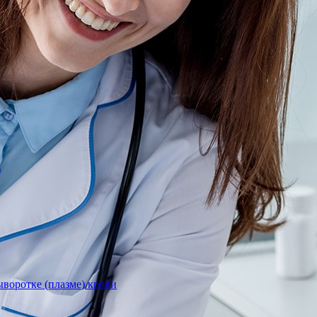
)
воротке (плазме) крови