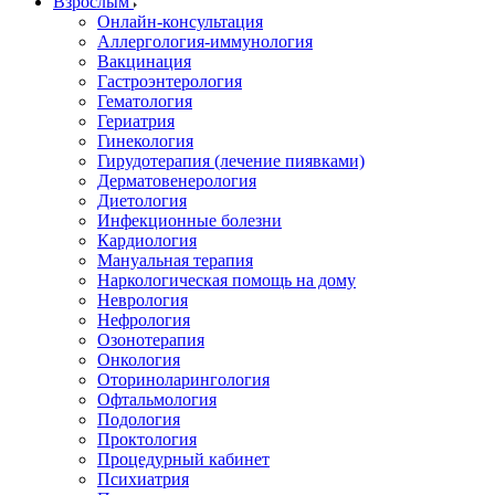
Взрослым
Онлайн-консультация
Аллергология-иммунология
Вакцинация
Гастроэнтерология
Гематология
Гериатрия
Гинекология
Гирудотерапия (лечение пиявками)
Дерматовенерология
Диетология
Инфекционные болезни
Кардиология
Мануальная терапия
Наркологическая помощь на дому
Неврология
Нефрология
Озонотерапия
Онкология
Оториноларингология
Офтальмология
Подология
Проктология
Процедурный кабинет
Психиатрия