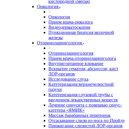
кислородной смесью
Онкология
Онкология
Прием врача-онколога
Видеодерматоскопия
Пункционная биопсия молочной
железы
Оториноларингология
Оториноларингология
Прием врача-оториноларинголога
Внутригортанное вливание
Вскрытие гематом, абсцессов, кист
ЛОР-органов
Исследование слуха
Катетеризация верхнечелюстной
пазухи
Катетеризация слуховой трубы с
введением лекарственных веществ
Лечение синусита с помощью синус-
катетера «ЯМИК»
Массаж барабанных перепонок
Отсасывание слизи из носа по Пройду
Прижигание слизистой ЛОР-органов