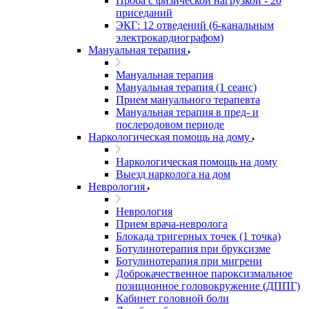
Проба с физической нагрузкой - 20
приседаний
ЭКГ: 12 отведений (6-канальным
электрокардиографом)
Мануальная терапия
Мануальная терапия
Мануальная терапия (1 сеанс)
Прием мануального терапевта
Мануальная терапия в пред- и
послеродовом периоде
Наркологическая помощь на дому
Наркологическая помощь на дому
Выезд нарколога на дом
Неврология
Неврология
Прием врача-невролога
Блокада тригерных точек (1 точка)
Ботулинотерапия при бруксизме
Ботулинотерапия при мигрени
Доброкачественное пароксизмальное
позиционное головокружение (ДППГ)
Кабинет головной боли