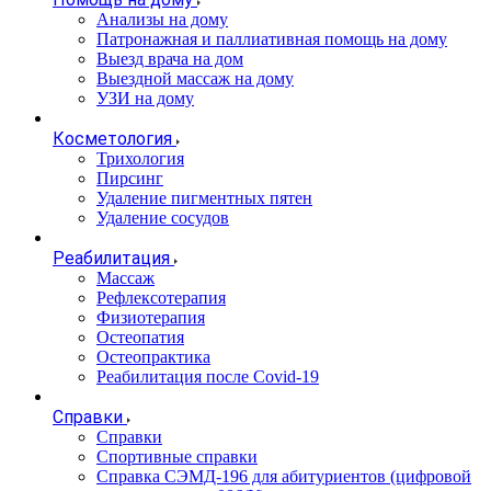
Анализы на дому
Патронажная и паллиативная помощь на дому
Выезд врача на дом
Выездной массаж на дому
УЗИ на дому
Косметология
Трихология
Пирсинг
Удаление пигментных пятен
Удаление сосудов
Реабилитация
Массаж
Рефлексотерапия
Физиотерапия
Остеопатия
Остеопрактика
Реабилитация после Covid-19
Справки
Справки
Спортивные справки
Справка СЭМД‑196 для абитуриентов (цифровой