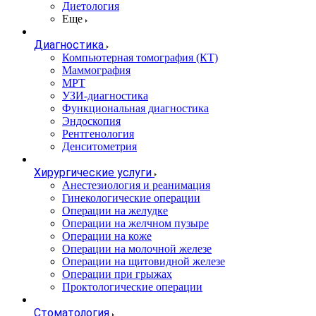
Диетология
Еще
Диагностика
Компьютерная томография (КТ)
Маммография
МРТ
УЗИ-диагностика
Функциональная диагностика
Эндоскопия
Рентгенология
Денситометрия
Хирургические услуги
Анестезиология и реанимация
Гинекологические операции
Операции на желудке
Операции на желчном пузыре
Операции на коже
Операции на молочной железе
Операции на щитовидной железе
Операции при грыжах
Проктологические операции
Стоматология