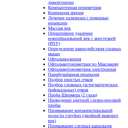
дивергенции
Компьютерная периметрия
Коррекция зрения
Лечение халязиона с помощью
инъекции
Массаж век
Оперативное удаление
новообразований век с анестезией
(РПУ)
Определение равнодействия глазных
мышц
Офтальмоскопия
Офтальмотонометрия по Маклакову
Офтальмотонометрия электронная
Парабульбарная инъекция
Подбор простых очков
Подбор сложных (астигматических,
бифокальных) очков
Проба Ширмера (2 глаза)
Проведение цветной слезно-носовой
пробы
Промывание конъюнктивальной
полости струйно (двойной выворот
век)
Промывание слезных канальцев