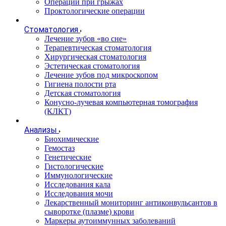
Операции при грыжах
Проктологические операции
Стоматология
Лечение зубов «во сне»
Терапевтическая стоматология
Хирургическая стоматология
Эстетическая стоматология
Лечение зубов под микроскопом
Гигиена полости рта
Детская стоматология
Конусно-лучевая компьютерная томография
(КЛКТ)
Анализы
Биохимические
Гемостаз
Генетические
Гистологические
Иммунологические
Исследования кала
Исследования мочи
Лекарственный мониторинг антиконвульсантов в
сыворотке (плазме) крови
Маркеры аутоиммунных заболеваний