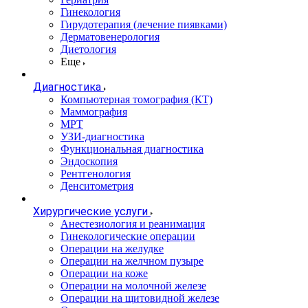
Гинекология
Гирудотерапия (лечение пиявками)
Дерматовенерология
Диетология
Еще
Диагностика
Компьютерная томография (КТ)
Маммография
МРТ
УЗИ-диагностика
Функциональная диагностика
Эндоскопия
Рентгенология
Денситометрия
Хирургические услуги
Анестезиология и реанимация
Гинекологические операции
Операции на желудке
Операции на желчном пузыре
Операции на коже
Операции на молочной железе
Операции на щитовидной железе