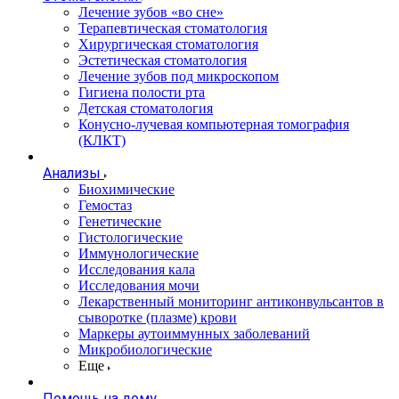
Лечение зубов «во сне»
Терапевтическая стоматология
Хирургическая стоматология
Эстетическая стоматология
Лечение зубов под микроскопом
Гигиена полости рта
Детская стоматология
Конусно-лучевая компьютерная томография
(КЛКТ)
Анализы
Биохимические
Гемостаз
Генетические
Гистологические
Иммунологические
Исследования кала
Исследования мочи
Лекарственный мониторинг антиконвульсантов в
сыворотке (плазме) крови
Маркеры аутоиммунных заболеваний
Микробиологические
Еще
Помощь на дому