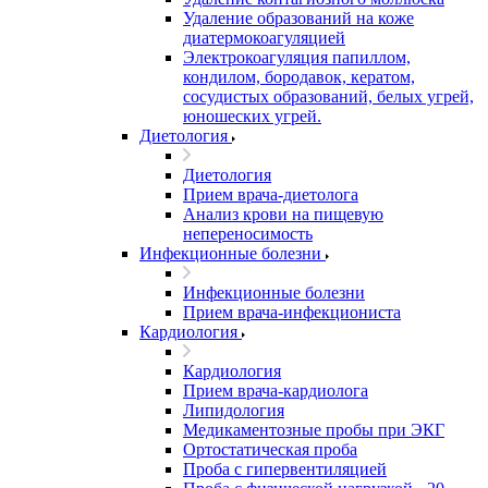
Удаление образований на коже
диатермокоагуляцией
Электрокоагуляция папиллом,
кондилом, бородавок, кератом,
сосудистых образований, белых угрей,
юношеских угрей.
Диетология
Диетология
Прием врача-диетолога
Анализ крови на пищевую
непереносимость
Инфекционные болезни
Инфекционные болезни
Прием врача-инфекциониста
Кардиология
Кардиология
Прием врача-кардиолога
Липидология
Медикаментозные пробы при ЭКГ
Ортостатическая проба
Проба с гипервентиляцией