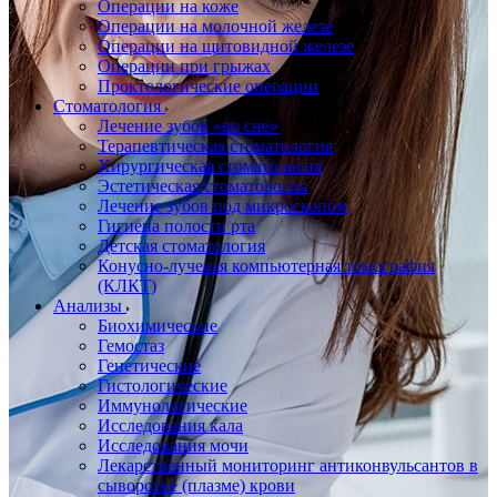
Операции на коже
Операции на молочной железе
Операции на щитовидной железе
Операции при грыжах
Проктологические операции
Стоматология
Лечение зубов «во сне»
Терапевтическая стоматология
Хирургическая стоматология
Эстетическая стоматология
Лечение зубов под микроскопом
Гигиена полости рта
Детская стоматология
Конусно-лучевая компьютерная томография
(КЛКТ)
Анализы
Биохимические
Гемостаз
Генетические
Гистологические
Иммунологические
Исследования кала
Исследования мочи
Лекарственный мониторинг антиконвульсантов в
сыворотке (плазме) крови