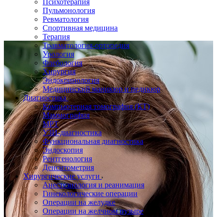
Психотерапия
Пульмонология
Ревматология
Спортивная медицина
Терапия
Травматология-ортопедия
Урология
Флебология
Хирургия
Эндокринология
Медицинский маникюр и педикюр
Диагностика
Компьютерная томография (КТ)
Маммография
МРТ
УЗИ-диагностика
Функциональная диагностика
Эндоскопия
Рентгенология
Денситометрия
Хирургические услуги
Анестезиология и реанимация
Гинекологические операции
Операции на желудке
Операции на желчном пузыре