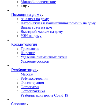
Микробиологические
Еще
Помощь на дому
Анализы на дому
Патронажная и паллиативная помощь на дому
Выезд врача на дом
Выездной массаж на дому
УЗИ на дому
Косметология
Трихология
Пирсинг
Удаление пигментных пятен
Удаление сосудов
Реабилитация
Массаж
Рефлексотерапия
Физиотерапия
Остеопатия
Остеопрактика
Реабилитация после Covid-19
Справки