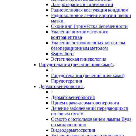
Лазеротерапия в гинекологии
Радиоволновая коагуляция кондилом
Радиоволновое лечение эрозии шейки
матки
Скрининг I триместра беременности
Удаление внутриматочного
контрацептива
Удаление остроконечных кондилом
безоперационным методом
Фармаборт
Эстетическая гинекология
Гирудотерапия (лечение пиявками)
Гирудотерапия (лечение пиявками)
Гирудотерапия
Дерматовенерология
Дерматовенерология
Прием врача-дерматовенеролога
Лечение заболеваний передающихся
половым путем
Осмотр с использованием лампы Вуда
на микроспорию
Видеодерматоскопия
Удаление контагиозного моллюска