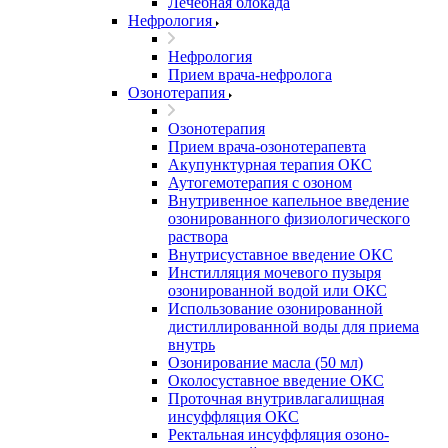
Лечебная блокада
Нефрология
Нефрология
Прием врача-нефролога
Озонотерапия
Озонотерапия
Прием врача-озонотерапевта
Акупунктурная терапия ОКС
Аутогемотерапия с озоном
Внутривенное капельное введение
озонированного физиологического
раствора
Внутрисуставное введение ОКС
Инстилляция мочевого пузыря
озонированной водой или ОКС
Использование озонированной
дистиллированной воды для приема
внутрь
Озонирование масла (50 мл)
Околосуставное введение ОКС
Проточная внутривлагалищная
инсуффляция ОКС
Ректальная инсуффляция озоно-