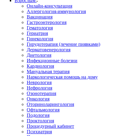
Взрослым
Онлайн-консультация
Аллергология-иммунология
Вакцинация
Гастроэнтерология
Гематология
Гериатрия
Гинекология
Гирудотерапия (лечение пиявками)
Дерматовенерология
Диетология
Инфекционные болезни
Кардиология
Мануальная терапия
Наркологическая помощь на дому
Неврология
Нефрология
Озонотерапия
Онкология
Оториноларингология
Офтальмология
Подология
Проктология
Процедурный кабинет
Психиатрия