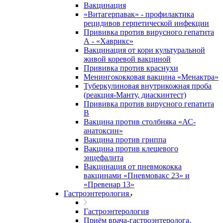
Вакцинация
«Витагерпавак» - профилактика
рецидивов герпетической инфекции
Прививка против вирусного гепатита
А - «Хаврикс»
Вакцинация от кори культуральной
живой коревой вакциной
Прививка против краснухи
Менингококковая вакцина «Менактра»
Туберкулиновая внутрикожная проба
(реакция-Манту, диаскинтест)
Прививка против вирусного гепатита
В
Вакцина против столбняка «АС-
анатоксин»
Вакцина против гриппа
Вакцина против клещевого
энцефалита
Вакцинация от пневмококка
вакцинами «Пневмовакс 23» и
«Превенар 13»
Гастроэнтерология
Гастроэнтерология
Приём врача-гастроэнтеролога,