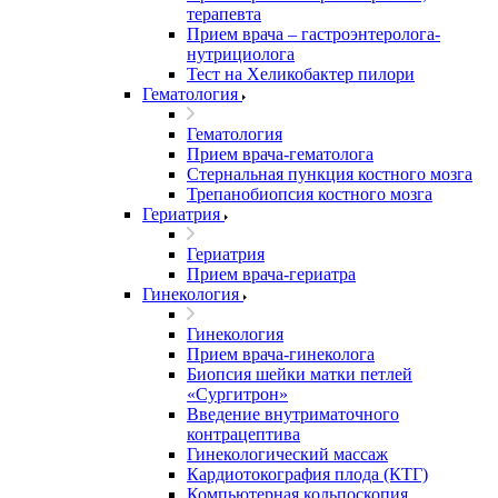
терапевта
Прием врача – гастроэнтеролога-
нутрициолога
Тест на Хеликобактер пилори
Гематология
Гематология
Прием врача-гематолога
Стернальная пункция костного мозга
Трепанобиопсия костного мозга
Гериатрия
Гериатрия
Прием врача-гериатра
Гинекология
Гинекология
Прием врача-гинеколога
Биопсия шейки матки петлей
«Сургитрон»
Введение внутриматочного
контрацептива
Гинекологический массаж
Кардиотокография плода (КТГ)
Компьютерная кольпоскопия