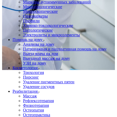
Маркеры аутоиммунных заболеваний
Микробиологические
Микроскопические
Онкомаркеры
Профили
Химико-токсикологические
Цитологические
Электролиты и микроэлементы
Помощь на дому
Анализы на дому
Патронажная и паллиативная помощь на дому
Выезд врача на дом
Выездной массаж на дому
УЗИ на дому
Косметология
Трихология
Пирсинг
Удаление пигментных пятен
Удаление сосудов
Реабилитация
Массаж
Рефлексотерапия
Физиотерапия
Остеопатия
Остеопрактика