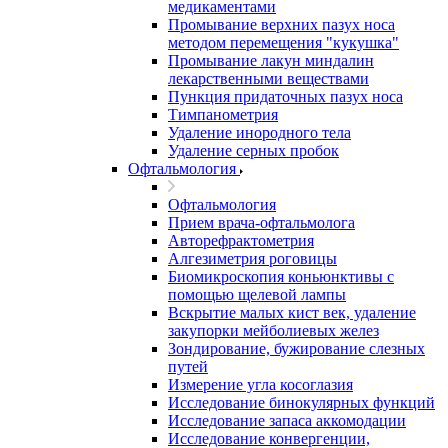
медикаментами
Промывание верхних пазух носа
методом перемещения "кукушка"
Промывание лакун миндалин
лекарственными веществами
Пункция придаточных пазух носа
Тимпанометрия
Удаление инородного тела
Удаление серных пробок
Офтальмология
Офтальмология
Прием врача-офтальмолога
Авторефрактометрия
Алгезиметрия роговицы
Биомикроскопия коньюнктивы с
помощью щелевой лампы
Вскрытие малых кист век, удаление
закупорки мейболиевых желез
Зондирование, бужирование слезных
путей
Измерение угла косоглазия
Исследование бинокулярных функций
Исследование запаса аккомодации
Исследование конвергенции,