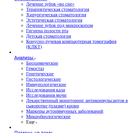
Лечение зубов «во сне»
Терапевтическая стоматология
Хирургическая стоматология
Эстетическая стоматология
Лечение зубов под микроскопом
Гигиена полости рта
Детская стоматология
Конусно-лучевая компьютерная томография
(КЛКТ)
Анализы
Биохимические
Гемостаз
Генетические
Гистологические
Иммунологические
Исследования кала
Исследования мочи
Лекарственный мониторинг антиконвульсантов в
сыворотке (плазме) крови
Маркеры аутоиммунных заболеваний
Микробиологические
Еще
Помощь на дому