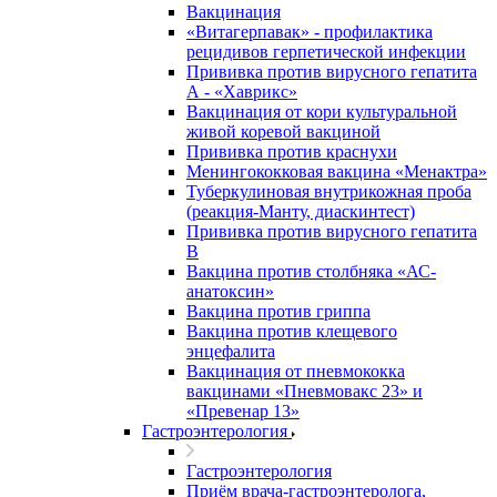
Вакцинация
«Витагерпавак» - профилактика
рецидивов герпетической инфекции
Прививка против вирусного гепатита
А - «Хаврикс»
Вакцинация от кори культуральной
живой коревой вакциной
Прививка против краснухи
Менингококковая вакцина «Менактра»
Туберкулиновая внутрикожная проба
(реакция-Манту, диаскинтест)
Прививка против вирусного гепатита
В
Вакцина против столбняка «АС-
анатоксин»
Вакцина против гриппа
Вакцина против клещевого
энцефалита
Вакцинация от пневмококка
вакцинами «Пневмовакс 23» и
«Превенар 13»
Гастроэнтерология
Гастроэнтерология
Приём врача-гастроэнтеролога,