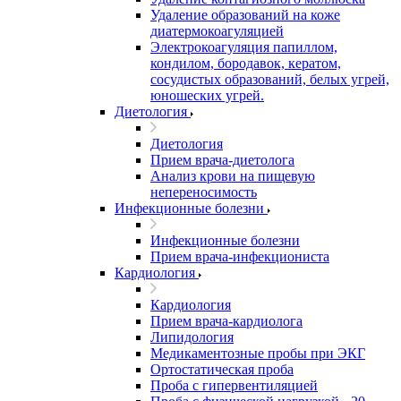
Удаление образований на коже
диатермокоагуляцией
Электрокоагуляция папиллом,
кондилом, бородавок, кератом,
сосудистых образований, белых угрей,
юношеских угрей.
Диетология
Диетология
Прием врача-диетолога
Анализ крови на пищевую
непереносимость
Инфекционные болезни
Инфекционные болезни
Прием врача-инфекциониста
Кардиология
Кардиология
Прием врача-кардиолога
Липидология
Медикаментозные пробы при ЭКГ
Ортостатическая проба
Проба с гипервентиляцией