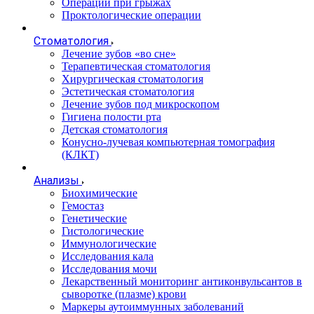
Операции при грыжах
Проктологические операции
Стоматология
Лечение зубов «во сне»
Терапевтическая стоматология
Хирургическая стоматология
Эстетическая стоматология
Лечение зубов под микроскопом
Гигиена полости рта
Детская стоматология
Конусно-лучевая компьютерная томография
(КЛКТ)
Анализы
Биохимические
Гемостаз
Генетические
Гистологические
Иммунологические
Исследования кала
Исследования мочи
Лекарственный мониторинг антиконвульсантов в
сыворотке (плазме) крови
Маркеры аутоиммунных заболеваний