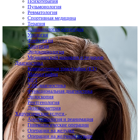
Психотерапия
Пульмонология
Ревматология
Спортивная медицина
Терапия
Травматология-ортопедия
Урология
Флебология
Хирургия
Эндокринология
Медицинский маникюр и педикюр
Диагностика
Компьютерная томография (КТ)
Маммография
МРТ
УЗИ-диагностика
Функциональная диагностика
Эндоскопия
Рентгенология
Денситометрия
Хирургические услуги
Анестезиология и реанимация
Гинекологические операции
Операции на желудке
Операции на желчном пузыре