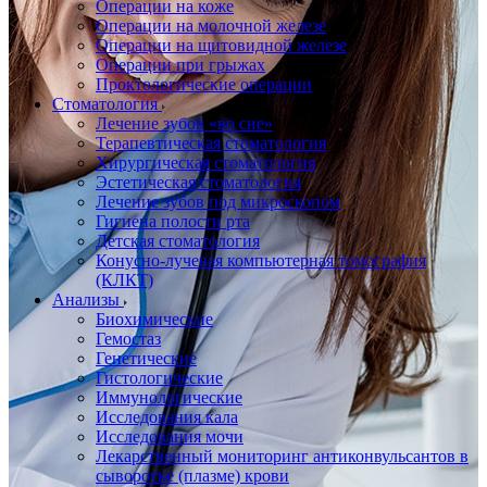
Операции на коже
Операции на молочной железе
Операции на щитовидной железе
Операции при грыжах
Проктологические операции
Стоматология
Лечение зубов «во сне»
Терапевтическая стоматология
Хирургическая стоматология
Эстетическая стоматология
Лечение зубов под микроскопом
Гигиена полости рта
Детская стоматология
Конусно-лучевая компьютерная томография
(КЛКТ)
Анализы
Биохимические
Гемостаз
Генетические
Гистологические
Иммунологические
Исследования кала
Исследования мочи
Лекарственный мониторинг антиконвульсантов в
сыворотке (плазме) крови