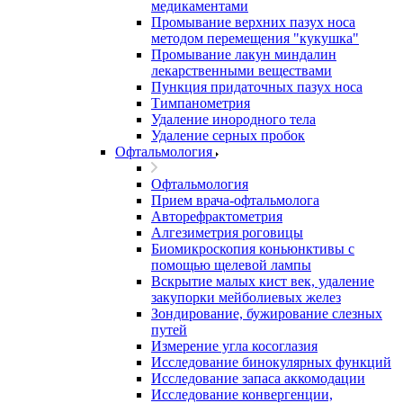
медикаментами
Промывание верхних пазух носа
методом перемещения "кукушка"
Промывание лакун миндалин
лекарственными веществами
Пункция придаточных пазух носа
Тимпанометрия
Удаление инородного тела
Удаление серных пробок
Офтальмология
Офтальмология
Прием врача-офтальмолога
Авторефрактометрия
Алгезиметрия роговицы
Биомикроскопия коньюнктивы с
помощью щелевой лампы
Вскрытие малых кист век, удаление
закупорки мейболиевых желез
Зондирование, бужирование слезных
путей
Измерение угла косоглазия
Исследование бинокулярных функций
Исследование запаса аккомодации
Исследование конвергенции,