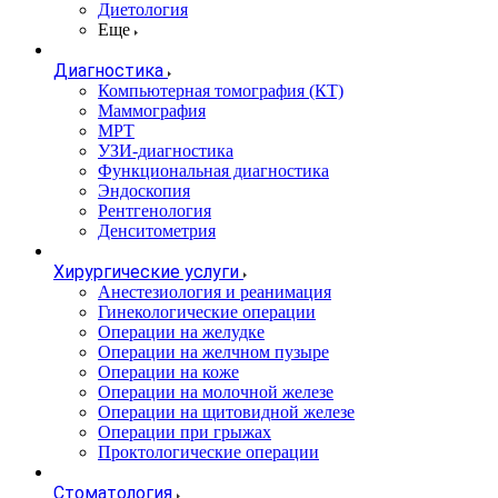
Диетология
Еще
Диагностика
Компьютерная томография (КТ)
Маммография
МРТ
УЗИ-диагностика
Функциональная диагностика
Эндоскопия
Рентгенология
Денситометрия
Хирургические услуги
Анестезиология и реанимация
Гинекологические операции
Операции на желудке
Операции на желчном пузыре
Операции на коже
Операции на молочной железе
Операции на щитовидной железе
Операции при грыжах
Проктологические операции
Стоматология