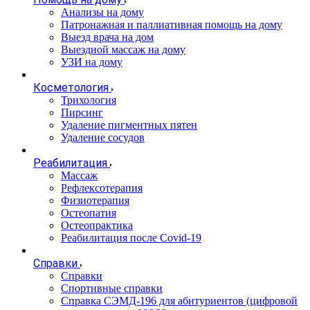
Анализы на дому
Патронажная и паллиативная помощь на дому
Выезд врача на дом
Выездной массаж на дому
УЗИ на дому
Косметология
Трихология
Пирсинг
Удаление пигментных пятен
Удаление сосудов
Реабилитация
Массаж
Рефлексотерапия
Физиотерапия
Остеопатия
Остеопрактика
Реабилитация после Covid-19
Справки
Справки
Спортивные справки
Справка СЭМД‑196 для абитуриентов (цифровой