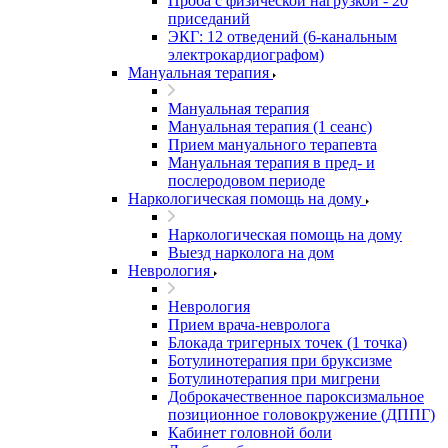
Проба с физической нагрузкой - 20
приседаний
ЭКГ: 12 отведений (6-канальным
электрокардиографом)
Мануальная терапия
Мануальная терапия
Мануальная терапия (1 сеанс)
Прием мануального терапевта
Мануальная терапия в пред- и
послеродовом периоде
Наркологическая помощь на дому
Наркологическая помощь на дому
Выезд нарколога на дом
Неврология
Неврология
Прием врача-невролога
Блокада тригерных точек (1 точка)
Ботулинотерапия при бруксизме
Ботулинотерапия при мигрени
Доброкачественное пароксизмальное
позиционное головокружение (ДППГ)
Кабинет головной боли