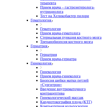
терапевта
Прием врача – гастроэнтеролога-
нутрициолога
Тест на Хеликобактер пилори
Гематология
Гематология
Прием врача-гематолога
Стернальная пункция костного мозга
Трепанобиопсия костного мозга
Гериатрия
Гериатрия
Прием врача-гериатра
Гинекология
Гинекология
Прием врача-гинеколога
Биопсия шейки матки петлей
«Сургитрон»
Введение внутриматочного
контрацептива
Гинекологический массаж
Кардиотокография плода (КТГ)
Компьютерная кольпоскопия