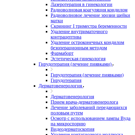
Лазеротерапия в гинекологии
Радиоволновая коагуляция кондилом
Радиоволновое лечение эрозии шейки
матки
Скрининг I триместра беременности
Удаление внутриматочного
контрацептива
Удаление остроконечных кондилом
безоперационным методом
Фармаборт
Эстетическая гинекология
Гирудотерапия (лечение пиявками)
Гирудотерапия (лечение пиявками)
Гирудотерапия
Дерматовенерология
Дерматовенерология
Прием врача-дерматовенеролога
Лечение заболеваний передающихся
половым путем
Осмотр с использованием лампы Вуда
на микроспорию
Видеодерматоскопия
Удаление контагиозного моллюска