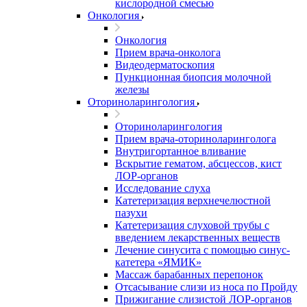
кислородной смесью
Онкология
Онкология
Прием врача-онколога
Видеодерматоскопия
Пункционная биопсия молочной
железы
Оториноларингология
Оториноларингология
Прием врача-оториноларинголога
Внутригортанное вливание
Вскрытие гематом, абсцессов, кист
ЛОР-органов
Исследование слуха
Катетеризация верхнечелюстной
пазухи
Катетеризация слуховой трубы с
введением лекарственных веществ
Лечение синусита с помощью синус-
катетера «ЯМИК»
Массаж барабанных перепонок
Отсасывание слизи из носа по Пройду
Прижигание слизистой ЛОР-органов