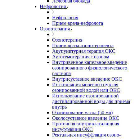
Лечебная блокада
Нефрология
Нефрология
Прием врача-нефролога
Озонотерапия
Озонотерапия
Прием врача-озонотерапевта
Акупунктурная терапия ОКС
Аутогемотерапия с озоном
Внутривенное капельное введение
озонированного физиологического
раствора
Внутрисуставное введение ОКС
Инстилляция мочевого пузыря
озонированной водой или ОКС
Использование озонированной
дистиллированной воды для приема
внутрь
Озонирование масла (50 мл)
Околосуставное введение ОКС
Проточная внутривлагалищная
инсуффляция ОКС
Ректальная инсуффляция озоно-