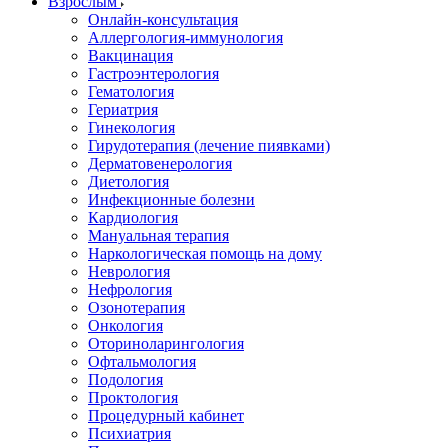
Взрослым
Онлайн-консультация
Аллергология-иммунология
Вакцинация
Гастроэнтерология
Гематология
Гериатрия
Гинекология
Гирудотерапия (лечение пиявками)
Дерматовенерология
Диетология
Инфекционные болезни
Кардиология
Мануальная терапия
Наркологическая помощь на дому
Неврология
Нефрология
Озонотерапия
Онкология
Оториноларингология
Офтальмология
Подология
Проктология
Процедурный кабинет
Психиатрия