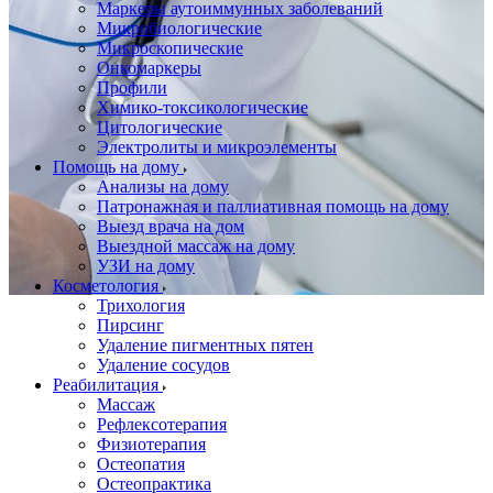
Маркеры аутоиммунных заболеваний
Микробиологические
Микроскопические
Онкомаркеры
Профили
Химико-токсикологические
Цитологические
Электролиты и микроэлементы
Помощь на дому
Анализы на дому
Патронажная и паллиативная помощь на дому
Выезд врача на дом
Выездной массаж на дому
УЗИ на дому
Косметология
Трихология
Пирсинг
Удаление пигментных пятен
Удаление сосудов
Реабилитация
Массаж
Рефлексотерапия
Физиотерапия
Остеопатия
Остеопрактика