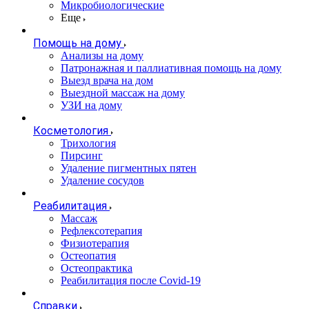
Микробиологические
Еще
Помощь на дому
Анализы на дому
Патронажная и паллиативная помощь на дому
Выезд врача на дом
Выездной массаж на дому
УЗИ на дому
Косметология
Трихология
Пирсинг
Удаление пигментных пятен
Удаление сосудов
Реабилитация
Массаж
Рефлексотерапия
Физиотерапия
Остеопатия
Остеопрактика
Реабилитация после Covid-19
Справки