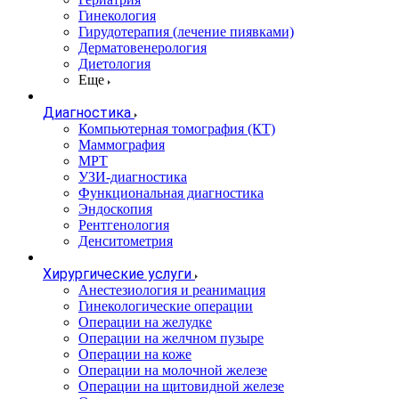
Гинекология
Гирудотерапия (лечение пиявками)
Дерматовенерология
Диетология
Еще
Диагностика
Компьютерная томография (КТ)
Маммография
МРТ
УЗИ-диагностика
Функциональная диагностика
Эндоскопия
Рентгенология
Денситометрия
Хирургические услуги
Анестезиология и реанимация
Гинекологические операции
Операции на желудке
Операции на желчном пузыре
Операции на коже
Операции на молочной железе
Операции на щитовидной железе