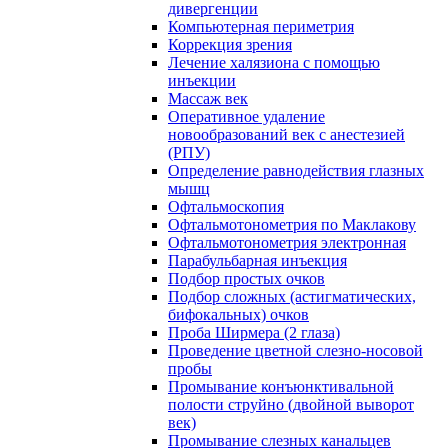
дивергенции
Компьютерная периметрия
Коррекция зрения
Лечение халязиона с помощью
инъекции
Массаж век
Оперативное удаление
новообразований век с анестезией
(РПУ)
Определение равнодействия глазных
мышц
Офтальмоскопия
Офтальмотонометрия по Маклакову
Офтальмотонометрия электронная
Парабульбарная инъекция
Подбор простых очков
Подбор сложных (астигматических,
бифокальных) очков
Проба Ширмера (2 глаза)
Проведение цветной слезно-носовой
пробы
Промывание конъюнктивальной
полости струйно (двойной выворот
век)
Промывание слезных канальцев