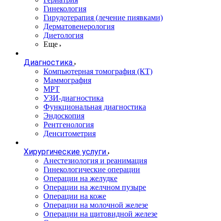
Гинекология
Гирудотерапия (лечение пиявками)
Дерматовенерология
Диетология
Еще
Диагностика
Компьютерная томография (КТ)
Маммография
МРТ
УЗИ-диагностика
Функциональная диагностика
Эндоскопия
Рентгенология
Денситометрия
Хирургические услуги
Анестезиология и реанимация
Гинекологические операции
Операции на желудке
Операции на желчном пузыре
Операции на коже
Операции на молочной железе
Операции на щитовидной железе