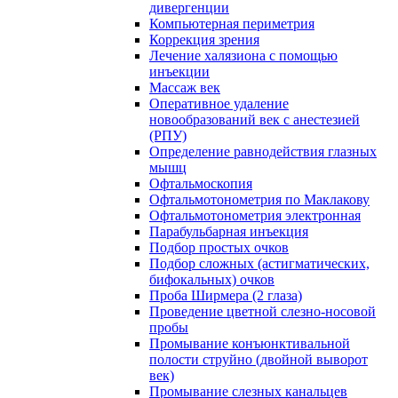
дивергенции
Компьютерная периметрия
Коррекция зрения
Лечение халязиона с помощью
инъекции
Массаж век
Оперативное удаление
новообразований век с анестезией
(РПУ)
Определение равнодействия глазных
мышц
Офтальмоскопия
Офтальмотонометрия по Маклакову
Офтальмотонометрия электронная
Парабульбарная инъекция
Подбор простых очков
Подбор сложных (астигматических,
бифокальных) очков
Проба Ширмера (2 глаза)
Проведение цветной слезно-носовой
пробы
Промывание конъюнктивальной
полости струйно (двойной выворот
век)
Промывание слезных канальцев