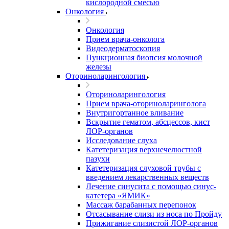
кислородной смесью
Онкология
Онкология
Прием врача-онколога
Видеодерматоскопия
Пункционная биопсия молочной
железы
Оториноларингология
Оториноларингология
Прием врача-оториноларинголога
Внутригортанное вливание
Вскрытие гематом, абсцессов, кист
ЛОР-органов
Исследование слуха
Катетеризация верхнечелюстной
пазухи
Катетеризация слуховой трубы с
введением лекарственных веществ
Лечение синусита с помощью синус-
катетера «ЯМИК»
Массаж барабанных перепонок
Отсасывание слизи из носа по Пройду
Прижигание слизистой ЛОР-органов