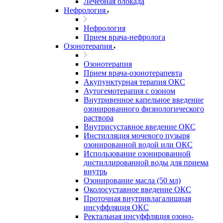
Лечебная блокада
Нефрология
Нефрология
Прием врача-нефролога
Озонотерапия
Озонотерапия
Прием врача-озонотерапевта
Акупунктурная терапия ОКС
Аутогемотерапия с озоном
Внутривенное капельное введение
озонированного физиологического
раствора
Внутрисуставное введение ОКС
Инстилляция мочевого пузыря
озонированной водой или ОКС
Использование озонированной
дистиллированной воды для приема
внутрь
Озонирование масла (50 мл)
Околосуставное введение ОКС
Проточная внутривлагалищная
инсуффляция ОКС
Ректальная инсуффляция озоно-