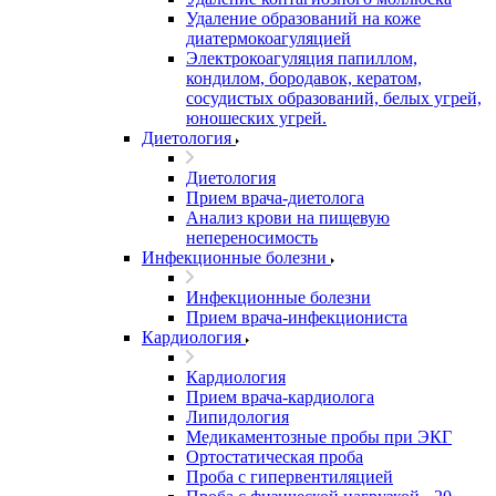
Удаление образований на коже
диатермокоагуляцией
Электрокоагуляция папиллом,
кондилом, бородавок, кератом,
сосудистых образований, белых угрей,
юношеских угрей.
Диетология
Диетология
Прием врача-диетолога
Анализ крови на пищевую
непереносимость
Инфекционные болезни
Инфекционные болезни
Прием врача-инфекциониста
Кардиология
Кардиология
Прием врача-кардиолога
Липидология
Медикаментозные пробы при ЭКГ
Ортостатическая проба
Проба с гипервентиляцией