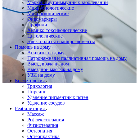
Маркеры аутоиммунных заболеваний
Микробиологические
Микроскопические
Онкомаркеры
Профили
Химико-токсикологические
Цитологические
Электролиты и микроэлементы
Помощь на дому
Анализы на дому
Патронажная и паллиативная помощь на дому
Выезд врача на дом
Выездной массаж на дому
УЗИ на дому
Косметология
Трихология
Пирсинг
Удаление пигментных пятен
Удаление сосудов
Реабилитация
Массаж
Рефлексотерапия
Физиотерапия
Остеопатия
Остеопрактика