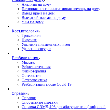
Анализы на дому
Патронажная и паллиативная помощь на дому
Выезд врача на дом
Выездной массаж на дому
УЗИ на дому
Косметология
Трихология
Пирсинг
Удаление пигментных пятен
Удаление сосудов
Реабилитация
Массаж
Рефлексотерапия
Физиотерапия
Остеопатия
Остеопрактика
Реабилитация после Covid-19
Справки
Справки
Спортивные справки
Справка СЭМД‑196 для абитуриентов (цифровой