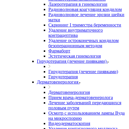
Лазеротерапия в гинекологии
Радиоволновая коагуляция кондилом
Радиоволновое лечение эрозии шейки
матки
Скрининг I триместра беременности
Удаление внутриматочного
контрацептива
Удаление остроконечных кондилом
безоперационным методом
Фармаборт
Эстетическая гинекология
Гирудотерапия (лечение пиявками)
Гирудотерапия (лечение пиявками)
Гирудотерапия
Дерматовенерология
Дерматовенерология
Прием врача-дерматовенеролога
Лечение заболеваний передающихся
половым путем
Осмотр с использованием лампы Вуда
на микроспорию
Видеодерматоскопия
Удаление контагиозного моллюска