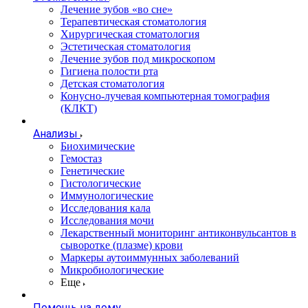
Лечение зубов «во сне»
Терапевтическая стоматология
Хирургическая стоматология
Эстетическая стоматология
Лечение зубов под микроскопом
Гигиена полости рта
Детская стоматология
Конусно-лучевая компьютерная томография
(КЛКТ)
Анализы
Биохимические
Гемостаз
Генетические
Гистологические
Иммунологические
Исследования кала
Исследования мочи
Лекарственный мониторинг антиконвульсантов в
сыворотке (плазме) крови
Маркеры аутоиммунных заболеваний
Микробиологические
Еще
Помощь на дому