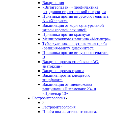
Вакцинация
«Витагерпавак» - профилактика
рецидивов герпетической инфекции
Прививка против вирусного гепатита
А - «Хаврикс»
Вакцинация от кори культуральной
живой коревой вакциной
Прививка против краснухи
Менингококковая вакцина «Менактра»
Туберкулиновая внутрикожная проба
(реакция-Манту, диаскинтест)
Прививка против вирусного гепатита
В
Вакцина против столбняка «АС-
анатоксин»
Вакцина против гриппа
Вакцина против клещевого
энцефалита
Вакцинация от пневмококка
вакцинами «Пневмовакс 23» и
«Превенар 13»
Гастроэнтерология
Гастроэнтерология
Приём врача-гастроэнтеролога,