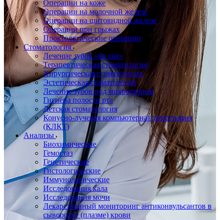
Операции на коже
Операции на молочной железе
Операции на щитовидной железе
Операции при грыжах
Проктологические операции
Стоматология
Лечение зубов «во сне»
Терапевтическая стоматология
Хирургическая стоматология
Эстетическая стоматология
Лечение зубов под микроскопом
Гигиена полости рта
Детская стоматология
Конусно-лучевая компьютерная томография
(КЛКТ)
Анализы
Биохимические
Гемостаз
Генетические
Гистологические
Иммунологические
Исследования кала
Исследования мочи
Лекарственный мониторинг антиконвульсантов в
сыворотке (плазме) крови