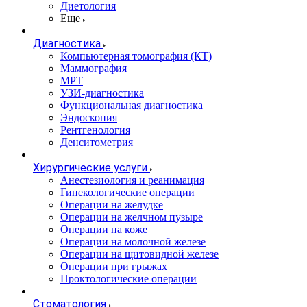
Диетология
Еще
Диагностика
Компьютерная томография (КТ)
Маммография
МРТ
УЗИ-диагностика
Функциональная диагностика
Эндоскопия
Рентгенология
Денситометрия
Хирургические услуги
Анестезиология и реанимация
Гинекологические операции
Операции на желудке
Операции на желчном пузыре
Операции на коже
Операции на молочной железе
Операции на щитовидной железе
Операции при грыжах
Проктологические операции
Стоматология