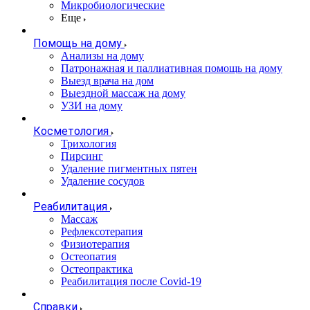
Микробиологические
Еще
Помощь на дому
Анализы на дому
Патронажная и паллиативная помощь на дому
Выезд врача на дом
Выездной массаж на дому
УЗИ на дому
Косметология
Трихология
Пирсинг
Удаление пигментных пятен
Удаление сосудов
Реабилитация
Массаж
Рефлексотерапия
Физиотерапия
Остеопатия
Остеопрактика
Реабилитация после Covid-19
Справки