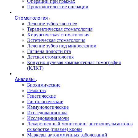
Операции при грыжах
Проктологические операции
Стоматология
Лечение зубов «во сне»
Терапевтическая стоматология
Хирургическая стоматология
Эстетическая стоматология
Лечение зубов под микроскопом
Гигиена полости рта
Детская стоматология
Конусно-лучевая компьютерная томография
(КЛКТ)
Анализы
Биохимические
Гемостаз
Генетические
Гистологические
Иммунологические
Исследования кала
Исследования мочи
Лекарственный мониторинг антиконвульсантов в
сыворотке (плазме) крови
Маркеры аутоиммунных заболеваний