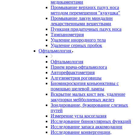
медикаментами
Промывание верхних пазух носа
методом перемещения "кукушка"
Промывание лакун миндалин
лекарственными веществами
Пункция придаточных пазух носа
Тимпанометрия
Удаление инородного тела
Удаление серных пробок
Офтальмология
Офтальмология
Прием врача-офтальмолога
Авторефрактометрия
Алгезиметрия роговицы
Биомикроскопия коньюнктивы с
помощью щелевой лампы
Вскрытие малых кист век, удаление
закупорки мейболиевых желез
Зондирование, бужирование слезных
путей
Измерение угла косоглазия
Исследование бинокулярных функций
Исследование запаса аккомодации
Исследование конвергенции,