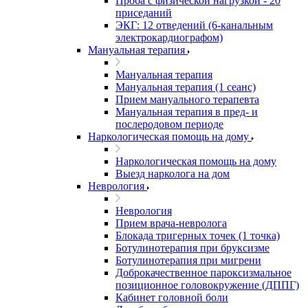
Проба с физической нагрузкой - 20
приседаний
ЭКГ: 12 отведений (6-канальным
электрокардиографом)
Мануальная терапия
Мануальная терапия
Мануальная терапия (1 сеанс)
Прием мануального терапевта
Мануальная терапия в пред- и
послеродовом периоде
Наркологическая помощь на дому
Наркологическая помощь на дому
Выезд нарколога на дом
Неврология
Неврология
Прием врача-невролога
Блокада тригерных точек (1 точка)
Ботулинотерапия при бруксизме
Ботулинотерапия при мигрени
Доброкачественное пароксизмальное
позиционное головокружение (ДППГ)
Кабинет головной боли