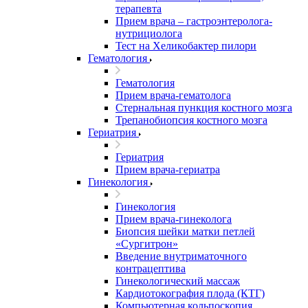
терапевта
Прием врача – гастроэнтеролога-
нутрициолога
Тест на Хеликобактер пилори
Гематология
Гематология
Прием врача-гематолога
Стернальная пункция костного мозга
Трепанобиопсия костного мозга
Гериатрия
Гериатрия
Прием врача-гериатра
Гинекология
Гинекология
Прием врача-гинеколога
Биопсия шейки матки петлей
«Сургитрон»
Введение внутриматочного
контрацептива
Гинекологический массаж
Кардиотокография плода (КТГ)
Компьютерная кольпоскопия