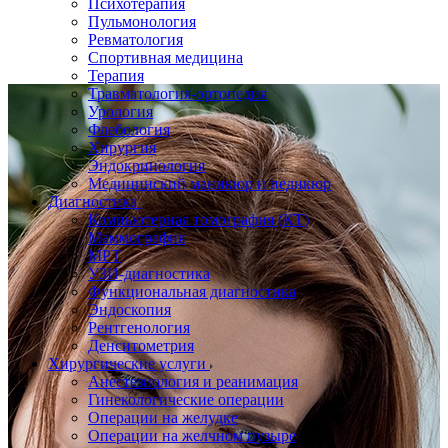
Психотерапия
Пульмонология
Ревматология
Спортивная медицина
Терапия
Травматология-ортопедия
Урология
Флебология
Хирургия
Эндокринология
Медицинский маникюр и педикюр
Диагностика
Компьютерная томография (КТ)
Маммография
МРТ
УЗИ-диагностика
Функциональная диагностика
Эндоскопия
Рентгенология
Денситометрия
Хирургические услуги
Анестезиология и реанимация
Гинекологические операции
Операции на желудке
Операции на желчном пузыре