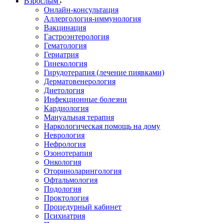
Взрослым
Онлайн-консультация
Аллергология-иммунология
Вакцинация
Гастроэнтерология
Гематология
Гериатрия
Гинекология
Гирудотерапия (лечение пиявками)
Дерматовенерология
Диетология
Инфекционные болезни
Кардиология
Мануальная терапия
Наркологическая помощь на дому
Неврология
Нефрология
Озонотерапия
Онкология
Оториноларингология
Офтальмология
Подология
Проктология
Процедурный кабинет
Психиатрия