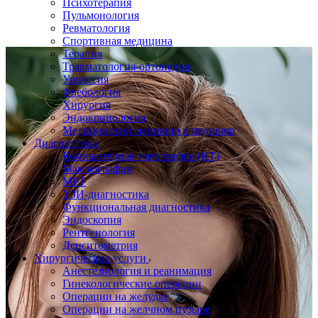
Психотерапия
Пульмонология
Ревматология
Спортивная медицина
Терапия
Травматология-ортопедия
Урология
Флебология
Хирургия
Эндокринология
Медицинский маникюр и педикюр
Диагностика
Компьютерная томография (КТ)
Маммография
МРТ
УЗИ-диагностика
Функциональная диагностика
Эндоскопия
Рентгенология
Денситометрия
Хирургические услуги
Анестезиология и реанимация
Гинекологические операции
Операции на желудке
Операции на желчном пузыре