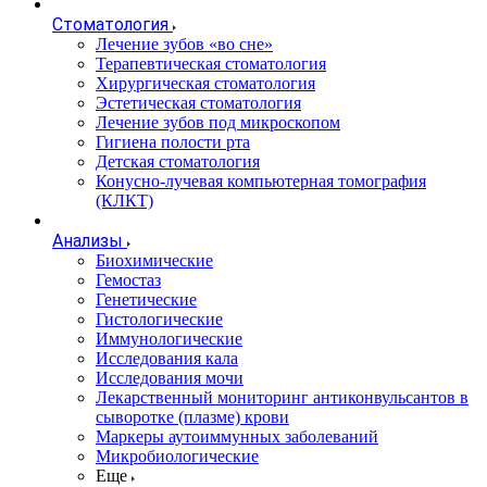
Стоматология
Лечение зубов «во сне»
Терапевтическая стоматология
Хирургическая стоматология
Эстетическая стоматология
Лечение зубов под микроскопом
Гигиена полости рта
Детская стоматология
Конусно-лучевая компьютерная томография
(КЛКТ)
Анализы
Биохимические
Гемостаз
Генетические
Гистологические
Иммунологические
Исследования кала
Исследования мочи
Лекарственный мониторинг антиконвульсантов в
сыворотке (плазме) крови
Маркеры аутоиммунных заболеваний
Микробиологические
Еще