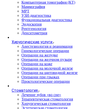
Компьютерная томография (КТ)
Маммография
МРТ
УЗИ-диагностика
Функциональная диагностика
Эндоскопия
Рентгенология
Денситометрия
Хирургические услуги
Анестезиология и реанимация
Гинекологические операции
Операции на желудке
Операции на желчном пузыре
Операции на коже
Операции на молочной железе
Операции на щитовидной железе
Операции при грыжах
Проктологические операции
Стоматология
Лечение зубов «во сне»
Терапевтическая стоматология
Хирургическая стоматология
Эстетическая стоматология