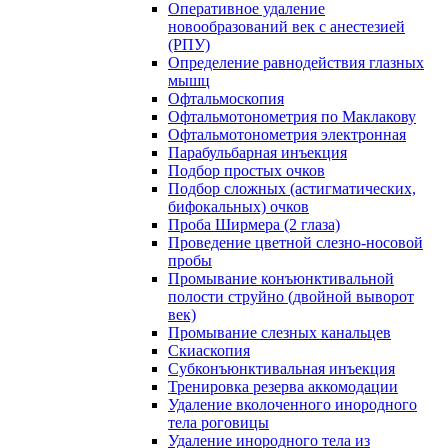
Оперативное удаление
новообразований век с анестезией
(РПУ)
Определение равнодействия глазных
мышц
Офтальмоскопия
Офтальмотонометрия по Маклакову
Офтальмотонометрия электронная
Парабульбарная инъекция
Подбор простых очков
Подбор сложных (астигматических,
бифокальных) очков
Проба Ширмера (2 глаза)
Проведение цветной слезно-носовой
пробы
Промывание конъюнктивальной
полости струйно (двойной выворот
век)
Промывание слезных канальцев
Скиаскопия
Субконъюнктивальная инъекция
Тренировка резерва аккомодации
Удаление вколоченного инородного
тела роговицы
Удаление инородного тела из