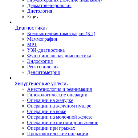
Дерматовенерология
Диетология
Еще
Диагностика
Компьютерная томография (КТ)
Маммография
МРТ
УЗИ-диагностика
Функциональная диагностика
Эндоскопия
Рентгенология
Денситометрия
Хирургические услуги
Анестезиология и реанимация
Гинекологические операции
Операции на желудке
Операции на желчном пузыре
Операции на коже
Операции на молочной железе
Операции на щитовидной железе
Операции при грыжах
Проктологические операции