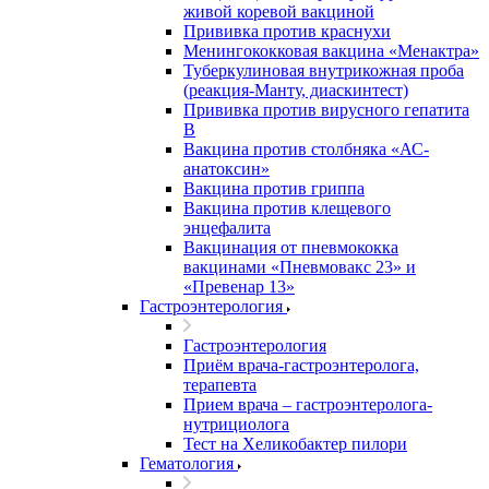
живой коревой вакциной
Прививка против краснухи
Менингококковая вакцина «Менактра»
Туберкулиновая внутрикожная проба
(реакция-Манту, диаскинтест)
Прививка против вирусного гепатита
В
Вакцина против столбняка «АС-
анатоксин»
Вакцина против гриппа
Вакцина против клещевого
энцефалита
Вакцинация от пневмококка
вакцинами «Пневмовакс 23» и
«Превенар 13»
Гастроэнтерология
Гастроэнтерология
Приём врача-гастроэнтеролога,
терапевта
Прием врача – гастроэнтеролога-
нутрициолога
Тест на Хеликобактер пилори
Гематология