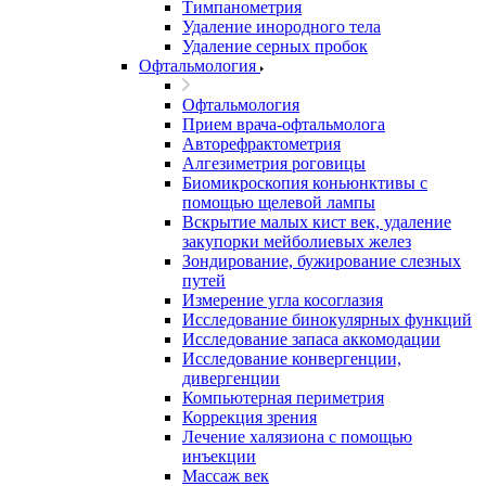
Тимпанометрия
Удаление инородного тела
Удаление серных пробок
Офтальмология
Офтальмология
Прием врача-офтальмолога
Авторефрактометрия
Алгезиметрия роговицы
Биомикроскопия коньюнктивы с
помощью щелевой лампы
Вскрытие малых кист век, удаление
закупорки мейболиевых желез
Зондирование, бужирование слезных
путей
Измерение угла косоглазия
Исследование бинокулярных функций
Исследование запаса аккомодации
Исследование конвергенции,
дивергенции
Компьютерная периметрия
Коррекция зрения
Лечение халязиона с помощью
инъекции
Массаж век