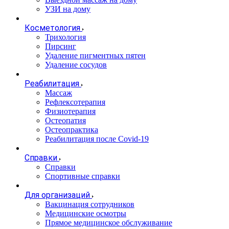
УЗИ на дому
Косметология
Трихология
Пирсинг
Удаление пигментных пятен
Удаление сосудов
Реабилитация
Массаж
Рефлексотерапия
Физиотерапия
Остеопатия
Остеопрактика
Реабилитация после Covid-19
Справки
Справки
Спортивные справки
Для организаций
Вакцинация сотрудников
Медицинские осмотры
Прямое медицинское обслуживание