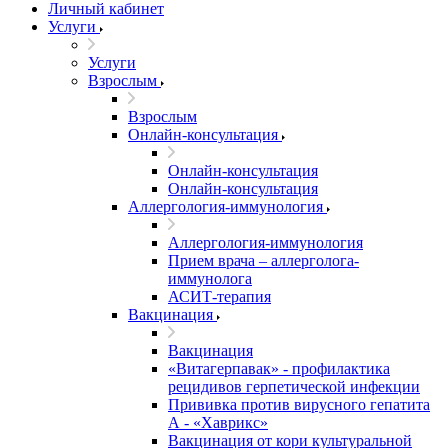
Личный кабинет
Услуги
Услуги
Взрослым
Взрослым
Онлайн-консультация
Онлайн-консультация
Онлайн-консультация
Аллергология-иммунология
Аллергология-иммунология
Прием врача – аллерголога-
иммунолога
АСИТ-терапия
Вакцинация
Вакцинация
«Витагерпавак» - профилактика
рецидивов герпетической инфекции
Прививка против вирусного гепатита
А - «Хаврикс»
Вакцинация от кори культуральной