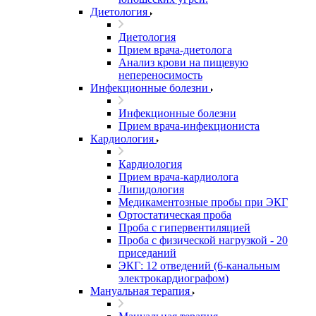
Диетология
Диетология
Прием врача-диетолога
Анализ крови на пищевую
непереносимость
Инфекционные болезни
Инфекционные болезни
Прием врача-инфекциониста
Кардиология
Кардиология
Прием врача-кардиолога
Липидология
Медикаментозные пробы при ЭКГ
Ортостатическая проба
Проба с гипервентиляцией
Проба с физической нагрузкой - 20
приседаний
ЭКГ: 12 отведений (6-канальным
электрокардиографом)
Мануальная терапия