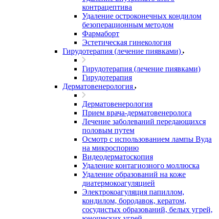
контрацептива
Удаление остроконечных кондилом
безоперационным методом
Фармаборт
Эстетическая гинекология
Гирудотерапия (лечение пиявками)
Гирудотерапия (лечение пиявками)
Гирудотерапия
Дерматовенерология
Дерматовенерология
Прием врача-дерматовенеролога
Лечение заболеваний передающихся
половым путем
Осмотр с использованием лампы Вуда
на микроспорию
Видеодерматоскопия
Удаление контагиозного моллюска
Удаление образований на коже
диатермокоагуляцией
Электрокоагуляция папиллом,
кондилом, бородавок, кератом,
сосудистых образований, белых угрей,
юношеских угрей.