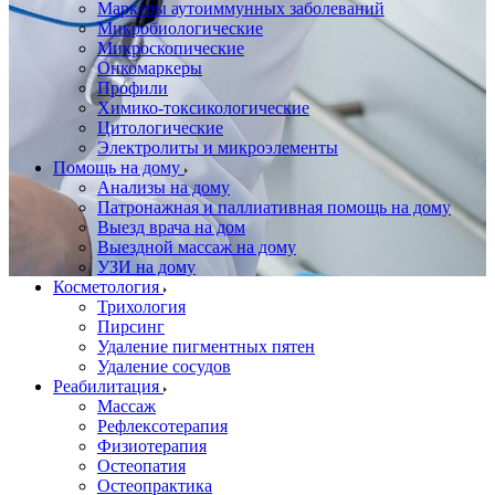
Маркеры аутоиммунных заболеваний
Микробиологические
Микроскопические
Онкомаркеры
Профили
Химико-токсикологические
Цитологические
Электролиты и микроэлементы
Помощь на дому
Анализы на дому
Патронажная и паллиативная помощь на дому
Выезд врача на дом
Выездной массаж на дому
УЗИ на дому
Косметология
Трихология
Пирсинг
Удаление пигментных пятен
Удаление сосудов
Реабилитация
Массаж
Рефлексотерапия
Физиотерапия
Остеопатия
Остеопрактика