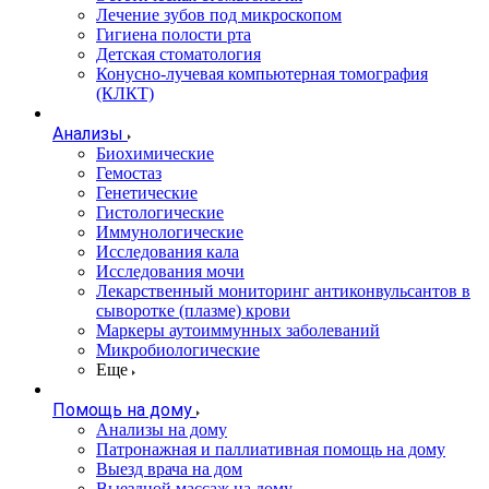
Лечение зубов под микроскопом
Гигиена полости рта
Детская стоматология
Конусно-лучевая компьютерная томография
(КЛКТ)
Анализы
Биохимические
Гемостаз
Генетические
Гистологические
Иммунологические
Исследования кала
Исследования мочи
Лекарственный мониторинг антиконвульсантов в
сыворотке (плазме) крови
Маркеры аутоиммунных заболеваний
Микробиологические
Еще
Помощь на дому
Анализы на дому
Патронажная и паллиативная помощь на дому
Выезд врача на дом
Выездной массаж на дому