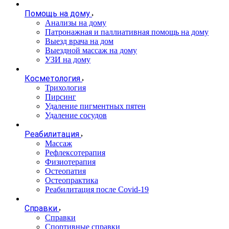
Помощь на дому
Анализы на дому
Патронажная и паллиативная помощь на дому
Выезд врача на дом
Выездной массаж на дому
УЗИ на дому
Косметология
Трихология
Пирсинг
Удаление пигментных пятен
Удаление сосудов
Реабилитация
Массаж
Рефлексотерапия
Физиотерапия
Остеопатия
Остеопрактика
Реабилитация после Covid-19
Справки
Справки
Спортивные справки