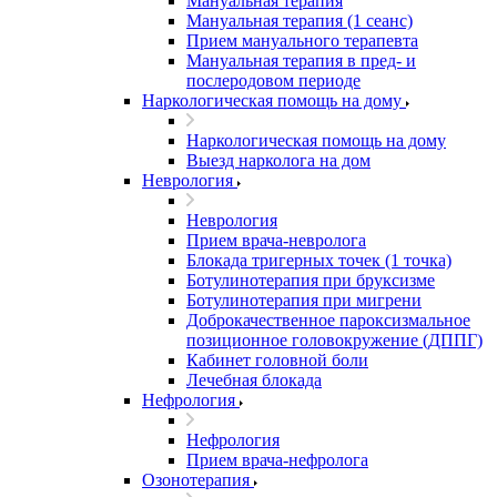
Мануальная терапия
Мануальная терапия (1 сеанс)
Прием мануального терапевта
Мануальная терапия в пред- и
послеродовом периоде
Наркологическая помощь на дому
Наркологическая помощь на дому
Выезд нарколога на дом
Неврология
Неврология
Прием врача-невролога
Блокада тригерных точек (1 точка)
Ботулинотерапия при бруксизме
Ботулинотерапия при мигрени
Доброкачественное пароксизмальное
позиционное головокружение (ДППГ)
Кабинет головной боли
Лечебная блокада
Нефрология
Нефрология
Прием врача-нефролога
Озонотерапия