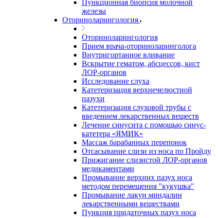
Пункционная биопсия молочной
железы
Оториноларингология
Оториноларингология
Прием врача-оториноларинголога
Внутригортанное вливание
Вскрытие гематом, абсцессов, кист
ЛОР-органов
Исследование слуха
Катетеризация верхнечелюстной
пазухи
Катетеризация слуховой трубы с
введением лекарственных веществ
Лечение синусита с помощью синус-
катетера «ЯМИК»
Массаж барабанных перепонок
Отсасывание слизи из носа по Пройду
Прижигание слизистой ЛОР-органов
медикаментами
Промывание верхних пазух носа
методом перемещения "кукушка"
Промывание лакун миндалин
лекарственными веществами
Пункция придаточных пазух носа