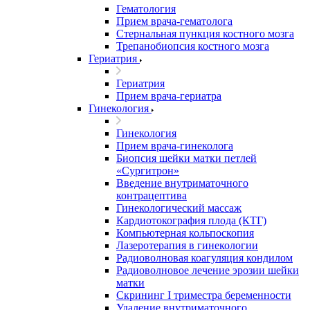
Гематология
Прием врача-гематолога
Стернальная пункция костного мозга
Трепанобиопсия костного мозга
Гериатрия
Гериатрия
Прием врача-гериатра
Гинекология
Гинекология
Прием врача-гинеколога
Биопсия шейки матки петлей
«Сургитрон»
Введение внутриматочного
контрацептива
Гинекологический массаж
Кардиотокография плода (КТГ)
Компьютерная кольпоскопия
Лазеротерапия в гинекологии
Радиоволновая коагуляция кондилом
Радиоволновое лечение эрозии шейки
матки
Скрининг I триместра беременности
Удаление внутриматочного