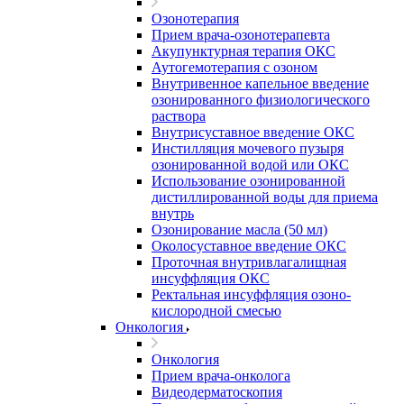
Озонотерапия
Прием врача-озонотерапевта
Акупунктурная терапия ОКС
Аутогемотерапия с озоном
Внутривенное капельное введение
озонированного физиологического
раствора
Внутрисуставное введение ОКС
Инстилляция мочевого пузыря
озонированной водой или ОКС
Использование озонированной
дистиллированной воды для приема
внутрь
Озонирование масла (50 мл)
Околосуставное введение ОКС
Проточная внутривлагалищная
инсуффляция ОКС
Ректальная инсуффляция озоно-
кислородной смесью
Онкология
Онкология
Прием врача-онколога
Видеодерматоскопия