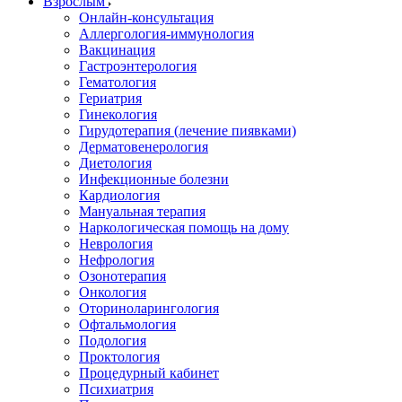
Взрослым
Онлайн-консультация
Аллергология-иммунология
Вакцинация
Гастроэнтерология
Гематология
Гериатрия
Гинекология
Гирудотерапия (лечение пиявками)
Дерматовенерология
Диетология
Инфекционные болезни
Кардиология
Мануальная терапия
Наркологическая помощь на дому
Неврология
Нефрология
Озонотерапия
Онкология
Оториноларингология
Офтальмология
Подология
Проктология
Процедурный кабинет
Психиатрия