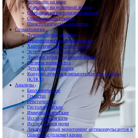
Операции на коже
Операции на молочной железе
Операции на щитовидной железе
Операции при грыжах
Проктологические операции
Стоматология
Лечение зубов «во сне»
Терапевтическая стоматология
Хирургическая стоматология
Эстетическая стоматология
Лечение зубов под микроскопом
Гигиена полости рта
Детская стоматология
Конусно-лучевая компьютерная томография
(КЛКТ)
Анализы
Биохимические
Гемостаз
Генетические
Гистологические
Иммунологические
Исследования кала
Исследования мочи
Лекарственный мониторинг антиконвульсантов в
сыворотке (плазме) крови