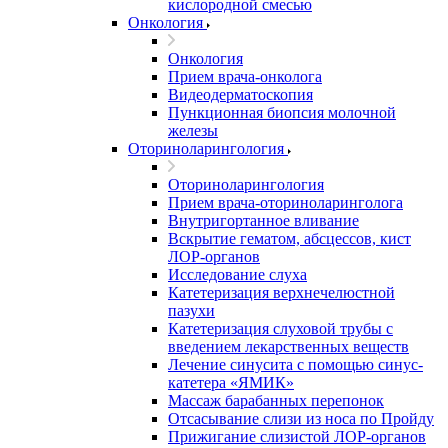
кислородной смесью
Онкология
Онкология
Прием врача-онколога
Видеодерматоскопия
Пункционная биопсия молочной
железы
Оториноларингология
Оториноларингология
Прием врача-оториноларинголога
Внутригортанное вливание
Вскрытие гематом, абсцессов, кист
ЛОР-органов
Исследование слуха
Катетеризация верхнечелюстной
пазухи
Катетеризация слуховой трубы с
введением лекарственных веществ
Лечение синусита с помощью синус-
катетера «ЯМИК»
Массаж барабанных перепонок
Отсасывание слизи из носа по Пройду
Прижигание слизистой ЛОР-органов