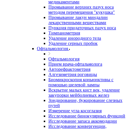
медикаментами
Промывание верхних пазух носа
методом перемещения "кукушка"
Промывание лакун миндалин
лекарственными веществами
Пункция придаточных пазух носа
Тимпанометрия
Удаление инородного тела
Удаление серных пробок
Офтальмология
Офтальмология
Прием врача-офтальмолога
Авторефрактометрия
Алгезиметрия роговицы
Биомикроскопия коньюнктивы с
помощью щелевой лампы
Вскрытие малых кист век, удаление
закупорки мейболиевых желез
Зондирование, бужирование слезных
путей
Измерение угла косоглазия
Исследование бинокулярных функций
Исследование запаса аккомодации
Исследование конвергенции,