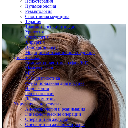
Психотерапия
Пульмонология
Ревматология
Спортивная медицина
Терапия
Травматология-ортопедия
Урология
Флебология
Хирургия
Эндокринология
Медицинский маникюр и педикюр
Диагностика
Компьютерная томография (КТ)
Маммография
МРТ
УЗИ-диагностика
Функциональная диагностика
Эндоскопия
Рентгенология
Денситометрия
Хирургические услуги
Анестезиология и реанимация
Гинекологические операции
Операции на желудке
Операции на желчном пузыре