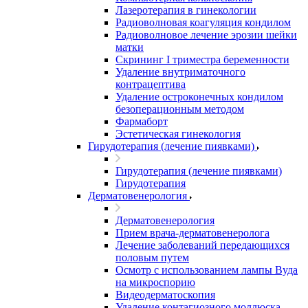
Лазеротерапия в гинекологии
Радиоволновая коагуляция кондилом
Радиоволновое лечение эрозии шейки
матки
Скрининг I триместра беременности
Удаление внутриматочного
контрацептива
Удаление остроконечных кондилом
безоперационным методом
Фармаборт
Эстетическая гинекология
Гирудотерапия (лечение пиявками)
Гирудотерапия (лечение пиявками)
Гирудотерапия
Дерматовенерология
Дерматовенерология
Прием врача-дерматовенеролога
Лечение заболеваний передающихся
половым путем
Осмотр с использованием лампы Вуда
на микроспорию
Видеодерматоскопия
Удаление контагиозного моллюска