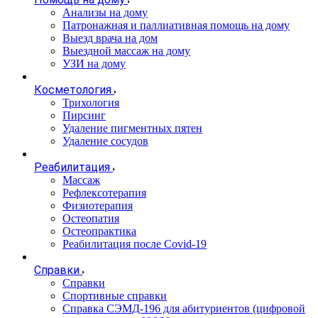
Анализы на дому
Патронажная и паллиативная помощь на дому
Выезд врача на дом
Выездной массаж на дому
УЗИ на дому
Косметология
Трихология
Пирсинг
Удаление пигментных пятен
Удаление сосудов
Реабилитация
Массаж
Рефлексотерапия
Физиотерапия
Остеопатия
Остеопрактика
Реабилитация после Covid-19
Справки
Справки
Спортивные справки
Справка СЭМД‑196 для абитуриентов (цифровой