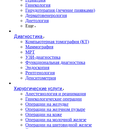
Гинекология
Гирудотерапия (лечение пиявками)
Дерматовенерология
Диетология
Еще
Диагностика
Компьютерная томография (КТ)
Маммография
МРТ
УЗИ-диагностика
Функциональная диагностика
Эндоскопия
Рентгенология
Денситометрия
Хирургические услуги
Анестезиология и реанимация
Гинекологические операции
Операции на желудке
Операции на желчном пузыре
Операции на коже
Операции на молочной железе
Операции на щитовидной железе