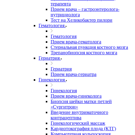
терапевта
Прием врача – гастроэнтеролога-
нутрициолога
Тест на Хеликобактер пилори
Гематология
Гематология
Прием врача-гематолога
Стернальная пункция костного мозга
Трепанобиопсия костного мозга
Гериатрия
Гериатрия
Прием врача-гериатра
Гинекология
Гинекология
Прием врача-гинеколога
Биопсия шейки матки петлей
«Сургитрон»
Введение внутриматочного
контрацептива
Гинекологический массаж
Кардиотокография плода (КТГ)
Компьютерная кольпоскопия