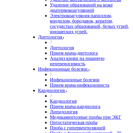
Удаление образований на коже
диатермокоагуляцией
Электрокоагуляция папиллом,
кондилом, бородавок, кератом,
сосудистых образований, белых угрей,
юношеских угрей.
Диетология
Диетология
Прием врача-диетолога
Анализ крови на пищевую
непереносимость
Инфекционные болезни
Инфекционные болезни
Прием врача-инфекциониста
Кардиология
Кардиология
Прием врача-кардиолога
Липидология
Медикаментозные пробы при ЭКГ
Ортостатическая проба
Проба с гипервентиляцией