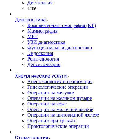
Диетология
Еще
Диагностика
Компьютерная томография (КТ)
Маммография
МРТ
УЗИ-диагностика
Функциональная диагностика
Эндоскопия
Рентгенология
Денситометрия
Хирургические услуги
Анестезиология и реанимация
Гинекологические операции
Операции на желудке
Операции на желчном пузыре
Операции на коже
Операции на молочной железе
Операции на щитовидной железе
Операции при грыжах
Проктологические операции
Стоматология