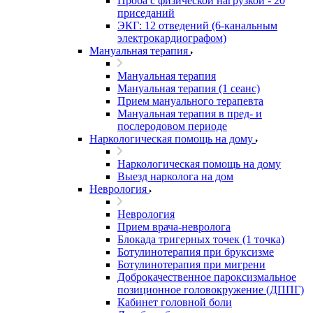
Проба с физической нагрузкой - 20
приседаний
ЭКГ: 12 отведений (6-канальным
электрокардиографом)
Мануальная терапия
Мануальная терапия
Мануальная терапия (1 сеанс)
Прием мануального терапевта
Мануальная терапия в пред- и
послеродовом периоде
Наркологическая помощь на дому
Наркологическая помощь на дому
Выезд нарколога на дом
Неврология
Неврология
Прием врача-невролога
Блокада тригерных точек (1 точка)
Ботулинотерапия при бруксизме
Ботулинотерапия при мигрени
Доброкачественное пароксизмальное
позиционное головокружение (ДППГ)
Кабинет головной боли