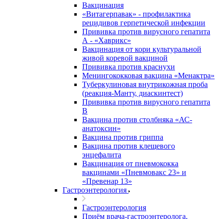
Вакцинация
«Витагерпавак» - профилактика
рецидивов герпетической инфекции
Прививка против вирусного гепатита
А - «Хаврикс»
Вакцинация от кори культуральной
живой коревой вакциной
Прививка против краснухи
Менингококковая вакцина «Менактра»
Туберкулиновая внутрикожная проба
(реакция-Манту, диаскинтест)
Прививка против вирусного гепатита
В
Вакцина против столбняка «АС-
анатоксин»
Вакцина против гриппа
Вакцина против клещевого
энцефалита
Вакцинация от пневмококка
вакцинами «Пневмовакс 23» и
«Превенар 13»
Гастроэнтерология
Гастроэнтерология
Приём врача-гастроэнтеролога,