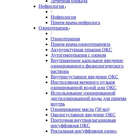
Лечебная блокада
Нефрология
Нефрология
Прием врача-нефролога
Озонотерапия
Озонотерапия
Прием врача-озонотерапевта
Акупунктурная терапия ОКС
Аутогемотерапия с озоном
Внутривенное капельное введение
озонированного физиологического
раствора
Внутрисуставное введение ОКС
Инстилляция мочевого пузыря
озонированной водой или ОКС
Использование озонированной
дистиллированной воды для приема
внутрь
Озонирование масла (50 мл)
Околосуставное введение ОКС
Проточная внутривлагалищная
инсуффляция ОКС
Ректальная инсуффляция озоно-