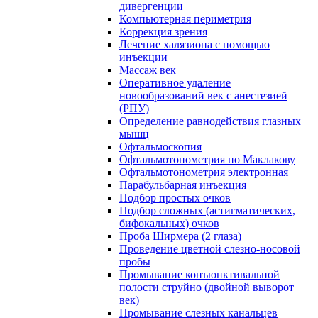
дивергенции
Компьютерная периметрия
Коррекция зрения
Лечение халязиона с помощью
инъекции
Массаж век
Оперативное удаление
новообразований век с анестезией
(РПУ)
Определение равнодействия глазных
мышц
Офтальмоскопия
Офтальмотонометрия по Маклакову
Офтальмотонометрия электронная
Парабульбарная инъекция
Подбор простых очков
Подбор сложных (астигматических,
бифокальных) очков
Проба Ширмера (2 глаза)
Проведение цветной слезно-носовой
пробы
Промывание конъюнктивальной
полости струйно (двойной выворот
век)
Промывание слезных канальцев