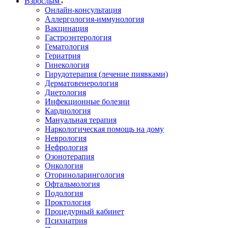
Взрослым
Онлайн-консультация
Аллергология-иммунология
Вакцинация
Гастроэнтерология
Гематология
Гериатрия
Гинекология
Гирудотерапия (лечение пиявками)
Дерматовенерология
Диетология
Инфекционные болезни
Кардиология
Мануальная терапия
Наркологическая помощь на дому
Неврология
Нефрология
Озонотерапия
Онкология
Оториноларингология
Офтальмология
Подология
Проктология
Процедурный кабинет
Психиатрия