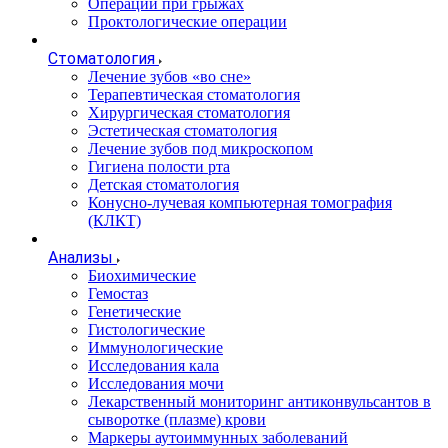
Операции при грыжах
Проктологические операции
Стоматология
Лечение зубов «во сне»
Терапевтическая стоматология
Хирургическая стоматология
Эстетическая стоматология
Лечение зубов под микроскопом
Гигиена полости рта
Детская стоматология
Конусно-лучевая компьютерная томография
(КЛКТ)
Анализы
Биохимические
Гемостаз
Генетические
Гистологические
Иммунологические
Исследования кала
Исследования мочи
Лекарственный мониторинг антиконвульсантов в
сыворотке (плазме) крови
Маркеры аутоиммунных заболеваний