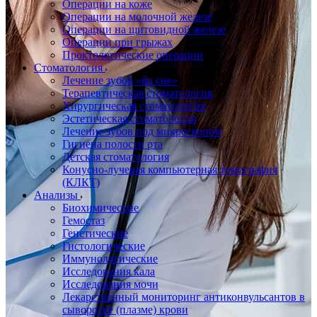
Операции на коже
Операции на молочной железе
Операции на щитовидной железе
Операции при грыжах
Проктологические операции
Стоматология
Лечение зубов «во сне»
Терапевтическая стоматология
Хирургическая стоматология
Эстетическая стоматология
Лечение зубов под микроскопом
Гигиена полости рта
Детская стоматология
Конусно-лучевая компьютерная томография
(КЛКТ)
Анализы
Биохимические
Гемостаз
Генетические
Гистологические
Иммунологические
Исследования кала
Исследования мочи
Лекарственный мониторинг антиконвульсантов в
сыворотке (плазме) крови