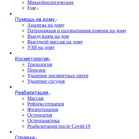
Микробиологические
Еще
Помощь на дому
Анализы на дому
Патронажная и паллиативная помощь на дому
Выезд врача на дом
Выездной массаж на дому
УЗИ на дому
Косметология
Трихология
Пирсинг
Удаление пигментных пятен
Удаление сосудов
Реабилитация
Массаж
Рефлексотерапия
Физиотерапия
Остеопатия
Остеопрактика
Реабилитация после Covid-19
Справки