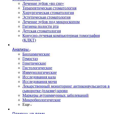
Лечение зубов «во сне»
Терапевтическая стоматология
Хирургическая стоматология
Эстетическая стоматология
Лечение зубов под микроскопом
Гигиена полости рта
Детская стоматология
Конусно-лучевая компьютерная томография
(КЛКТ)
Анализы
Биохимические
Гемостаз
Генетические
Гистологические
Иммунологические
Исследования кала
Исследования мочи
Лекарственный мониторинг антиконвульсантов в
сыворотке (плазме) крови
Маркеры аутоиммунных заболеваний
Микробиологические
Еще
Помощь на дому