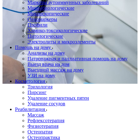
Маркеры аутоиммунных заболеваний
Микробиологические
Микроскопические
Онкомаркеры
Профили
Химико-токсикологические
Цитологические
Электролиты и микроэлементы
Помощь на дому
Анализы на дому
Патронажная и паллиативная помощь на дому
Выезд врача на дом
Выездной массаж на дому
УЗИ на дому
Косметология
Трихология
Пирсинг
Удаление пигментных пятен
Удаление сосудов
Реабилитация
Массаж
Рефлексотерапия
Физиотерапия
Остеопатия
Остеопрактика